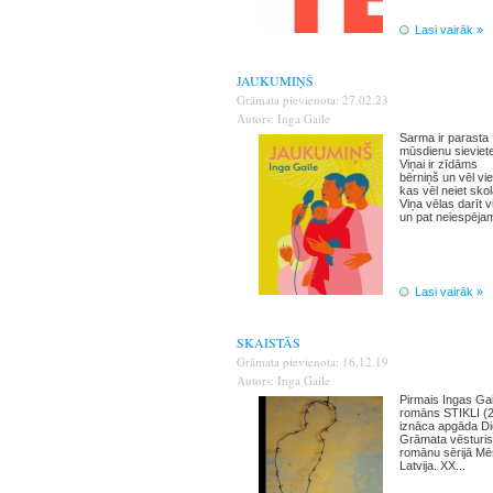
Lasi vairāk »
JAUKUMIŅŠ
Grāmata pievienota: 27.02.23
Autors: Inga Gaile
Sarma ir parasta
mūsdienu sieviete
Viņai ir zīdāms
bērniņš un vēl vi
kas vēl neiet skol
Viņa vēlas darīt v
un pat neiespējam
Lasi vairāk »
SKAISTĀS
Grāmata pievienota: 16.12.19
Autors: Inga Gaile
Pirmais Ingas Gai
romāns STIKLI (
iznāca apgāda D
Grāmata vēsturi
romānu sērijā Mē
Latvija. XX...