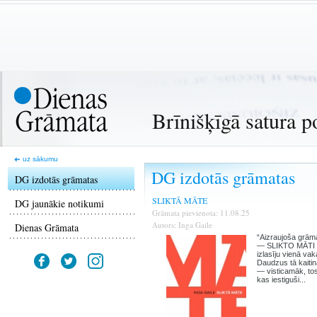
Brīnišķīgā satura p
uz sākumu
DG izdotās grāmatas
DG izdotās grāmatas
SLIKTĀ MĀTE
DG jaunākie notikumi
Grāmata pievienota: 11.08.25
Autors: Inga Gaile
Dienas Grāmata
“Aizraujoša grām
— SLIKTO MĀTI
izlasīju vienā vak
Daudzus tā kaiti
— visticamāk, tos
kas iestiguši...