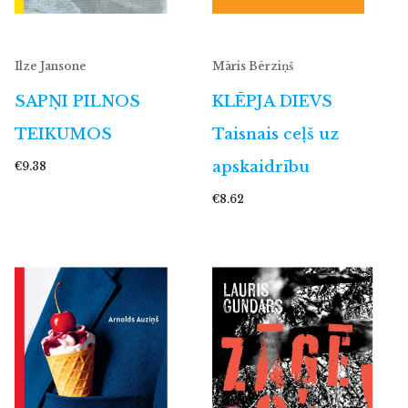
Ilze Jansone
Māris Bērziņš
SAPŅI PILNOS
KLĒPJA DIEVS
TEIKUMOS
Taisnais ceļš uz
apskaidrību
€9.38
€8.62