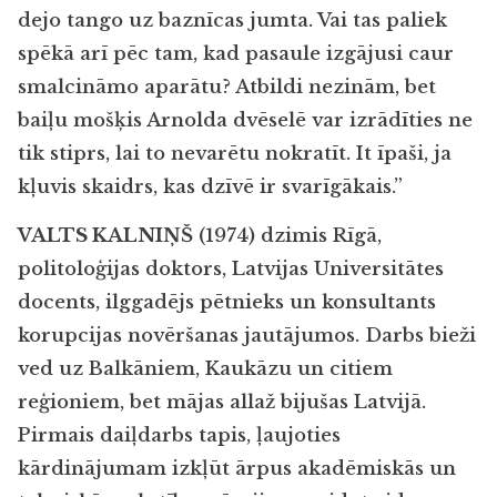
dejo tango uz bazn
ī
cas jumta. Vai tas paliek
sp
ē
k
ā
ar
ī
p
ē
c tam, kad pasaule izg
ā
jusi caur
smalcin
ā
mo apar
ā
tu? Atbildi nezin
ā
m, bet
bai
ļ
u mo
š
ķ
is Arnolda dv
ē
sel
ē
var izr
ā
d
ī
ties ne
tik stiprs, lai to nevar
ē
tu nokrat
ī
t. It
ī
pa
š
i, ja
k
ļ
uvis skaidrs, kas dz
ī
v
ē
ir svar
ī
g
ā
kais.
”
VALTS KALNI
Ņ
Š
(1974) dzimis R
ī
g
ā
,
politolo
ģ
ijas doktors, Latvijas Universit
ā
tes
docents, ilggad
ē
js p
ē
tnieks un konsultants
korupcijas nov
ē
r
š
anas jaut
ā
jumos. Darbs bie
ž
i
ved uz Balk
ā
niem, Kauk
ā
zu un citiem
re
ģ
ioniem, bet m
ā
jas alla
ž
biju
š
as Latvij
ā
.
Pirmais dai
ļ
darbs tapis,
ļ
aujoties
k
ā
rdin
ā
jumam izk
ļū
t
ā
rpus akad
ē
misk
ā
s un