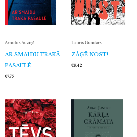
Arnolds Auziņš
Lauris Gundars
AR SMAIDU TRAKĀ
ZĀĢĒ NOST!
PASAULĒ
€9.42
€7.75