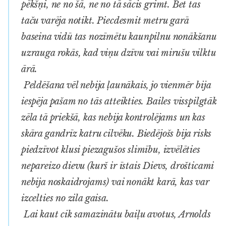
pēkšņi, ne no šā, ne no tā sācis grimt. Bet tas
taču varēja notikt. Piecdesmit metru garā
baseina vidū tas nozīmētu kaunpilnu nonākšanu
uzrauga rokās, kad viņu dzīvu vai mirušu vilktu
ārā.
Peldēšana vēl nebija ļaunākais, jo vienmēr bija
iespēja pašam no tās atteikties. Bailes visspilgtāk
zēla tā priekšā, kas nebija kontrolējams un kas
skāra gandrīz katru cilvēku. Biedējošs bija risks
piedzīvot klusi piezagušos slimību, izvēlēties
nepareizo dievu (kurš ir īstais Dievs, drošticami
nebija noskaidrojams) vai nonākt karā, kas var
izcelties no zila gaisa.
Lai kaut cik samazinātu baiļu avotus, Arnolds