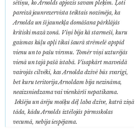
sētiņu, ko Arnolds apjozis savam pleķim. Ļoti
pareizā jaunrezervista teiktais nozīmēja, ka
Arnolda un šī jaunekļa domāšana pārklājās
kritiski mazā zonā. Viņi bija kā starmeši, kuru
gaismas kūļu apļi tikai šaurā strēmelē apspīd
vienu un to pašu virsmu. Tomēr viņi uzturējās
vienā un tajā pašā istabā. Visapkārt masveidā
vairojās cilvēki, kas Arnolda dzīvē būs svarīgi,
bet kuru teritorija Arnoldam bija nezināma,
neaizsniedzama vai vienkārši nepatīkama.
Iekšēju un ārēju mošķu dēļ laba dzīve, katrā ziņā
tāda, kādu Arnolds iztēlojās pirmsskolas
vecumā, nebija iespējama.