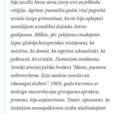
bija uzcēlis biezu sienu starp sevi un jebkādu
reliģiju. Agrīnos pusaudžu gados viņš pagrabā
atrada ticīgo grāmatiņas, kurās bija apkopoti
norādījumi uzvedībai dažādos dzīves
gadījumos. Miklās, pēc pelējuma smakojošās
lapas glabāja kategoriskus vēstījumus, kā
mācīties, kā domāt, kā iegrožot seksualitāti, kā
paklausīt, kā strādāt. Desmitiem ieteikumu.
Sevišķi atmiņā palika brošūra “Mums, jauneem
wihreescheem. Zeļa wadons weselai un
tikumigai dzihvei”. 1903. gada burtnīca ar
dedzīgu masturbācijas grēcīguma aprakstu,
protams, bija uzjautrinoša. Tomēr, apzinoties, ka
dažādiem monopolkāriem ticību sludinātājiem