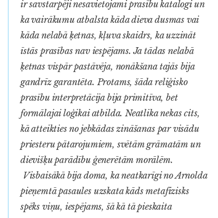
ir savstarpēji nesavietojami prasību katalogi un
ka vairākumu atbalsta kāda dieva dusmas vai
kāda nelabā ķetnas, kļuva skaidrs, ka uzzināt
īstās prasības nav iespējams. Ja tādas nelabā
ķetnas vispār pastāvēja, nonākšana tajās bija
gandrīz garantēta. Protams, šāda reliģisko
prasību interpretācija bija primitīva, bet
formālajai loģikai atbilda. Neatlika nekas cits,
kā atteikties no jebkādas zināšanas par visādu
priesteru pātarojumiem, svētām grāmatām un
dievišķu parādību ģenerētām morālēm.
Visbaisākā bija doma, ka neatkarīgi no Arnolda
pieņemtā pasaules uzskata kāds metafizisks
spēks viņu, iespējams, šā kā tā pieskaita