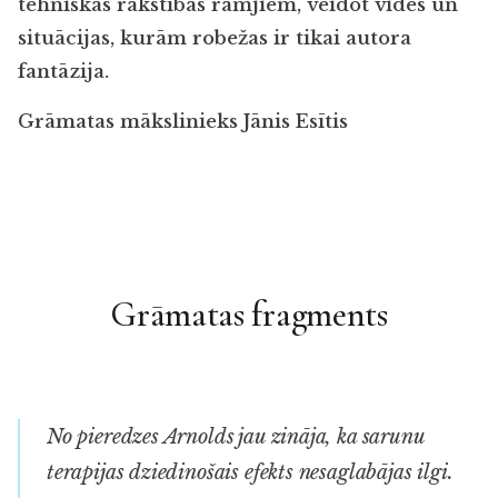
tehnisk
ā
s rakst
ī
bas r
ā
mjiem, veidot vides un
situ
ā
cijas, kur
ā
m robe
ž
as ir tikai autora
fant
ā
zija.
Gr
ā
matas m
ā
kslinieks J
ā
nis Es
ī
tis
Grāmatas fragments
No pieredzes Arnolds jau zināja, ka sarunu
terapijas dziedinošais efekts nesaglabājas ilgi.