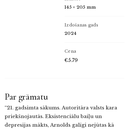
145 × 205 mm
Izdošanas gads
2024
Cena
€5.79
Par grāmatu
“21. gadsimta s
ā
kums. Autorit
ā
ra valsts kara
priek
š
nojaut
ā
s. Eksistenci
ā
lu bai
ļ
u un
depresijas m
ā
kts, Arnolds gal
ī
gi nej
ū
tas k
ā