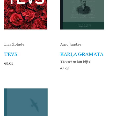
Inga Žolude
Arno Jundze
TĒVS
KĀRĻA GRĀMATA
Tā varētu būt bijis
€9.01
€8.98