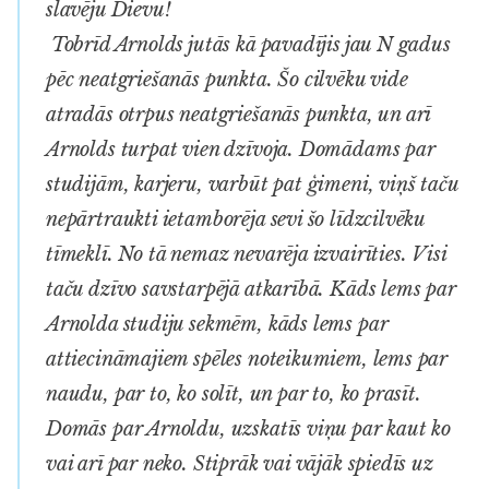
slavēju Dievu!
Tobrīd Arnolds jutās kā pavadījis jau N gadus
pēc neatgriešanās punkta. Šo cilvēku vide
atradās otrpus neatgriešanās punkta, un arī
Arnolds turpat vien dzīvoja. Domādams par
studijām, karjeru, varbūt pat ģimeni, viņš taču
nepārtraukti ietamborēja sevi šo līdzcilvēku
tīmeklī. No tā nemaz nevarēja izvairīties. Visi
taču dzīvo savstarpējā atkarībā. Kāds lems par
Arnolda studiju sekmēm, kāds lems par
attiecināmajiem spēles noteikumiem, lems par
naudu, par to, ko solīt, un par to, ko prasīt.
Domās par Arnoldu, uzskatīs viņu par kaut ko
vai arī par neko. Stiprāk vai vājāk spiedīs uz