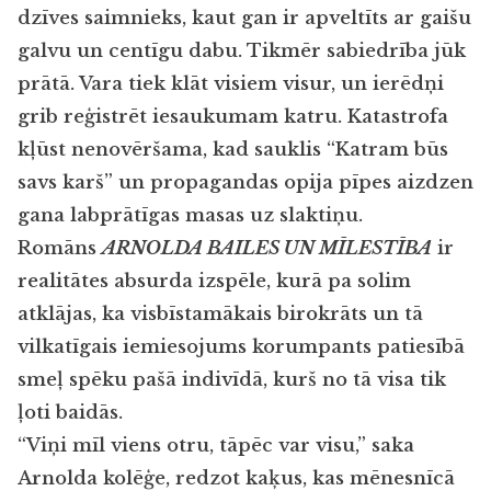
dz
ī
ves saimnieks, kaut gan ir apvelt
ī
ts ar gai
š
u
galvu un cent
ī
gu dabu. Tikm
ē
r sabiedr
ī
ba j
ū
k
pr
ā
t
ā
. Vara tiek kl
ā
t visiem visur, un ier
ē
d
ņ
i
grib re
ģ
istr
ē
t iesaukumam katru. Katastrofa
k
ļū
st nenov
ē
r
š
ama, kad sauklis
“
Katram b
ū
s
savs kar
š”
un propagandas opija p
ī
pes aizdzen
gana labpr
ā
t
ī
gas masas uz slakti
ņ
u.
Rom
ā
ns
ARNOLDA BAILES UN MĪLESTĪBA
ir
realit
ā
tes absurda izsp
ē
le, kur
ā
pa solim
atkl
ā
jas, ka visb
ī
stam
ā
kais birokr
ā
ts un t
ā
vilkat
ī
gais iemiesojums korumpants paties
ī
b
ā
sme
ļ
sp
ē
ku pa
š
ā
indiv
ī
d
ā
, kur
š
no t
ā
visa tik
ļ
oti baid
ā
s.
“Vi
ņ
i m
ī
l viens otru, t
ā
p
ē
c var visu,
”
saka
Arnolda kol
ēģ
e, redzot ka
ķ
us, kas m
ē
nesn
ī
c
ā