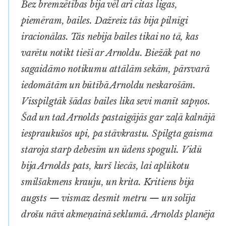
Bez bremzētības bija vēl arī citas ligas,
piemēram, bailes. Dažreiz tās bija pilnīgi
iracionālas. Tās nebija bailes tikai no tā, kas
varētu notikt tieši ar Arnoldu. Biežāk pat no
sagaidāmo notikumu attālām sekām, pārsvarā
iedomātām un būtībā Arnoldu neskarošām.
Visspilgtāk šādas bailes lika sevi manīt sapņos.
Šad un tad Arnolds pastaigājās gar zaļā kalnājā
iespraukušos upi, pa stāvkrastu. Spilgta gaisma
staroja starp debesīm un ūdens spoguli. Vidū
bija Arnolds pats, kurš liecās, lai aplūkotu
smilšakmens krauju, un krita. Kritiens bija
augsts — vismaz desmit metru — un solīja
drošu nāvi akmeņainā seklumā. Arnolds planēja