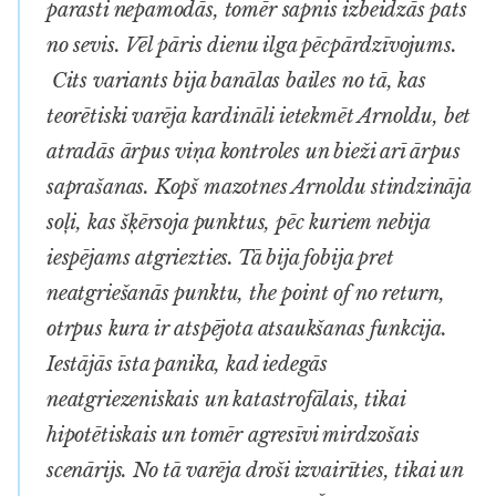
parasti nepamodās, tomēr sapnis izbeidzās pats
no sevis. Vēl pāris dienu ilga pēcpārdzīvojums.
Cits variants bija banālas bailes no tā, kas
teorētiski varēja kardināli ietekmēt Arnoldu, bet
atradās ārpus viņa kontroles un bieži arī ārpus
saprašanas. Kopš mazotnes Arnoldu stindzināja
soļi, kas šķērsoja punktus, pēc kuriem nebija
iespējams atgriezties. Tā bija fobija pret
neatgriešanās punktu,
the point of no return
,
otrpus kura ir atspējota atsaukšanas funkcija.
Iestājās īsta panika, kad iedegās
neatgriezeniskais un katastrofālais, tikai
hipotētiskais un tomēr agresīvi mirdzošais
scenārijs. No tā varēja droši izvairīties, tikai un