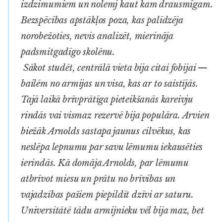
izdzimumiem un nolemj kaut kam drausmīgam.
Bezspēcības apstākļos poza, kas palīdzēja
norobežoties, nevis analizēt, mierināja
padsmitgadīgo skolēnu.
Sākot studēt, centrālā vieta bija citai fobijai —
bailēm no armijas un visa, kas ar to saistījās.
Tajā laikā brīvprātīga pieteikšanās kareivju
rindās vai vismaz rezervē bija populāra. Arvien
biežāk Arnolds sastapa jaunus cilvēkus, kas
neslēpa lepnumu par savu lēmumu iekausēties
ierindās. Kā domāja Arnolds, par lēmumu
atbrīvot miesu un prātu no brīvības un
vajadzības pašiem piepildīt dzīvi ar saturu.
Universitātē tādu armijnieku vēl bija maz, bet