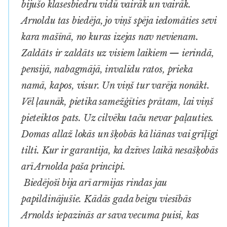
bijušo klasesbiedru vidū vairāk un vairāk.
Arnoldu tas biedēja, jo viņš spēja iedomāties sevi
kara mašīnā, no kuras izejas nav nevienam.
Zaldāts ir zaldāts uz visiem laikiem — ierindā,
pensijā, nabagmājā, invalīdu ratos, prieka
namā, kapos, visur. Un viņš tur varēja nonākt.
Vēl ļaunāk, pietika samežģīties prātam, lai viņš
pieteiktos pats. Uz cilvēku taču nevar paļauties.
Domas allaž lokās un šķobās kā liānas vai grīļīgi
tilti. Kur ir garantija, ka dzīves laikā nesašķobās
arī Arnolda paša principi.
Biedējoši bija arī armijas rindas jau
papildinājušie. Kādās gada beigu viesībās
Arnolds iepazinās ar sava vecuma puisi, kas