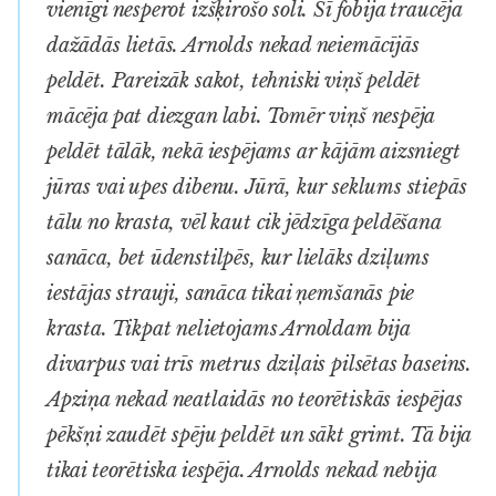
vienīgi nesperot izšķirošo soli. Šī fobija traucēja
dažādās lietās. Arnolds nekad neiemācījās
peldēt. Pareizāk sakot, tehniski viņš peldēt
mācēja pat diezgan labi. Tomēr viņš nespēja
peldēt tālāk, nekā iespējams ar kājām aizsniegt
jūras vai upes dibenu. Jūrā, kur seklums stiepās
tālu no krasta, vēl kaut cik jēdzīga peldēšana
sanāca, bet ūdenstilpēs, kur lielāks dziļums
iestājas strauji, sanāca tikai ņemšanās pie
krasta. Tikpat nelietojams Arnoldam bija
divarpus vai trīs metrus dziļais pilsētas baseins.
Apziņa nekad neatlaidās no teorētiskās iespējas
pēkšņi zaudēt spēju peldēt un sākt grimt. Tā bija
tikai teorētiska iespēja. Arnolds nekad nebija