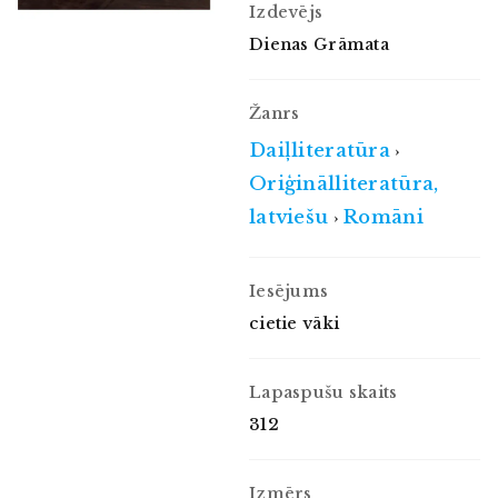
Izdevējs
Dienas Grāmata
Žanrs
Daiļliteratūra
›
Oriģinālliteratūra,
latviešu
Romāni
›
Iesējums
cietie vāki
Lapaspušu skaits
312
Izmērs