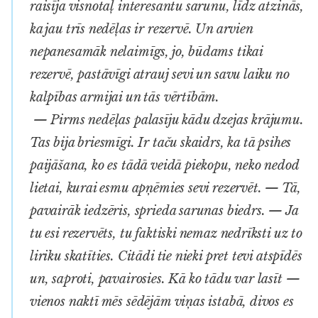
raisīja visnotaļ interesantu sarunu, līdz atzinās,
ka jau trīs nedēļas ir rezervē. Un arvien
nepanesamāk nelaimīgs, jo, būdams tikai
rezervē, pastāvīgi atrauj sevi un savu laiku no
kalpības armijai un tās vērtībām.
— Pirms nedēļas palasīju kādu dzejas krājumu.
Tas bija briesmīgi. Ir taču skaidrs, ka tā psihes
paijāšana, ko es tādā veidā piekopu, neko nedod
lietai, kurai esmu apņēmies sevi rezervēt. — Tā,
pavairāk iedzēris, sprieda sarunas biedrs. — Ja
tu esi rezervēts, tu faktiski nemaz nedrīksti uz to
liriku skatīties. Citādi tie nieki pret tevi atspīdēs
un, saproti, pavairosies. Kā ko tādu var lasīt —
vienos naktī mēs sēdējām viņas istabā, divos es