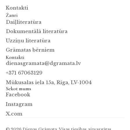
Kontakti
Žanri
Daiļliteratūra
Dokumentālā literatūra
Uzziņu literatūra
Grāmatas bērniem
Kontakti
dienasgramata@dgramata.lv
+371 67063129
Mūkusalas iela 15a, Rīga, LV-1004
Sekot mums
Facebook
Instagram
X.com
© 2026 Dienas Grāmata. Visas tiesības aizsargātas.