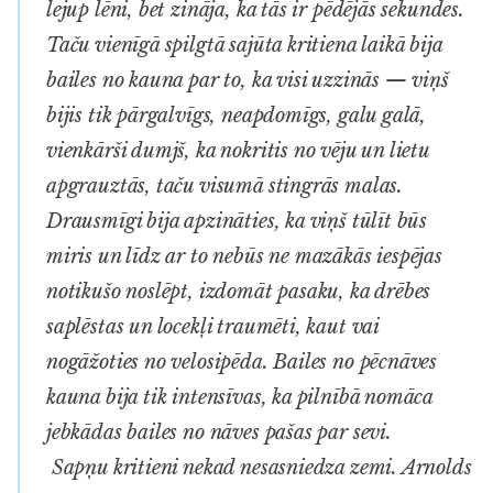
lejup lēni, bet zināja, ka tās ir pēdējās sekundes.
Taču vienīgā spilgtā sajūta kritiena laikā bija
bailes no kauna par to, ka visi uzzinās — viņš
bijis tik pārgalvīgs, neapdomīgs, galu galā,
vienkārši dumjš, ka nokritis no vēju un lietu
apgrauztās, taču visumā stingrās malas.
Drausmīgi bija apzināties, ka viņš tūlīt būs
miris un līdz ar to nebūs ne mazākās iespējas
notikušo noslēpt, izdomāt pasaku, ka drēbes
saplēstas un locekļi traumēti, kaut vai
nogāžoties no velosipēda. Bailes no pēcnāves
kauna bija tik intensīvas, ka pilnībā nomāca
jebkādas bailes no nāves pašas par sevi.
Sapņu kritieni nekad nesasniedza zemi. Arnolds