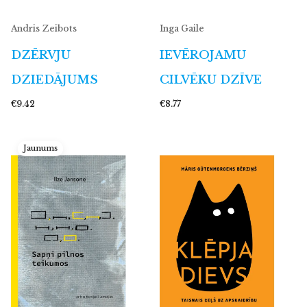
Andris Zeibots
Inga Gaile
DZĒRVJU
IEVĒROJAMU
DZIEDĀJUMS
CILVĒKU DZĪVE
€9.42
€8.77
Jaunums