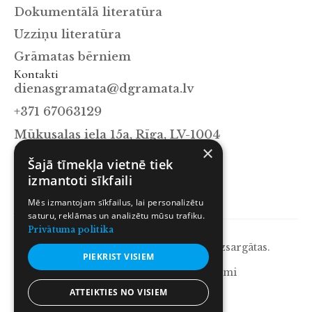
Dokumentālā literatūra
Uzziņu literatūra
Grāmatas bērniem
Kontakti
dienasgramata@dgramata.lv
+371 67063129
Mūkusalas iela 15a, Rīga, LV-1004
Sekot mums
×
Šajā tīmekļa vietnē tiek
Facebook
izmantoti sīkfaili
Instagram
Mēs izmantojam sīkfailus, lai personalizētu
X.com
saturu, reklāmas un analizētu mūsu trafiku.
Privātuma politika
© 2026 Dienas Grāmata. Visas tiesības aizsargātas.
PIEKRIST VISIEM
Privātuma politika
Lietošanas noteikumi
ATTEIKTIES NO VISIEM