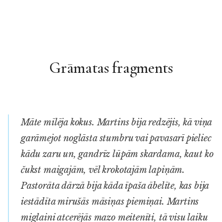
Grāmatas fragments
Māte mīlēja kokus. Martins bija redzējis, kā viņa
garāmejot noglāsta stumbru vai pavasarī pieliec
kādu zaru un, gandrīz lūpām skardama, kaut ko
čukst maigajām, vēl krokotajām lapiņām.
Pastorāta dārzā bija kāda īpaša ābelīte, kas bija
iestādīta mirušās māsiņas piemiņai. Martins
miglaini atcerējās mazo meitenīti, tā visu laiku