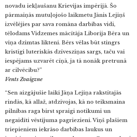
novadu iekļaušanu Krievijas impērijā. Šo
pārmaiņās mutuļojošo laikmetu Jānis Lejiņš
izvēlējies par sava romāna darbības vidi,
tēlodams Vidzemes mācītāja Liborija Bēra un
viņa dzimtas likteni. Bērs vēlas būt stingrs
kristīgi luteriskās dzīvesziņas sargs, taču vai
iespējams uzvarēt cīņā, ja tā nonāk pretrunā
ar cilvēcību?”
Vents Zvaigzne
“Sen aizgājušie laiki Jāņa Lejiņa rakstītajās
rindās, kā allaž, atdzīvojas, kā no teiksmaina
pilnības raga birst spraigi notikumi un
negaidīti vēstījuma pagriezieni. Viņš plašiem
triepieniem iekrāso darbības laukus un