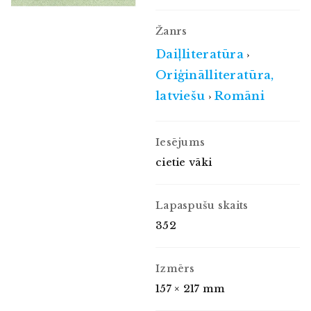
Žanrs
Daiļliteratūra
›
Oriģinālliteratūra,
latviešu
Romāni
›
Iesējums
cietie vāki
Lapaspušu skaits
352
Izmērs
157 × 217 mm