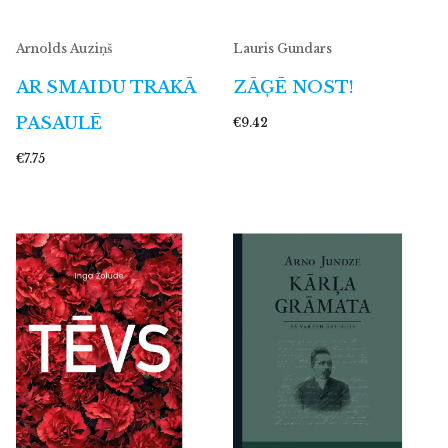
Arnolds Auziņš
Lauris Gundars
AR SMAIDU TRAKĀ
ZĀĢĒ NOST!
PASAULĒ
€9.42
€7.75