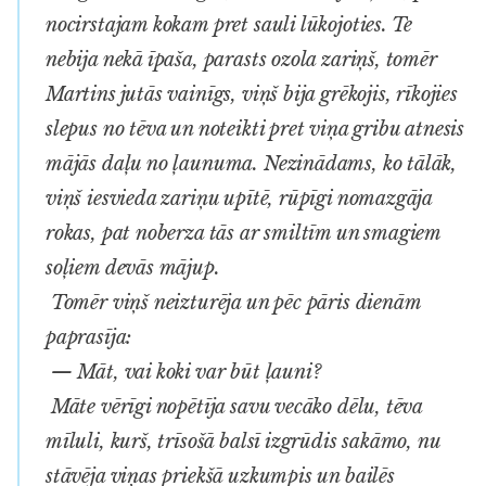
nocirstajam kokam pret sauli lūkojoties. Te
nebija nekā īpaša, parasts ozola zariņš, tomēr
Martins jutās vainīgs, viņš bija grēkojis, rīkojies
slepus no tēva un noteikti pret viņa gribu atnesis
mājās daļu no ļaunuma. Nezinādams, ko tālāk,
viņš iesvieda zariņu upītē, rūpīgi nomazgāja
rokas, pat noberza tās ar smiltīm un smagiem
soļiem devās mājup.
Tomēr viņš neizturēja un pēc pāris dienām
paprasīja:
— Māt, vai koki var būt ļauni?
Māte vērīgi nopētīja savu vecāko dēlu, tēva
mīluli, kurš, trīsošā balsī izgrūdis sakāmo, nu
stāvēja viņas priekšā uzkumpis un bailēs