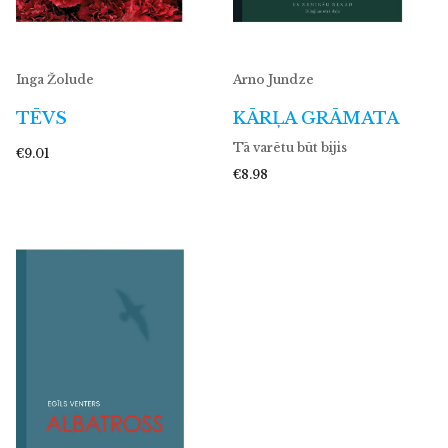
Inga Žolude
Arno Jundze
TĒVS
KĀRĻA GRĀMATA
Tā varētu būt bijis
€9.01
€8.98