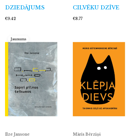
DZIEDĀJUMS
CILVĒKU DZĪVE
€9.42
€8.77
Jaunums
Ilze Jansone
Māris Bērziņš