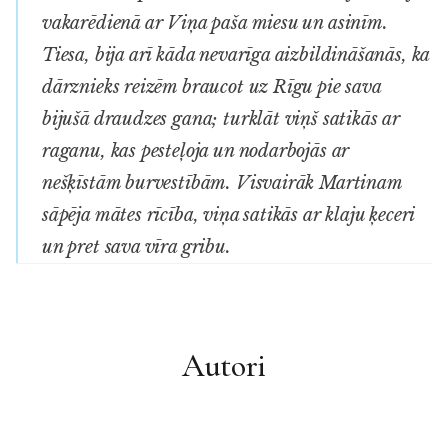
vakarēdienā ar Viņa paša miesu un asinīm.
Tiesa, bija arī kāda nevarīga aizbildināšanās, ka
dārznieks reizēm braucot uz Rīgu pie sava
bijušā draudzes gana; turklāt viņš satikās ar
raganu, kas pesteļoja un nodarbojās ar
nešķīstām burvestībām. Visvairāk Martinam
sāpēja mātes rīcība, viņa satikās ar klaju ķeceri
un pret sava vīra gribu.
Autori