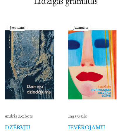
Līdzīgās grāmatas
Jaunums
Jaunums
Andris Zeibots
Inga Gaile
DZĒRVJU
IEVĒROJAMU