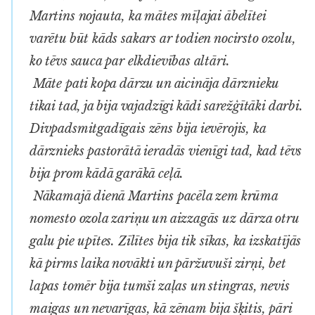
Martins nojauta, ka mātes mīļajai ābelītei
varētu būt kāds sakars ar todien nocirsto ozolu,
ko tēvs sauca par elkdievības altāri.
Māte pati kopa dārzu un aicināja dārznieku
tikai tad, ja bija vajadzīgi kādi sarežģītāki darbi.
Divpadsmitgadīgais zēns bija ievērojis, ka
dārznieks pastorātā ieradās vienīgi tad, kad tēvs
bija prom kādā garākā ceļā.
Nākamajā dienā Martins pacēla zem krūma
nomesto ozola zariņu un aizzagās uz dārza otru
galu pie upītes. Zīlītes bija tik sīkas, ka izskatījās
kā pirms laika novākti un pāržuvuši zirņi, bet
lapas tomēr bija tumši zaļas un stingras, nevis
maigas un nevarīgas, kā zēnam bija šķitis, pāri