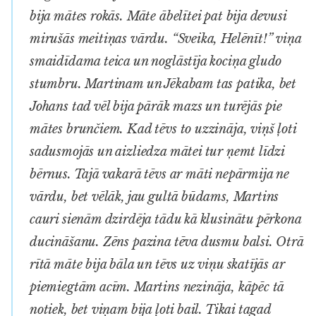
bija mātes rokās. Māte ābelītei pat bija devusi
mirušās meitiņas vārdu. “Sveika, Helēnīt!” viņa
smaidīdama teica un noglāstīja kociņa gludo
stumbru. Martinam un Jēkabam tas patika, bet
Johans tad vēl bija pārāk mazs un turējās pie
mātes brunčiem. Kad tēvs to uzzināja, viņš ļoti
sadusmojās un aizliedza mātei tur ņemt līdzi
bērnus. Tajā vakarā tēvs ar māti nepārmija ne
vārdu, bet vēlāk, jau gultā būdams, Martins
cauri sienām dzirdēja tādu kā klusinātu pērkona
ducināšanu. Zēns pazina tēva dusmu balsi. Otrā
rītā māte bija bāla un tēvs uz viņu skatījās ar
piemiegtām acīm. Martins nezināja, kāpēc tā
notiek, bet viņam bija ļoti bail. Tikai tagad