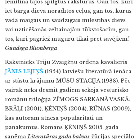
iemitina tajos spilgtus raksturus. Gan tos, kuri
iet bargā dieva norādītos ceļus, gan tos, kurus
vada maigais un saudzīgais mīlestības dievs
vai uzticēšanās zeltainajām tūkstošacīm, gan
tos, kuri pagriež muguru tikai pret savējiem.”
Gundega Blumberga
Rakstnieks Triju Zvaigžņu ordeņa kavalieris
JĀNIS LEJIŅŠ
(1954) latviešu literatūrā ienāca
ar stāstu krājumu MŪSU STACIJA (1988). Pēc
vairāk nekā desmit gadiem sekoja vēsturisko
romānu triloģija ZĪMOGS SARKANĀ VASKĀ:
BRĀĻI (2001), ĶĒNIŅŠ (2004), RŪNAS (2009),
kas autoram atnesa popularitāti un
panākumus. Romāns ĶĒNIŅŠ 2005. gadā
saņēma
Literatūras gada balvas
žūrijas speciālo