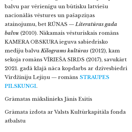
balvu par vērienīgu un būtisku latviešu
nacionālās vēstures un pašapziņas
atainojumu, bet RŪNAS ―
Literatūras gada
balvu
(2010). Nākamais vēsturiskais romāns
KAMERA OBSKURA ieguva sabiedrisko
mediju balvu
Kilograms kultūras
(2012), kam
sekoja romāns VĪRIEŠA SIRDS (2017), savukārt
2021. gadā klajā nāca kopdarbs ar dzīvesbiedri
Virdžīniju Lejiņu ― romāns
STRAUPES
PILSKUNGI
.
Grāmatas mākslinieks Jānis Esītis
Grāmata izdota ar Valsts Kultūrkapitāla fonda
atbalstu