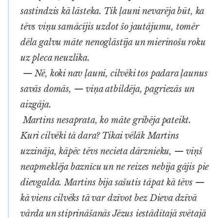
sastindzis kā lāsteka. Tik ļauni nevarēja būt, ka
tēvs viņu samācījis uzdot šo jautājumu, tomēr
dēla galvu māte nenoglāstīja un mierinošu roku
uz pleca neuzlika.
— Nē, koki nav ļauni, cilvēki tos padara ļaunus
savās domās, — viņa atbildēja, pagriezās un
aizgāja.
Martins nesaprata, ko māte gribēja pateikt.
Kuri cilvēki tā dara? Tikai vēlāk Martins
uzzināja, kāpēc tēvs necieta dārznieku, — viņš
neapmeklēja baznīcu un ne reizes nebija gājis pie
dievgalda. Martins bija sašutis tāpat kā tēvs —
kā viens cilvēks tā var dzīvot bez Dieva dzīvā
vārda un stiprināšanās Jēzus iestādītajā svētajā