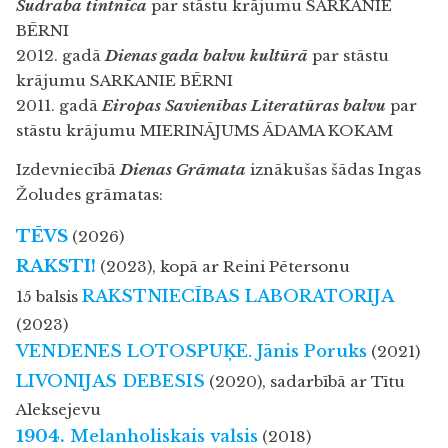
Sudraba tintnīca
par stāstu krājumu SARKANIE
BĒRNI
2012. gadā
Dienas gada balvu kultūrā
par stāstu
krājumu SARKANIE BĒRNI
2011. gadā
Eiropas Savienības Literatūras balvu
par
stāstu krājumu MIERINĀJUMS ĀDAMA KOKAM
Izdevniecībā
Dienas Grāmata
iznākušas šādas Ingas
Žoludes grāmatas:
TĒVS
(2026)
RAKSTI!
(2023), kopā ar Reini Pētersonu
RAKSTNIECĪBAS LABORATORIJA
15 balsis
(2023)
VENDENES LOTOSPUĶE.
Jānis Poruks
(2021)
LIVONIJAS DEBESIS
(2020), sadarbībā ar Tītu
Aleksejevu
1904.
Melanholiskais valsis
(2018)