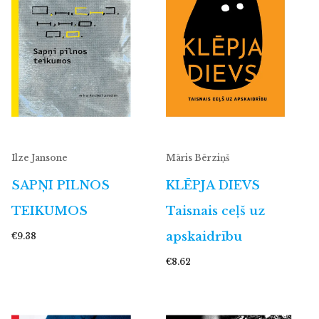
Ilze Jansone
Māris Bērziņš
SAPŅI PILNOS
KLĒPJA DIEVS
TEIKUMOS
Taisnais ceļš uz
apskaidrību
€9.38
€8.62