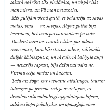
sakarā nedrīkst tikt piedāvāta, un vispār likt
man mieru, un Vū man netuvoties.
Mēs gulējām vienā gultā, es balansēju uz savas
malas, viņa — uz savējās. Abpus gultai bija
bezdibeņi, bet visnepārvaramākais pa vidu.
Dažkārt man tas vairāk izlikās par ūdens
rezervuāru, kurā bija stāvošs ūdens, sabiezējis
duļķēs kā biezputra, un tā galertā ieslēgtie augi
— nevarēja saprast, bija dzīvi vai vairs ne.
Virsmu ecēja mušas un kukaiņi.
Taču aiz žoga, kur vienatnē attālinājos, tauriņi
lidinājās pa pāriem, sēdēja uz retajām, ar
dzīvības sulu nabadzīgi apgādātajām lapām,
salikuši kopā pakaļgalus un apaugļoja viens