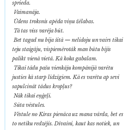
sprieda.
Vaimanāja.
Ūdens troksnis apēda viņu žēlabas.
Tā tas viss varēja būt.
Bet tagad nu bija šitā — nelidoju un vairs tikai
teju staigāju, vispiemērotāk man būtu bijis
palikt vienā vietā. Kā koka gabalam.
Tikai tādu pašu vienkāju kompānijā varētu
justies kā starp līdzīgiem. Kā es varētu ap sevi
sapulcināt tādus kropļus?
Nāk tikai eņģeļi.
Sūta vēstules.
Vēstule no Kiras pienāca uz mana vārda, bet es
to netiku redzējis. Dīvaini, kaut kas notiek, un