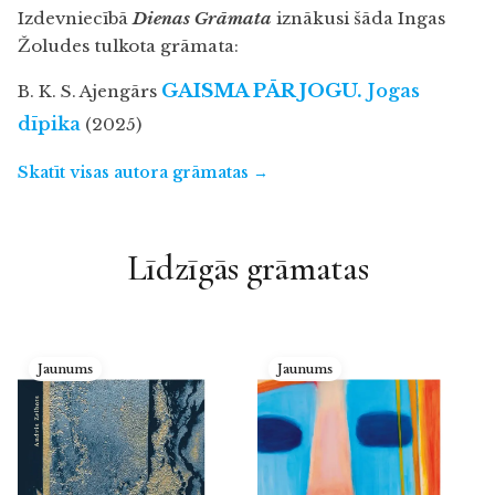
Izdevniecībā
Dienas Grāmata
iznākusi šāda Ingas
Žoludes tulkota grāmata:
GAISMA PĀR JOGU.
Jogas
B. K. S. Ajengārs
dīpika
(2025)
Skatīt visas autora grāmatas →
Līdzīgās grāmatas
Jaunums
Jaunums