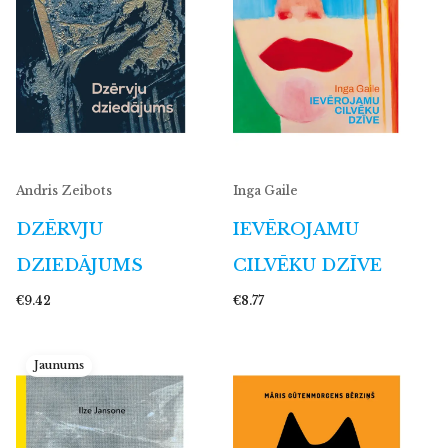
Andris Zeibots
Inga Gaile
DZĒRVJU
IEVĒROJAMU
DZIEDĀJUMS
CILVĒKU DZĪVE
€9.42
€8.77
Jaunums