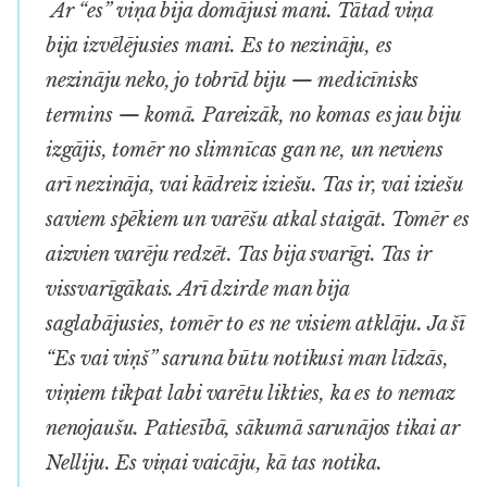
Ar “es” viņa bija domājusi mani. Tātad viņa
bija izvēlējusies mani. Es to nezināju, es
nezināju neko, jo tobrīd biju — medicīnisks
termins — komā. Pareizāk, no komas es jau biju
izgājis, tomēr no slimnīcas gan ne, un neviens
arī nezināja, vai kādreiz iziešu. Tas ir, vai iziešu
saviem spēkiem un varēšu atkal staigāt. Tomēr es
aizvien varēju redzēt. Tas bija svarīgi. Tas ir
vissvarīgākais. Arī dzirde man bija
saglabājusies, tomēr to es ne visiem atklāju. Ja šī
“Es vai viņš” saruna būtu notikusi man līdzās,
viņiem tikpat labi varētu likties, ka es to nemaz
nenojaušu. Patiesībā, sākumā sarunājos tikai ar
Nelliju. Es viņai vaicāju, kā tas notika.