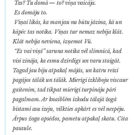
Tas? Tu domā — to? viņa vaicāja.
Es domāju to.
Viņai likās, ka man jau nu būtu jāzina, kā un
kāpēc tas notika. Viņas tur nemaz nebija klāt.
Klāt nebija neviena, izņemot Vū.
“Es vai viņš” saruna notika vēl slimnīcā, kad
visi zināja, ka esmu dzirdīgs un varu staigāt.
Tagad jau biju atpakaļ mājās, un katru reizi
pagājos tālāk un tālāk. Mierīgi izkliboju viscaur
gaitenim, tad tikpat mierīgi turpināju pāri
pagalmam. Ar knaiblēm izkodu tālajā žogā
bīstami asu izeju, vilkties apkārt es vēl nespēju.
Ārpus žoga apsēdos, pametu atpakaļ skatu. Cita
pasaule.