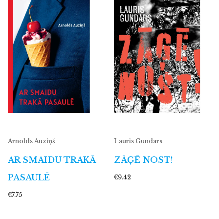
Arnolds Auziņš
Lauris Gundars
AR SMAIDU TRAKĀ
ZĀĢĒ NOST!
PASAULĒ
€9.42
€7.75