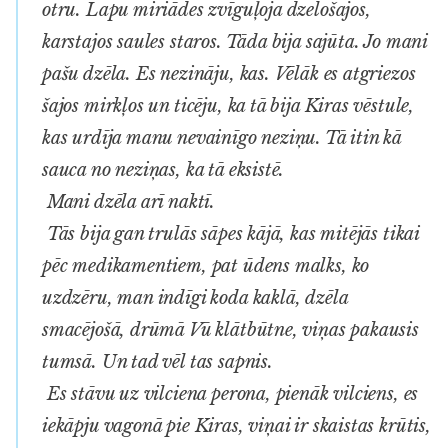
otru. Lapu miriādes zvīguļoja dzelošajos,
karstajos saules staros. Tāda bija sajūta. Jo mani
pašu dzēla. Es nezināju, kas. Vēlāk es atgriezos
šajos mirkļos un ticēju, ka tā bija Kiras vēstule,
kas urdīja manu nevainīgo neziņu. Tā itin kā
sauca no neziņas, ka tā eksistē.
Mani dzēla arī naktī.
Tās bija gan trulās sāpes kājā, kas mitējās tikai
pēc medikamentiem, pat ūdens malks, ko
uzdzēru, man indīgi koda kaklā, dzēla
smacējošā, drūmā Vū klātbūtne, viņas pakausis
tumsā. Un tad vēl tas sapnis.
Es stāvu uz vilciena perona, pienāk vilciens, es
iekāpju vagonā pie Kiras, viņai ir skaistas krūtis,