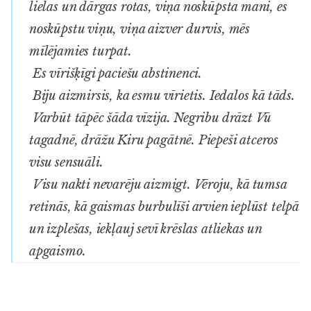
lielas un dārgas rotas, viņa noskūpsta mani, es
noskūpstu viņu, viņa aizver durvis, mēs
mīlējamies turpat.
Es vīrišķīgi paciešu abstinenci.
Biju aizmirsis, ka esmu vīrietis. Iedalos kā tāds.
Varbūt tāpēc šāda vīzija. Negribu drāzt Vū
tagadnē, drāžu Kiru pagātnē. Piepeši atceros
visu sensuāli.
Visu nakti nevarēju aizmigt. Vēroju, kā tumsa
retinās, kā gaismas burbulīši arvien ieplūst telpā
un izplešas, iekļauj sevī krēslas atliekas un
apgaismo.