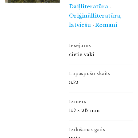
Daiļliteratūra
›
Oriģinālliteratūra,
latviešu
Romāni
›
Iesējums
cietie vāki
Lapaspušu skaits
352
Izmērs
157 × 217 mm
Izdošanas gads