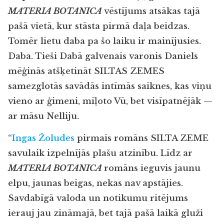
MATERIA BOTANICA
vēstījums atsākas tajā
pašā vietā, kur stāsta pirmā daļa beidzas.
Tomēr lietu daba pa šo laiku ir mainījusies.
Daba. Tieši Dabā galvenais varonis Daniels
mēģinās atšķetināt SILTAS ZEMES
samezglotās savādās intīmās saiknes, kas viņu
vieno ar ģimeni, mīļoto Vū, bet visīpatnējāk —
ar māsu Nelliju.
“
Ingas Žoludes
pirmais romāns SILTA ZEME
savulaik izpelnījās plašu atzinību.
Līdz ar
MATERIA BOTANICA
romāns ieguvis jaunu
elpu, jaunas beigas, nekas nav apstājies.
Savdabīgā valoda un notikumu ritējums
ierauj jau zināmajā, bet tajā pašā laikā gluži