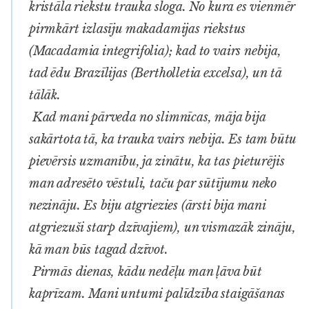
kristāla riekstu trauka sloga. No kura es vienmēr
pirmkārt izlasīju makadamijas riekstus
(
Macadamia integrifolia
); kad to vairs nebija,
tad ēdu Brazīlijas (
Bertholletia excelsa
), un tā
tālāk.
Kad mani pārveda no slimnīcas, māja bija
sakārtota tā, ka trauka vairs nebija. Es tam būtu
pievērsis uzmanību, ja zinātu, ka tas pieturējis
man adresēto vēstuli, taču par sūtījumu neko
nezināju. Es biju atgriezies (ārsti bija mani
atgriezuši starp dzīvajiem), un vismazāk zināju,
kā man būs tagad dzīvot.
Pirmās dienas, kādu nedēļu man ļāva būt
kaprīzam. Mani untumi palīdzība staigāšanas