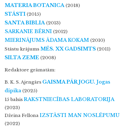
MATERIA BOTANICA
(2018)
STĀSTI
(2015)
SANTA BIBLIA
(2013)
SARKANIE BĒRNI
(2012)
MIERINĀJUMS ĀDAMA KOKAM
(2010)
MĒS. XX GADSIMTS
Stāstu krājums
(2011)
SILTA ZEME
(2008)
Redaktore grāmatām:
GAISMA PĀR JOGU.
Jogas
B. K. S. Ajengārs
dīpika
(2025)
RAKSTNIECĪBAS LABORATORIJA
15 balsis
(2023)
IZSTĀSTI MAN NOSLĒPUMU
Džeina Fellona
(2022)