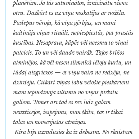
planētām. Ja tās satuvinātos, iznīcinātu viena
otru. Dažkārt es uz viņu noskatījos ar nožēlu.
Paslepus vēroju, kā viņa ģērbjas, un mani
kaitināja viņas rituāli, nepiespiestās, pat prastās
kustības. Nesapratu, kāpēc vēl neesmu to viņai
pateicis. To un vēl daudz vairāk. Tajos brīžos
atminējos, kā vēl nesen slimnīcā tēloju kurlu, un
tūdaļ aizgriezos — es viņu vairs ne redzēju, ne
dzirdēju. Citkārt viņas labu vēlošie pieskārieni
manī iepludināja siltumu no viņas pirkstu
galiem. Tomēr arī tad es sev līdz galam
neuzticējos, iespējams, man šķita, tās ir tikai
tālas un novecojušas atmiņas.
Kira bija uzradusies kā iz debesīm. No skaistām