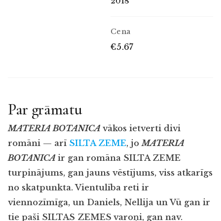
2018
Cena
€5.67
Par grāmatu
MATERIA BOTANICA
vākos ietverti divi
romāni — arī
SILTA ZEME
, jo
MATERIA
BOTANICA
ir gan romāna SILTA ZEME
turpinājums, gan jauns vēstījums, viss atkarīgs
no skatpunkta. Vientulība reti ir
viennozīmīga, un Daniels, Nellija un Vū gan ir
tie paši SILTAS ZEMES
varoņi, gan nav.