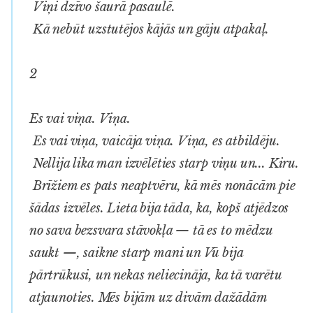
Viņi dzīvo šaurā pasaulē.
Kā nebūt uzstutējos kājās un gāju atpakaļ.
2
Es vai viņa. Viņa.
Es vai viņa, vaicāja viņa. Viņa, es atbildēju.
Nellija lika man izvēlēties starp viņu un... Kiru.
Brīžiem es pats neaptvēru, kā mēs nonācām pie
šādas izvēles. Lieta bija tāda, ka, kopš atjēdzos
no sava bezsvara stāvokļa — tā es to mēdzu
saukt —, saikne starp mani un Vū bija
pārtrūkusi, un nekas neliecināja, ka tā varētu
atjaunoties. Mēs bijām uz divām dažādām