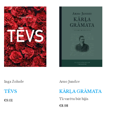
Inga Žolude
Arno Jundze
TĒVS
KĀRĻA GRĀMATA
Tā varētu būt bijis
€9.01
€8.98