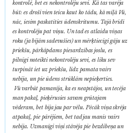
kontrolē, bet es nekontrolēju sevi. Kā tas varēja
būt: es droši vien teicu kaut ko tādu, kā
mīļā Vū,
nāc, iesim paskatīties ūdenskritumu
. Tajā brīdī
es kontrolēju pat viņu. Un tad es atlaidu viņas
roku (ja bijām sadevušies) un mērķtiecīgi gāju uz
priekšu, pārkāpdams piesardzības joslu, es
pilnīgi noteikti nekontrolēju sevi, es liku sev
turpināt iet uz priekšu, līdz pamata vairs
nebija, un pie ūdens strūklām nepieķerties.
Vū varbūt pamanīja, ka es neapstājos, un tecēja
man pakaļ, pieķērusies savam grūtajam
vēderam, bet bija jau par vēlu. Pēcāk viņa skrēja
atpakaļ, pie pārējiem, bet tad jau manis vairs
nebija. Uzmanīgi viņi stāvēja pie bezdibeņa un