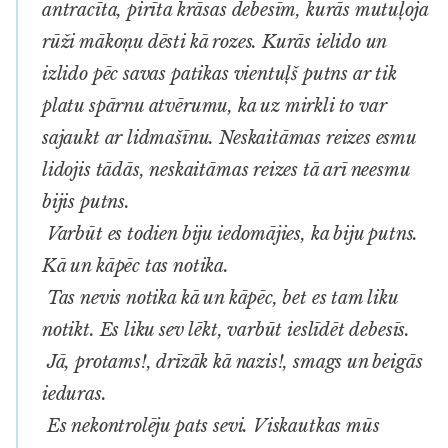
antracīta, pirīta krāsas debesīm, kurās mutuļoja
rūži mākoņu dēsti kā rozes. Kurās ielido un
izlido pēc savas patikas vientuļš putns ar tik
platu spārnu atvērumu, ka uz mirkli to var
sajaukt ar lidmašīnu. Neskaitāmas reizes esmu
lidojis tādās, neskaitāmas reizes tā arī neesmu
bijis putns.
Varbūt es todien biju iedomājies, ka biju putns.
Kā un kāpēc tas notika.
Tas nevis notika kā un kāpēc, bet es tam liku
notikt. Es liku sev lēkt, varbūt ieslīdēt debesīs.
Jā, protams!, drīzāk kā nazis!, smags un beigās
ieduras.
Es nekontrolēju pats sevi. Viskautkas mūs