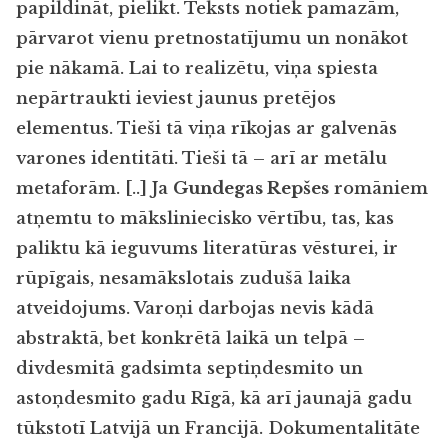
papildināt, pielikt. Teksts notiek pamazām,
pārvarot vienu pretnostatījumu un nonākot
pie nākamā. Lai to realizētu, viņa spiesta
nepārtraukti ieviest jaunus pretējos
elementus. Tieši tā viņa rīkojas ar galvenās
varones identitāti. Tieši tā – arī ar metālu
metaforām. [..] Ja
Gundegas Repšes
romāniem
atņemtu to māksliniecisko vērtību, tas, kas
paliktu kā ieguvums literatūras vēsturei, ir
rūpīgais, nesamākslotais zudušā laika
atveidojums. Varoņi darbojas nevis kādā
abstraktā, bet konkrētā laikā un telpā –
divdesmitā gadsimta septiņdesmito un
astoņdesmito gadu Rīgā, kā arī jaunajā gadu
tūkstotī Latvijā un Francijā. Dokumentalitāte