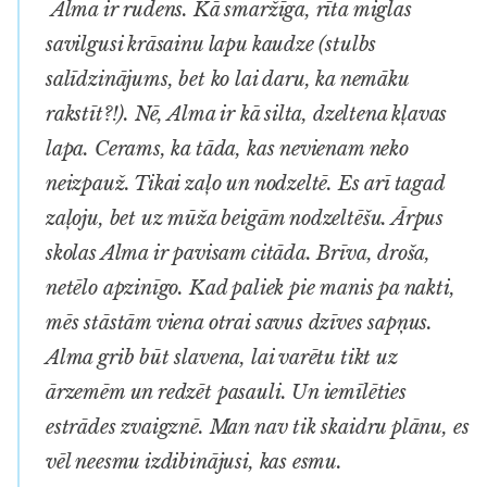
Alma ir rudens. Kā smaržīga, rīta miglas
savilgusi krāsainu lapu kaudze (stulbs
salīdzinājums, bet ko lai daru, ka nemāku
rakstīt?!). Nē, Alma ir kā silta, dzeltena kļavas
lapa. Cerams, ka tāda, kas nevienam neko
neizpauž. Tikai zaļo un nodzeltē. Es arī tagad
zaļoju, bet uz mūža beigām nodzeltēšu. Ārpus
skolas Alma ir pavisam citāda. Brīva, droša,
netēlo apzinīgo. Kad paliek pie manis pa nakti,
mēs stāstām viena otrai savus dzīves sapņus.
Alma grib būt slavena, lai varētu tikt uz
ārzemēm un redzēt pasauli. Un iemīlēties
estrādes zvaigznē. Man nav tik skaidru plānu, es
vēl neesmu izdibinājusi, kas esmu.