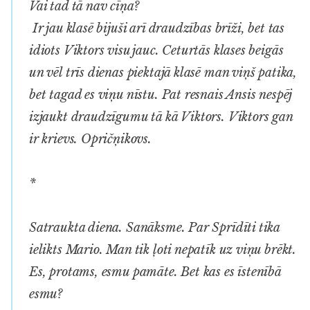
Vai tad tā nav cīņa?
Ir jau klasē bijuši arī draudzības brīži, bet tas
idiots Viktors visu jauc. Ceturtās klases beigās
un vēl trīs dienas piektajā klasē man viņš patika,
bet tagad es viņu nīstu. Pat resnais Ansis nespēj
izjaukt draudzīgumu tā kā Viktors. Viktors gan
ir krievs. Opričņikovs.
*
Satraukta diena. Sanāksme. Par Sprīdīti tika
ielikts Mario. Man tik ļoti nepatīk uz viņu brēkt.
Es, protams, esmu pamāte. Bet kas es īstenībā
esmu?