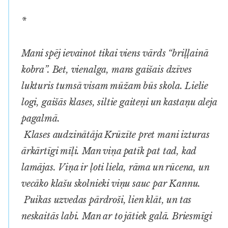
*
Mani spēj ievainot tikai viens vārds “briļļainā
kobra”. Bet, vienalga, mans gaišais dzīves
lukturis tumsā visam mūžam būs skola. Lielie
logi, gaišās klases, siltie gaiteņi un kastaņu aleja
pagalmā.
Klases audzinātāja Krūzīte pret mani izturas
ārkārtīgi mīļi. Man viņa patīk pat tad, kad
lamājas. Viņa ir ļoti liela, rāma un rūcena, un
vecāko klašu skolnieki viņu sauc par Kannu.
Puikas uzvedas pārdroši, lien klāt, un tas
neskaitās labi. Man ar to jātiek galā. Briesmīgi