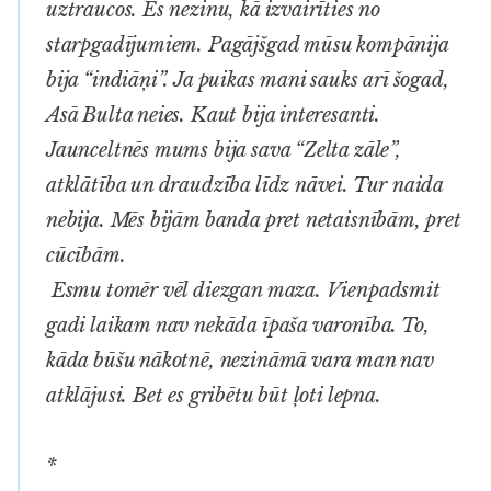
uztraucos. Es nezinu, kā izvairīties no
starpgadījumiem. Pagājšgad mūsu kompānija
bija “indiāņi”. Ja puikas mani sauks arī šogad,
Asā Bulta neies. Kaut bija interesanti.
Jaunceltnēs mums bija sava “Zelta zāle”,
atklātība un draudzība līdz nāvei. Tur naida
nebija. Mēs bijām banda pret netaisnībām, pret
cūcībām.
Esmu tomēr vēl diezgan maza. Vienpadsmit
gadi laikam nav nekāda īpaša varonība. To,
kāda būšu nākotnē, nezināmā vara man nav
atklājusi. Bet es gribētu būt ļoti lepna.
*