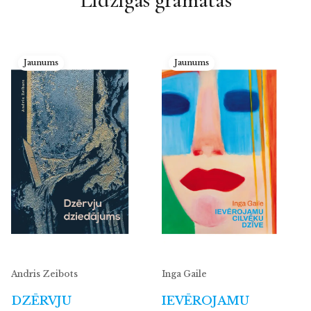
Jaunums
Jaunums
Andris Zeibots
Inga Gaile
DZĒRVJU
IEVĒROJAMU