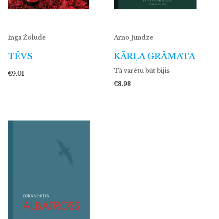
Inga Žolude
Arno Jundze
TĒVS
KĀRĻA GRĀMATA
Tā varētu būt bijis
€9.01
€8.98