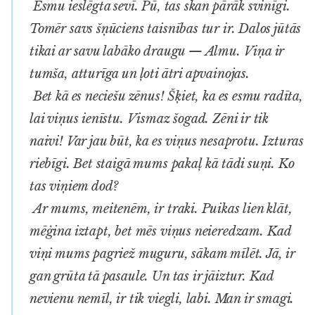
Esmu ieslēgta sevī. Pū, tas skan pārāk svinīgi.
Tomēr savs šņūciens taisnības tur ir. Dalos jūtās
tikai ar savu labāko draugu — Almu. Viņa ir
tumša, atturīga un ļoti ātri apvainojas.
Bet kā es neciešu zēnus! Šķiet, ka es esmu radīta,
lai viņus ienīstu. Vismaz šogad. Zēni ir tik
naivi! Var jau būt, ka es viņus nesaprotu. Izturas
riebīgi. Bet staigā mums pakaļ kā tādi suņi. Ko
tas viņiem dod?
Ar mums, meitenēm, ir traki. Puikas lien klāt,
mēģina iztapt, bet mēs viņus neieredzam. Kad
viņi mums pagriež muguru, sākam mīlēt. Jā, ir
gan grūta tā pasaule. Un tas ir jāiztur. Kad
nevienu nemīl, ir tik viegli, labi. Man ir smagi.