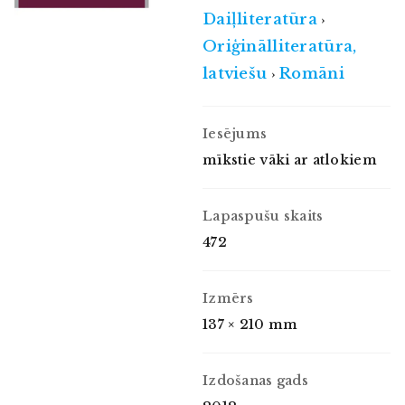
Daiļliteratūra
›
Oriģinālliteratūra,
latviešu
Romāni
›
Iesējums
mīkstie vāki ar atlokiem
Lapaspušu skaits
472
Izmērs
137 × 210 mm
Izdošanas gads