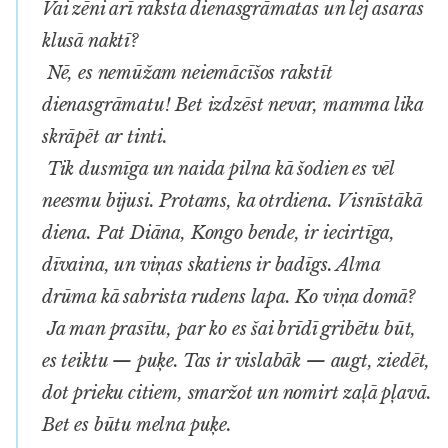
Vai zēni arī raksta dienasgrāmatas un lej asaras
klusā naktī?
Nē, es nemūžam neiemācīšos rakstīt
dienasgrāmatu! Bet izdzēst nevar, mamma lika
skrāpēt ar tinti.
Tik dusmīga un naida pilna kā šodien es vēl
neesmu bijusi. Protams, ka otrdiena. Visnīstākā
diena. Pat Diāna, Kongo bende, ir iecirtīga,
dīvaina, un viņas skatiens ir badīgs. Alma
drūma kā sabrista rudens lapa. Ko viņa domā?
Ja man prasītu, par ko es šai brīdī gribētu būt,
es teiktu — puķe. Tas ir vislabāk — augt, ziedēt,
dot prieku citiem, smaržot un nomirt zaļā pļavā.
Bet es būtu melna puķe.