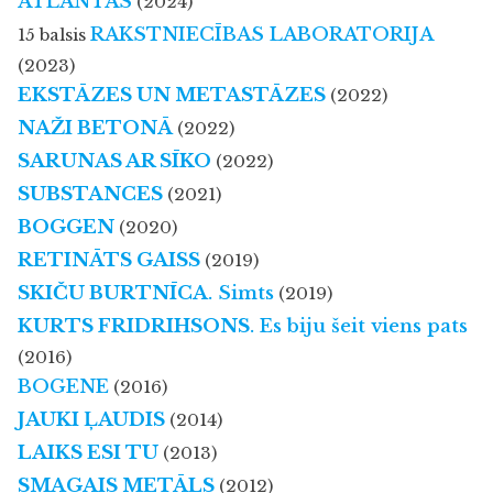
ATLANTAS
(2024)
RAKSTNIECĪBAS LABORATORIJA
15 balsis
(2023)
EKSTĀZES UN METASTĀZES
(2022)
NAŽI BETONĀ
(2022)
SARUNAS AR SĪKO
(2022)
SUBSTANCES
(2021)
BOGGEN
(2020)
RETINĀTS GAISS
(2019)
SKIČU BURTNĪCA
. Simts
(2019)
KURTS FRIDRIHSONS
. Es biju šeit viens pats
(2016)
BOGENE
(2016)
JAUKI ĻAUDIS
(2014)
LAIKS ESI TU
(2013)
SMAGAIS METĀLS
(2012)