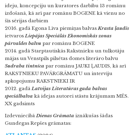
ideju, koncepciju un kuratores darbību 13 romānu
izdošanā, kā arī par romānu BOGENE kā vienu no
šīs sērijas darbiem
2016. gadā Egona Līva piemiņas balvas
Krasta ļaudis
ietvaros
Liepājas Speciālās Ekonomiskās zonas
pārvaldes balvu
par romānu BOGENE
2014. gadā Starptautiskās Rakstnieku un tulkotāju
mājas un Venstpils pilsētas domes literāro balvu
Sudraba tintnīca
par romānu JAUKI ĻAUDIS, kā arī
RAKSTNIEKU PAVĀRGRĀMATU
un interviju
apkopojumu RAKSTNIEKI IR
2012. gadā
Latvijas Literatūras gada balvas
speciālbalva
kā idejas autorei stāstu krājumam
MĒS.
XX gadsimts
Izdevniecībā
Dienas Grāmata
iznākušas šādas
Gundegas Repšes grāmatas: