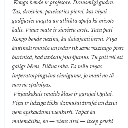
Kongo bende ir profesore. Drausmīgi gudra.
Tas, drošvien, pateicoties pierei, kas viņai
gadījusies augsta un atliekta apaļa kā mizots
kālis. Viņas māte ir sieviešu ārste. Taču pati
Kongo bende nezina, kā dabūjami bērni. Viņa
kaitinoši smaida un iedur tik savu viszinīgo pieri
burtnīcā, kad uzdodu jautājumus. Tu pati vēl esi
galīgs bērns, Diāna saka. Es mīlu viņas
imperatorpingvīna cienīgumu, jo manī no tā
nav ne spalviņas.
Visjaukākais smaids klasē ir garajai Ogitai.
Viņa ir līdzīga tikko dzimušai žirafei un dzīvi
ņem apskaužami vienkārši. Tāpat kā
matemātiku, ko — viens divi — izcep priekš