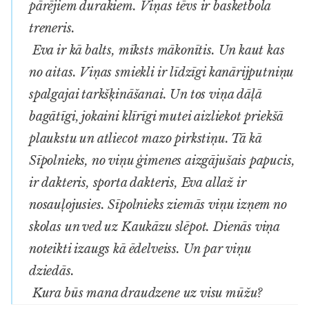
pārējiem durakiem. Viņas tēvs ir basketbola
treneris.
Eva ir kā balts, mīksts mākonītis. Un kaut kas
no aitas. Viņas smiekli ir līdzīgi kanārijputniņu
spalgajai tarkšķināšanai. Un tos viņa dāļā
bagātīgi, jokaini klīrīgi mutei aizliekot priekšā
plaukstu un atliecot mazo pirkstiņu. Tā kā
Sīpolnieks, no viņu ģimenes aizgājušais papucis,
ir dakteris, sporta dakteris, Eva allaž ir
nosauļojusies. Sīpolnieks ziemās viņu izņem no
skolas un ved uz Kaukāzu slēpot. Dienās viņa
noteikti izaugs kā ēdelveiss. Un par viņu
dziedās.
Kura būs mana draudzene uz visu mūžu?