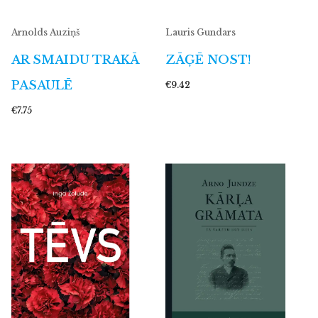
Arnolds Auziņš
Lauris Gundars
AR SMAIDU TRAKĀ
ZĀĢĒ NOST!
PASAULĒ
€9.42
€7.75