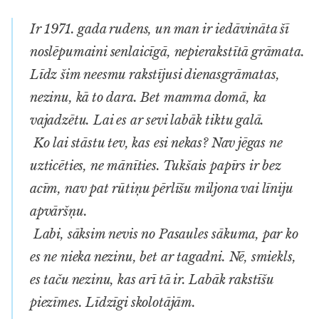
Ir 1971. gada rudens, un man ir iedāvināta šī
noslēpumaini senlaicīgā, nepierakstītā grāmata.
Līdz šim neesmu rakstījusi dienasgrāmatas,
nezinu, kā to dara. Bet mamma domā, ka
vajadzētu. Lai es ar sevi labāk tiktu galā.
Ko lai stāstu tev, kas esi nekas? Nav jēgas ne
uzticēties, ne mānīties. Tukšais papīrs ir bez
acīm, nav pat rūtiņu pērlīšu miljona vai līniju
apvāršņu.
Labi, sāksim nevis no Pasaules sākuma, par ko
es ne nieka nezinu, bet ar tagadni. Nē, smiekls,
es taču nezinu, kas arī tā ir. Labāk rakstīšu
piezīmes. Līdzīgi skolotājām.