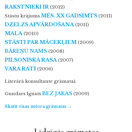
RAKSTNIEKI IR
(2012)
MĒS. XX GADSIMTS
Stāstu krājums
(2011)
DZELZS APVĀRDOŠANA
(2011)
MALA
(2010)
STĀSTI PAR MĀCEKĻIEM
(2009)
BĀREŅU NAMS
(2008)
PILSONISKĀ RASA
(2007)
VARA RATI
(2006)
Literārā konsultante grāmatai:
BEZ JAKAS
Gundars Ignats
(2009)
Skatīt visas autora grāmatas →
Līdzīgās grāmatas