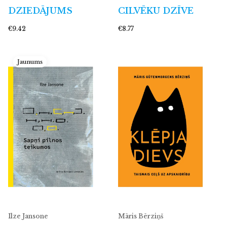
DZIEDĀJUMS
CILVĒKU DZĪVE
€9.42
€8.77
Jaunums
Ilze Jansone
Māris Bērziņš