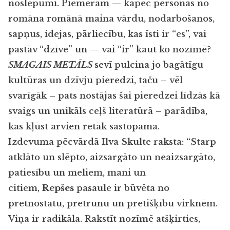
noslēpumi. Piemēram — kāpēc personas no
romāna romānā maina vārdu, nodarbošanos,
sapņus, idejas, pārliecību, kas īsti ir “es”, vai
pastāv “dzīve” un — vai “ir” kaut ko nozīmē?
SMAGAIS METĀLS
sevī pulcina jo bagātīgu
kultūras un dzīvju pieredzi, taču – vēl
svarīgāk – pats nostājas šai pieredzei līdzās kā
svaigs un unikāls ceļš literatūrā – parādība,
kas kļūst arvien retāk sastopama.
Izdevuma pēcvārdā Ilva Skulte raksta: “Starp
atklāto un slēpto, aizsargāto un neaizsargāto,
patiesību un meliem, mani un
citiem,
Repšes
pasaule ir būvēta no
pretnostatu, pretrunu un pretišķību virknēm.
Viņa ir radikāla. Rakstīt nozīmē atšķirties,