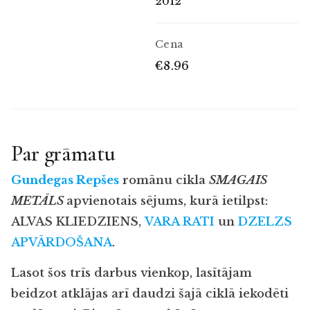
2012
Cena
€8.96
Par grāmatu
Gundegas Repšes
romānu cikla
SMAGAIS
METĀLS
apvienotais sējums, kurā ietilpst:
ALVAS KLIEDZIENS,
VARA RATI
un
DZELZS
APVĀRDOŠANA
.
Lasot šos trīs darbus vienkop, lasītājam
beidzot atklājas arī daudzi šajā ciklā iekodēti