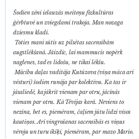
Šodien zēni ielauzās meiteņu fizkultūras
ģērbtuvē un zviegdami trakoja. Man nozaga
dziesmu kladi.
Toties mani sūtīs uz pilsētas sacensībām
augstlēkšanā. Jāizdīc, lai mammucis nopērk
naglenes, tad es lidošu, ne tikai lēkšu.
Mācību daļas vadītāja Kutūzova (viņa māca arī
vēsturi) šodien runāja par kolektīvu. Ka tas ir
jāsaliedē, ka jākrīt vienam par otru, jācīnās
vienam par otru. Kā Tēvijas karā. Neviens to
nezina, bet es, piemēram, čaļiem jūtu līdzi visos
kautiņos. Arī vingrošanas sacensībās es viņus
vēroju un turu īkšķi, piemēram, par mazo Mario.