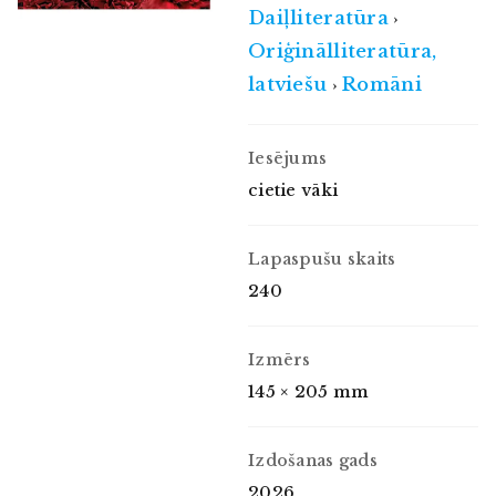
Daiļliteratūra
›
Oriģinālliteratūra,
latviešu
Romāni
›
Iesējums
cietie vāki
Lapaspušu skaits
240
Izmērs
145 × 205 mm
Izdošanas gads
2026