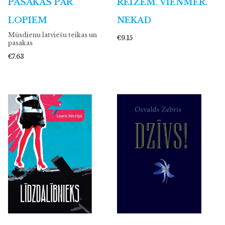
PASAKAS PAR
REIZĒM. VIENMĒR.
LOPIEM
NEKAD
Mūsdienu latviešu teikas un
€9.15
pasakas
€7.63