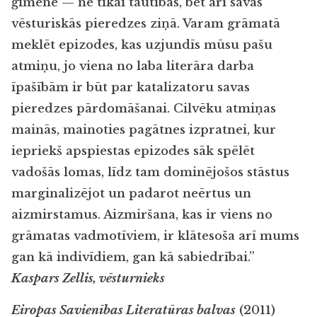
ģimene — ne tikai tautības, bet arī savas
vēsturiskās pieredzes ziņā. Varam grāmatā
meklēt epizodes, kas uzjundīs mūsu pašu
atmiņu, jo viena no laba literāra darba
īpašībām ir būt par katalizatoru savas
pieredzes pārdomāšanai. Cilvēku atmiņas
mainās, mainoties pagātnes izpratnei, kur
iepriekš apspiestas epizodes sāk spēlēt
vadošās lomas, līdz tam dominējošos stāstus
marginalizējot un padarot neērtus un
aizmirstamus. Aizmiršana, kas ir viens no
grāmatas vadmotīviem, ir klātesoša arī mums
gan kā indivīdiem, gan kā sabiedrībai.”
Kaspars Zellis, vēsturnieks
Eiropas Savienības Literatūras balvas
(2011)