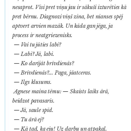
nesaprot. Visi pret viņu jau ir sākuši izturēties kā
pret bērnu. Diagnozi viņš zina, bet nianses spēj
aptvert arvien mazāk. Un kāda gan jēga, ja
process ir neatgriezenisks.
— Vai tu jūties labi?
— Labi? Jā, labi.
— Ko darījāt brīvdienās?
— Brīvdienās?... Paga, jāatceras.
— Ilgs klusums.
Agnese maina tēmu: — Skaists laiks ārā,
beidzot pavasaris.
— Jā, saule spīd.
— Tu ārā ej?
— Kā tad, ka eju! Uz darbu un atpakaļ.