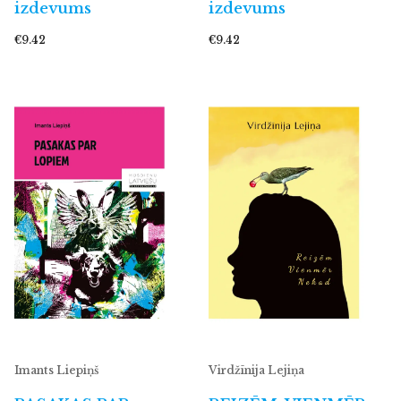
izdevums
izdevums
€9.42
€9.42
Imants Liepiņš
Virdžīnija Lejiņa