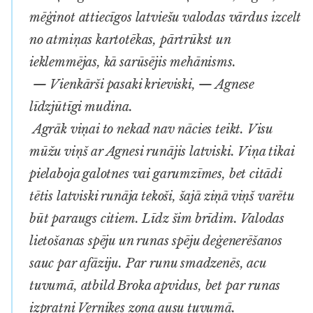
mēģinot attiecīgos latviešu valodas vārdus izcelt
no atmiņas kartotēkas, pārtrūkst un
ieklemmējas, kā sarūsējis mehānisms.
— Vienkārši pasaki krieviski, — Agnese
līdzjūtīgi mudina.
Agrāk viņai to nekad nav nācies teikt. Visu
mūžu viņš ar Agnesi runājis latviski. Viņa tikai
pielaboja galotnes vai garumzīmes, bet citādi
tētis latviski runāja tekoši, šajā ziņā viņš varētu
būt paraugs citiem. Līdz šim brīdim. Valodas
lietošanas spēju un runas spēju deģenerēšanos
sauc par afāziju. Par runu smadzenēs, acu
tuvumā, atbild Broka apvidus, bet par runas
izpratni Vernikes zona ausu tuvumā.