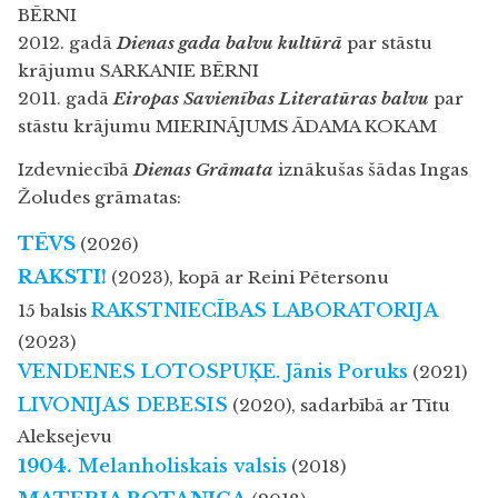
BĒRNI
2012. gadā
Dienas gada balvu kultūrā
par stāstu
krājumu SARKANIE BĒRNI
2011. gadā
Eiropas Savienības Literatūras balvu
par
stāstu krājumu MIERINĀJUMS ĀDAMA KOKAM
Izdevniecībā
Dienas Grāmata
iznākušas šādas Ingas
Žoludes grāmatas:
TĒVS
(2026)
RAKSTI!
(2023), kopā ar Reini Pētersonu
RAKSTNIECĪBAS LABORATORIJA
15 balsis
(2023)
VENDENES LOTOSPUĶE.
Jānis Poruks
(2021)
LIVONIJAS DEBESIS
(2020), sadarbībā ar Tītu
Aleksejevu
1904.
Melanholiskais valsis
(2018)