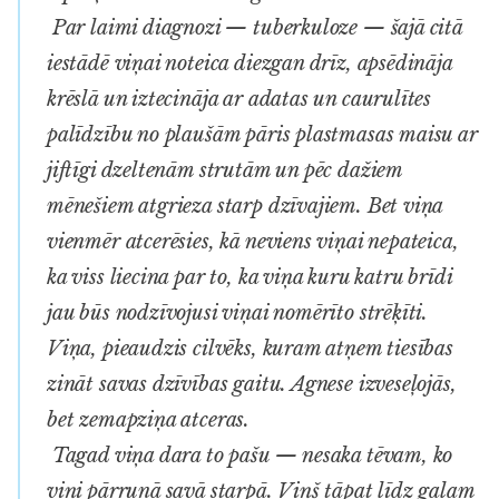
Par laimi diagnozi — tuberkuloze — šajā citā
iestādē viņai noteica diezgan drīz, apsēdināja
krēslā un iztecināja ar adatas un caurulītes
palīdzību no plaušām pāris plastmasas maisu ar
jiftīgi dzeltenām strutām un pēc dažiem
mēnešiem atgrieza starp dzīvajiem. Bet viņa
vienmēr atcerēsies, kā neviens viņai nepateica,
ka viss liecina par to, ka viņa kuru katru brīdi
jau būs nodzīvojusi viņai nomērīto strēķīti.
Viņa, pieaudzis cilvēks, kuram atņem tiesības
zināt savas dzīvības gaitu. Agnese izveseļojās,
bet zemapziņa atceras.
Tagad viņa dara to pašu — nesaka tēvam, ko
viņi pārrunā savā starpā. Viņš tāpat līdz galam