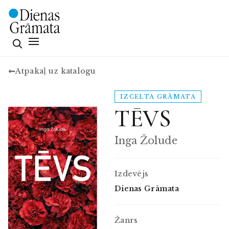
Atpakaļ uz katalogu
IZCELTA GRĀMATA
TĒVS
Inga Žolude
Izdevējs
Dienas Grāmata
Žanrs