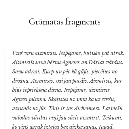
Grāmatas fragments
Viņš visu aizmirsīs. Iespējams, būtisko pat ātrāk.
Aizmirsīs savu bērnu Agneses un Dārtas vārdus.
Savu adresi. Kurp un pēc kā gājis, piecēlies no
dīvāna. Aizmirsīs, vai jau paēdis. Aizmirsīs, kur
bijis iepriekšējā dienā. Iespējams, aizmirsīs
Agnesi pilnībā. Skatīsies uz viņu kā uz svešu,
uzrunās uz jūs. Tāds ir tas Alcheimers. Latviešu
valodas vārdus viņš jau sācis aizmirst. Teikumi,
ko viņš agrāk izteica bez aizķeršanās, tagad,