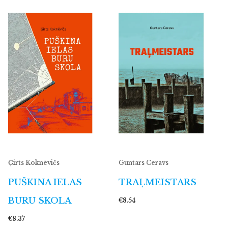
Ģirts Koknēvičs
Guntars Ceravs
PUŠKINA IELAS
TRAĻMEISTARS
BURU SKOLA
€8.54
€8.37