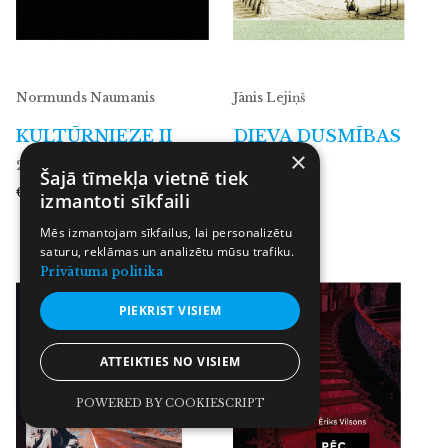
Normunds Naumanis
Jānis Lejiņš
KULTŪRNIEZE II
DIEVA DUSMĪBAS
×
2008—2014
BĒRNI
Šajā tīmekļa vietnē tiek
€8.39
izmantoti sīkfaili
€8.58
Mēs izmantojam sīkfailus, lai personalizētu
saturu, reklāmas un analizētu mūsu trafiku.
Privātuma politika
PIEKRIST VISIEM
ATTEIKTIES NO VISIEM
POWERED BY COOKIESCRIPT