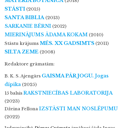
MATERIA BOTANICA
(2018)
STĀSTI
(2015)
SANTA BIBLIA
(2013)
SARKANIE BĒRNI
(2012)
MIERINĀJUMS ĀDAMA KOKAM
(2010)
MĒS. XX GADSIMTS
Stāstu krājums
(2011)
SILTA ZEME
(2008)
Redaktore grāmatām:
GAISMA PĀR JOGU.
Jogas
B. K. S. Ajengārs
dīpika
(2025)
RAKSTNIECĪBAS LABORATORIJA
15 balsis
(2023)
IZSTĀSTI MAN NOSLĒPUMU
Džeina Fellona
(2022)
Izdevniecībā
Dienas Grāmata
iznākusi šāda Ingas