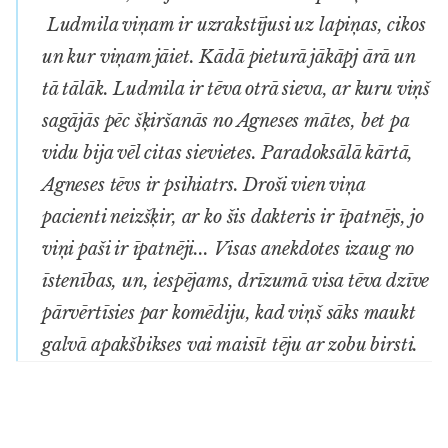
Ludmila viņam ir uzrakstījusi uz lapiņas, cikos
un kur viņam jāiet. Kādā pieturā jākāpj ārā un
tā tālāk. Ludmila ir tēva otrā sieva, ar kuru viņš
sagājās pēc šķiršanās no Agneses mātes, bet pa
vidu bija vēl citas sievietes. Paradoksālā kārtā,
Agneses tēvs ir psihiatrs. Droši vien viņa
pacienti neizšķir, ar ko šis dakteris ir īpatnējs, jo
viņi paši ir īpatnēji... Visas anekdotes izaug no
īstenības, un, iespējams, drīzumā visa tēva dzīve
pārvērtīsies par komēdiju, kad viņš sāks maukt
galvā apakšbikses vai maisīt tēju ar zobu birsti.