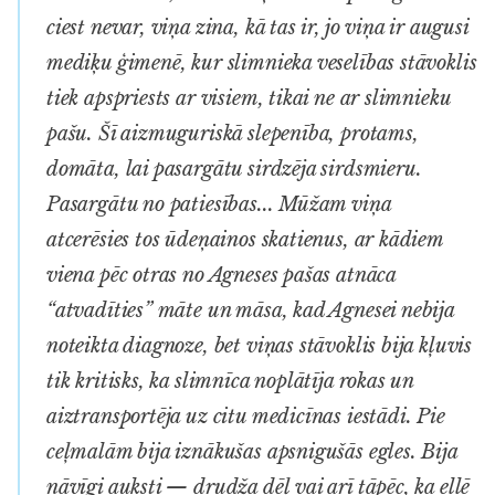
ciest nevar, viņa zina, kā tas ir, jo viņa ir augusi
mediķu ģimenē, kur slimnieka veselības stāvoklis
tiek apspriests ar visiem, tikai ne ar slimnieku
pašu. Šī aizmuguriskā slepenība, protams,
domāta, lai pasargātu sirdzēja sirdsmieru.
Pasargātu no patiesības... Mūžam viņa
atcerēsies tos ūdeņainos skatienus, ar kādiem
viena pēc otras no Agneses pašas atnāca
“atvadīties” māte un māsa, kad Agnesei nebija
noteikta diagnoze, bet viņas stāvoklis bija kļuvis
tik kritisks, ka slimnīca noplātīja rokas un
aiztransportēja uz citu medicīnas iestādi. Pie
ceļmalām bija iznākušas apsnigušās egles. Bija
nāvīgi auksti — drudža dēļ vai arī tāpēc, ka ellē