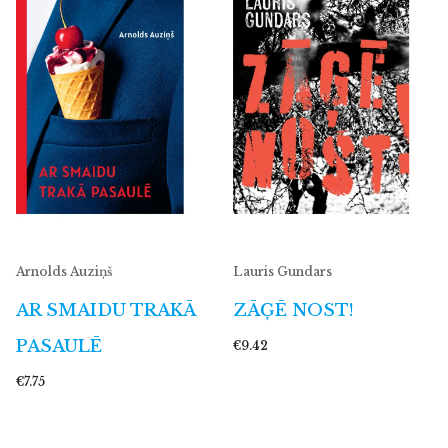
Arnolds Auziņš
Lauris Gundars
AR SMAIDU TRAKĀ
ZĀĢĒ NOST!
PASAULĒ
€9.42
€7.75