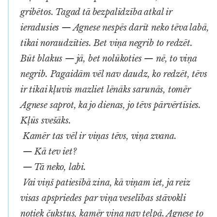
gribētos. Tagad tā bezpalīdzība atkal ir
ieradusies — Agnese nespēs darīt neko tēva labā,
tikai noraudzīties. Bet viņa negrib to redzēt.
Būt blakus — jā, bet nolūkoties — nē, to viņa
negrib. Pagaidām vēl nav daudz, ko redzēt, tēvs
ir tikai kļuvis mazliet lēnāks sarunās, tomēr
Agnese saprot, ka jo dienas, jo tēvs pārvērtīsies.
Kļūs svešāks.
Kamēr tas vēl ir viņas tēvs, viņa zvana.
— Kā tev iet?
— Tā neko, labi.
Vai viņš patiesībā zina, kā viņam iet, ja reiz
visas apspriedes par viņa veselības stāvokli
notiek čukstus, kamēr viņa nav telpā. Agnese to