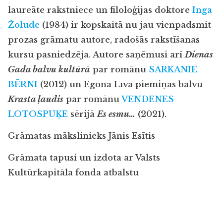
laureāte rakstniece un filoloģijas doktore
Inga
Žolude
(1984) ir kopskaitā nu jau vienpadsmit
prozas grāmatu autore, radošās rakstīšanas
kursu pasniedzēja. Autore saņēmusi arī
Dienas
Gada balvu kultūrā
par romānu
SARKANIE
BĒRNI
(2012) un Egona Līva piemiņas balvu
Krasta ļaudis
par romānu
VENDENES
LOTOSPUĶE
sērijā
Es esmu…
(2021).
Grāmatas mākslinieks Jānis Esītis
Grāmata tapusi un izdota ar Valsts
Kultūrkapitāla fonda atbalstu