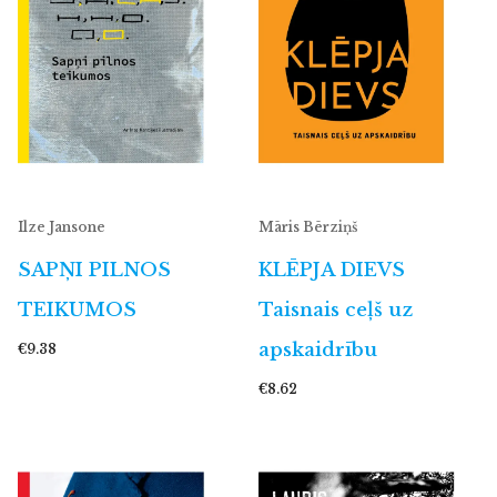
Ilze Jansone
Māris Bērziņš
SAPŅI PILNOS
KLĒPJA DIEVS
TEIKUMOS
Taisnais ceļš uz
apskaidrību
€9.38
€8.62