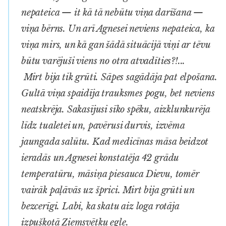
nepateica — it kā tā nebūtu viņa darīšana —
viņa bērns. Un arī Agnesei neviens nepateica, ka
viņa mirs, un kā gan šādā situācijā viņi ar tēvu
būtu varējuši viens no otra atvadīties?!...
Mirt bija tik grūti. Sāpes sagādāja pat elpošana.
Gultā viņa spaidīja trauksmes pogu, bet neviens
neatskrēja. Sakasījusi sīko spēku, aizklunkurēja
līdz tualetei un, pavērusi durvis, izvēma
jaungada salūtu. Kad medicīnas māsa beidzot
ieradās un Agnesei konstatēja 42 grādu
temperatūru, māsiņa piesauca Dievu, tomēr
vairāk paļāvās uz šprici. Mirt bija grūti un
bezcerīgi. Labi, ka skatu aiz loga rotāja
izpušķotā Ziemsvētku egle.