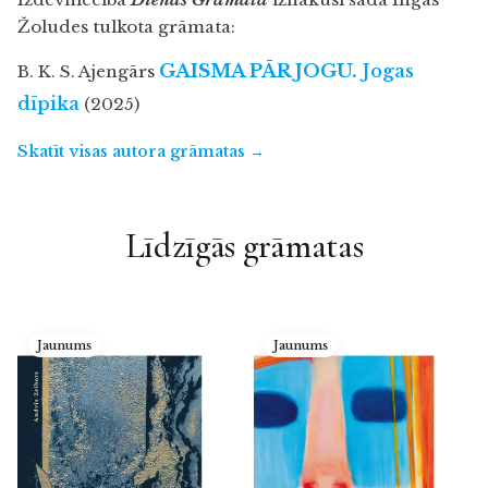
Žoludes tulkota grāmata:
GAISMA PĀR JOGU.
Jogas
B. K. S. Ajengārs
dīpika
(2025)
Skatīt visas autora grāmatas →
Līdzīgās grāmatas
Jaunums
Jaunums