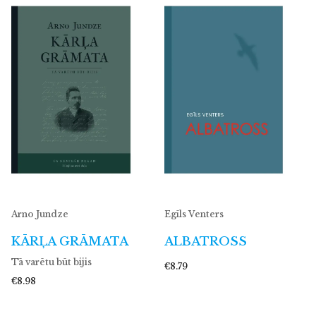
Arno Jundze
Egīls Venters
KĀRĻA GRĀMATA
ALBATROSS
Tā varētu būt bijis
€8.79
€8.98