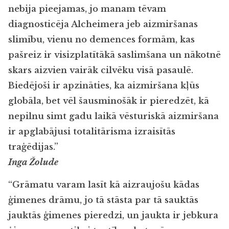
nebija pieejamas, jo manam tēvam
diagnosticēja Alcheimera jeb aizmiršanas
slimību, vienu no demences formām, kas
pašreiz ir visizplatītākā saslimšana un nākotnē
skars aizvien vairāk cilvēku visā pasaulē.
Biedējoši ir apzināties, ka aizmiršana kļūs
globāla, bet vēl šausminošāk ir pieredzēt, kā
nepilnu simt gadu laikā vēsturiskā aizmiršana
ir apglabājusi totalitārisma izraisītās
traģēdijas.”
Inga Žolude
“Grāmatu varam lasīt kā aizraujošu kādas
ģimenes drāmu, jo tā stāsta par tā sauktās
jauktās ģimenes pieredzi, un jaukta ir jebkura