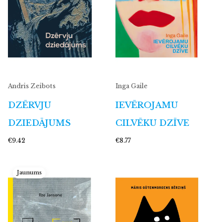
Andris Zeibots
Inga Gaile
DZĒRVJU
IEVĒROJAMU
DZIEDĀJUMS
CILVĒKU DZĪVE
€9.42
€8.77
Jaunums