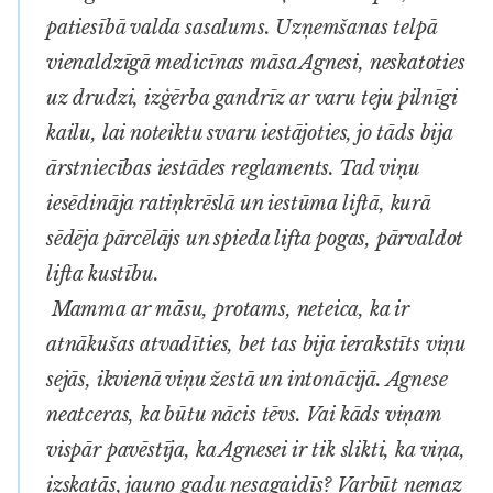
patiesībā valda sasalums. Uzņemšanas telpā
vienaldzīgā medicīnas māsa Agnesi, neskatoties
uz drudzi, izģērba gandrīz ar varu teju pilnīgi
kailu, lai noteiktu svaru iestājoties, jo tāds bija
ārstniecības iestādes reglaments. Tad viņu
iesēdināja ratiņkrēslā un iestūma liftā, kurā
sēdēja pārcēlājs un spieda lifta pogas, pārvaldot
lifta kustību.
Mamma ar māsu, protams, neteica, ka ir
atnākušas atvadīties, bet tas bija ierakstīts viņu
sejās, ikvienā viņu žestā un intonācijā. Agnese
neatceras, ka būtu nācis tēvs. Vai kāds viņam
vispār pavēstīja, ka Agnesei ir tik slikti, ka viņa,
izskatās, jauno gadu nesagaidīs? Varbūt nemaz