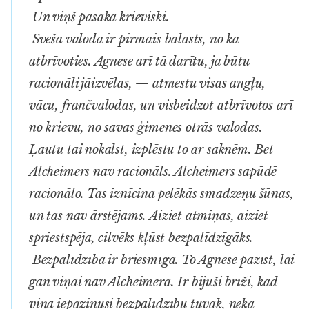
Un viņš pasaka krieviski.
Sveša valoda ir pirmais balasts, no kā
atbrīvoties. Agnese arī tā darītu, ja būtu
racionāli jāizvēlas, — atmestu visas angļu,
vācu, frančvalodas, un visbeidzot atbrīvotos arī
no krievu, no savas ģimenes otrās valodas.
Ļautu tai nokalst, izplēstu to ar saknēm. Bet
Alcheimers nav racionāls. Alcheimers sapūdē
racionālo. Tas iznīcina pelēkās smadzeņu šūnas,
un tas nav ārstējams. Aiziet atmiņas, aiziet
spriestspēja, cilvēks kļūst bezpalīdzīgāks.
Bezpalīdzība ir briesmīga. To Agnese pazīst, lai
gan viņai nav Alcheimera. Ir bijuši brīži, kad
viņa iepazinusi bezpalīdzību tuvāk, nekā