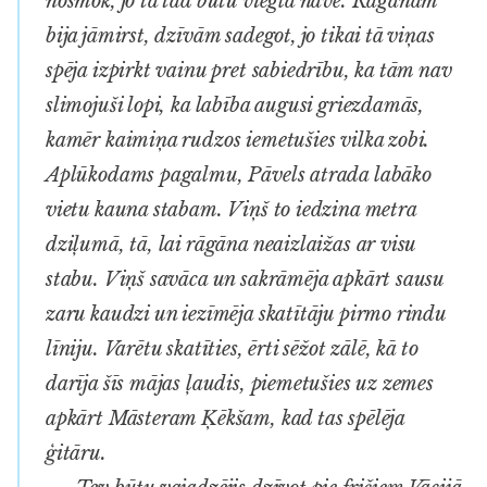
nosmok, jo tā tad būtu viegla nāve. Rāgānām
bija jāmirst, dzīvām sadegot, jo tikai tā viņas
spēja izpirkt vainu pret sabiedrību, ka tām nav
slimojuši lopi, ka labība augusi griezdamās,
kamēr kaimiņa rudzos iemetušies vilka zobi.
Aplūkodams pagalmu, Pāvels atrada labāko
vietu kauna stabam. Viņš to iedzina metra
dziļumā, tā, lai rāgāna neaizlaižas ar visu
stabu. Viņš savāca un sakrāmēja apkārt sausu
zaru kaudzi un iezīmēja skatītāju pirmo rindu
līniju. Varētu skatīties, ērti sēžot zālē, kā to
darīja šīs mājas ļaudis, piemetušies uz zemes
apkārt Māsteram Ķēkšam, kad tas spēlēja
ģitāru.