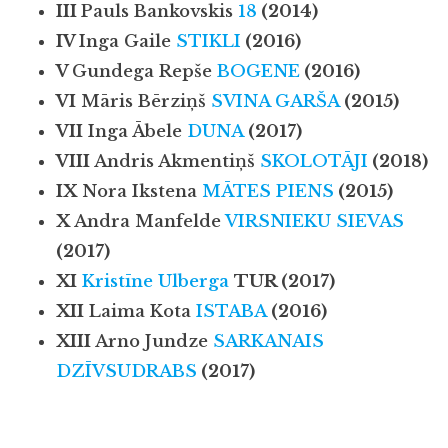
III
Pauls Bankovskis
18
(2014)
IV
Inga Gaile
STIKLI
(2016)
V
Gundega Repše
BOGENE
(2016)
VI
Māris Bērziņš
SVINA GARŠA
(2015)
VII
Inga Ābele
DUNA
(2017)
VIII
Andris Akmentiņš
SKOLOTĀJI
(2018)
IX
Nora Ikstena
MĀTES PIENS
(2015)
X
Andra Manfelde
VIRSNIEKU SIEVAS
(
2017)
XI
Kristīne Ulberga
TUR (2017)
XII
Laima Kota
ISTABA
(2016)
XIII
Arno Jundze
SARKANAIS
DZĪVSUDRABS
(2017)