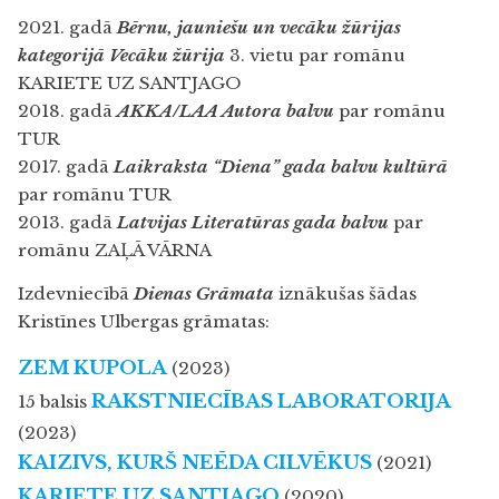
2021. gadā
Bērnu, jauniešu un vecāku žūrijas
kategorijā Vecāku žūrija
3. vietu par romānu
KARIETE UZ SANTJAGO
2018. gadā
AKKA/LAA Autora balvu
par romānu
TUR
2017. gadā
Laikraksta “Diena” gada balvu kultūrā
par romānu TUR
2013. gadā
Latvijas Literatūras gada balvu
par
romānu ZAĻĀ VĀRNA
Izdevniecībā
Dienas Grāmata
iznākušas šādas
Kristīnes Ulbergas grāmatas:
ZEM KUPOLA
(2023)
RAKSTNIECĪBAS LABORATORIJA
15 balsis
(2023)
KAIZIVS, KURŠ NEĒDA CILVĒKUS
(2021)
KARIETE UZ SANTJAGO
(2020)