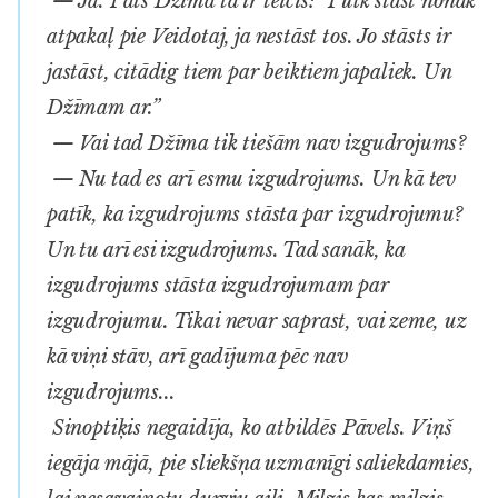
— Jā. Pats Džīma tā ir teicis: “Pulk stāst nonak
atpakaļ pie Veidotaj, ja nestāst tos. Jo stāsts ir
jastāst, citādig tiem par beiktiem japaliek. Un
Džīmam ar.”
— Vai tad Džīma tik tiešām nav izgudrojums?
— Nu tad es arī esmu izgudrojums. Un kā tev
patīk, ka izgudrojums stāsta par izgudrojumu?
Un tu arī esi izgudrojums. Tad sanāk, ka
izgudrojums stāsta izgudrojumam par
izgudrojumu. Tikai nevar saprast, vai zeme, uz
kā viņi stāv, arī gadījuma pēc nav
izgudrojums...
Sinoptiķis negaidīja, ko atbildēs Pāvels. Viņš
iegāja mājā, pie sliekšņa uzmanīgi saliekdamies,