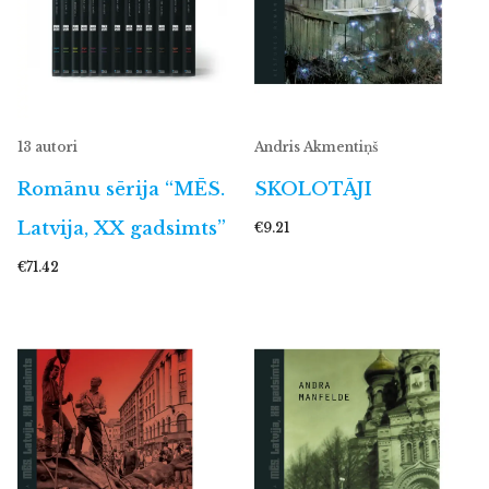
13 autori
Andris Akmentiņš
Romānu sērija “MĒS.
SKOLOTĀJI
Latvija, XX gadsimts”
€9.21
€71.42