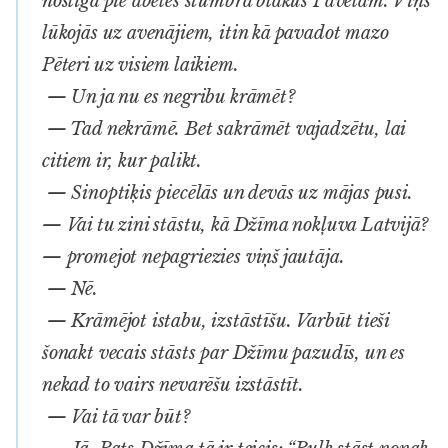
noslīga pie ābeles stumbra blakus Pāvelam. Viņš
lūkojās uz avenājiem, itin kā pavadot mazo
Pēteri uz visiem laikiem.
— Un ja nu es negribu krāmēt?
— Tad nekrāmē. Bet sakrāmēt vajadzētu, lai
citiem ir, kur palikt.
— Sinoptiķis piecēlās un devās uz mājas pusi.
— Vai tu zini stāstu, kā Džīma nokļuva Latvijā?
— promejot nepagriezies viņš jautāja.
— Nē.
— Krāmējot istabu, izstāstīšu. Varbūt tieši
šonakt vecais stāsts par Džīmu pazudīs, un es
nekad to vairs nevarēšu izstāstīt.
— Vai tā var būt?