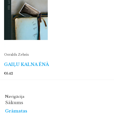
Osvalds Zebris
GAIĻU KALNA ĒNĀ
€6.42
Navigācija
Sākums
Grāmatas