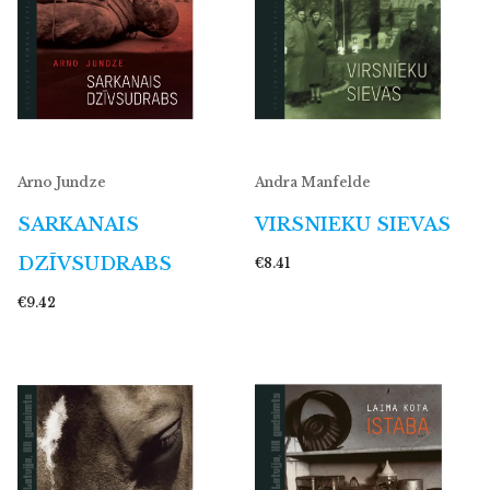
Arno Jundze
Andra Manfelde
SARKANAIS
VIRSNIEKU SIEVAS
DZĪVSUDRABS
€8.41
€9.42