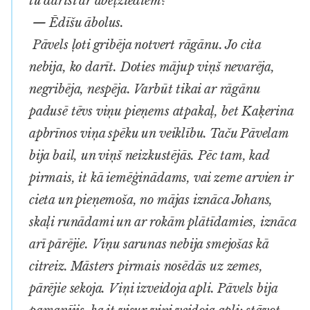
tu darīsi ar ābeļziediem?
— Ēdīšu ābolus.
Pāvels ļoti gribēja notvert rāgānu. Jo cita
nebija, ko darīt. Doties mājup viņš nevarēja,
negribēja, nespēja. Varbūt tikai ar rāgānu
padusē tēvs viņu pieņems atpakaļ, bet Kaķerina
apbrīnos viņa spēku un veiklību. Taču Pāvelam
bija bail, un viņš neizkustējās. Pēc tam, kad
pirmais, it kā iemēģinādams, vai zeme arvien ir
cieta un pieņemoša, no mājas iznāca Johans,
skaļi runādami un ar rokām plātīdamies, iznāca
arī pārējie. Viņu sarunas nebija smejošas kā
citreiz. Māsters pirmais nosēdās uz zemes,
pārējie sekoja. Viņi izveidoja apli. Pāvels bija