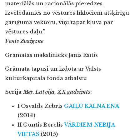
materiālās un racionālās pieredzes.
Izvēlēdamies no vēstures līkločiem atšķirīgu
garīguma vektoru, viņi tāpat kļuva par
vēstures daļu.”
Vents Zvaigzne
Grāmatas mākslinieks Jānis Esītis
Grāmata tapusi un izdota ar Valsts
kultūrkapitāla fonda atbalstu
Sērija
Mēs. Latvija, XX gadsimts
:
I
Osvalds Zebris
GAIĻU KALNA ĒNĀ
(2014)
II
Guntis Berelis
VĀRDIEM NEBIJA
VIETAS
(2015)