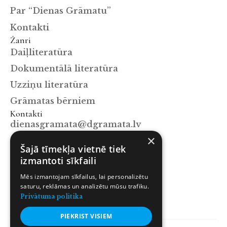
Par “Dienas Grāmatu”
Kontakti
Žanri
Daiļliteratūra
Dokumentālā literatūra
Uzziņu literatūra
Grāmatas bērniem
Kontakti
dienasgramata@dgramata.lv
×
+371 67063129
Šajā tīmekļa vietnē tiek
Mūkusalas iela 15a, Rīga, LV-1004
izmantoti sīkfaili
Sekot mums
Mēs izmantojam sīkfailus, lai personalizētu
Facebook
saturu, reklāmas un analizētu mūsu trafiku.
Instagram
Privātuma politika
X.com
PIEKRIST VISIEM