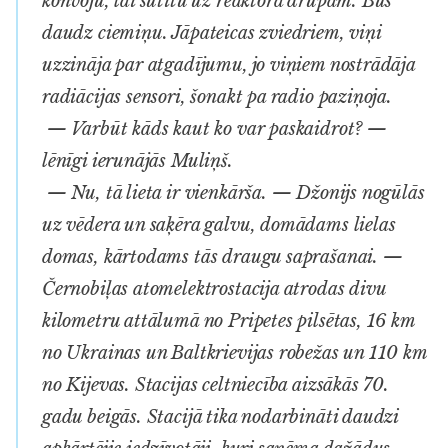
konvoju, lai sūtītu uz reaktora drupām. Būs
daudz ciemiņu. Jāpateicas zviedriem, viņi
uzzināja par atgadījumu, jo viņiem nostrādāja
radiācijas sensori, šonakt pa radio paziņoja.
— Varbūt kāds kaut ko var paskaidrot? —
lēnīgi ierunājās Muliņš.
— Nu, tā lieta ir vienkārša. — Džonijs nogūlās
uz vēdera un saķēra galvu, domādams lielas
domas, kārtodams tās draugu saprašanai. —
Černobiļas atomelektrostacija atrodas divu
kilometru attālumā no Pripetes pilsētas, 16 km
no Ukrainas un Baltkrievijas robežas un 110 km
no Kijevas. Stacijas celtniecība aizsākās 70.
gadu beigās. Stacijā tika nodarbināti daudzi