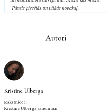
lai nesavainotu durvju aili. Milzis kas milzis.
Pāvels piecēlās un vilkās nopakaļ.
Autori
Kristīne Ulberga
Rakstniece.
Kristīne Ulberga saņēmusi: