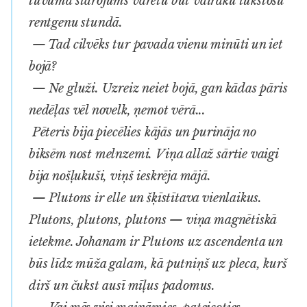
tuvumā starojums varētu būt vairāku tūkstošu
rentgenu stundā.
— Tad cilvēks tur pavada vienu minūti un iet
bojā?
— Ne gluži. Uzreiz neiet bojā, gan kādas pāris
nedēļas vēl novelk, ņemot vērā...
Pēteris bija piecēlies kājās un purināja no
biksēm nost melnzemi. Viņa allaž sārtie vaigi
bija nošļukuši, viņš ieskrēja mājā.
— Plutons ir elle un šķīstītava vienlaikus.
Plutons, plutons, plutons — viņa magnētiskā
ietekme. Johanam ir Plutons uz ascendenta un
būs līdz mūža galam, kā putniņš uz pleca, kurš
dirš un čukst ausī mīļus padomus.