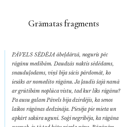
Grāmatas fragments
PĀVELS SĒDĒJA ābeļdārzā, noguris pēc
rāgānu medībām. Daudzās naktis sēdēdams,
snauduļodams, viņš bija sācis pārdomāt, ko
iesāks ar nomedīto rāgānu. Ja ļaudis šajā namā
ar grūtībām noplūca vistu, tad kur liks rāgānu?
Pa ausu galam Pāvels bija dzirdējis, ka senos
laikos rāgānas dedzināja. Piesēja pie mieta un
apkārt sakūra uguni. Soģi negribēja, ka rāgāna