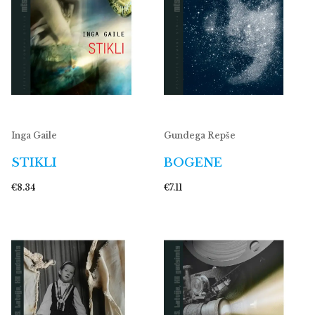
Inga Gaile
Gundega Repše
STIKLI
BOGENE
€8.34
€7.11