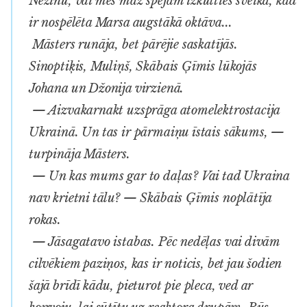
Nezinu, vai mēs maz spējam izkulties sveikā, kad
ir nospēlēta Marsa augstākā oktāva...
Māsters runāja, bet pārējie saskatījās.
Sinoptiķis, Muliņš, Skābais Ģīmis lūkojās
Johana un Džonija virzienā.
— Aizvakarnakt uzsprāga atomelektrostacija
Ukrainā. Un tas ir pārmaiņu īstais sākums, —
turpināja Māsters.
— Un kas mums gar to daļas? Vai tad Ukraina
nav krietni tālu? — Skābais Ģīmis noplātīja
rokas.
— Jāsagatavo istabas. Pēc nedēļas vai divām
cilvēkiem paziņos, kas ir noticis, bet jau šodien
šajā brīdī kādu, pieturot pie pleca, ved ar