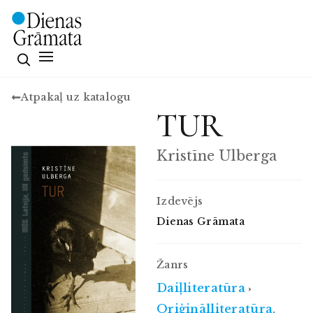
Atpakaļ uz katalogu
TUR
Kristīne Ulberga
Izdevējs
Dienas Grāmata
Žanrs
Daiļliteratūra
›
Oriģinālliteratūra,