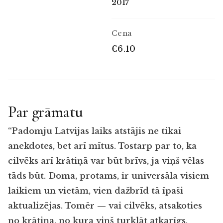
2017
Cena
€6.10
Par grāmatu
“Padomju Latvijas laiks atstājis ne tikai
anekdotes, bet arī mītus. Tostarp par to, ka
cilvēks arī krātiņā var būt brīvs, ja viņš vēlas
tāds būt. Doma, protams, ir universāla visiem
laikiem un vietām, vien dažbrīd tā īpaši
aktualizējas. Tomēr — vai cilvēks, atsakoties
no krātiņa, no kura viņš turklāt atkarīgs,