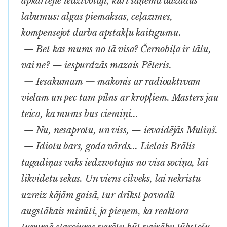
apkārtējie iedzīvotāji, kuri saņēma dažādus
labumus: algas piemaksas, ceļazīmes,
kompensējot darba apstākļu kaitīgumu.
— Bet kas mums no tā visa? Černobiļa ir tālu,
vai ne? — iespurdzās mazais Pēteris.
— Iesākumam — mākonis ar radioaktīvām
vielām un pēc tam pilns ar kropļiem. Māsters jau
teica, ka mums būs ciemiņi...
— Nu, nesaprotu, un viss, — ievaidējās Muliņš.
— Idiotu bars, goda vārds... Lielais Brālis
tagadiņās vāks iedzīvotājus no visa sociņa, lai
likvidētu sekas. Un viens cilvēks, lai nekristu
uzreiz kājām gaisā, tur drīkst pavadīt
augstākais minūti, ja pieņem, ka reaktora