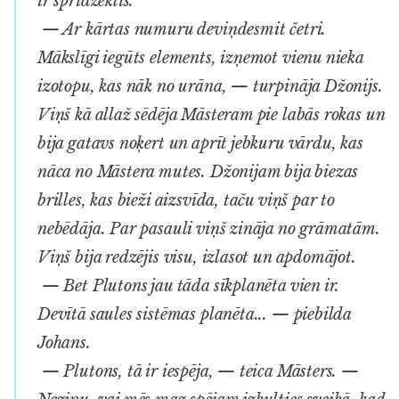
ir spridzeklis.
— Ar kārtas numuru deviņdesmit četri.
Mākslīgi iegūts elements, izņemot vienu nieka
izotopu, kas nāk no urāna, — turpināja Džonijs.
Viņš kā allaž sēdēja Māsteram pie labās rokas un
bija gatavs noķert un aprīt jebkuru vārdu, kas
nāca no Māstera mutes. Džonijam bija biezas
brilles, kas bieži aizsvīda, taču viņš par to
nebēdāja. Par pasauli viņš zināja no grāmatām.
Viņš bija redzējis visu, izlasot un apdomājot.
— Bet Plutons jau tāda sīkplanēta vien ir.
Devītā saules sistēmas planēta... — piebilda
Johans.
— Plutons, tā ir iespēja, — teica Māsters. —