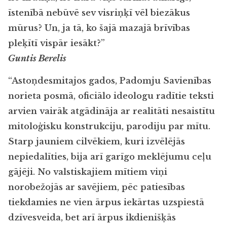
īstenībā nebūvē sev visriņķī vēl biezākus
mūrus? Un, ja tā, ko šajā mazajā brīvības
pleķītī vispār iesākt?”
Guntis Berelis
“Astoņdesmitajos gados, Padomju Savienības
norieta posmā, oficiālo ideologu radītie teksti
arvien vairāk atgādināja ar realitāti nesaistītu
mitoloģisku konstrukciju, parodiju par mītu.
Starp jauniem cilvēkiem, kuri izvēlējās
nepiedalīties, bija arī garīgo meklējumu ceļu
gājēji. No valstiskajiem mītiem viņi
norobežojās ar savējiem, pēc patiesības
tiekdamies ne vien ārpus iekārtas uzspiestā
dzīvesveida, bet arī ārpus ikdienišķās