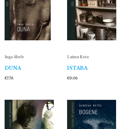
Inga Ābele
Laima Kota
DUNA
ISTABA
€7.76
€9.06