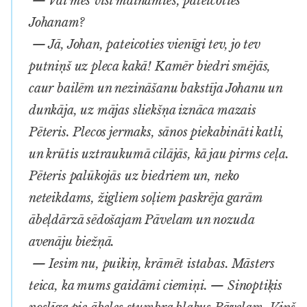
— Vai mēs visi maināmies, pateicoties
Johanam?
— Jā, Johan, pateicoties vienīgi tev, jo tev
putniņš uz pleca kakā! Kamēr biedri smējās,
caur bailēm un nezināšanu bakstīja Johanu un
dunkāja, uz mājas sliekšņa iznāca mazais
Pēteris. Plecos jermaks, sānos piekabināti katli,
un krūtis uztraukumā cilājās, kā jau pirms ceļa.
Pēteris palūkojās uz biedriem un, neko
neteikdams, žigliem soļiem paskrēja garām
ābeļdārzā sēdošajam Pāvelam un nozuda
avenāju biežņā.
— Iesim nu, puikiņ, krāmēt istabas. Māsters
teica, ka mums gaidāmi ciemiņi. — Sinoptiķis