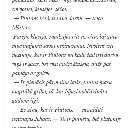
pamanījis, ka it visur viņi veidoja apli: stāvot,
smejoties, klusējot, sēžot.
— Plutons ir sācis savu darbu, — teica
Māsters.
Pārējie klusēja, raudzījās cits uz citu, lai gūtu
mierinājumu savai nezināšanai. Neviens īsti
nezināja, kas ir Plutons un kādu tad īsti darbu
viņš ir sācis, bet visi gudri klusēja, dažs pat
pamāja ar galvu.
— Ir pienācis pārmaiņu laiks, tautas masu
augstākā griba, tā, kas bijusi nobēdzināta
gadiem ilgi.
— Es zinu, kas ir Plutons, — negaidīti
ierunājās Johans. — Tā ir planēta, bet plutonijs