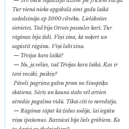
— Tev būtu vajadzējis dzīvot pie fričiem Vācijā.
Tur vienā nieka apgabalā simt gadu laikā
sadedzināja ap 3000 cilvēku. Lielākoties
sievietes. Tad bija Otrais pasaules karš. Tur
rāgānas bija žīdi. Viņi zina, kā noķert un
sagūstīt rāgānu. Viņi labi zina.
— Tēvijas kara laikā?
— Nu, ja vēlies, tad Tēvijas kara laikā. Kas ir
tavi vecāki, puikiņ?
Pāvels pagrieza galvu prom no Sinoptiķa
skatiena. Sārts un kauna stabs vēl arvien
atradās pagalma vidū. Tikai citi to neredzēja.
— Rāgānas tāpat kā žīdus sodīja, lai iegūtu
viņu īpašumus. Baznīcai bija liels grābiens. Ko