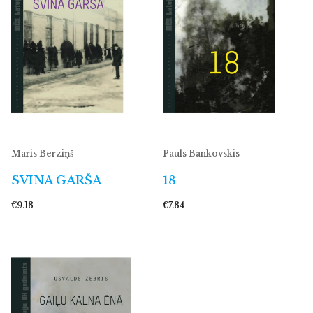
Māris Bērziņš
Pauls Bankovskis
SVINA GARŠA
18
€9.18
€7.84