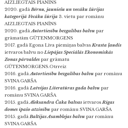
AIZLIEGTAIS PIANĪNS
2020. gadā
Bērnu, jauniešu un vecāku žūrijas
kategorijā Vecāku žūrija
3. vietu par romānu
AIZLIEGTAIS PIANĪNS
2020. gadā
Autortiesību bezgalības balvu
par
grāmatām GŪTENMORGENS
2017. gadā Egona Līva piemiņas balvas
Krasta ļaudis
ietvaros balvu no
Liepājas Speciālās Ekonomiskās
Zonas pārvaldes
par grāmatu
GŪTENMORGENS.Otrreiz
2016. gadā
Autortiesību bezgalības balvu
par romānu
SVINA GARŠA
2016. gadā
Latvijas Literatūras gada balvu
par
romānu SVINA GARŠA
2015. gadā
Aleksandra Čaka balvas
ietvaros
Rīgas
domes īpašo atzinību
par romānu SVINA GARŠA
2015. gadā
Baltijas Asamblejas balvu
par romānu
SVINA GARŠA