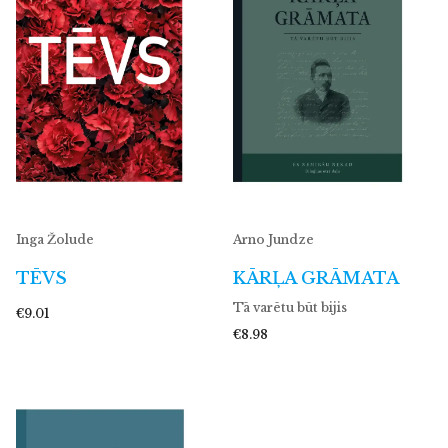
Inga Žolude
Arno Jundze
TĒVS
KĀRĻA GRĀMATA
Tā varētu būt bijis
€9.01
€8.98