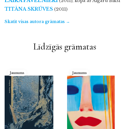
LAIKA PAVĒLNIEKI
(2011), kopā ar Aigaru Bikši
TITĀNA SKRŪVES
(2011)
Skatīt visas autora grāmatas →
Līdzīgās grāmatas
Jaunums
Jaunums