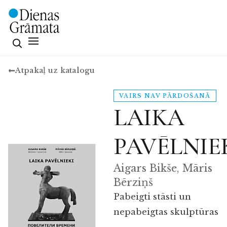
Atpakaļ uz katalogu
VAIRS NAV PĀRDOŠANĀ
LAIKA
PAVĒLNIE
Aigars Bikše, Māris
Bērziņš
Pabeigti stāsti un
nepabeigtas skulptūras