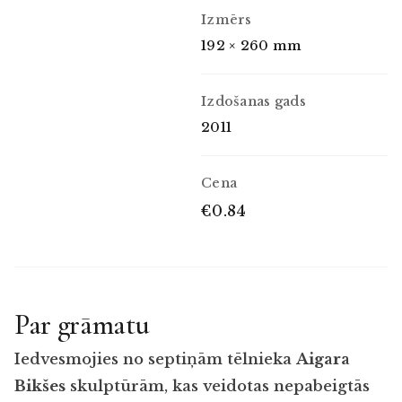
Izmērs
192 × 260 mm
Izdošanas gads
2011
Cena
€0.84
Par grāmatu
Iedvesmojies no septiņām tēlnieka
Aigara
Bikšes
skulptūrām, kas veidotas nepabeigtās