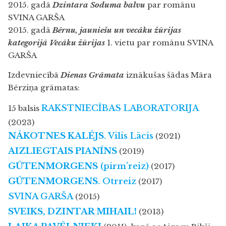
2015. gadā
Dzintara Soduma balvu
par romānu
SVINA GARŠA
2015. gadā
Bērnu, jauniešu un vecāku žūrijas
kategorijā Vecāku žūrijas
1. vietu
par romānu SVINA
GARŠA
Izdevniecībā
Dienas Grāmata
iznākušas šādas Māra
Bērziņa grāmatas:
RAKSTNIECĪBAS LABORATORIJA
15 balsis
(2023)
NĀKOTNES KALĒJS
. Vilis Lācis
(2021)
AIZLIEGTAIS PIANĪNS
(2019)
GŪTENMORGENS
(pirm’reiz)
(2017)
GŪTENMORGENS
. Otrreiz
(2017)
SVINA GARŠA
(2015)
SVEIKS, DZINTAR MIHAIL!
(2013)