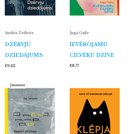
Andris Zeibots
Inga Gaile
DZĒRVJU
IEVĒROJAMU
DZIEDĀJUMS
CILVĒKU DZĪVE
€9.42
€8.77
Jaunums