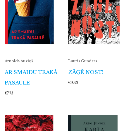
Arnolds Auziņš
Lauris Gundars
AR SMAIDU TRAKĀ
ZĀĢĒ NOST!
PASAULĒ
€9.42
€7.75