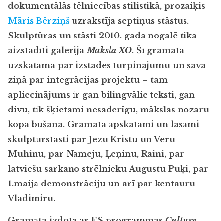
dokumentālās tēlniecības stilistikā, prozaiķis
Māris Bērziņš
uzrakstīja septiņus stāstus.
Skulptūras un stāsti 2010. gada nogalē tika
aizstādīti galerijā
Māksla XO
. Šī grāmata
uzskatāma par izstādes turpinājumu un savā
ziņā par integrācijas projektu – tam
apliecinājums ir gan bilingvālie teksti, gan
divu, tik šķietami nesaderīgu, mākslas nozaru
kopā būšana. Grāmatā apskatāmi un lasāmi
skulptūrstāsti par Jēzu Kristu un Veru
Muhinu, par Nameju, Ļeņinu, Raini, par
latviešu sarkano strēlnieku Augustu Puķi, par
1.maija demonstrāciju un arī par kentauru
Vladimiru.
Grāmata izdota ar ES programmas
Culture