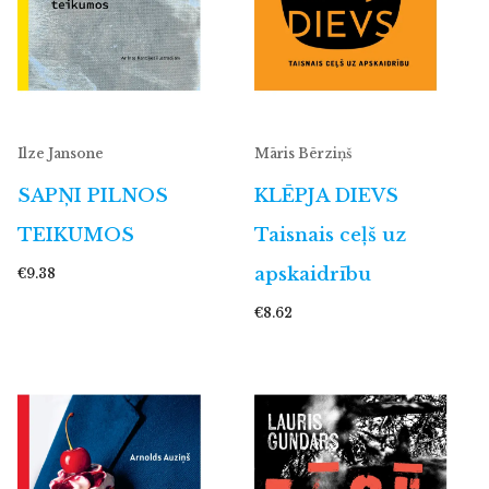
Ilze Jansone
Māris Bērziņš
SAPŅI PILNOS
KLĒPJA DIEVS
TEIKUMOS
Taisnais ceļš uz
apskaidrību
€9.38
€8.62