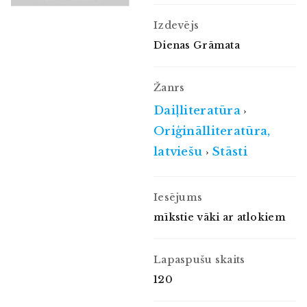
Izdevējs
Dienas Grāmata
Žanrs
Daiļliteratūra
›
Oriģinālliteratūra,
latviešu
Stāsti
›
Iesējums
mīkstie vāki ar atlokiem
Lapaspušu skaits
120