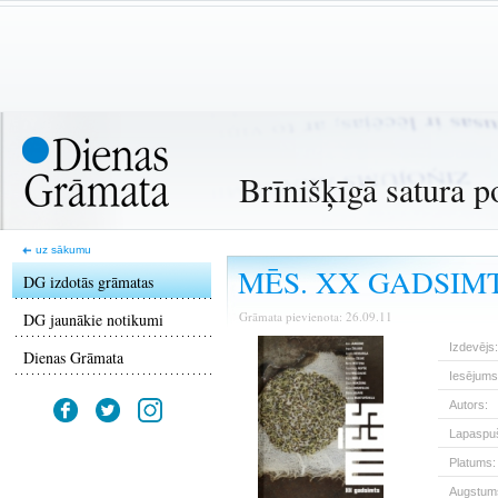
Brīnišķīgā satura p
uz sākumu
MĒS. XX GADSIM
DG izdotās grāmatas
Grāmata pievienota: 26.09.11
DG jaunākie notikumi
Izdevējs:
Dienas Grāmata
Iesējums
Autors:
Lapaspuš
Platums:
Augstum