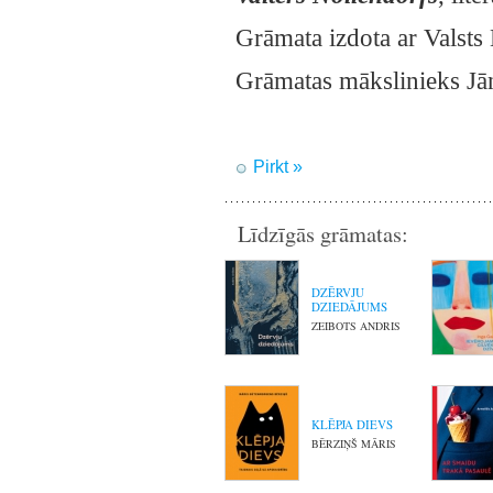
Grāmata izdota ar Valsts 
Grāmatas mākslinieks Jān
Pirkt »
Līdzīgās grāmatas:
DZĒRVJU
DZIEDĀJUMS
ZEIBOTS ANDRIS
KLĒPJA DIEVS
BĒRZIŅŠ MĀRIS