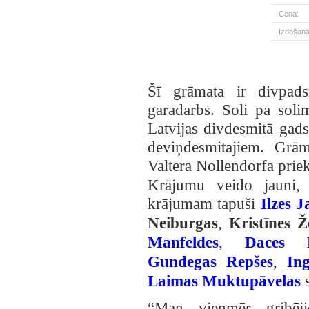
Cena:
Izdošana
Šī grāmata ir divpads
garadarbs. Soli pa solim
Latvijas divdesmitā gads
deviņdesmitajiem. Grā
Valtera Nollendorfa prie
Krājumu veido jauni, i
krājumam tapuši
Ilzes 
Neiburgas
,
Kristīnes Ž
Manfeldes
,
Daces R
Gundegas Repšes
,
In
Laimas Muktupāvelas
s
“Man vienmēr gribēji