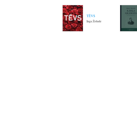
TĒVS
Inga Žolude