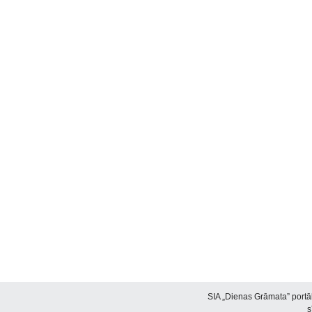
SIA „Dienas Grāmata” portāl
s