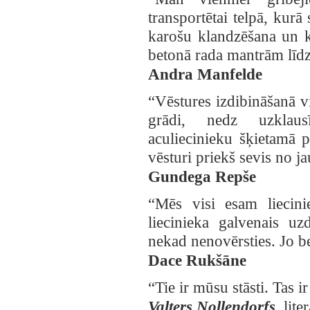
transportētai telpā, kur
karošu klandzēšana un kr
betonā rada mantrām līdz
Andra Manfelde
“Vēstures izdibināšanā v
grādi, nedz uzklaus
aculiecinieku šķietamā p
vēsturi priekš sevis no j
Gundega Repše
“Mēs visi esam liecini
liecinieka galvenais u
nekad nenovērsties. Jo b
Dace Rukšāne
“Tie ir mūsu stāsti. Tas 
Valters Nollendorfs
, lit