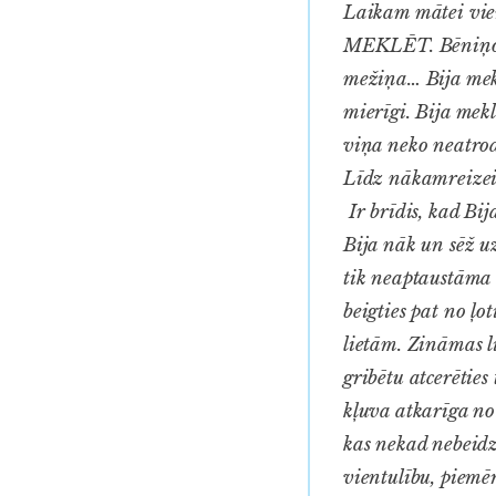
Laikam mātei vien
MEKLĒT. Bēniņos,
mežiņa… Bija meklē
mierīgi. Bija mekl
viņa neko neatrod.
Līdz nākamreize
Ir brīdis, kad Bij
Bija nāk un sēž u
tik neaptaustāma 
beigties pat no ļ
lietām. Zināmas li
gribētu atcerēties 
kļuva atkarīga no
kas nekad nebeidz
vientulību, piem