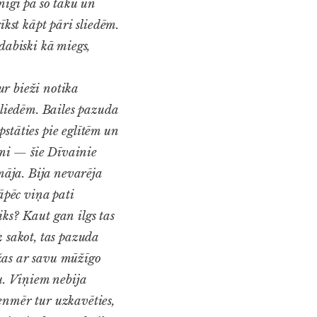
nīgi pa šo taku un
īkst kāpt pāri sliedēm.
dabiski kā miegs,
r bieži notika
sliedēm. Bailes pazuda
stāties pie eglītēm un
ami — šie Dīvainie
omāja. Bija nevarēja
āpēc viņa pati
ks? Kaut gan ilgs tas
k sakot, tas pazuda
āžas ar savu mūžīgo
u. Viņiem nebija
enmēr tur uzkavēties,