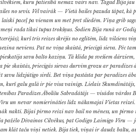
ilvēkiem, kuru patiesībā nemaz vairs nav. Tagad Bija jau 
bailes no sevis. Vēl vairāk — Vietā bailes pazuda tāpat, kā 
 laiski paceļ pa vienam un met pret sliedēm. Viņa grib sag
kmeņi rada tikai tupus trokšņus. Šodien Bija runā ar God
cerējās), kurš trīs reizes skrējis no eglītēm, līdz vilciens 
 nezina neviens. Pat ne viņa skaistā, priecīgā sieva. Pēc ta
ieskatīja savu balto kaziņu. Tā klīda pa svešiem dārziem, 
 pie skaistās, priecīgās sievas durvīm grozu ar paradīzes ā
āt savu līdzjūtīgo sirdi. Bet viņa pastāsta par paradīzes ā
 kurš galu galā ir pie visa vainīgs. Lielais Skumdinātājs,
tenības Paradīzes Ābolīšu Sabradātājs — visādos vārdos B
ru un nevar nomierināties līdz nākamajai Vietas reizei.
k naktī. Bijai pirmo reizi nav bail no mēness, un pirmo re
ija pažēlo Dīvainos Cilvēkus, pat Godīgo Laimīgo Vīru — j
 tam klāt taču viņi netiek. Bija tiek, viņai ir daudz baltu, 