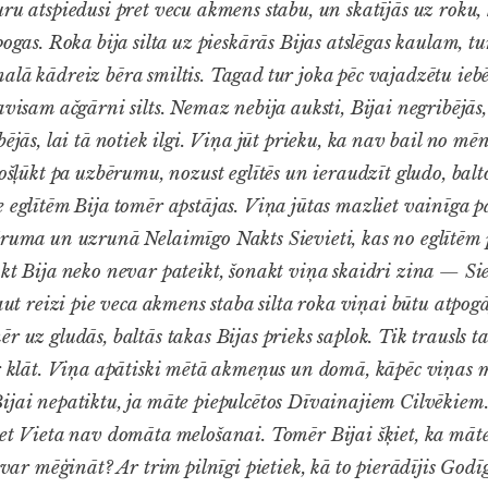
uru atspiedusi pret vecu akmens stabu, un skatījās uz roku,
pogas. Roka bija silta uz pieskārās Bijas atslēgas kaulam, tu
lā kādreiz bēra smiltis. Tagad tur joka pēc vajadzētu iebēr
avisam ačgārni silts. Nemaz nebija auksti, Bijai negribējās,
bējās, lai tā notiek ilgi. Viņa jūt prieku, ka nav bail no mēn
nošļūkt pa uzbērumu, nozust eglītēs un ieraudzīt gludo, bal
e eglītēm Bija tomēr apstājas. Viņa jūtas mazliet vainīga p
ēruma un uzrunā Nelaimīgo Nakts Sievieti, kas no eglītēm pa
akt Bija neko nevar pateikt, šonakt viņa skaidri zina — Si
kaut reizi pie veca akmens staba silta roka viņai būtu atpogā
r uz gludās, baltās takas Bijas prieks saplok. Tik trausls tas
r klāt. Viņa apātiski mētā akmeņus un domā, kāpēc viņas 
ijai nepatiktu, ja māte piepulcētos Dīvainajiem Cilvēkiem
bet Vieta nav domāta melošanai. Tomēr Bijai šķiet, ka māt
i var mēģināt? Ar trim pilnīgi pietiek, kā to pierādījis Godī