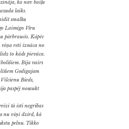
zināja, ka nav baiļu
pazuda laiks.
aidīt smalku
īgo Laimīgo Vīru
viņu pārbraucis. Kāpēc
m viņa reti iznāca no
līdz to kāds pievāca.
bolīšiem. Bija vairs
bolīšiem Godīgajam
 Vilcienu Bieds,
ija paspēj nosaukt
izi tā īsti negribas
a nu viņi dzird, kā
aukstu pelnu. Tikko