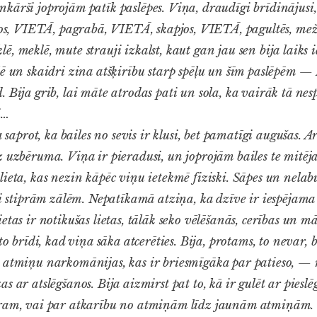
kārši joprojām patīk paslēpes. Viņa, draudīgi brīdinājusi,
 VIETĀ, pagrabā, VIETĀ, skapjos, VIETĀ, pagultēs, meži
, meklē, mute strauji izkalst, kaut gan jau sen bija laiks i
ē un skaidri zina atšķirību starp spēļu un šīm paslēpēm — 
 Bija grib, lai māte atrodas pati un sola, ka vairāk tā nespē
i…
a saprot, ka bailes no sevis ir klusi, bet pamatīgi augušas. A
z uzbēruma. Viņa ir pieradusi, un joprojām bailes te mitēja
lieta, kas nezin kāpēc viņu ietekmē fiziski. Sāpes un nelab
oti stiprām zālēm. Nepatīkamā atziņa, ka dzīve ir iespējam
etas ir notikušas lietas, tālāk seko vēlēšanās, cerības un mā
to brīdi, kad viņa sāka atcerēties. Bija, protams, to nevar, 
 atmiņu narkomānijas, kas ir briesmīgāka par patieso, — r
as ar atslēgšanos. Bija aizmirst pat to, kā ir gulēt ar pi
ēram, vai par atkarību no atmiņām līdz jaunām atmiņām.