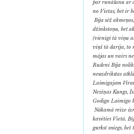
par runāšanu ar c
no Vietas, bet ir 
Bija sēž akmeņos,
džinkstoņu, bet a
(vienīgi tā viņu at
viņš tā darīja, to
mājas un vairs nep
Rudenī Bija nolika
neuzdrīkstas atkl
Laimīgajam Vīram,
Neziņas Kungs, Īs
Godīgo Laimīgo Vī
Nākamā reize iznā
kavēties Vietā. B
gurkst sniegs, bet