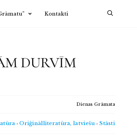
 Grāmatu”
Kontakti
VĀM DURVĪM
Dienas Grāmata
ratūra
Oriģinālliteratūra, latviešu
Stāsti
›
›