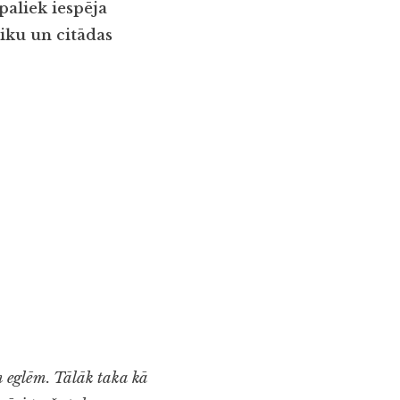
paliek iespēja
aiku un citādas
m eglēm. Tālāk taka kā