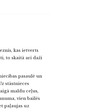
znis, kas ietverts
i, to skaitā arī daži
niecības pasaulē un
Uz stāstnieces
taigā maldu ceļus,
aunuma, vien bailēs
et paļaujas uz