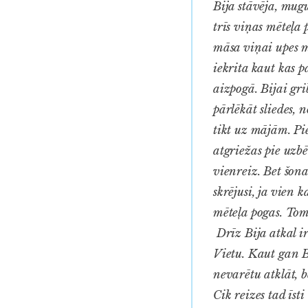
Bija stāvēja, mug
trīs viņas mēteļa 
māsa viņai upes ma
iekrita kaut kas p
aizpogā. Bijai gri
pārlēkāt sliedes, 
tikt uz mājām. Pi
atgriežas pie uzb
vienreiz. Bet šon
skrējusi, ja vien 
mēteļa pogas. Tomē
Drīz Bija atkal i
Vietu. Kaut gan B
nevarētu atklāt, 
Cik reizes tad īst