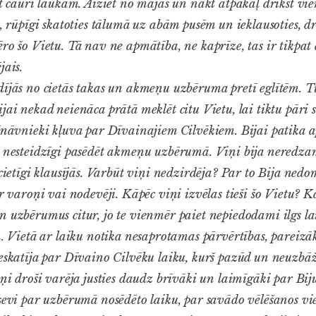
et cauri laukam. Aiziet no mājas un nākt atpakaļ drīkst vie
m, rūpīgi skatoties tālumā uz abām pusēm un ieklausoties, dr
ro šo Vietu. Tā nav ne apmātība, ne kaprīze, tas ir tikpat 
jais.
ījās no cietās takas un akmeņu uzbēruma pretī eglītēm. Tu
jai nekad neienāca prātā meklēt citu Vietu, lai tiktu pāri 
ašnāvnieki kļuva par Dīvainajiem Cilvēkiem. Bijai patika ap
ī nesteidzīgi pasēdēt akmeņu uzbērumā. Viņi bija neredz
acietīgi klausījās. Varbūt viņi nedzirdēja? Par to Bija ned
ir varoņi vai nodevēji. Kāpēc viņi izvēlas tieši šo Vietu? K
n uzbērumus citur, jo te vienmēr paiet nepiedodami ilgs lai
m. Vietā ar laiku notika nesaprotamas pārvērtības, pareizā
ieskatīja par Dīvaino Cilvēku laiku, kurš pazūd un neuzb
iņi droši varēja justies daudz brīvāki un laimīgāki par Bij
 sevi par uzbērumā nosēdēto laiku, par savādo vēlēšanos vi