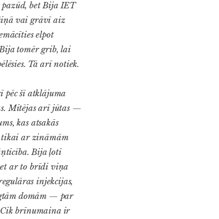
 pazūd, bet Bija IET
ņā vai grāvī aiz
emācīties elpot
Bija tomēr grib, lai
lēsies. Tā arī notiek.
rī pēc šī atklājuma
s. Mitējas arī jūtas —
ums, kas atsakās
a tikai ar zināmām
ņticība. Bija ļoti
bet ar to brīdi viņa
egulāras injekcijas,
eslēgtām domām — par
 Cik brīnumaina ir