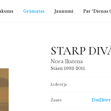
ākums
Grāmatas
Jaunumi
Par “Dienas
STARP DI
Nora Ikstena
Stāsti 1993-2011
Izdevējs
Daiļlite
Žanrs