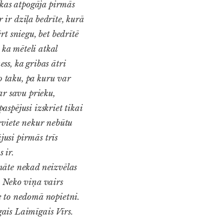
 kas atpogāja pirmās
r ir dziļa bedrīte, kurā
t sniegu, bet bedrītē
 ka mēteli atkal
ess, ka gribas ātri
to taku, pa kuru var
ar savu prieku,
spējusi izskriet tikai
eviete nekur nebūtu
jusi pirmās trīs
 ir.
māte nekad neizvēlas
. Neko viņa vairs
e to nedomā nopietni.
gais Laimīgais Vīrs.