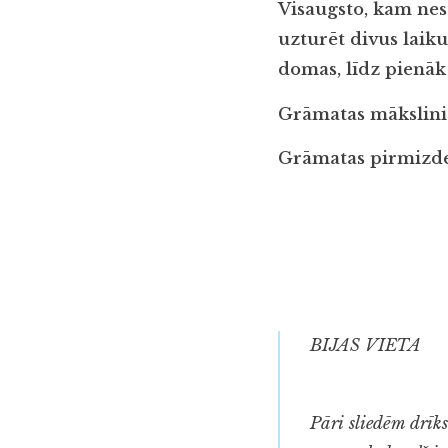
Visaugsto, kam nes
uzturēt divus laiku
domas, līdz pienāk 
Grāmatas mākslinie
Grāmatas pirmizdev
BIJAS VIETA
Pāri sliedēm drīks