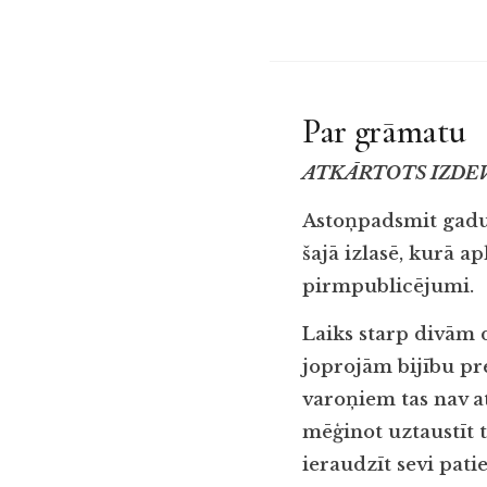
Par grāmatu
ATKĀRTOTS IZDE
Astoņpadsmit gadu 
šajā izlasē, kurā ap
pirmpublicējumi.
Laiks starp divām 
joprojām bijību pre
varoņiem tas nav at
mēģinot uztaustīt t
ieraudzīt sevi pati