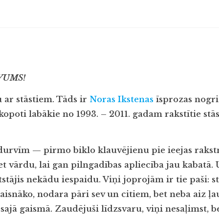
VUMS!
ar stāstiem. Tāds ir
Noras Ikstenas
īsprozas nogrie
kopoti labākie no 1993. – 2011. gadam rakstītie stāst
durvīm — pirmo biklo klauvējienu pie ieejas rakst
t vārdu, lai gan pilngadības apliecība jau kabatā. 
stājis nekādu iespaidu. Viņi joprojām ir tie paši: s
aisnāko, nodara pāri sev un citiem, bet neba aiz ļ
esajā gaismā. Zaudējuši līdzsvaru, viņi nesaļimst, b