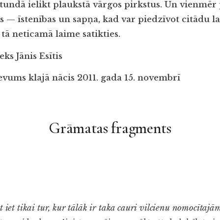
tundā ielikt plaukstā vārgos pirkstus. Un vienmēr 
s — īstenības un sapņa, kad var piedzīvot citādu l
tā neticamā laime satikties.
ks Jānis Esītis
ums klajā nācis 2011. gada 15. novembrī
Grāmatas fragments
t iet tikai tur, kur tālāk ir taka cauri vilcienu nomocītajā