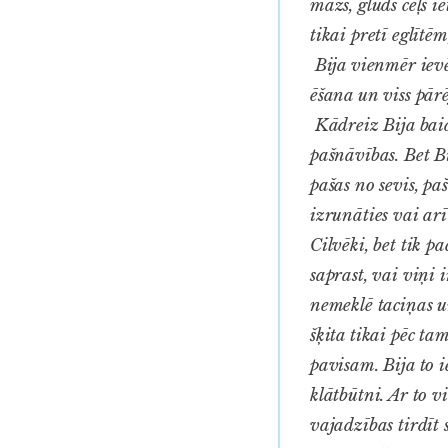
mazs, gluds ceļš i
tikai pretī eglītē
Bija vienmēr ievē
ēšana un viss pārē
Kādreiz Bija baid
pašnāvības. Bet Bi
pašas no sevis, p
izrunāties vai ar
Cilvēki, bet tik p
saprast, vai viņi 
nemeklē taciņas u
šķita tikai pēc ta
pavisam. Bija to 
klātbūtni. Ar to v
vajadzības tirdīt