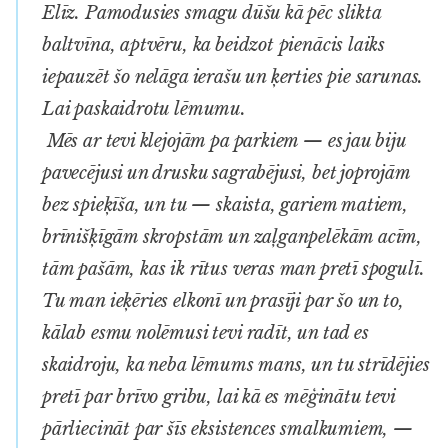
Elīz. Pamodusies smagu dūšu kā pēc slikta
baltvīna, aptvēru, ka beidzot pienācis laiks
iepauzēt šo nelāga ierašu un ķerties pie sarunas.
Lai paskaidrotu lēmumu.
Mēs ar tevi klejojām pa parkiem — es jau biju
pavecējusi un drusku sagrabējusi, bet joprojām
bez spieķīša, un tu — skaista, gariem matiem,
brīnišķīgām skropstām un zaļganpelēkām acīm,
tām pašām, kas ik rītus veras man pretī spogulī.
Tu man ieķēries elkonī un prasīji par šo un to,
kālab esmu nolēmusi tevi radīt, un tad es
skaidroju, ka neba lēmums mans, un tu strīdējies
pretī par brīvo gribu, lai kā es mēģinātu tevi
pārliecināt par šīs eksistences smalkumiem, —