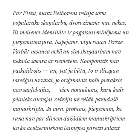
Par Elīzu, kurai Bēthovens veltīja savu
populārāko skaņdarbu, droši zināms nav nekas,
šīs meitenes identitāte ir pagaisusi minējumu un
pieņēmumu jūrā. Iespējams, viņu sauca Terēze.
Varbūt nesauca nekā un šim skaņdarbam nav
nekāda sakara ar sievietēm. Komponists nav
paskaidrojis — un, pat ja būtu, to ir diezgan
sarežģīti uzzināt, jo oriģinālais nošu pieraksts
nav saglabājies, — vien nosaukums, kuru kāds
pētnieks dievojas redzējis uz vēlāk pazudušā
manuskripta. Ja vien, protams, pieņemam, ka
runa nav par diviem dažādiem manuskriptiem
un ka aculieciniekam laimējies pareizi salasīt