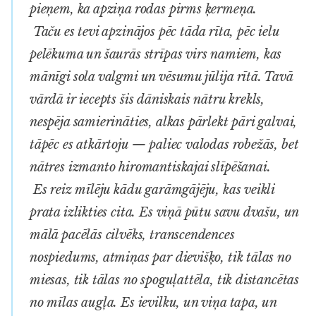
pieņem, ka apziņa rodas pirms ķermeņa.
Taču es tevi apzinājos pēc tāda rīta, pēc ielu
pelēkuma un šaurās strīpas virs namiem, kas
mānīgi sola valgmi un vēsumu jūlija rītā. Tavā
vārdā ir iecepts šis dāniskais nātru krekls,
nespēja samierināties, alkas pārlekt pāri galvai,
tāpēc es atkārtoju — paliec valodas robežās, bet
nātres izmanto hiromantiskajai slīpēšanai.
Es reiz mīlēju kādu garāmgājēju, kas veikli
prata izlikties cita. Es viņā pūtu savu dvašu, un
mālā pacēlās cilvēks, transcendences
nospiedums, atmiņas par dievišķo, tik tālas no
miesas, tik tālas no spoguļattēla, tik distancētas
no mīlas augļa. Es ievilku, un viņa tapa, un