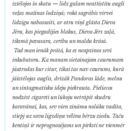
iztēlojos šo skatu — līdz galam neattīstītu augli
veļas mašīnas lodziņā; rokā sagrābis virvei
līdzīgu nabassaiti, ar otru viņš glāsta Dieva
Jēru, kas piegadījies blakus, Dieva Jērs zaļā,
tīksmā pavasara, cerību un maldu krāsā.
Tad man ienāk prātā, ka es neapzinos sevī
inkubatoru. Ka manam sietainajam caurumam
jāatrodas kur citur, tikai tas nav caurums, kurā
jāiztēlojas auglis, drīzāk Pandoras lāde, melnu
un sintagmatisku ideju piekrauta. Pieliecos
nodzēst cigareti un lūkoju netrāpīt skudru
karavānai, kas, sev vien zināmu nolūku vadīta,
stiepj uz savu ligzdiņu vēlīnu bērzu ziedu. Taču
kentiņš ir neprognozējams un pirksti ne vienmēr