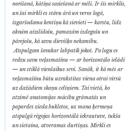
norīšanā, kātiņa sasiešanā ar mēli. Ir šis mirklis,
un šai mirklī es stāvu ārā un veros logā,
izgaršodama kentiņu kā sievieti — karstu, līdz
aknām aizslīdošu, pamazām izdegošu un
pārejošu, kā
savu
dievišķo nekamību.
Atspulgam šovakar labpatīk jokot. Pa logu es
redzu savu veļasmašīnu — ar horizontālo ielādi
— un stiklā vienlaikus sevi. Sanāk, it kā mēs ar
veļasmašīnu būtu uzrakstītas viena otrai virsū
uz dažādiem skaņu celiņiem. Tai vietā, ko
atzīmē anatomijas mācību grāmatās un
papardes zieda bukletos, uz mana ķermeņa
atspulgā rēgojas horizontālā iekrautuve, tukša
un sietaina, atveramas durtiņas. Mirkli es