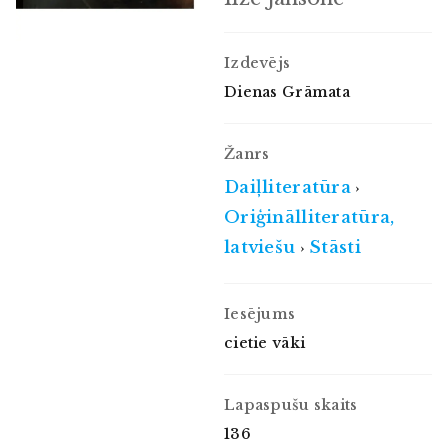
Izdevējs
Dienas Grāmata
Žanrs
Daiļliteratūra
›
Oriģinālliteratūra,
latviešu
Stāsti
›
Iesējums
cietie vāki
Lapaspušu skaits
136