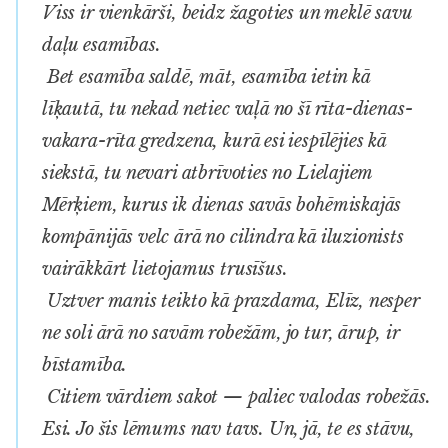
Viss ir vienkārši, beidz žagoties un meklē savu
daļu esamības.
Bet esamība saldē, māt, esamība ietin kā
līķautā, tu nekad netiec vaļā no šī rīta-dienas-
vakara-rīta gredzena, kurā esi iespīlējies kā
siekstā, tu nevari atbrīvoties no Lielajiem
Mērķiem, kurus ik dienas savās bohēmiskajās
kompānijās velc ārā no cilindra kā iluzionists
vairākkārt lietojamus trusīšus.
Uztver manis teikto kā prazdama, Elīz, nesper
ne soli ārā no savām robežām, jo tur, ārup, ir
bīstamība.
Citiem vārdiem sakot — paliec valodas robežās.
Esi. Jo šis lēmums nav tavs. Un, jā, te es stāvu,