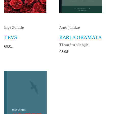
Inga Žolude
Arno Jundze
TĒVS
KĀRĻA GRĀMATA
Tā varētu būt bijis
€9.01
€8.98