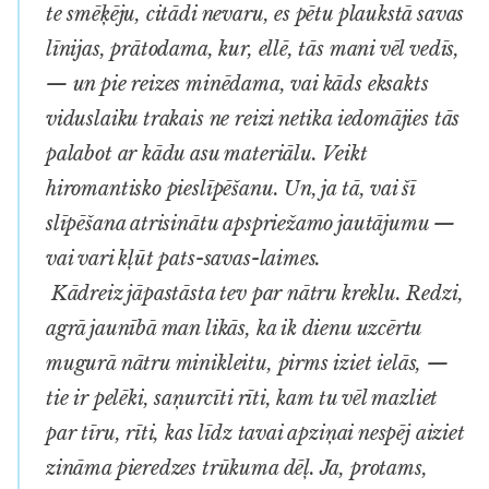
te smēķēju, citādi nevaru, es pētu plaukstā savas
līnijas, prātodama, kur, ellē, tās mani vēl vedīs,
— un pie reizes minēdama, vai kāds eksakts
viduslaiku trakais ne reizi netika iedomājies tās
palabot ar kādu asu materiālu. Veikt
hiromantisko pieslīpēšanu. Un, ja tā, vai šī
slīpēšana atrisinātu apspriežamo jautājumu —
vai vari kļūt pats-savas-laimes.
Kādreiz jāpastāsta tev par nātru kreklu. Redzi,
agrā jaunībā man likās, ka ik dienu uzcērtu
mugurā nātru minikleitu, pirms iziet ielās, —
tie ir pelēki, saņurcīti rīti, kam tu vēl mazliet
par tīru, rīti, kas līdz tavai apziņai nespēj aiziet
zināma pieredzes trūkuma dēļ. Ja, protams,