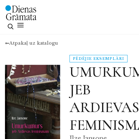
Atpakaļ uz katalogu
PĒDĒJIE EKSEMPLĀRI
UMURKU
JEB
ARDIEVA
FEMINIS
Ilze Jansone