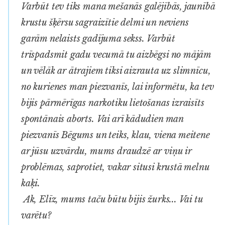
Varbūt tev tiks mana mešanās galējībās, jaunībā
krustu šķērsu sagraizītie delmi un neviens
garām nelaists gadījuma sekss. Varbūt
trīspadsmit gadu vecumā tu aizbēgsi no mājām
un vēlāk ar ātrajiem tiksi aizrauta uz slimnīcu,
no kurienes man piezvanīs, lai informētu, ka tev
bijis pārmērīgas narkotiku lietošanas izraisīts
spontānais aborts. Vai arī kādudien man
piezvanīs Bēgums un teiks, klau, viena meitene
ar jūsu uzvārdu, mums draudzē ar viņu ir
problēmas, saprotiet, vakar situsi krustā melnu
kaķi.
Ak, Elīz, mums taču būtu bijis žurks... Vai tu
varētu?