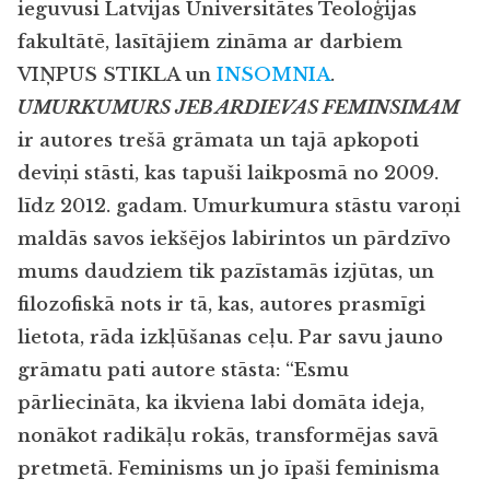
ieguvusi Latvijas Universitātes Teoloģijas
fakultātē, lasītājiem zināma ar darbiem
VIŅPUS STIKLA
un
INSOMNIA
.
UMURKUMURS JEB ARDIEVAS FEMINSIMAM
ir autores trešā grāmata un tajā apkopoti
deviņi stāsti, kas tapuši laikposmā no 2009.
līdz 2012. gadam. Umurkumura stāstu varoņi
maldās savos iekšējos labirintos un pārdzīvo
mums daudziem tik pazīstamās izjūtas, un
filozofiskā nots ir tā, kas, autores prasmīgi
lietota, rāda izkļūšanas ceļu. Par savu jauno
grāmatu pati autore stāsta: “Esmu
pārliecināta, ka ikviena labi domāta ideja,
nonākot radikāļu rokās, transformējas savā
pretmetā. Feminisms un jo īpaši feminisma