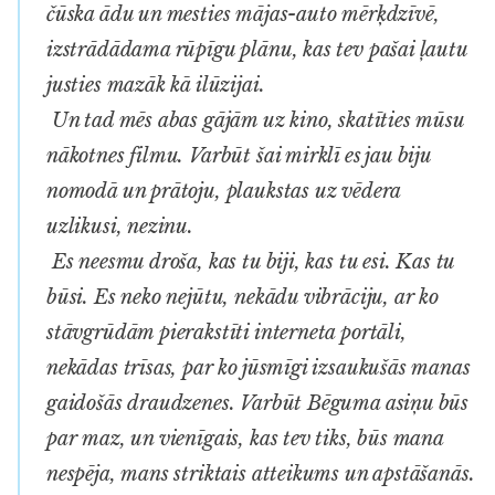
čūska ādu un mesties mājas-auto mērķdzīvē,
izstrādādama rūpīgu plānu, kas tev pašai ļautu
justies mazāk kā ilūzijai.
Un tad mēs abas gājām uz kino, skatīties mūsu
nākotnes filmu. Varbūt šai mirklī es jau biju
nomodā un prātoju, plaukstas uz vēdera
uzlikusi, nezinu.
Es neesmu droša, kas tu biji, kas tu esi. Kas tu
būsi. Es neko nejūtu, nekādu vibrāciju, ar ko
stāvgrūdām pierakstīti interneta portāli,
nekādas trīsas, par ko jūsmīgi izsaukušās manas
gaidošās draudzenes. Varbūt Bēguma asiņu būs
par maz, un vienīgais, kas tev tiks, būs mana
nespēja, mans striktais atteikums un apstāšanās.