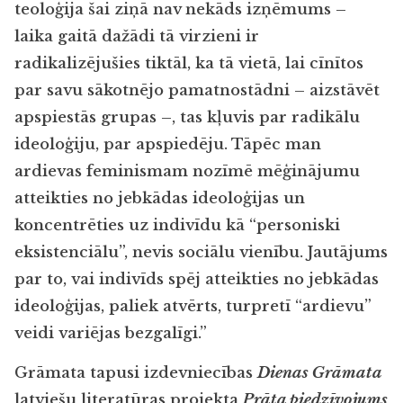
teoloģija šai ziņā nav nekāds izņēmums –
laika gaitā dažādi tā virzieni ir
radikalizējušies tiktāl, ka tā vietā, lai cīnītos
par savu sākotnējo pamatnostādni – aizstāvēt
apspiestās grupas –, tas kļuvis par radikālu
ideoloģiju, par apspiedēju. Tāpēc man
ardievas feminismam nozīmē mēģinājumu
atteikties no jebkādas ideoloģijas un
koncentrēties uz indivīdu kā “personiski
eksistenciālu”, nevis sociālu vienību. Jautājums
par to, vai indivīds spēj atteikties no jebkādas
ideoloģijas, paliek atvērts, turpretī “ardievu”
veidi variējas bezgalīgi.”
Grāmata tapusi izdevniecības
Dienas Grāmata
latviešu literatūras projekta
Prāta piedzīvojums