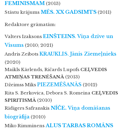
FEMINISMAM
(2013)
MĒS. XX GADSIMTS
Stāstu krājums
(2011)
Redaktore grāmatām:
EINŠTEINS
. Viņa dzīve un
Valters Izaksons
Visums
(2010; 2021)
KRAUKLIS. Jānis Ziemeļnieks
Andris Zeibots
(2020)
Maikls Kārlends, Ričards Lupofs
CEĻVEDIS
ATMIŅAS TRENĒŠANĀ
(2013)
PIEZEMĒŠANĀS
Džeimss Mīks
(2012)
Rita S. Berkovica, Debora S. Romeina
CEĻVEDIS
SPIRITISMĀ
(2010)
NĪČE.
Viņa domāšanas
Rīdigers Safranskis
biogrāfija
(2010)
ALUS TARBAS ROMĀNS
Miko Rimminens