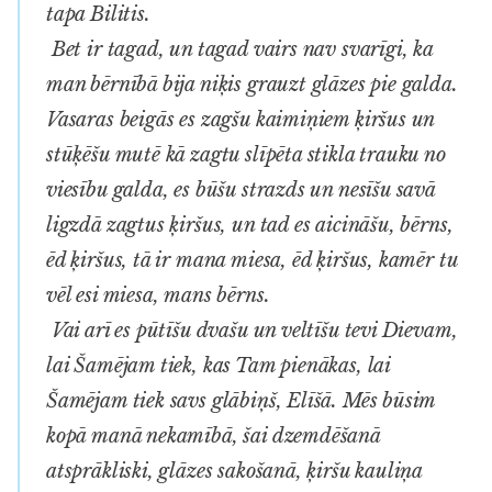
tapa Bilitis.
Bet ir
tagad
, un tagad vairs nav svarīgi, ka
man bērnībā bija niķis grauzt glāzes pie galda.
Vasaras beigās es zagšu kaimiņiem ķiršus un
stūķēšu mutē kā zagtu slīpēta stikla trauku no
viesību galda, es būšu strazds un nesīšu savā
ligzdā zagtus ķiršus, un tad es aicināšu, bērns,
ēd ķiršus, tā ir mana miesa, ēd ķiršus, kamēr tu
vēl esi miesa, mans bērns.
Vai arī es pūtīšu dvašu un veltīšu tevi Dievam,
lai Šamējam tiek, kas Tam pienākas, lai
Šamējam tiek savs glābiņš,
Elīšā
. Mēs būsim
kopā manā nekamībā, šai dzemdēšanā
atsprākliski, glāzes sakošanā, ķiršu kauliņa