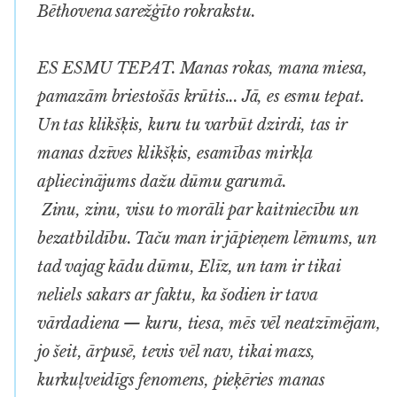
Bēthovena sarežģīto rokrakstu.
E
S ESMU TEPAT. Manas rokas, mana miesa,
pamazām briestošās krūtis... Jā, es esmu tepat.
Un tas klikšķis, kuru tu varbūt dzirdi, tas ir
manas dzīves klikšķis, esamības mirkļa
apliecinājums dažu dūmu garumā.
Zinu, zinu, visu to morāli par kaitniecību un
bezatbildību. Taču man ir jāpieņem lēmums, un
tad vajag kādu dūmu, Elīz, un tam ir tikai
neliels sakars ar faktu, ka šodien ir tava
vārdadiena — kuru, tiesa, mēs vēl neatzīmējam,
jo šeit, ārpusē, tevis vēl nav, tikai mazs,
kurkuļveidīgs fenomens, pieķēries manas