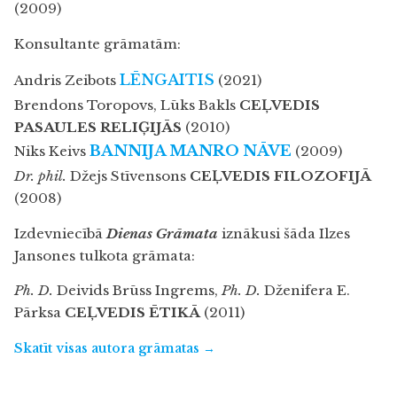
(2009)
Konsultante grāmatām:
LĒNGAITIS
Andris Zeibots
(2021)
Brendons Toropovs, Lūks Bakls
CEĻVEDIS
PASAULES RELIĢIJĀS
(2010)
BANNIJA MANRO NĀVE
Niks Keivs
(2009)
Dr. phil.
Džejs Stīvensons
CEĻVEDIS FILOZOFIJĀ
(2008)
Izdevniecībā
Dienas Grāmata
iznākusi šāda Ilzes
Jansones tulkota grāmata:
Ph. D.
Deivids Brūss Ingrems,
Ph. D.
Dženifera E.
Pārksa
CEĻVEDIS ĒTIKĀ
(2011)
Skatīt visas autora grāmatas →