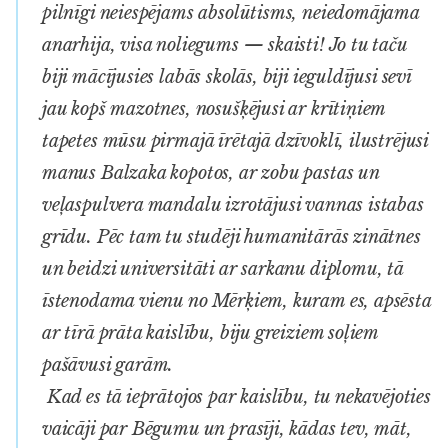
pilnīgi neiespējams absolūtisms, neiedomājama
anarhija, visa noliegums — skaisti! Jo tu taču
biji mācījusies labās skolās, biji ieguldījusi sevī
jau kopš mazotnes, nosušķējusi ar krītiņiem
tapetes mūsu pirmajā īrētajā dzīvoklī, ilustrējusi
manus Balzaka kopotos, ar zobu pastas un
veļaspulvera mandalu izrotājusi vannas istabas
grīdu. Pēc tam tu studēji humanitārās zinātnes
un beidzi universitāti ar sarkanu diplomu, tā
īstenodama vienu no Mērķiem, kuram es, apsēsta
ar tīrā prāta kaislību, biju greiziem soļiem
pašāvusi garām.
Kad es tā ieprātojos par kaislību, tu nekavējoties
vaicāji par Bēgumu un prasīji, kādas tev, māt,