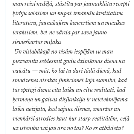
man reizi nedēļā, stāstītu par jaunatklātu recepti
ķirbju salātiem un nupat iznākušu kvalitatīvu
literatūru, jaunākajiem koncertiem un mūzikas
ierakstiem, bet ne vārda par savu jauno
sievieškārtas mīļāko.
Un vislabākajā no visām iespējām tu man
piezvanītu sešdesmit gadu dzimšanas dienā un
vaicātu — māt, ko lai tu dari tādā dienā, kad
smadzenes atsakās funkcionēt šajā esamībā, kad
tās spītīgi domā citu laiku un citu realitāti, kad
ķermeņa un galvas disfunkcija ir neietekmējama
laika neizjūta, kad sajauc dienas, smaržas un
vienkārši atrodies kaut kur starp realitātēm, ceļā
uz īstenību vai jau ārā no tās? Ko es atbildētu?