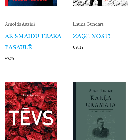
Arnolds Auziņš
Lauris Gundars
AR SMAIDU TRAKĀ
ZĀĢĒ NOST!
PASAULĒ
€9.42
€7.75