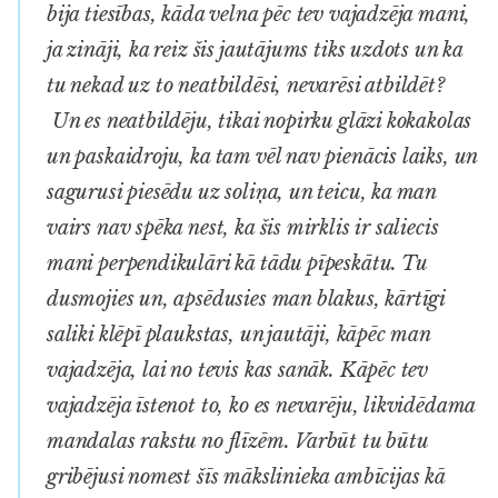
bija tiesības, kāda velna pēc tev vajadzēja mani,
ja zināji, ka reiz šis jautājums tiks uzdots un ka
tu nekad uz to neatbildēsi, nevarēsi atbildēt?
Un es neatbildēju, tikai nopirku glāzi kokakolas
un paskaidroju, ka tam vēl nav pienācis laiks, un
sagurusi piesēdu uz soliņa,
un teicu, ka man
vairs nav spēka nest, ka šis mirklis ir saliecis
mani perpendikulāri kā tādu pīpeskātu. Tu
dusmojies un, apsēdusies man blakus, kārtīgi
saliki klēpī plaukstas, un jautāji, kāpēc man
vajadzēja, lai no tevis kas sanāk. Kāpēc tev
vajadzēja īstenot to, ko es nevarēju, likvidēdama
mandalas rakstu no flīzēm. Varbūt tu būtu
gribējusi nomest šīs mākslinieka ambīcijas kā