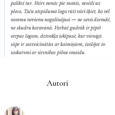
paliksi
tur
. Vairs nenāc pie manis, nesēdi uz
pleca. Taču atspīdumā loga rūtī vāri šķiet, ka vēl
neesmu nevienu nogalinājusi — ne savā dzemdē,
ne skudru karavānā. Varbūt gudrāk ir pīpēt
otrpus logam, dzīvokļa iekšpusē, kur vienīgā
sāpe ir sasveicināties ar kaimiņiem, izolējot šo
saskarsmi ar sirsnības pilnu smaidu.
Autori