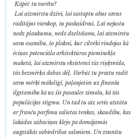
Kāpēc tu varētu?
Lai aizmirstu dzīvi, lai sastaptu abus savus
radītājus vienkop, tu paskaidrosi. Lai nejustu
nedz plaukumu, nedz dzeltēšanu, lai aizmirstu
savu esamību, šo plakni, kur cilvēki rindojas kā
ēciņas potenciāla arhitektūras pieminekļa
maketā, lai aizmirstu eksistenci tās riņķveida,
tās bezmērķa dabas dēļ. Varbūt tu prastu radīt
savu mērķi mākslīgi, paļaujoties uz finanšu
ilgstamību kā uz šīs pasaules zīmolu, kā tās
populācijas stigmu. Un tad tu aiz sevis atstātu
ar franču parfīmu salietas tenkas, skaudību, kas
lakādas zābaciņos klejo pa domājamās
augstākās sabiedrības saloniem. Un zvanītu