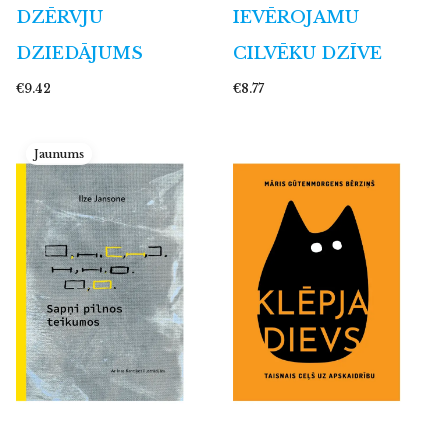
DZĒRVJU
IEVĒROJAMU
DZIEDĀJUMS
CILVĒKU DZĪVE
€9.42
€8.77
Jaunums