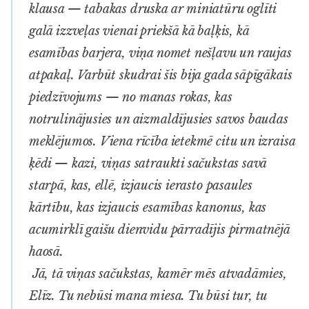
klausa — tabakas druska ar miniatūru oglīti
galā izzveļas vienai priekšā kā baļķis, kā
esamības barjera, viņa nomet nešļavu un raujas
atpakaļ. Varbūt skudrai šis bija gada sāpīgākais
piedzīvojums — no manas rokas, kas
notrulinājusies un aizmaldījusies savos baudas
meklējumos. Viena rīcība ietekmē citu un izraisa
ķēdi — kazi, viņas satraukti sačukstas savā
starpā, kas, ellē, izjaucis ierasto pasaules
kārtību, kas izjaucis esamības kanonus, kas
acumirklī gaišu dienvidu pārradījis pirmatnējā
haosā.
Jā, tā viņas sačukstas, kamēr mēs atvadāmies,
Elīz. Tu nebūsi mana miesa. Tu būsi tur, tu