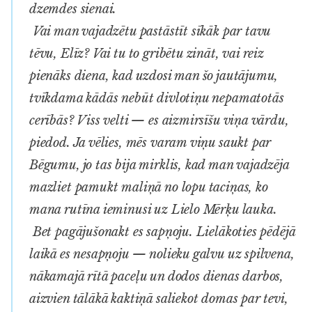
dzemdes sienai.
Vai man vajadzētu pastāstīt sīkāk par tavu
tēvu, Elīz? Vai tu to gribētu zināt, vai reiz
pienāks diena, kad uzdosi man šo jautājumu,
tvīkdama kādās nebūt divlotiņu nepamatotās
cerībās? Viss velti — es aizmirsīšu viņa vārdu,
piedod. Ja vēlies, mēs varam viņu saukt par
Bēgumu, jo tas bija mirklis, kad man vajadzēja
mazliet pamukt maliņā no lopu taciņas, ko
mana rutīna ieminusi uz Lielo Mērķu lauka.
Bet pagājušonakt es sapņoju. Lielākoties pēdējā
laikā es nesapņoju — nolieku galvu uz spilvena,
nākamajā rītā paceļu un dodos dienas darbos,
aizvien tālākā kaktiņā saliekot domas par tevi,