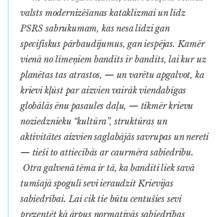
valsts modernizēšanas kataklizmai un līdz
PSRS sabrukumam, kas nesa līdzi gan
specifiskus pārbaudījumus, gan iespējas. Kamēr
vienā no līmeņiem bandīts ir bandīts, lai kur uz
planētas tas atrastos, — un varētu apgalvot, ka
krievi kļūst par aizvien vairāk viendabīgas
globālās ēnu pasaules daļu, — tikmēr krievu
noziedznieku “kultūra”, struktūras un
aktivitātes aizvien saglabājās savrupas un nereti
— tieši to attiecībās ar caurmēra sabiedrību.
Otra galvenā tēma ir tā, ka bandīti liek savā
tumšajā spogulī sevi ieraudzīt Krievijas
sabiedrībai. Lai cik tie būtu centušies sevi
prezentēt kā ārpus normatīvās sabiedrības