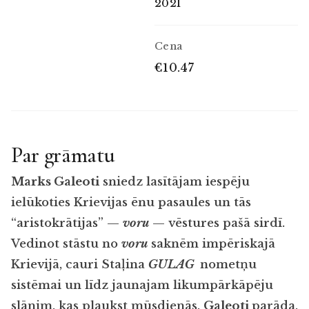
2021
Cena
€10.47
Par grāmatu
Marks Galeoti
sniedz lasītājam iespēju
ielūkoties Krievijas ēnu pasaules un tās
“aristokrātijas” —
voru
— vēstures pašā sirdī.
Vedinot stāstu no
voru
saknēm impēriskajā
Krievijā, cauri Staļina
GULAG
nometņu
sistēmai un līdz jaunajam likumpārkāpēju
slānim, kas plaukst mūsdienās,
Galeoti
parāda,