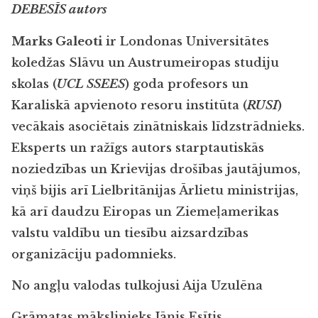
DEBESĪS autors
Marks Galeoti
ir Londonas Universitātes
koledžas Slāvu un Austrumeiropas studiju
skolas (
UCL SSEES
) goda profesors un
Karaliskā apvienoto resoru institūta (
RUSI
)
vecākais asociētais zinātniskais līdzstrādnieks.
Eksperts un ražīgs autors starptautiskās
noziedzības un Krievijas drošības jautājumos,
viņš bijis arī Lielbritānijas Ārlietu ministrijas,
kā arī daudzu Eiropas un Ziemeļamerikas
valstu valdību un tiesību aizsardzības
organizāciju padomnieks.
No angļu valodas tulkojusi Aija Uzulēna
Grāmatas mākslinieks Jānis Esītis