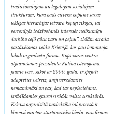
tradicionālajām un legālajām sociālajām
struktūrām, kurā kāds cilvēku kopums savas
iekšējās hierarhijas ietvarā kopīgi rīkojas, lai
personīgās iedzīvošanās interesēs nelikumīgu
darbību ceļā gūtu varu un peļņu”, tiešām atrada
pastāvēšanas veidu Krievijā, kas pati iemantoja
labāk organizētu formu. Kopš varas centra
atjaunošanas prezidenta Putina īstenojumā,
jaunie
vori
, sākot ar 2000. gadu, ir spējuši
adaptēties vēlreiz, ārēji vērzdamies
nemanāmāki un pat, kad tas nepieciešams,
izrādīdamies gatavi strādāt valsts struktūrās.
Krievu organizētā noziedzība šai procesā ir
kļuvusi gan par starptautisku biedu, gan firmas