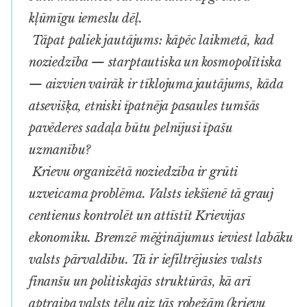
kļūmīgu iemeslu dēļ.
Tāpat paliek jautājums: kāpēc laikmetā, kad
noziedzība — starptautiska un kosmopolītiska
— aizvien vairāk ir tīklojuma jautājums, kāda
atsevišķa, etniski īpatnēja pasaules tumšās
pavēderes sadaļa būtu pelnījusi īpašu
uzmanību?
Krievu organizētā noziedzība ir grūti
uzveicama problēma. Valsts iekšienē tā grauj
centienus kontrolēt un attīstīt Krievijas
ekonomiku. Bremzē mēģinājumus ieviest labāku
valsts pārvaldību. Tā ir iefiltrējusies valsts
finanšu un politiskajās struktūrās, kā arī
aptraipa valsts tēlu aiz tās robežām (krievu