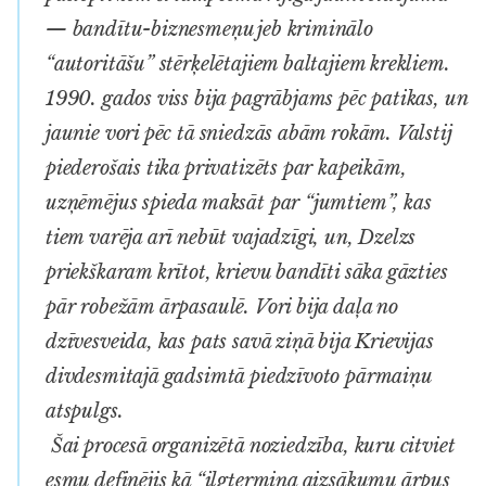
— bandītu-biznesmeņu jeb kriminālo
“autoritāšu” stērķelētajiem baltajiem krekliem.
1990. gados viss bija pagrābjams pēc patikas, un
jaunie
vori
pēc tā sniedzās abām rokām. Valstij
piederošais tika privatizēts par kapeikām,
uzņēmējus spieda maksāt par “jumtiem”, kas
tiem varēja arī nebūt vajadzīgi, un, Dzelzs
priekškaram krītot, krievu bandīti sāka gāzties
pār robežām ārpasaulē.
Vori
bija daļa no
dzīvesveida, kas pats savā ziņā bija Krievijas
divdesmitajā gadsimtā piedzīvoto pārmaiņu
atspulgs.
Šai procesā organizētā noziedzība, kuru citviet
esmu definējis kā “ilgtermiņa aizsākumu ārpus