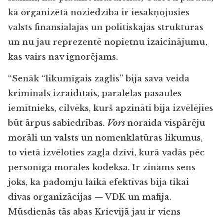
kā organizētā noziedzība ir iesakņojusies
valsts finansiālajās un politiskajās struktūrās
un nu jau reprezentē nopietnu izaicinājumu,
kas vairs nav ignorējams.
“Senāk “likumīgais zaglis” bija sava veida
krimināls izraidītais, paralēlas pasaules
iemītnieks, cilvēks, kurš apzināti bija izvēlējies
būt ārpus sabiedrības.
Vors
noraida vispārēju
morāli un valsts un nomenklatūras likumus,
to vietā izvēloties zagļa dzīvi, kurā vadās pēc
personīgā morāles kodeksa. Ir zināms sens
joks, ka padomju laikā efektīvas bija tikai
divas organizācijas — VDK un mafija.
Mūsdienās tās abas Krievijā jau ir viens