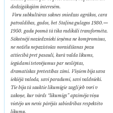
dedzīgākajām interesēm.
Voru
subkultūras saknes sniedzas agrākos, cara
patvaldības, gados, bet Staļina gulagos 1930.—
1950. gadu posmā tā tika radikāli transformēta.
Sākotnēji noziedznieki ieņēma ne kompromisus,
ne nožēlu nepazīstošas noraidīšanas pozu
attiecībā pret pasauli, kurā valda likums,
iegūdami tetovējumus par neslēptas,
dramatiskas pretestības zīmi. Viņiem bija sava
iekšējā valoda, savi paradumi, savi valdnieki.
Tie bija tā sauktie likumīgie zagļi jeb
vori v
zakoņe
, kur vārds “likumīgs” apzīmēja viņu
vietējo un nevis pārējās sabiedrības respektēto
likumu.