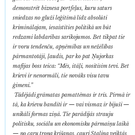
demonstrēt biznesa portfeļus, kuru saturs
sniedzas no gluži leģitīmā līdz absolūti
kriminālajam, iesaistīties politikā un būt
redzami labdarības sarīkojumos. Bet tikpat tie
ir
voru
tendenču, apņēmības un nežēlības
pārmantotāji, ļaudis, par ko pat Ņujorkas
mafijas boss teica: “Mēs, itāļi, nositīsim tevi. Bet
krievi ir nenormāli, tie novāks visu tavu
ģimeni.”
Tādējādi grāmatas pamattēmas ir trīs. Pirmā ir
tā, ka krievu bandīti ir — vai vismaz ir bijuši —
unikāli formas ziņā. Tie parādījās strauju
politisku, sociālu un ekonomisku pārmaiņu laikā
— no caru troņa krišanas, cauri Staļina veiktās