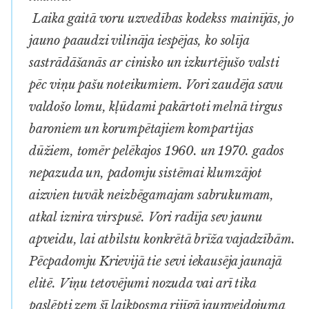
Laika gaitā
voru
uzvedības kodekss mainījās, jo
jauno paaudzi vilināja iespējas, ko solīja
sastrādāšanās ar cinisko un izkurtējušo valsti
pēc viņu pašu noteikumiem.
Vori
zaudēja savu
valdošo lomu, kļūdami pakārtoti melnā tirgus
baroniem un korumpētajiem kompartijas
dūžiem, tomēr pelēkajos 1960. un 1970. gados
nepazuda un, padomju sistēmai klumzājot
aizvien tuvāk neizbēgamajam sabrukumam,
atkal iznira virspusē.
Vori
radīja sev jaunu
apveidu, lai atbilstu konkrētā brīža vajadzībām.
Pēcpadomju Krievijā tie sevi iekausēja jaunajā
elitē. Viņu tetovējumi nozuda vai arī tika
paslēpti zem šī laikposma rijīgā jaunveidojuma