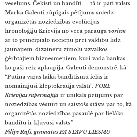
veselums. Čekisti un bandīti — tā ir pati valsts.
Marka Galeoti
rūpīgais pētījums sniedz
organizētās noziedzības evolūcijas
hronoloģiju Krievijā no vecā parauga
voriem
ar to principiālo necieņu pret valdību līdz
jaunajiem, dizaineru zīmolu uzvalkos
ģērbtajiem biznesmeņiem, kuri vada bankas,
ko paši reiz aplaupīja.
Galeoti
demonstrē, kā
“Putina varas laikā bandītismu ielās ir
nomainījusi kleptokrātija
valstī”.
VORI:
Krievijas supermafija
ir unikāls pētījums par
noziedzības vēsturi un saistošs stāsts par to, kā
organizētās noziedzības pasaulē par lielāko
bandītu ir kļuvusi valsts.”
Filips Rufs, grāmatas PA STĀVU LIESMU