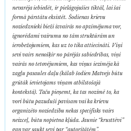
nevarēja iebiedēt, ir pielāgojušies tiktāl, lai šai
formā pārstātu eksistēt. Šodienas krievu
noziedznieki bieži izvairās no apzīmējuma
vor
,
ignorēdami vairumu no tām struktūrām un
ierobežojumiem, kas uz to tika attiecināti. Viņi
sevi vairs nenošķir no pārējās sabiedrības, viņi
vairās no tetovējumiem, kas viņus iezīmēja kā
zagļu pasaules daļu (kālab šodien Matvejs būtu
grūtāk ievietojams viņam atbilstošajā
kontekstā). Taču pieņemt, ka tas nozīmē to, ka
vori
būtu pazuduši pavisam vai ka krievu
organizēto noziedzību nekas specifisks vairs
neizceļ, būtu nopietna kļūda. Jaunie “krusttēvi”
gan var saukt sevi par “autoritātēm”,