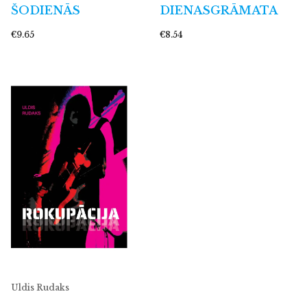
ŠODIENĀS
DIENASGRĀMATA
€9.65
€8.54
Uldis Rudaks