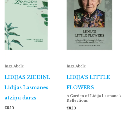
Inga Ābele
Inga Ābele
LIDIJAS ZIEDIŅI.
LIDIJA’S LITTLE
Lidijas Lasmanes
FLOWERS
A Garden of Lidija Lasmane’s
atziņu dārzs
Reflections
€8.10
€8.10