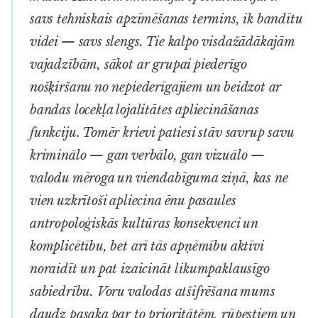
savs tehniskais apzīmēšanas termins, ik bandītu
videi — savs slengs. Tie kalpo visdažādākajām
vajadzībām, sākot ar grupai piederīgo
nošķiršanu no nepiederīgajiem un beidzot ar
bandas locekļa lojalitātes apliecināšanas
funkciju. Tomēr krievi patiesi stāv savrup savu
kriminālo — gan verbālo, gan vizuālo —
valodu mēroga un viendabīguma ziņā, kas ne
vien uzkrītoši apliecina ēnu pasaules
antropoloģiskās kultūras konsekvenci un
komplicētību, bet arī tās apņēmību aktīvi
noraidīt un pat izaicināt likumpaklausīgo
sabiedrību.
Voru
valodas atšifrēšana mums
daudz pasaka par to prioritātēm, rūpestiem un