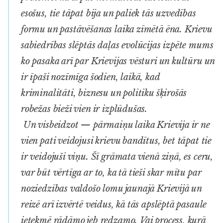
esošus, tie tāpat bija un paliek tās uzvedības
formu un pastāvēšanas laika zīmētā ēna. Krievu
sabiedrības slēptās daļas evolūcijas izpēte mums
ko pasaka arī par Krievijas vēsturi un kultūru un
ir īpaši nozīmīga šodien, laikā, kad
kriminalitāti, biznesu un politiku šķirošās
robežas bieži vien ir izplūdušas.
Un visbeidzot — pārmaiņu laika Krievija ir ne
vien pati veidojusi krievu bandītus, bet tāpat tie
ir veidojuši viņu. Šī grāmata vienā ziņā, es ceru,
var būt vērtīga ar to, ka tā tieši skar mītu par
noziedzības valdošo lomu jaunajā Krievijā un
reizē arī izvērtē veidus, kā tās apslēptā pasaule
ietekmē rādāmo jeb redzamo. Vai process, kurā