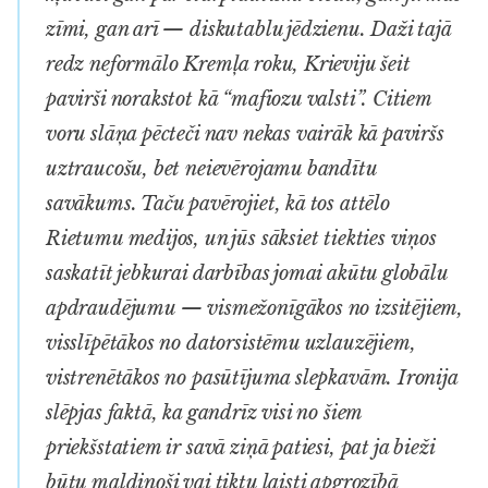
zīmi, gan arī — diskutablu jēdzienu. Daži tajā
redz neformālo Kremļa roku, Krieviju šeit
pavirši norakstot kā “mafiozu valsti”. Citiem
voru
slāņa pēcteči nav nekas vairāk kā paviršs
uztraucošu, bet neievērojamu bandītu
savākums. Taču pavērojiet, kā tos attēlo
Rietumu medijos, un jūs sāksiet tiekties viņos
saskatīt jebkurai darbības jomai akūtu globālu
apdraudējumu — vismežonīgākos no izsitējiem,
visslīpētākos no datorsistēmu uzlauzējiem,
vistrenētākos no pasūtījuma slepkavām. Ironija
slēpjas faktā, ka gandrīz visi no šiem
priekšstatiem ir savā ziņā patiesi, pat ja bieži
būtu maldinoši vai tiktu laisti apgrozībā