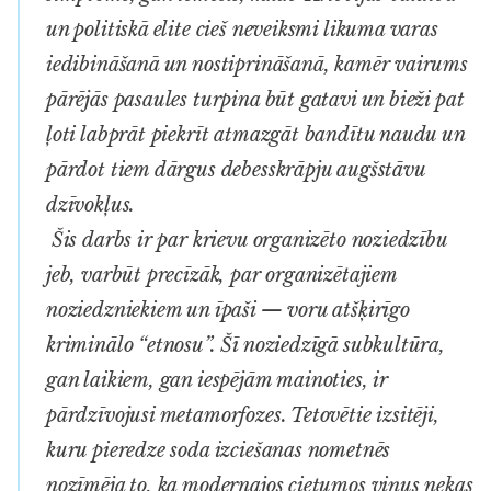
un politiskā elite cieš neveiksmi likuma varas
iedibināšanā un nostiprināšanā, kamēr vairums
pārējās pasaules turpina būt gatavi un bieži pat
ļoti labprāt piekrīt atmazgāt bandītu naudu un
pārdot tiem dārgus debesskrāpju augšstāvu
dzīvokļus.
Šis darbs ir par krievu organizēto noziedzību
jeb, varbūt precīzāk, par organizētajiem
noziedzniekiem un īpaši —
voru
atšķirīgo
kriminālo “etnosu”. Šī noziedzīgā subkultūra,
gan laikiem, gan iespējām mainoties, ir
pārdzīvojusi metamorfozes. Tetovētie izsitēji,
kuru pieredze soda izciešanas nometnēs
nozīmēja to, ka modernajos cietumos viņus nekas