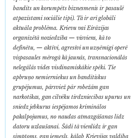
bandīts un korumpēts biznesmenis ir pasaulē
atpazīstami sociālie tipi). Tā ir arī globāli
aktuāla problēma. Krievu vai Eirāzijas
organizētā noziedzība — visviens, kā to
definētu, — aktīvi, agresīvi un uzņēmīgi operē
vispasaules mērogā kā jaunās, transnacionālās
nelegālās vides visdinamiskākie spēki. Tie
apbruņo nemierniekus un bandītiskus
grupējumus, pārsviež pār robežām gan
narkotikas, gan cilvēku tirdzniecības upurus un
sniedz jebkurus iespējamos kriminālos
pakalpojumus, no naudas atmazgāšanas līdz
datoru uzlaušanai. Šādi tā vienlīdz ir gan
simptoms, gan iemesls, kālab Krievijas valdība