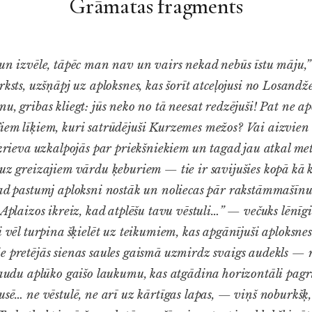
Grāmatas fragments
 un izvēle, tāpēc man nav un vairs nekad nebūs īstu māju,
rksts, uzšņāpj uz aploksnes, kas šorīt atceļojusi no Losandž
u, gribas kliegt: jūs neko no tā neesat redzējuši! Pat ne 
iem līķiem, kuri satrūdējuši Kurzemes mežos? Vai aizvien 
e krieva uzkalpojās par priekšniekiem un tagad jau atkal me
 uz greizajiem vārdu ķeburiem — tie ir savijušies kopā kā 
Tad pastumj aploksni nostāk un noliecas pār rakstāmmašīnu
Aplaizos ikreiz, kad atplēšu tavu vēstuli…” — večuks lēnīg
i vēl turpina šķielēt uz teikumiem, kas apgānījuši aploksne
 pretējās sienas saules gaismā uzmirdz svaigs audekls — ra
 baudu aplūko gaišo laukumu, kas atgādina horizontāli pagri
usē… ne vēstulē, ne arī uz kārtīgas lapas, — viņš noburkšķ