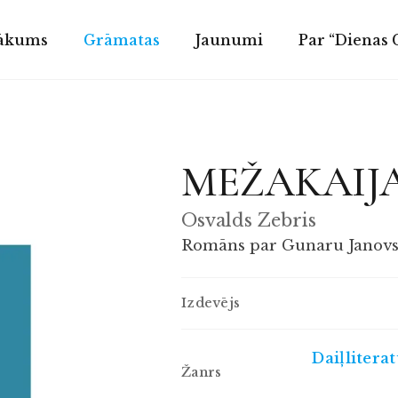
ākums
Grāmatas
Jaunumi
Par “Dienas
MEŽAKAIJ
Osvalds Zebris
Romāns par Gunaru Janovs
Izdevējs
Daiļlitera
Žanrs