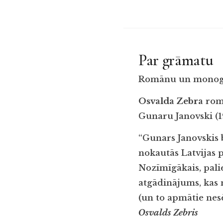
Par grāmatu
Romānu un monogrā
Osvalda Zebra
rom
Gunaru Janovski (
“Gunars Janovskis b
nokautās Latvijas p
Nozīmīgākais, pali
atgādinājums, kas n
(un to apmātie nesē
Osvalds Zebris