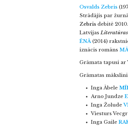
Osvalds Zebris
(197
Strādājis par žurn
Zebris
debitē 2010
Latvijas
Literatūra
ĒNĀ
(2014) rakstni
iznācis romāns
MĀ
Grāmata tapusi ar 
Grāmatas mākslinie
Inga Ābele
MĪ
Arno Jundze
E
Inga Žolude
V
Viesturs Vecg
Inga Gaile
RA