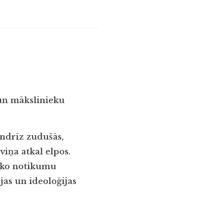
 un mākslinieku
andrīz zudušās,
viņa atkal elpos.
isko notikumu
jas un ideoloģijas