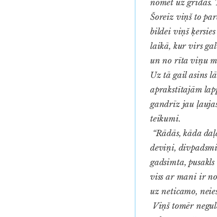
nomet uz grīdas. 
Šoreiz viņš to pa
bildei viņš ķersie
laikā, kur virs ga
un no rīta viņu m
Uz tā gail asins l
aprakstītajām lapp
gandrīz jau ļauja
teikumi.
“Rādās, kāda daļa
deviņi, divpadsmi
gadsimta, pusakls
viss ar mani ir not
uz neticamo, neie
Viņš tomēr negulēs