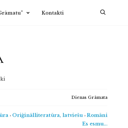
 Grāmatu”
Kontakti
A
ki
Dienas Grāmata
tūra
Oriģinālliteratūra, latviešu
Romāni
›
›
Es esmu...