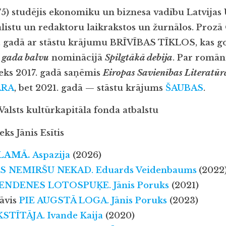
5) studējis ekonomiku un biznesa vadību Latvijas 
ālistu un redaktoru laikrakstos un žurnālos. Prozā
. gadā ar stāstu krājumu BRĪVĪBAS TĪKLOS, kas go
s gada balvu
nominācijā
Spilgtākā debija
. Par romā
eks 2017. gadā saņēmis
Eiropas Savienības Literatūr
RA
, bet 2021. gadā — stāstu krājums
ŠAUBAS
.
Valsts kultūrkapitāla fonda atbalstu
ks Jānis Esītis
LAMĀ.
Aspazija
(2026)
S NEMIRŠU NEKAD.
Eduards Veidenbaums
(2022
ENDENES LOTOSPUĶE.
Jānis Poruks
(2021)
rāvis
PIE AUGSTĀ LOGA.
Jānis Poruks
(2023)
KSTĪTĀJA.
Ivande Kaija
(2020)