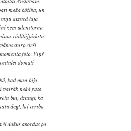
 atbildi Anšlavam.
pati meža būtība, un
s viņu aizved tajā
eriņi zem ūdenstorņa
iņas rādītājpirksta.
vākos starp cieši
n momenta foto. Viņš
vēstulei domāti
ikā, kad man bija
i vairāk nekā puse
rētu būt, draugs, ka
inātu degt, lai cerība
t vēl dažus akordus pa