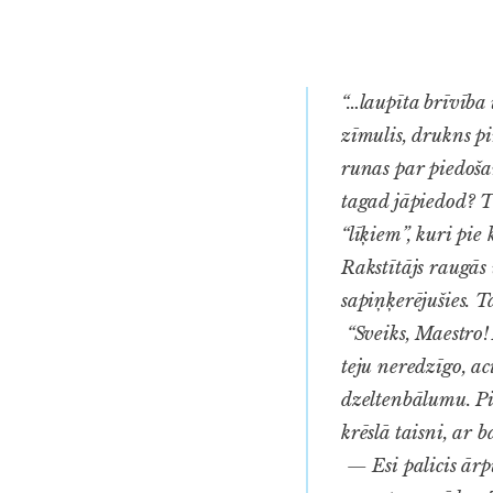
“…laupīta brīvība
zīmulis, drukns pi
runas par piedošan
tagad jāpiedod? T
“līķiem”, kuri pi
Rakstītājs raugās
sapiņķerējušies. 
“Sveiks, Maestro! 
teju neredzīgo, ac
dzeltenbālumu. Pie
krēslā taisni, ar
— Esi palicis ārp