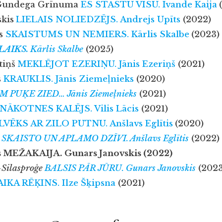
 Gundega Grīnuma
ES STĀSTU VISU.
Ivande Kaija
skis
LIELAIS NOLIEDZĒJS.
Andrejs Upīts
(2022)
ns
SKAISTUMS UN NEMIERS.
Kārlis Skalbe
(2023)
LAIKS.
Kārlis Skalbe
(2025)
tiņš
MEKLĒJOT EZERIŅU.
Jānis Ezeriņš
(2021)
s
KRAUKLIS.
Jānis Ziemeļnieks
(2020)
M PUĶE ZIED…
Jānis Ziemeļnieks
(2021)
NĀKOTNES KALĒJS.
Vilis Lācis
(2021)
LVĒKS AR ZILO PUTNU.
Anšlavs Eglītis
(2020)
 SKAISTO UN APLAMO DZĪVI.
Anšlavs Eglītis
(2022)
s MEŽAKAIJA. Gunars Janovskis (2022)
-Silasproģe
BALSIS PĀR JŪRU.
Gunars Janovskis
(2023
AIKA RĒĶINS.
Ilze Šķipsna
(2021)