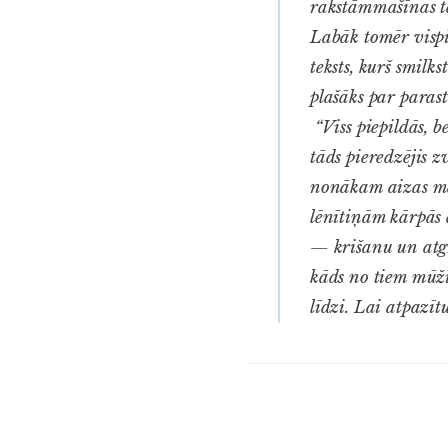
rakstāmmašīnas ta
Labāk tomēr vispi
teksts, kurš smilk
plašāks par parastu
“Viss piepildās, b
tāds pieredzējis z
nonākam aizas malā
lēnītiņām kārpās 
— krišanu un atgr
kāds no tiem mūžī
līdzi. Lai atpazī