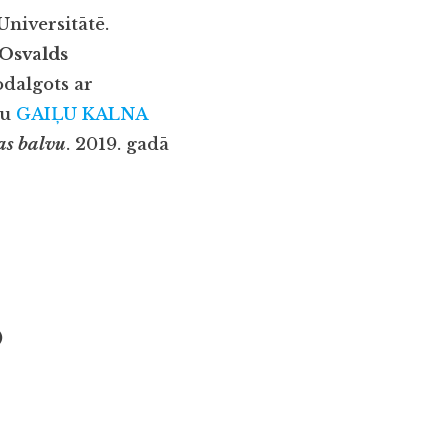
Universitātē.
Osvalds
dalgots ar
nu
GAIĻU KALNA
as balvu
. 2019. gadā
)