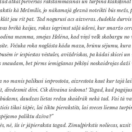
Tad atkal pievēršas rakstāmmašīnai un turpina klakšķināt
rakstīs kā Mežmīlis, jo nākamajā gleznā noteikti būs mežs, 
s klāt jau rīt pat. Tad nogurusī acs aizveras. Audekla durvi
lvas brēkā kaijas, rokas iegrimst sāļā ūdenī, kur smaržo c
odina mamma, smejas Helēna, kad viņš velk skabargu no v
āsīte. Večuka roka noglāsta kādu mazu, brūnu sējumu, kura 
usēm ir iespiestas vēstules, avīždriskas, pa kādai skicei u
s snaudam, bet pirms iemigšanas pēkšņi noskaidrojas daži 
 no manis palikusi iesprostota, aizrestota kaut kur tajā la
t, divdesmit divi. Cik dīvaina iedoma! Tagad, kad pagājus
 būdams, daudzas lietas redzu skaidrāk nekā tad. Vai tā va
icis tikai tāpēc, lai tiktu pierakstīts, lai sveces liesma turp
spējamo paliktu dzīva?”
, nē, šis ir jāpieraksta tagad. Zīmuļpirkstis noliecas, uzsi