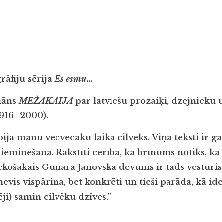
fiju sērija
Es esmu…
āns
MEŽAKAIJA
par latviešu prozaiķi, dzejnieku
1916–2000).
ija manu vecvecāku laika cilvēks. Viņa teksti ir g
ieminēšana. Rakstīti cerībā, ka brīnums notiks, ka 
ekošākais Gunara Janovska devums ir tāds vēstur
evis vispārina, bet konkrēti un tieši parāda, kā ide
ji) samin cilvēku dzīves.”