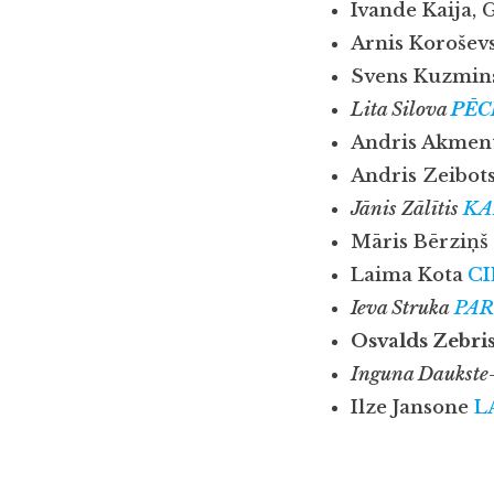
Ivande Kaija,
Arnis Korošev
Svens Kuzmi
Lita Silova
PĒC
Andris Akmen
Andris Zeibot
Jānis Zālītis
KA
Māris Bērziņš
Laima Kota
CI
Ieva Struka
PAR
Osvalds Zebri
Inguna Daukste
Ilze Jansone
L