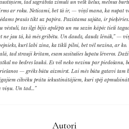
ustiņiem, tad sagrābsta zīmuli un velk lielus, melnus burt
rms ar roku. Neticami, bet tā ir, — viņš mana, ka nupat v
stēdams prasās tikt uz papīra. Pazīstama sajūta, ir pieķēries
 vēstuli, tas ilgi bijis apslēpts un nu sazin kāpēc tieši tagad
et ne jau tā, kā mēs gribētu. Un daudz, daudz lēnāk,” — vi
vejnieks, kurš labi zina, ka tīkli pilni, bet vēl nezina, ar
, tad strauji krītam, esam sasitušies lupatu lēveros. Daži
atkal no bedres laukā. Es vēl neko nezinu par piedošanu, be
iešanos — grēks būtu aizmirst. Lai mēs būtu gatavi tam b
gajiem cilvēku prātu iekustinātājiem, kuri spēj apmulsinā
tu viņu. Un tad…”
Autori