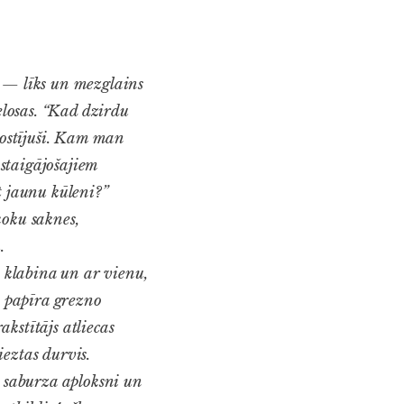
” — līks un mezglains
elosas. “Kad dzirdu
apostījuši. Kam man
staigājošajiem
t jaunu kūleni?”
koku saknes,
.
i klabina un ar vienu,
s papīra grezno
kstītājs atliecas
eztas durvis.
, saburza aploksni un