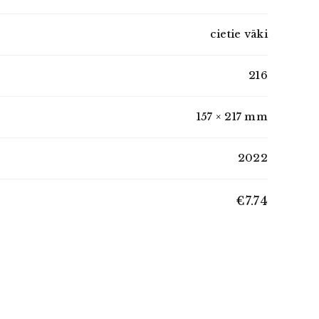
cietie vāki
216
157 × 217 mm
2022
€7.74