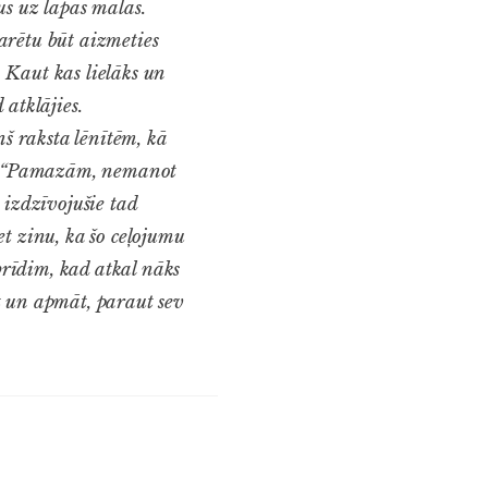
us uz lapas malas.
arētu būt aizmeties
. Kaut kas lielāks un
 atklājies.
ņš raksta lēnītēm, kā
 ko. “Pamazām, nemanot
 izdzīvojušie tad
t zinu, ka šo ceļojumu
rīdim, kad atkal nāks
t un apmāt, paraut sev