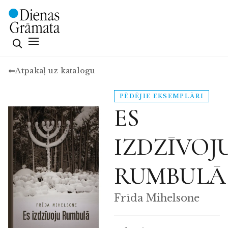
Atpakaļ uz katalogu
PĒDĒJIE EKSEMPLĀRI
ES
IZDZĪVOJ
RUMBULĀ
Frīda Mihelsone