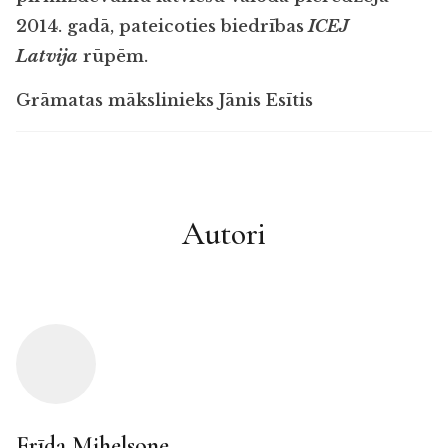
2014. gadā, pateicoties biedrības
ICEJ
Latvija
rūpēm.
Grāmatas mākslinieks Jānis Esītis
Autori
Frīda Mihelsone