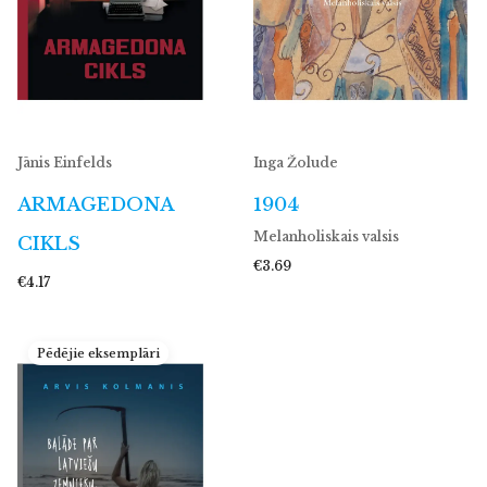
Jānis Einfelds
Inga Žolude
ARMAGEDONA
1904
Melanholiskais valsis
CIKLS
€3.69
€4.17
Pēdējie eksemplāri