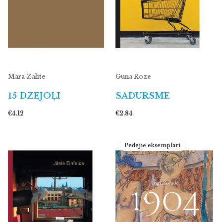
Māra Zālīte
Guna Roze
15 DZEJOĻI
SADURSME
€4.12
€2.84
Pēdējie eksemplāri