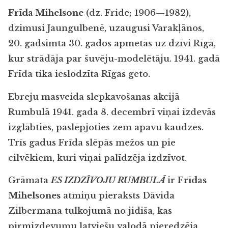
Frīda Mihelsone
(dz. Fride; 1906—1982),
dzimusi Jaungulbenē, uzaugusi Varakļānos,
20. gadsimta 30. gados apmetās uz dzīvi Rīgā,
kur strādāja par šuvēju-modelētāju. 1941. gadā
Frīda tika ieslodzīta Rīgas geto.
Ebreju masveida slepkavošanas akcijā
Rumbulā 1941. gada 8. decembrī viņai izdevās
izglābties, paslēpjoties zem apavu kaudzes.
Trīs gadus Frīda slēpās mežos un pie
cilvēkiem, kuri viņai palīdzēja izdzīvot.
Grāmata
ES IZDZĪVOJU RUMBULĀ
ir
Frīdas
Mihelsones
atmiņu pieraksts Dāvida
Zilbermana tulkojumā no jidiša, kas
pirmizdevumu latviešu valodā pieredzēja