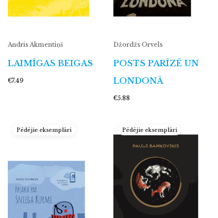
Andris Akmentiņš
Džordžs Orvels
LAIMĪGAS BEIGAS
POSTS PARĪZĒ UN
LONDONĀ
€7.49
€5.88
Pēdējie eksemplāri
Pēdējie eksemplāri