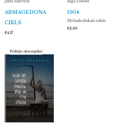
Jānis Einfelds
Inga Žolude
ARMAGEDONA
1904
Melanholiskais valsis
CIKLS
€3.69
€4.17
Pēdējie eksemplāri