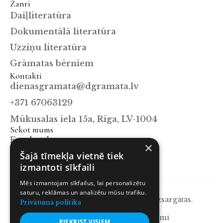
Žanri
Daiļliteratūra
Dokumentālā literatūra
Uzziņu literatūra
Grāmatas bērniem
Kontakti
dienasgramata@dgramata.lv
+371 67063129
Mūkusalas iela 15a, Rīga, LV-1004
Sekot mums
Facebook
×
Šajā tīmekļa vietnē tiek
Instagram
izmantoti sīkfaili
X.com
Mēs izmantojam sīkfailus, lai personalizētu
saturu, reklāmas un analizētu mūsu trafiku.
© 2026 Dienas Grāmata. Visas tiesības aizsargātas.
Privātuma politika
Privātuma politika
Lietošanas noteikumi
PIEKRIST VISIEM