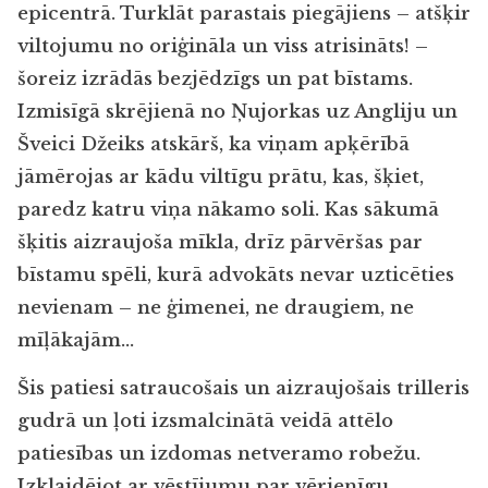
epicentrā. Turklāt parastais piegājiens – atšķir
viltojumu no oriģināla un viss atrisināts! –
šoreiz izrādās bezjēdzīgs un pat bīstams.
Izmisīgā skrējienā no Ņujorkas uz Angliju un
Šveici Džeiks atskārš, ka viņam apķērībā
jāmērojas ar kādu viltīgu prātu, kas, šķiet,
paredz katru viņa nākamo soli. Kas sākumā
šķitis aizraujoša mīkla, drīz pārvēršas par
bīstamu spēli, kurā advokāts nevar uzticēties
nevienam – ne ģimenei, ne draugiem, ne
mīļākajām…
Šis patiesi satraucošais un aizraujošais trilleris
gudrā un ļoti izsmalcinātā veidā attēlo
patiesības un izdomas netveramo robežu.
Izklaidējot ar vēstījumu par vērienīgu