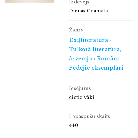
Izdevējs
Dienas Grāmata
Žanrs
Daiļliteratūra
›
Tulkotā literatūra,
ārzemju
Romāni
›
Pēdējie eksemplāri
Iesējums
cietie vāki
Lapaspušu skaits
440