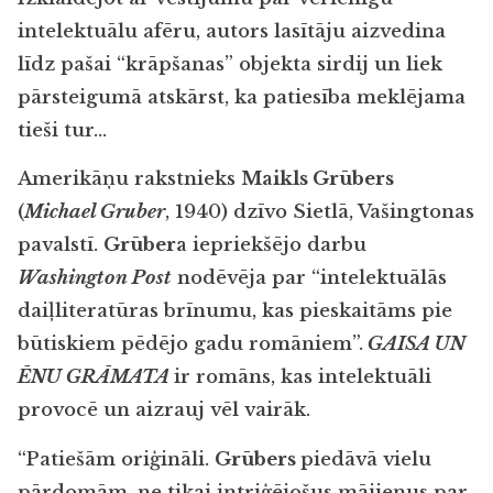
intelektuālu afēru, autors lasītāju aizvedina
līdz pašai “krāpšanas” objekta sirdij un liek
pārsteigumā atskārst, ka patiesība meklējama
tieši tur…
Amerikāņu rakstnieks
Maikls Grūbers
(
Michael Gruber
, 1940) dzīvo Sietlā, Vašingtonas
pavalstī.
Grūbera
iepriekšējo darbu
Washington Post
nodēvēja par “intelektuālās
daiļliteratūras brīnumu, kas pieskaitāms pie
būtiskiem pēdējo gadu romāniem”.
GAISA UN
ĒNU GRĀMATA
ir romāns, kas intelektuāli
provocē un aizrauj vēl vairāk.
“Patiešām oriģināli.
Grūbers
piedāvā vielu
pārdomām, ne tikai intriģējošus mājienus par