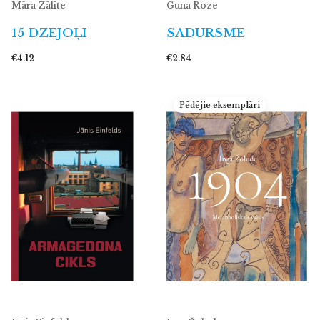
Māra Zālīte
Guna Roze
15 DZEJOĻI
SADURSME
€4.12
€2.84
Pēdējie eksemplāri