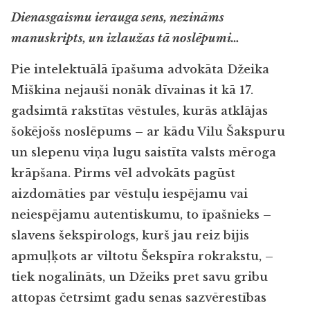
Dienasgaismu ierauga sens, nezināms
manuskripts, un izlaužas tā noslēpumi…
Pie intelektuālā īpašuma advokāta Džeika
Miškina nejauši nonāk dīvainas it kā 17.
gadsimtā rakstītas vēstules, kurās atklājas
šokējošs noslēpums – ar kādu Vilu Šakspuru
un slepenu viņa lugu saistīta valsts mēroga
krāpšana. Pirms vēl advokāts pagūst
aizdomāties par vēstuļu iespējamu vai
neiespējamu autentiskumu, to īpašnieks –
slavens šekspirologs, kurš jau reiz bijis
apmuļķots ar viltotu Šekspīra rokrakstu, –
tiek nogalināts, un Džeiks pret savu gribu
attopas četrsimt gadu senas sazvērestības