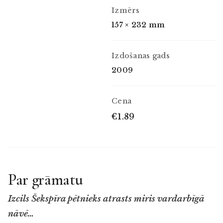
Izmērs
157 × 232 mm
Izdošanas gads
2009
Cena
€1.89
Par grāmatu
Izcils Šekspīra pētnieks atrasts miris vardarbīgā
nāvē…