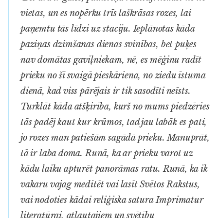
vietas, un es nopērku trīs laškrāsas rozes, lai
paņemtu tās līdzi uz staciju. Ieplānotas kāda
paziņas dzimšanas dienas svinības, bet puķes
nav domātas gaviļniekam, nē, es mēģinu radīt
prieku no šī svaigā pieskāriena, no ziedu īstuma
dienā, kad viss pārējais ir tik sasodīti neīsts.
Turklāt kāda atšķirība, kurš no mums piedzēries
tās padēj kaut kur krūmos, tad jau labāk es pati,
jo rozes man patiešām sagādā prieku. Manuprāt,
tā ir laba doma. Runā, ka ar prieku varot uz
kādu laiku apturēt panorāmas ratu. Runā, ka ik
vakaru vajag meditēt vai lasīt Svētos Rakstus,
vai nodoties kādai reliģiska satura
Imprimatur
literatūrai, atļautajiem un svētību