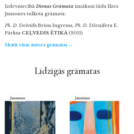
Izdevniecībā
Dienas Grāmata
iznākusi šāda Ilzes
Jansones tulkota grāmata:
Ph. D.
Deivids Brūss Ingrems,
Ph. D.
Dženifera E.
Pārksa
CEĻVEDIS ĒTIKĀ
(2011)
Skatīt visas autora grāmatas →
Līdzīgās grāmatas
Jaunums
Jaunums