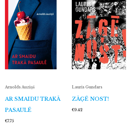
Arnolds Auziņš
Lauris Gundars
AR SMAIDU TRAKĀ
ZĀĢĒ NOST!
PASAULĒ
€9.42
€7.75