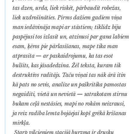
tas dzen, urda, liek riskēt, pārbaudīt robežas,
liek uzdrošināties. Pirms dažiem gadiem viņa
man iedāvināja mapi ar stāstiem; tiklīdz biju
paspējusi tos izlasīt un, atzinusi par gana labiem
esam, ķēros pie pārlasīšanas, mape tika man
atprasīta — ar paskaidrojumu, ka tas esot
bulšits, kas jāsadedzina. Žēl teksta, kuram tik
destruktīvs radītājs. Taču viņai tas nāk ārā itin
kā pats no sevis, analīze un paškritika pamostas
negaidīti, vietā un nevietā — satrakotam stirnu
bukam ceļā nestāsies, mapi no rokām neizrausi,
ja reiz radība lemta bojāejai kopš grēkā krišanas
mirkļa.
Starp vilcieniem stacijā burzma ir drusku