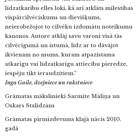
līdzatkarību elles loki, kā arī atklāts mīlestības
vispārcilvēciskums un dievišķums,
neierobežojot to cilvēku izdomātu noteikumu
kanonos. Autore atklāj savu varoni visā tās
cilvēcīgumā un īstumā, līdz ar to dāvājot
ikvienam no mums, kuram atpazīstama
atkarīgu vai līdzatkarīgu attiecību pieredze,
iespēju tikt ieraudzītiem.”
Inga Gaile, dzejniece un rakstniece
Grāmatas mākslinieki Sarmīte Māliņa un
Oskars Stalidzāns
Grāmatas pirmizdevums klajā nācis 2010.
gadā