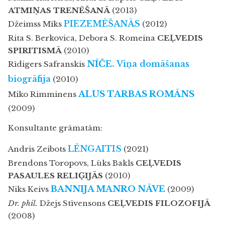
ATMIŅAS TRENĒŠANĀ
(2013)
PIEZEMĒŠANĀS
Džeimss Mīks
(2012)
Rita S. Berkovica, Debora S. Romeina
CEĻVEDIS
SPIRITISMĀ
(2010)
NĪČE.
Viņa domāšanas
Rīdigers Safranskis
biogrāfija
(2010)
ALUS TARBAS ROMĀNS
Miko Rimminens
(2009)
Konsultante grāmatām:
LĒNGAITIS
Andris Zeibots
(2021)
Brendons Toropovs, Lūks Bakls
CEĻVEDIS
PASAULES RELIĢIJĀS
(2010)
BANNIJA MANRO NĀVE
Niks Keivs
(2009)
Dr. phil.
Džejs Stīvensons
CEĻVEDIS FILOZOFIJĀ
(2008)