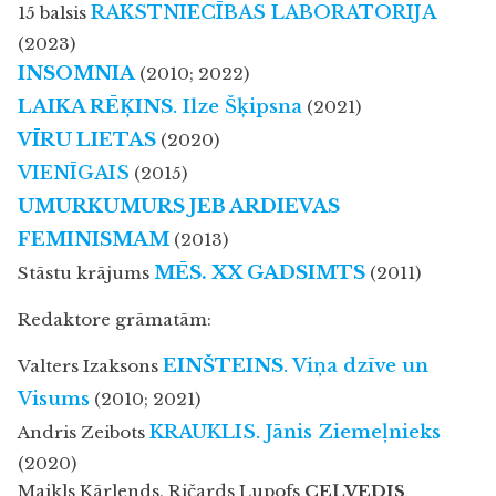
RAKSTNIECĪBAS LABORATORIJA
15 balsis
(2023)
INSOMNIA
(2010; 2022)
LAIKA RĒĶINS
. Ilze Šķipsna
(2021)
VĪRU LIETAS
(2020)
VIENĪGAIS
(2015)
UMURKUMURS JEB ARDIEVAS
FEMINISMAM
(2013)
MĒS. XX GADSIMTS
Stāstu krājums
(2011)
Redaktore grāmatām:
EINŠTEINS
. Viņa dzīve un
Valters Izaksons
Visums
(2010; 2021)
KRAUKLIS. Jānis Ziemeļnieks
Andris Zeibots
(2020)
Maikls Kārlends, Ričards Lupofs
CEĻVEDIS