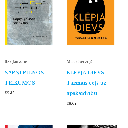
Ilze Jansone
Māris Bērziņš
SAPŅI PILNOS
KLĒPJA DIEVS
TEIKUMOS
Taisnais ceļš uz
apskaidrību
€9.38
€8.62