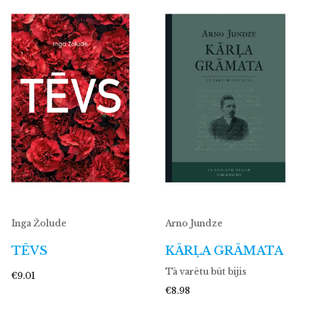
Inga Žolude
Arno Jundze
TĒVS
KĀRĻA GRĀMATA
Tā varētu būt bijis
€9.01
€8.98