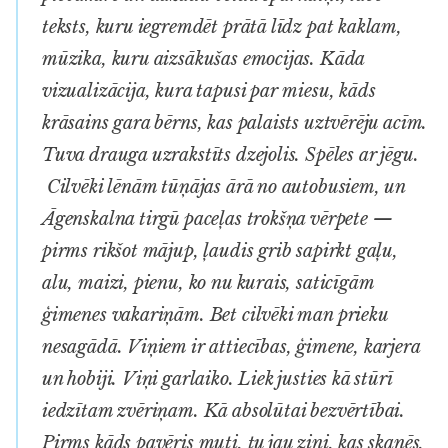
teksts, kuru iegremdēt prātā līdz pat kaklam,
mūzika, kuru aizsākušas emocijas. Kāda
vizualizācija, kura tapusi par miesu, kāds
krāsains gara bērns, kas palaists uztvērēju acīm.
Tuva drauga uzrakstīts dzejolis. Spēles ar jēgu.
Cilvēki lēnām tūņājas ārā no autobusiem, un
Āgenskalna tirgū paceļas trokšņa vērpete —
pirms rikšot mājup, ļaudis grib sapirkt gaļu,
alu, maizi, pienu, ko nu kurais, saticīgām
ģimenes vakariņām. Bet cilvēki man prieku
nesagādā. Viņiem ir attiecības, ģimene, karjera
un hobiji. Viņi garlaiko. Liek justies kā stūrī
iedzītam zvēriņam. Kā absolūtai bezvērtībai.
Pirms kāds pavēris muti, tu jau zini, kas skanēs,