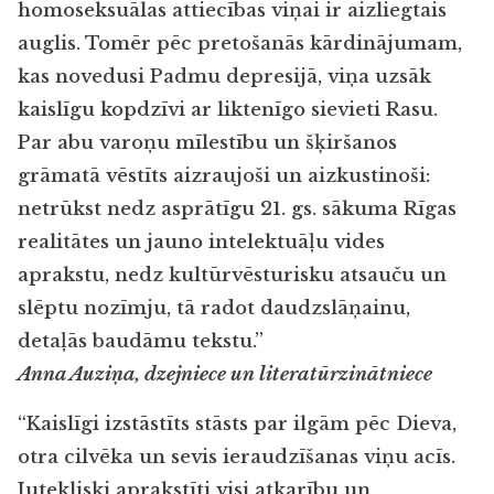
homoseksuālas attiecības viņai ir aizliegtais
auglis. Tomēr pēc pretošanās kārdinājumam,
kas novedusi Padmu depresijā, viņa uzsāk
kaislīgu kopdzīvi ar liktenīgo sievieti Rasu.
Par abu varoņu mīlestību un šķiršanos
grāmatā vēstīts aizraujoši un aizkustinoši:
netrūkst nedz asprātīgu 21. gs. sākuma Rīgas
realitātes un jauno intelektuāļu vides
aprakstu, nedz kultūrvēsturisku atsauču un
slēptu nozīmju, tā radot daudzslāņainu,
detaļās baudāmu tekstu.”
Anna Auziņa, dzejniece un literatūrzinātniece
“Kaislīgi izstāstīts stāsts par ilgām pēc Dieva,
otra cilvēka un sevis ieraudzīšanas viņu acīs.
Jutekliski aprakstīti visi atkarību un