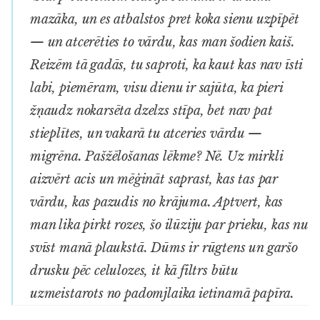
mazāka, un es atbalstos pret koka sienu uzpīpēt
— un atcerēties to vārdu, kas man šodien kaiš.
Reizēm tā gadās, tu saproti, ka kaut kas nav īsti
labi, piemēram, visu dienu ir sajūta, ka pieri
žņaudz nokarsēta dzelzs stīpa, bet nav pat
stieplītes, un vakarā tu atceries vārdu —
migrēna. Pašžēlošanas lēkme? Nē. Uz mirkli
aizvērt acis un mēģināt saprast, kas tas par
vārdu, kas pazudis no krājuma. Aptvert, kas
man lika pirkt rozes, šo ilūziju par prieku, kas nu
svīst manā plaukstā. Dūms ir rūgtens un garšo
drusku pēc celulozes, it kā filtrs būtu
uzmeistarots no padomjlaika ietinamā papīra.