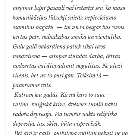
mēģināt lāpīt pasauli vai iestāstīt sev, ka masu
komunikācijas līdzekļi sniedz nepieciešamo
esamības bagāžu, — tik un tā beigās būs viens
un tas pats, nabadzības smaka un vientulība.
Galu galā vakardiena paliek tikai tava
vakardiena — astoņas stundas darba, četras
nodzertas vai divpadsmit nogulētas. Ne gluži
ritenis, bet uz to pusi gan. Teiksim tā —
panorāmas rats.
Katram jau gadās. Kā nu kurš to sauc —
rutīna, reliģiskā krīze, dvēseles tumšā nakts,
radošā depresija. Vai tumšās nakts reliģiskā
depresija, tas, šķiet, būtu visprecīzāk.
Bet ārā ir gaišs, pulksteņa rādītāji nekust ne no