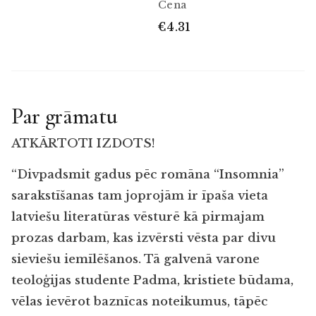
Cena
€4.31
Par grāmatu
ATKĀRTOTI IZDOTS!
“Divpadsmit gadus pēc romāna “Insomnia”
sarakstīšanas tam joprojām ir īpaša vieta
latviešu literatūras vēsturē kā pirmajam
prozas darbam, kas izvērsti vēsta par divu
sieviešu iemīlēšanos. Tā galvenā varone
teoloģijas studente Padma, kristiete būdama,
vēlas ievērot baznīcas noteikumus, tāpēc