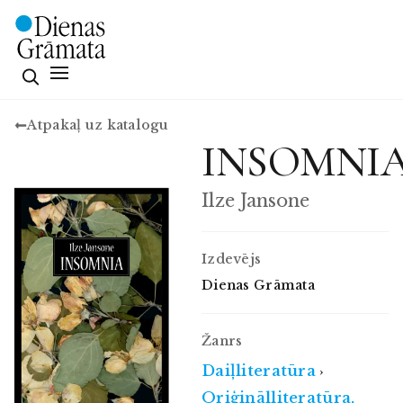
Atpakaļ uz katalogu
INSOMNI
Ilze Jansone
Izdevējs
Dienas Grāmata
Žanrs
Daiļliteratūra
›
Oriģinālliteratūra,