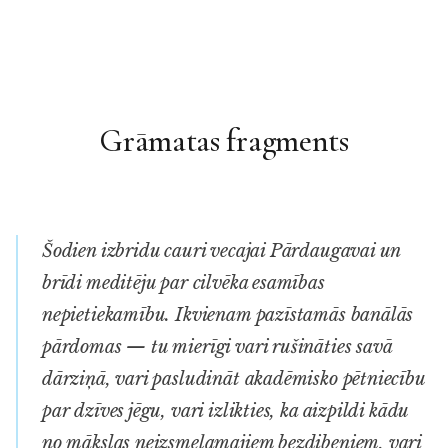
Grāmatas fragments
Šodien izbridu cauri vecajai Pārdaugavai un
brīdi meditēju par cilvēka esamības
nepietiekamību. Ikvienam pazīstamās banālās
pārdomas — tu mierīgi vari rušināties savā
dārziņā, vari pasludināt akadēmisko pētniecību
par dzīves jēgu, vari izlikties, ka aizpildi kādu
no mākslas neizsmeļamajiem bezdibeņiem, vari