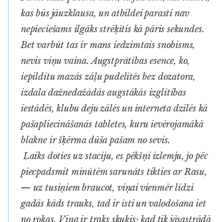
kas būs jāuzklausa, un atbildei parasti nav
nepieciešams ilgāks strēķītis kā pāris sekundes.
Bet varbūt tas ir mans iedzimtais snobisms,
nevis viņu vaina. Augstprātības esence, ko,
iepildītu mazās zāļu pudelītēs bez dozatora,
izdala dažnedažādās augstākās izglītības
iestādēs, klubu deju zālēs un interneta dzīlēs kā
pašapliecināšanās tabletes, kuru ievērojamākā
blakne ir šķērma dūša pašam no sevis.
Laiks doties uz staciju, es pēkšņi izlemju, jo pēc
piecpadsmit minūtēm sarunāts tikties ar Rasu,
— uz tusiņiem braucot, viņai vienmēr līdzi
gadās kāds trauks, tad ir īsti un valodošana iet
no rokas. Viņa ir traks skuķis; kad tik jāsastrādā