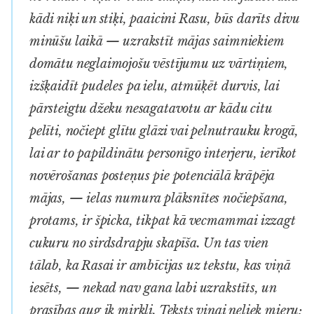
kādi niķi un stiķi, paaicini Rasu, būs darīts divu
minūšu laikā — uzrakstīt mājas saimniekiem
domātu neglaimojošu vēstījumu uz vārtiņiem,
izšķaidīt pudeles pa ielu, atmūķēt durvis, lai
pārsteigtu džeku nesagatavotu ar kādu citu
pelīti, nočiept glītu glāzi vai pelnutrauku krogā,
lai ar to papildinātu personīgo interjeru, ierīkot
novērošanas posteņus pie potenciālā krāpēja
mājas, — ielas numura plāksnītes nočiepšana,
protams, ir špicka, tikpat kā vecmammai izzagt
cukuru no sirdsdrapju skapīša. Un tas vien
tālab, ka Rasai ir ambīcijas uz tekstu, kas viņā
iesēts, — nekad nav gana labi uzrakstīts, un
prasības aug ik mirkli. Teksts viņai neliek mieru;