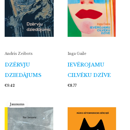
Andris Zeibots
Inga Gaile
DZĒRVJU
IEVĒROJAMU
DZIEDĀJUMS
CILVĒKU DZĪVE
€9.42
€8.77
Jaunums