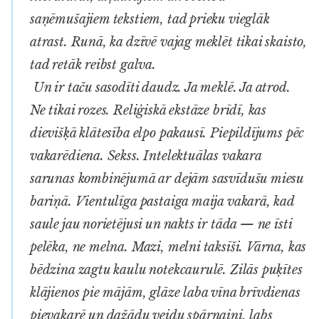
saņēmušajiem tekstiem, tad prieku vieglāk
atrast. Runā, ka dzīvē vajag meklēt tikai skaisto,
tad retāk reibst galva.
Un ir taču sasodīti daudz. Ja meklē. Ja atrod.
Ne tikai rozes. Reliģiskā ekstāze brīdī, kas
dievišķā klātesība elpo pakausī. Piepildījums pēc
vakarēdiena. Sekss. Intelektuālas vakara
sarunas kombinējumā ar dejām sasvīdušu miesu
bariņā. Vientulīga pastaiga maija vakarā, kad
saule jau norietējusi un nakts ir tāda — ne īsti
pelēka, ne melna. Mazi, melni taksīši. Vārna, kas
bēdzina zagtu kaulu notekcaurulē. Zilās puķītes
klājienos pie mājām, glāze laba vīna brīvdienas
pievakarē un dažādu veidu spārnaiņi, labs