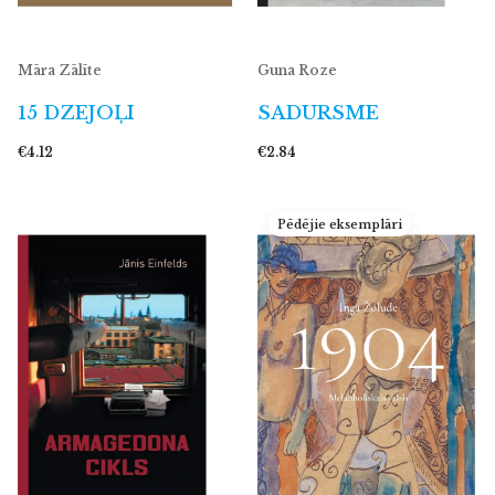
Māra Zālīte
Guna Roze
15 DZEJOĻI
SADURSME
€4.12
€2.84
Pēdējie eksemplāri