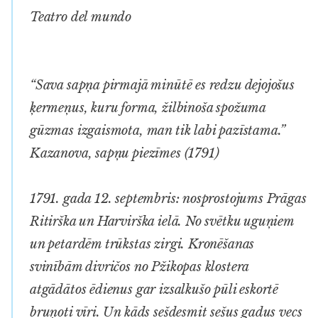
Teatro del mundo
“Sava sapņa pirmajā minūtē es redzu dejojošus
ķermeņus, kuru forma,
žilbinoša spožuma
gūzmas izgaismota, man tik labi pazīstama.”
Kazanova, sapņu piezīmes (1791)
1791. gada 12. septembris: nosprostojums Prāgas
Ritirška un Harvirška ielā. No svētku uguņiem
un petardēm trūkstas zirgi. Kronēšanas
svinībām divričos no Pžikopas klostera
atgādātos ēdienus gar izsalkušo pūli eskortē
bruņoti vīri. Un kāds sešdesmit sešus gadus vecs