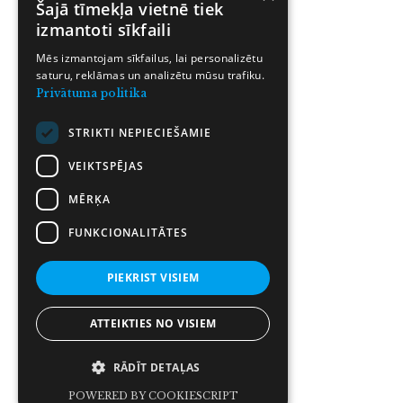
Šajā tīmekļa vietnē tiek
izmantoti sīkfaili
Mēs izmantojam sīkfailus, lai personalizētu
saturu, reklāmas un analizētu mūsu trafiku.
Privātuma politika
STRIKTI NEPIECIEŠAMIE
VEIKTSPĒJAS
MĒRĶA
FUNKCIONALITĀTES
PIEKRIST VISIEM
ATTEIKTIES NO VISIEM
RĀDĪT DETAĻAS
POWERED BY COOKIESCRIPT