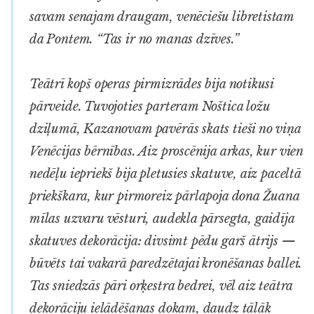
savam senajam draugam, venēciešu libretistam
da Pontem. “Tas ir no manas
dzīves
.”
Teātrī kopš operas pirmizrādes bija notikusi
pārveide. Tuvojoties parteram Noštica ložu
dziļumā, Kazanovam pavērās skats tieši no viņa
Venēcijas bērnības. Aiz proscēnija arkas, kur vien
nedēļu iepriekš bija pletusies skatuve, aiz paceltā
priekškara, kur pirmoreiz pārlapoja dona Žuana
mīlas uzvaru vēsturi, audekla pārsegta, gaidīja
skatuves dekorācija: divsimt pēdu garš ātrijs —
būvēts tai vakarā paredzētajai kronēšanas ballei.
Tas sniedzās pāri orķestra bedrei, vēl aiz teātra
dekorāciju ielādēšanas dokam, daudz tālāk