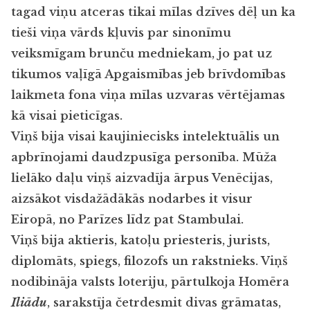
tagad viņu atceras tikai mīlas dzīves dēļ un ka
tieši viņa vārds kļuvis par sinonīmu
veiksmīgam brunču medniekam, jo pat uz
tikumos vaļīgā Apgaismības jeb brīvdomības
laikmeta fona viņa mīlas uzvaras vērtējamas
kā visai pieticīgas.
Viņš bija visai kaujiniecisks intelektuālis un
apbrīnojami daudzpusīga personība. Mūža
lielāko daļu viņš aizvadīja ārpus Venēcijas,
aizsākot visdažādākās nodarbes it visur
Eiropā, no Parīzes līdz pat Stambulai.
Viņš bija aktieris, katoļu priesteris, jurists,
diplomāts, spiegs, filozofs un rakstnieks. Viņš
nodibināja valsts loteriju, pārtulkoja Homēra
Iliādu
, sarakstīja četrdesmit divas grāmatas,