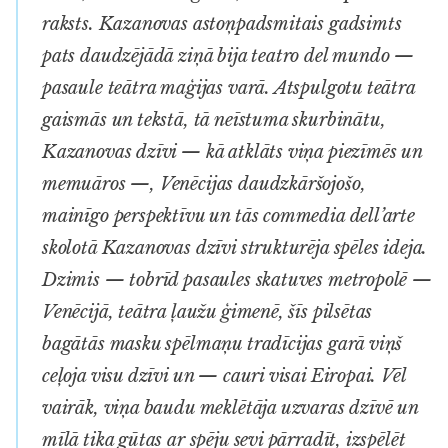
raksts. Kazanovas astoņpadsmitais gadsimts
pats daudzējādā ziņā bija
teatro del mundo
—
pasaule teātra maģijas varā. Atspulgotu teātra
gaismās un tekstā, tā neīstuma skurbinātu,
Kazanovas dzīvi — kā atklāts viņa piezīmēs un
memuāros —, Venēcijas daudzkāršojošo,
mainīgo perspektīvu un tās
commedia dell’arte
skolotā Kazanovas dzīvi strukturēja spēles ideja.
Dzimis — tobrīd pasaules skatuves metropolē —
Venēcijā, teātra ļaužu ģimenē, šīs pilsētas
bagātās masku spēlmaņu tradīcijas garā viņš
ceļoja visu dzīvi un — cauri visai Eiropai. Vēl
vairāk, viņa baudu meklētāja uzvaras dzīvē un
mīlā tika gūtas ar spēju sevi pārradīt, izspēlēt