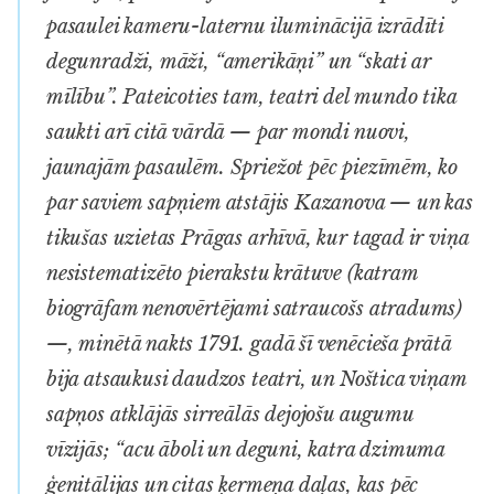
pasaulei kameru-laternu iluminācijā izrādīti
degunradži, māži, “amerikāņi” un “skati ar
mīlību”. Pateicoties tam,
teatri del mundo
tika
saukti arī citā vārdā — par
mondi nuovi
,
jaunajām pasaulēm. Spriežot pēc piezīmēm, ko
par saviem sapņiem atstājis Kazanova — un kas
tikušas uzietas Prāgas arhīvā, kur tagad ir viņa
nesistematizēto pierakstu krātuve (katram
biogrāfam nenovērtējami satraucošs atradums)
—, minētā nakts 1791. gadā šī venēcieša prātā
bija atsaukusi daudzos
teatri
, un Noštica viņam
sapņos atklājās sirreālās dejojošu augumu
vīzijās; “acu āboli un deguni, katra dzimuma
ģenitālijas un citas ķermeņa daļas, kas pēc