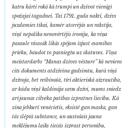
katru kārti rokā kā trumpi un dzīvot vienīgi
spožajai tagadnei. Tai 1791. gada naktī, dzīvs
juzdamies tikai, kamēr atcerējās un rakstīja,
viņš nepalika nenovērtējis ironiju, ka viņa
pasaule visasāk likās spējam izjust esamības
prieku, baudot to pasniegtu uz skatuves. Viņa
meistardarbs “Manas dzīves vēsture” kā neviens
cits dokuments atdzīvina gadsimtu, kurā viņš
dzīvoja, bet reibinošā, tīri aktieriskā aizrautība,
ar kādu viņš kaldināja savu dzīvi, mums sniedz
arī jaunas cilvēka patības izpratnes liecību. Kā
zina jebkurš venēcietis, eksistē gan maska, gan
tās slēptā substance, un austošais jauna
meklējumu laiks tiecās izprast personību,