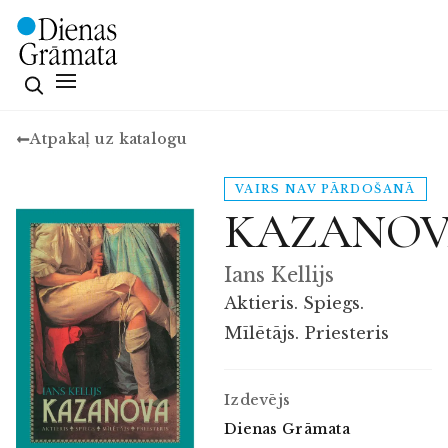
Atpakaļ uz katalogu
VAIRS NAV PĀRDOŠANĀ
KAZANO
Ians Kellijs
Aktieris. Spiegs.
Mīlētājs. Priesteris
Izdevējs
Dienas Grāmata