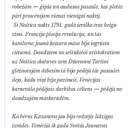
robežām — ģipša un auduma pasaule, kas pletās
pāri proscēnijam vienai vienīgai naktij.
Šī Noštica nakts 1791. gadā ievilka ēras beigu
zīmi. Franciju plosīja revolūcija, un tās
karaliene, jaunā ķeizara māsa bija iegrūsta
cietumā. Daudziem no seštūkstoš aristokrātiem
uz Noštica skatuves zem Džovanni Tartini
gleznotajām debesīm tā bija pēdējā tās pasaules
deja, kādu viņi bija pazinuši, Venēcijas
karnevāla pēdējais darbības cēliens — pēdējā no
daudzajām maskarādēm.
Kā bērns Kazanova jau bija redzējis līdzīgas
izrādes. Venēcijā ik gadu Svētās Jaunavas