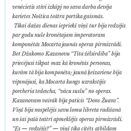
venēcietis stīvi izkāpj no sava darba devēja
karietes Noštica teātra portika gaismās.
Tikai dažas dienas iepriekš viņš tur bija redzējis
par godu nule kronētajam imperatoram
komponētās Mocarta jaunās operas pirmizrādi.
Bet Džakomo Kazanovu “Tita žēlsirdība” bija
priecējusi tikpat maz kā kronētās personas,
kurām tā bija komponēta; jaunā ķeizariene bija
vīpsnājusi, ka Mocarta kungs uzrakstījis
porcheria tedescha
, “vācu suslu” no operas.
Kazanovam vairāk bija paticis “Dons Žuans”.
Viņš bija nospēlējis savu lomu libreta radīšanā
un šai pašā teātrī apmeklējis operas pirmizrādi.
“Es — redzējis?” — viņš tika citēts atbildam