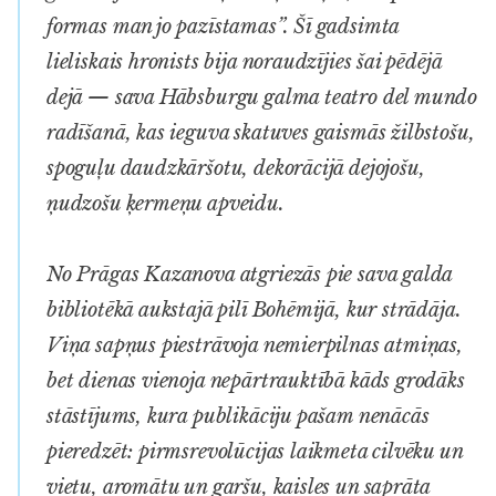
formas man jo pazīstamas”. Šī gadsimta
lieliskais hronists bija noraudzījies šai pēdējā
dejā — sava Hābsburgu galma
teatro del mundo
radīšanā, kas ieguva skatuves gaismās žilbstošu,
spoguļu daudzkāršotu, dekorācijā dejojošu,
ņudzošu ķermeņu apveidu.
No Prāgas Kazanova atgriezās pie sava galda
bibliotēkā aukstajā pilī Bohēmijā, kur strādāja.
Viņa sapņus piestrāvoja nemierpilnas atmiņas,
bet dienas vienoja nepārtrauktībā kāds grodāks
stāstījums, kura publikāciju pašam nenācās
pieredzēt: pirmsrevolūcijas laikmeta cilvēku un
vietu, aromātu un garšu, kaisles un saprāta