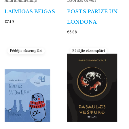
Andris Akmentiņš
Džordžs Orvels
LAIMĪGAS BEIGAS
POSTS PARĪZĒ UN
LONDONĀ
€7.49
€5.88
Pēdējie eksemplāri
Pēdējie eksemplāri