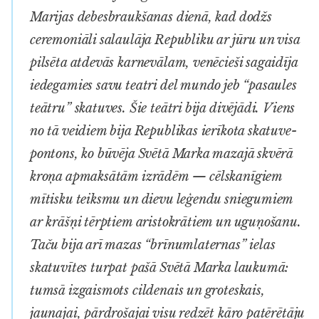
Marijas debesbraukšanas dienā, kad dodžs
ceremoniāli salaulāja Republiku ar jūru un visa
pilsēta atdevās karnevālam, venēcieši sagaidīja
iedegamies savu
teatri del mundo
jeb “pasaules
teātru” skatuves. Šie teātri bija divējādi. Viens
no tā veidiem bija Republikas ierīkota skatuve-
pontons, ko būvēja Svētā Marka mazajā skvērā
kroņa apmaksātām izrādēm — cēlskanīgiem
mītisku teiksmu un dievu leģendu sniegumiem
ar krāšņi tērptiem aristokrātiem un uguņošanu.
Taču bija arī mazas “brīnumlaternas” ielas
skatuvītes turpat pašā Svētā Marka laukumā:
tumsā izgaismots cildenais un groteskais,
jaunajai, pārdrošajai visu redzēt kāro patērētāju