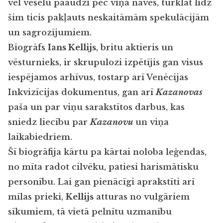
vēl veselu paaudzi pēc viņa nāves, turklāt līdz
šim ticis pakļauts neskaitāmām spekulācijām
un sagrozījumiem.
Biogrāfs
Ians Kellijs
, britu aktieris un
vēsturnieks, ir skrupulozi izpētījis gan visus
iespējamos arhīvus, tostarp arī Venēcijas
Inkvizīcijas dokumentus, gan arī
Kazanovas
paša un par viņu sarakstītos darbus, kas
sniedz liecību par
Kazanovu
un viņa
laikabiedriem.
Šī biogrāfija kārtu pa kārtai noloba leģendas,
no mīta radot cilvēku, patiesi harismātisku
personību. Lai gan pienācīgi aprakstīti arī
mīlas prieki,
Kellijs
atturas no vulgāriem
sīkumiem, tā vietā pelnītu uzmanību