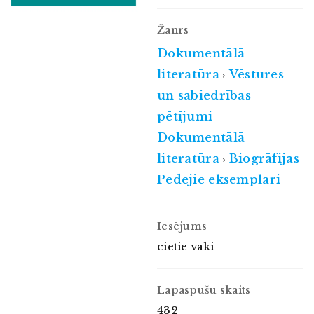
Žanrs
Dokumentālā
literatūra
Vēstures
›
un sabiedrības
pētījumi
Dokumentālā
literatūra
Biogrāfijas
›
Pēdējie eksemplāri
Iesējums
cietie vāki
Lapaspušu skaits
432