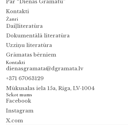
Par “Dienas Grāmatu”
Kontakti
Žanri
Daiļliteratūra
Dokumentālā literatūra
Uzziņu literatūra
Grāmatas bērniem
Kontakti
dienasgramata@dgramata.lv
+371 67063129
Mūkusalas iela 15a, Rīga, LV-1004
Sekot mums
Facebook
Instagram
X.com