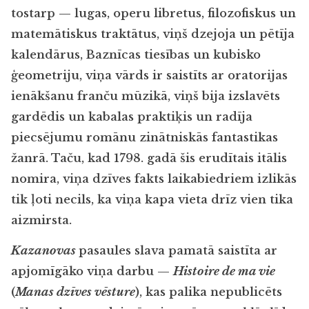
tostarp — lugas, operu libretus, filozofiskus un
matemātiskus traktātus, viņš dzejoja un pētīja
kalendārus, Baznīcas tiesības un kubisko
ģeometriju, viņa vārds ir saistīts ar oratorijas
ienākšanu franču mūzikā, viņš bija izslavēts
gardēdis un kabalas praktiķis un radīja
piecsējumu romānu zinātniskās fantastikas
žanrā. Taču, kad 1798. gadā šis erudītais itālis
nomira, viņa dzīves fakts laikabiedriem izlikās
tik ļoti necils, ka viņa kapa vieta drīz vien tika
aizmirsta.
Kazanovas
pasaules slava pamatā saistīta ar
apjomīgāko viņa darbu —
Histoire de ma vie
(
Manas dzīves vēsture
), kas palika nepublicēts