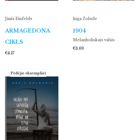
Jānis Einfelds
Inga Žolude
ARMAGEDONA
1904
Melanholiskais valsis
CIKLS
€3.69
€4.17
Pēdējie eksemplāri