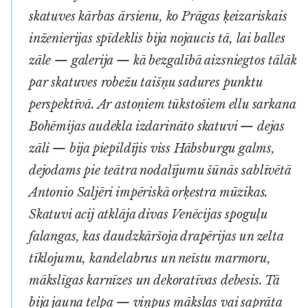
skatuves kārbas ārsienu, ko Prāgas ķeizariskais
inženierijas spīdeklis bija nojaucis tā, lai balles
zāle — galerija — kā bezgalībā aizsniegtos tālāk
par skatuves robežu taišņu sadures punktu
perspektīvā. Ar astoņiem tūkstošiem ellu sarkana
Bohēmijas audekla izdarināto skatuvi — dejas
zāli — bija piepildījis viss Hābsburgu galms,
dejodams pie teātra nodalījumu šūnās sablīvētā
Antonio Saljēri impēriskā orķestra mūzikas.
Skatuvi acij atklāja divas Venēcijas spoguļu
falangas, kas daudzkāršoja drapērijas un zelta
tīklojumu, kandelabrus un neīstu marmoru,
mākslīgas karnīzes un dekoratīvas debesis. Tā
bija jauna telpa — viņpus mākslas vai saprāta