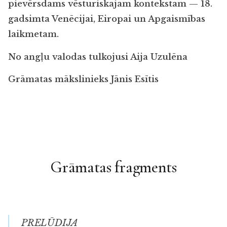
pievērsdams vēsturiskajam kontekstam — 18.
gadsimta Venēcijai, Eiropai un Apgaismības
laikmetam.
No angļu valodas tulkojusi Aija Uzulēna
Grāmatas mākslinieks Jānis Esītis
Grāmatas fragments
PRELŪDIJA