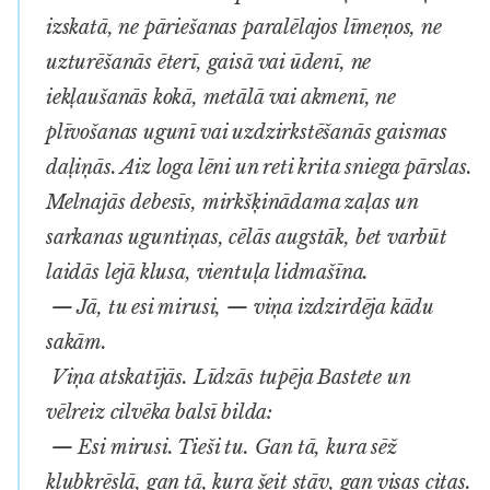
izskatā, ne pāriešanas paralēlajos līmeņos, ne
uzturēšanās ēterī, gaisā vai ūdenī, ne
iekļaušanās kokā, metālā vai akmenī, ne
plīvošanas ugunī vai uzdzirkstēšanās gaismas
daļiņās. Aiz loga lēni un reti krita sniega pārslas.
Melnajās debesīs, mirkšķinādama zaļas un
sarkanas uguntiņas, cēlās augstāk, bet varbūt
laidās lejā klusa, vientuļa lidmašīna.
— Jā, tu esi mirusi, — viņa izdzirdēja kādu
sakām.
Viņa atskatījās. Līdzās tupēja Bastete un
vēlreiz cilvēka balsī bilda:
— Esi mirusi. Tieši tu. Gan tā, kura sēž
klubkrēslā, gan tā, kura šeit stāv, gan visas citas.