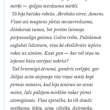
mērķī — spilgta mirdzuma mirklī.
Tā bija būtiska robeža. Akrobāta virve. Asmens.
Viņai aiz muguras pletās necaurredzama,
džinkstoša tumsa, bet pretim liesmoja
pārpasaulīga gaisma. Galva reiba. Pūlēdamās
saglabāt līdzsvaru, viņa kā ekvilibriste iepleta
rokas uz sāniem. Kaut gan — kur vēl viņa no
šejienes būtu varējusi nokrist?
Tad briesmīgā ātrumā, gandrīz svelpjot, gar
Jūlijas acīm aizjoņoja viss viņas mūžs kopš
pirmās minūtes, kad bija iznirusi no savas
mātes, līdz pēdējam mirklim vakar pirms
aizmigšanas. Viņa apstulba, ka tik daudz
notikumu, faktu, ainu, cilvēku, dzīvnieku,