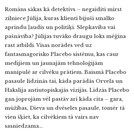
Romāns sākas kā detektīvs – negaidīti mirst
zīlniece Jūlija, kuras klienti bijuši smalko
aprindu ļaudis un politiķi. Slepkavība vai
pašnāvība? Jūlijas tuvāko draugu loks mēģina
rast atbildi. Visas norādes ved uz
fantasmagorisko Placebo sistēmu, kas caur
medijiem un jaunajām tehnoloģijām
manipulē ar cilvēku prātiem. Baismā Placebo
pasaule līdzinās tai, kāda parādās Orvela un
Hakslija antiutopiskajās vīzijās. Līdzās Placebo
gan joprojām vēl pastāv arī kāda cita – gara,
mūžības, Dieva un dvēseles pasaule, tomēr tā
vien šķiet, ka cilvēkiem tā vairs nav
sasniedzama…