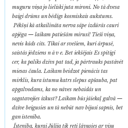
muguru viņa jo lieliski juta mironi. No tā dvesa
baigi drūms un bēdīgs kosmiskais aukstums.
Pēkšņi kā atkailināta nerva sāpe izdūrās cauri
apjēga — laikam patiešām mirusi! Tieši viņa,
nevis kāds cits. Tikai ar svešiem, kuri ārpusē,
saistās jēdziens n ā v e. Bet iekšējais Es spītīgi
cer, ka paliks dzīvs pat tad, ja pārtrauks pastāvēt
miesas čaula. Laikam beidzot pienācis tas
mirklis, kura īstumu katrs slepus apšauba, pat
apgalvodams, ka no nāves nebaidās un
sagatavojies izkust? Laikam būs jāiekaļ galvā —
dzīve beigusies un tā nebūt nav bijusi sapnis, bet
gan īstenība.
Īstenība, kurai Jūlija tik reti ļāvusies ar visu