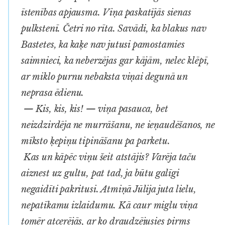
īstenības apjausma. Viņa paskatījās sienas
pulkstenī. Četri no rīta. Savādi, ka blakus nav
Bastetes, ka kaķe nav jutusi pamostamies
saimnieci, ka neberzējas gar kājām, nelec klēpī,
ar miklo purnu nebaksta viņai degunā un
neprasa ēdienu.
— Kis, kis, kis! — viņa pasauca, bet
neizdzirdēja ne murrāšanu, ne ieņaudēšanos, ne
mīksto ķepiņu tipināšanu pa parketu.
Kas un kāpēc viņu šeit atstājis? Varēja taču
aiznest uz gultu, pat tad, ja būtu galīgi
negaidīti pakritusi. Atmiņā Jūlija juta lielu,
nepatīkamu izlaidumu. Kā caur miglu viņa
tomēr atcerējās, ar ko draudzējusies pirms