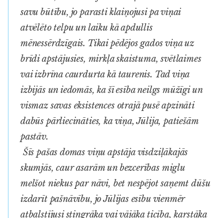
savu būtību, jo parasti klaiņojusi pa viņai
atvēlēto telpu un laiku kā apdullis
mēnessērdzīgais. Tikai pēdējos gados viņa uz
brīdi apstājusies, mirkļa skaistuma, svētlaimes
vai izbrīna caurdurta kā taurenis. Tad viņa
izbijās un iedomās, ka šī esība neilgs mūžīgi un
vismaz savas eksistences otrajā pusē apzināti
dabūs pārliecināties, ka viņa, Jūlija, patiešām
pastāv.
Šīs pašas domas viņu apstāja visdziļākajās
skumjās, caur asarām un bezcerības miglu
melšot niekus par nāvi, bet nespējot saņemt dūšu
izdarīt pašnāvību, jo Jūlijas esību vienmēr
atbalstījusi stingrāka vai vājāka ticība, karstāka