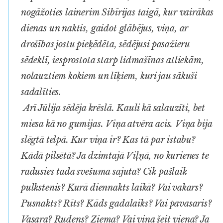
nogāžoties lainerim Sibīrijas taigā, kur vairākas
dienas un naktis, gaidot glābējus, viņa, ar
drošības jostu pieķēdēta, sēdējusi pasažieru
sēdeklī, iesprostota starp lidmašīnas atliekām,
nolauztiem kokiem un līķiem, kuri jau sākuši
sadalīties.
Arī Jūlija sēdēja krēslā. Kauli kā salauzīti, bet
miesa kā no gumijas. Viņa atvēra acis. Viņa bija
slēgtā telpā. Kur viņa ir? Kas tā par istabu?
Kādā pilsētā? Ja dzimtajā Viļņā, no kurienes te
radusies tāda svešuma sajūta? Cik pašlaik
pulkstenis? Kurā diennakts laikā? Vai vakars?
Pusnakts? Rīts? Kāds gadalaiks? Vai pavasaris?
Vasara? Rudens? Ziema? Vai viņa šeit viena? Ja