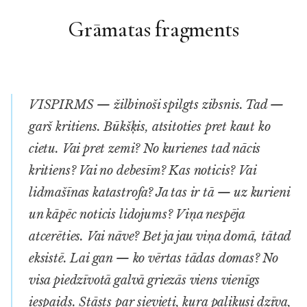
Grāmatas fragments
VISPIRMS — žilbinoši spilgts zibsnis. Tad —
garš kritiens. Būkšķis, atsitoties pret kaut ko
cietu. Vai pret zemi? No kurienes tad nācis
kritiens? Vai no debesīm? Kas noticis? Vai
lidmašīnas katastrofa? Ja tas ir tā — uz kurieni
un kāpēc noticis lidojums? Viņa nespēja
atcerēties. Vai nāve? Bet ja jau viņa domā, tātad
eksistē. Lai gan — ko vērtas tādas domas? No
visa piedzīvotā galvā griezās viens vienīgs
iespaids. Stāsts par sievieti, kura palikusi dzīva,