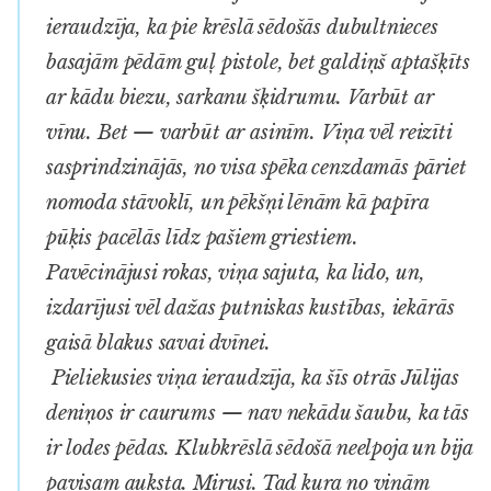
ieraudzīja, ka pie krēslā sēdošās dubultnieces
basajām pēdām guļ pistole, bet galdiņš aptašķīts
ar kādu biezu, sarkanu šķidrumu. Varbūt ar
vīnu. Bet — varbūt ar asinīm. Viņa vēl reizīti
sasprindzinājās, no visa spēka cenzdamās pāriet
nomoda stāvoklī, un pēkšņi lēnām kā papīra
pūķis pacēlās līdz pašiem griestiem.
Pavēcinājusi rokas, viņa sajuta, ka lido, un,
izdarījusi vēl dažas putniskas kustības, iekārās
gaisā blakus savai dvīnei.
Pieliekusies viņa ieraudzīja, ka šīs otrās Jūlijas
deniņos ir caurums — nav nekādu šaubu, ka tās
ir lodes pēdas. Klubkrēslā sēdošā neelpoja un bija
pavisam auksta. Mirusi. Tad kura no viņām