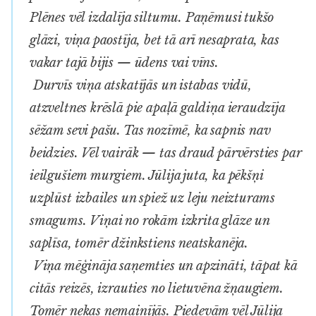
Plēnes vēl izdalīja siltumu. Paņēmusi tukšo
glāzi, viņa paostīja, bet tā arī nesaprata, kas
vakar tajā bijis — ūdens vai vīns.
Durvīs viņa atskatījās un istabas vidū,
atzveltnes krēslā pie apaļā galdiņa ieraudzīja
sēžam sevi pašu. Tas nozīmē, ka sapnis nav
beidzies. Vēl vairāk — tas draud pārvērsties par
ieilgušiem murgiem. Jūlija juta, ka pēkšņi
uzplūst izbailes un spiež uz leju neizturams
smagums. Viņai no rokām izkrita glāze un
saplīsa, tomēr džinkstiens neatskanēja.
Viņa mēģināja saņemties un apzināti, tāpat kā
citās reizēs, izrauties no lietuvēna žņaugiem.
Tomēr nekas nemainījās. Piedevām vēl Jūlija