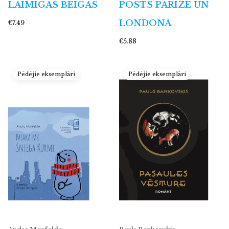
LAIMĪGAS BEIGAS
POSTS PARĪZĒ UN
LONDONĀ
€7.49
€5.88
Pēdējie eksemplāri
Pēdējie eksemplāri