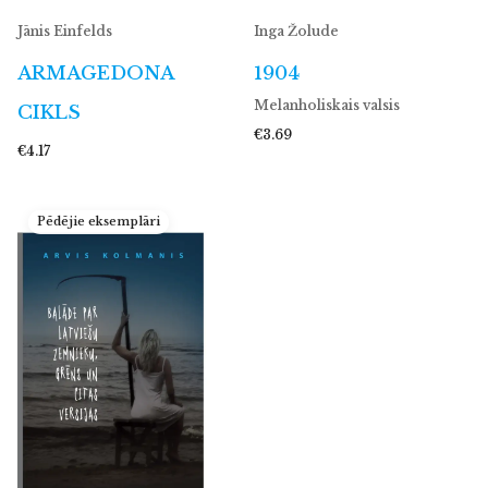
Jānis Einfelds
Inga Žolude
ARMAGEDONA
1904
Melanholiskais valsis
CIKLS
€3.69
€4.17
Pēdējie eksemplāri