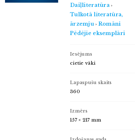
Daiļliteratūra
›
Tulkotā literatūra,
ārzemju
Romāni
›
Pēdējie eksemplāri
Iesējums
cietie vāki
Lapaspušu skaits
360
Izmērs
157 × 217 mm
Izdošanas gads