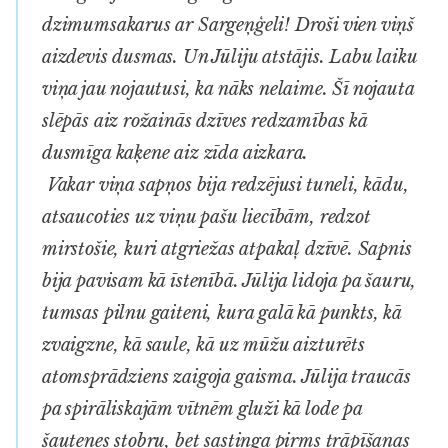
dzimumsakarus ar Sargeņģeli! Droši vien viņš
aizdevis dusmas. Un Jūliju atstājis. Labu laiku
viņa jau nojautusi, ka nāks nelaime. Šī nojauta
slēpās aiz rožainās dzīves redzamības kā
dusmīga kaķene aiz zīda aizkara.
Vakar viņa sapņos bija redzējusi tuneli, kādu,
atsaucoties uz viņu pašu liecībām, redzot
mirstošie, kuri atgriežas atpakaļ dzīvē. Sapnis
bija pavisam kā īstenībā. Jūlija lidoja pa šauru,
tumsas pilnu gaiteni, kura galā kā punkts, kā
zvaigzne, kā saule, kā uz mūžu aizturēts
atomsprādziens zaigoja gaisma. Jūlija traucās
pa spirāliskajām vītnēm gluži kā lode pa
šautenes stobru, bet sastinga pirms trāpīšanas