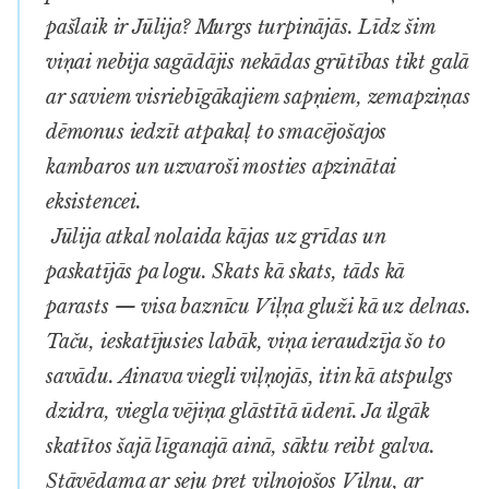
pašlaik ir Jūlija? Murgs turpinājās. Līdz šim
viņai nebija sagādājis nekādas grūtības tikt galā
ar saviem visriebīgākajiem sapņiem, zemapziņas
dēmonus iedzīt atpakaļ to smacējošajos
kambaros un uzvaroši mosties apzinātai
eksistencei.
Jūlija atkal nolaida kājas uz grīdas un
paskatījās pa logu. Skats kā skats, tāds kā
parasts — visa baznīcu Viļņa gluži kā uz delnas.
Taču, ieskatījusies labāk, viņa ieraudzīja šo to
savādu. Ainava viegli viļņojās, itin kā atspulgs
dzidra, viegla vējiņa glāstītā ūdenī. Ja ilgāk
skatītos šajā līganajā ainā, sāktu reibt galva.
Stāvēdama ar seju pret viļņojošos Viļņu, ar