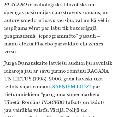
PLACEBO
ir psiholoģisks, filozofisks un
spēcīgas pašironijas caurstrāvots romāns, un
autore sniedz arī savu versiju, vai un kā vēl ir
iespējams vērst par labu tik bezcerīgajā
pragmatismā “ieprogrammēto” pasauli –
māņu efekta Placebo pārvaldīto elli zemes
virsū.
Jurga Ivanauskaite
latviešu auditoriju savulaik
iekaroja jau ar savu pirmo romānu RAGANA
UN LIETUS
(1993). 2006. gadā latviski tika
izdots viņas romāns
SAPŅIEM LĪDZI
par
rietumniekiem “garīguma supermārketā”
Tibetā. Romāns
PLACEBO
tulkots un izdots
jau vairākās valstīs: Vācijā, Polijā u.c.