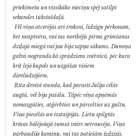
priekšmetu un vissīkāko nieciņu spēj satilpt
sekundes tūkstošdaļā.
Vēl viņa atcerējās arī troksni, līdzīgu pērkonam,
bet neaptvēra, vai tas norībējis pirms grimšanas
dziļajā miegā vai jau bija sapņa sākums. Dunoņa
galvā nogranda kā sprādziens svētnīcā, pēc kura
krīt lejā kupols un uzgāžas visiem
dievlūdzējiem.
Rīta devītā stunda, kad parasti Jūlija cēlās
augšā, vēl bija patālu. Tāpēc viņa apņēmās
nomazgāties, atģērbties un pārcelties uz gultu.
Viņa piecēlās un izstaipījās. Lietu spilgtās
krāsas bālējošajā tumsā vairs netraucēja. Viņa
pārbaudīja kamīnu, vai tas patiešām izdzisis.