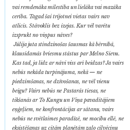
vai remdenāka mīlestība un lielāka vai mazāka
cerība. Tagad šai trijotnei vietas vairs nav
atlicis. Stāvoklis bez izejas. Kur vēl varētu
izsprukt no viņpus nāves?
Jūlija juta stindzinošas šausmas kā bērnībā,
klausīdamās briesmu stāstus par Melno Sievu.
Kas tad, ja līdz ar nāvi viss arī beidzas? Ja vairs
nebūs nekāda turpinājuma, nekā — ne
piedzimšanas, ne dzīvošanas, ne vēl vienu
beigu? Vairs nebūs ne Pastarās tiesas, ne
tikšanās ar To Kungu un Viņa pavadītājiem
eņģeļiem, ne konfrontācijas ar sātanu, vairs
nebūs ne svētlaimes paradīzē, ne mocību ellē, ne
eksistēšanas uz citām planētām zaļo cilvēciņu