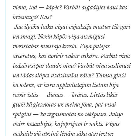
viena, tad — kāpēc? Varbūt atgadījies kaut kas
briesmīgs? Kas?
Jau ilgāku laiku viņai vajadzēja mosties tik gari
un smagi. Nezin kāpēc viņa aizmigusi
viesistabas mīkstajā krēslā. Viņa pūlējās
atcerēties, kas noticis vakar vakarā. Varbūt viņa
izdzērusi par daudz vīna? Varbūt viņa saslimusi
un tādas slāpes uzdzinušas zāles? Tumsa gluži
kā ūdens, ar kuru applūdušajām lietām bija
savās īstās — dienas — krāsas. Lietas likās
gluži kā gleznotas uz melna fona, pat visai
spilgtas — kā izgaismotas no iekšpuses. Jūlija
vairs nešaubījās, ka joprojām ir nakts. Viņas
neskaidrajā apziņā lēnām sāka atgriezties