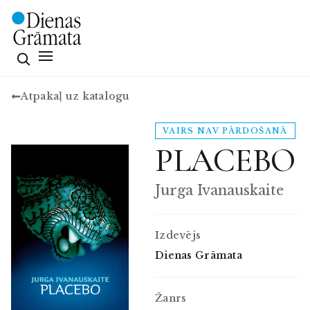
Atpakaļ uz katalogu
VAIRS NAV PĀRDOŠANĀ
PLACEBO
Jurga Ivanauskaite
Izdevējs
Dienas Grāmata
Žanrs