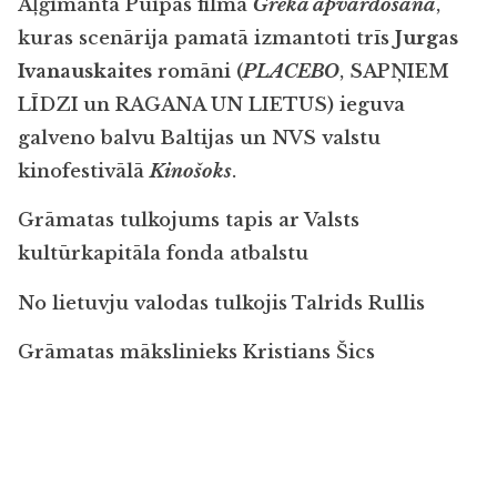
Aļģimanta Puipas filma
Grēka apvārdošana
,
kuras scenārija pamatā izmantoti trīs
Jurgas
Ivanauskaites
romāni (
PLACEBO
, SAPŅIEM
LĪDZI
un RAGANA UN LIETUS) ieguva
galveno balvu Baltijas un NVS valstu
kinofestivālā
Kinošoks
.
Grāmatas tulkojums tapis ar Valsts
kultūrkapitāla fonda atbalstu
No lietuvju valodas tulkojis Talrids Rullis
Grāmatas mākslinieks Kristians Šics