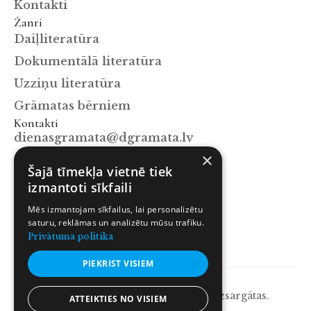
Kontakti
Žanri
Daiļliteratūra
Dokumentālā literatūra
Uzziņu literatūra
Grāmatas bērniem
Kontakti
dienasgramata@dgramata.lv
×
+371 67063129
Šajā tīmekļa vietnē tiek
Mūkusalas iela 15a, Rīga, LV-1004
izmantoti sīkfaili
Sekot mums
Mēs izmantojam sīkfailus, lai personalizētu
Facebook
saturu, reklāmas un analizētu mūsu trafiku.
Instagram
Privātuma politika
X.com
PIEKRIST VISIEM
© 2026 Dienas Grāmata. Visas tiesības aizsargātas.
ATTEIKTIES NO VISIEM