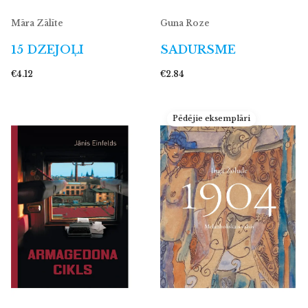
Māra Zālīte
Guna Roze
15 DZEJOĻI
SADURSME
€4.12
€2.84
Pēdējie eksemplāri