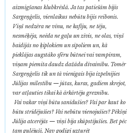
aizmigšanas klubkrēslā. Ja tas patiešām bijis
Sargeņģelis, vienlaikus nebūtu bijis reibonis.
Viņš nedzēra ne vīnu, ne kafiju, ne tēju,
nesmēķēja, neēda ne gaļu un zivis, ne olas, viņš
baidījās no ķiplokiem un sīpoliem un, kā
pieklājas augstāko sfēru būtnei vai vampīram,
viņam piemita daudz dažādu dīvainību. Tomēr
Sargeņģelis tik un tā vienīgais bija izpelnījies
Jūlijas mīlestību — jūtas, kuras, gadiem skrejot,
var atļauties tikai kā ārkārtēju greznību.
Vai vakar viņi būtu sanīdušies? Vai par kaut ko
būtu strīdējušies? Vai nebūtu vienojušies? Pēkšņi
Jūlija atcerējās — viņi bija skūpstījušies. Bet pēc
tam gulējuši. Nav godīgi uzturēt