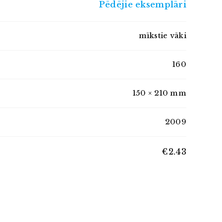
Pēdējie eksemplāri
mīkstie vāki
160
150 × 210 mm
2009
€2.43