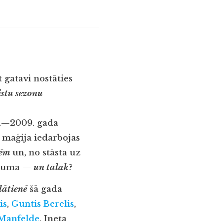
t gatavi nostāties
istu sezonu
8.—2009. gada
s maģija iedarbojas
nēm
un, no stāsta uz
ājuma —
un tālāk
?
lātienē
šā gada
is
,
Guntis Berelis
,
Manfelde
, Ineta