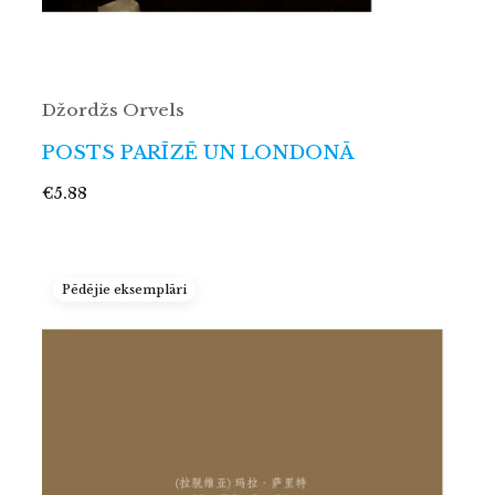
Džordžs Orvels
POSTS PARĪZĒ UN LONDONĀ
€5.88
Pēdējie eksemplāri