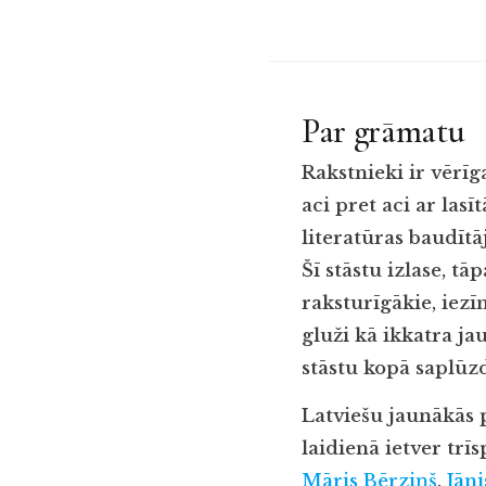
Par grāmatu
Rakstnieki ir vērīg
aci pret aci ar las
literatūras baudītā
Šī stāstu izlase, tāp
raksturīgākie, iezī
gluži kā ikkatra j
stāstu kopā saplūz
Latviešu jaunākās 
laidienā ietver trī
Māris Bērziņš
,
Jāni