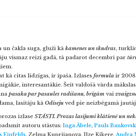
a un čakla suga, gluži kā
kamenes un skudras
, turklā
ītāju vismaz reizi gadā, tā padarot decembri par
t
ūr
jiem.
at kā citas līdzīgas, ir īpaša. Izlases
formula
ir 200
mīgākie, interesantākie. Šeit valdošā vārda māksla
auna
pasaka par pasaules radīšanu, brigām
vai
zvaigz
dama, lasītāju kā
Odiseju
ved pie neizbēgamā jaut
prozas izlase
STĀSTI. Prozas lasījumi klātienē un nek
spadsmit autoru stāstus:
Inga Ābel
e
,
Pauls Bankovsk
s Einfelds
, Zelma Kuprijanova, Ilze Ķīķere,
Andra 