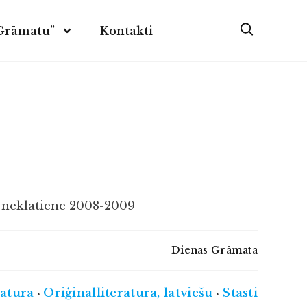
 Grāmatu”
Kontakti
n neklātienē 2008-2009
Dienas Grāmata
ratūra
Oriģinālliteratūra, latviešu
Stāsti
›
›