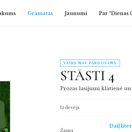
ākums
Grāmatas
Jaunumi
Par “Dienas
VAIRS NAV PĀRDOŠANĀ
STĀSTI 4
Prozas lasījumi klātienē u
Izdevējs
Daiļlite
Žanrs