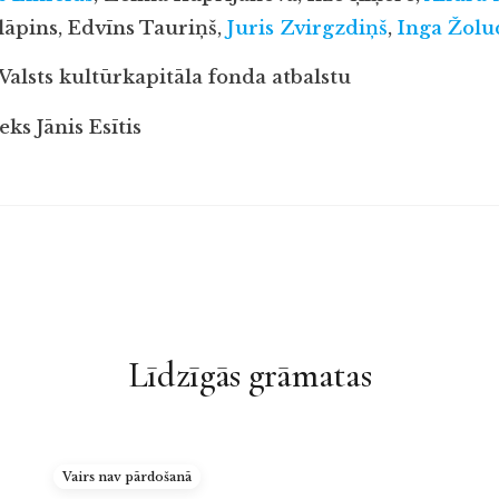
āpins, Edvīns Tauriņš,
Juris Zvirgzdiņš
,
I
nga Žolu
Valsts kultūrkapitāla fonda atbalstu
ks Jānis Esītis
Līdzīgās grāmatas
Vairs nav pārdošanā