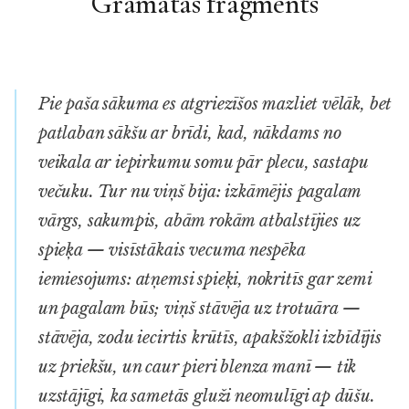
Grāmatas fragments
Pie paša sākuma es atgriezīšos mazliet vēlāk, bet
patlaban sākšu ar brīdi, kad, nākdams no
veikala ar iepirkumu somu pār plecu, sastapu
večuku. Tur nu viņš bija: izkāmējis pagalam
vārgs, sakumpis, abām rokām atbalstījies uz
spieķa — visīstākais vecuma nespēka
iemiesojums: atņemsi spieķi, nokritīs gar zemi
un pagalam būs; viņš stāvēja uz trotuāra —
stāvēja, zodu iecirtis krūtīs, apakšžokli izbīdījis
uz priekšu, un caur pieri blenza manī — tik
uzstājīgi, ka sametās gluži neomulīgi ap dūšu.