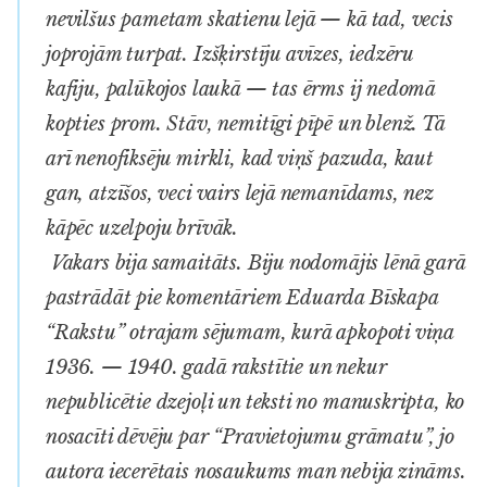
nevilšus pametam skatienu lejā — kā tad, vecis
joprojām turpat. Izšķirstīju avīzes, iedzēru
kafiju, palūkojos laukā — tas ērms ij nedomā
kopties prom. Stāv, nemitīgi pīpē un blenž. Tā
arī nenofiksēju mirkli, kad viņš pazuda, kaut
gan, atzīšos, veci vairs lejā nemanīdams, nez
kāpēc uzelpoju brīvāk.
Vakars bija samaitāts. Biju nodomājis lēnā garā
pastrādāt pie komentāriem Eduarda Bīskapa
“Rakstu” otrajam sējumam, kurā apkopoti viņa
1936. — 1940. gadā rakstītie un nekur
nepublicētie dzejoļi un teksti no manuskripta, ko
nosacīti dēvēju par “Pravietojumu grāmatu”, jo
autora iecerētais nosaukums man nebija zināms.