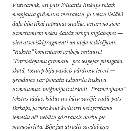
Visticamāk, arī pats Eduards Bīskaps tolaik
neapjauta grāmatas virsrakstu, jo tekstu lielākā
daļa bija tikai tapšanas stadijā, un arī no šiem
uzmetumiem nekas daudz nebija saglabājies —
vien atsevišķi fragmenti un ideju ieskicējumi.
“Rakstu” komentāros gribēju restaurēt
“Pravietojumu grāmatu” pēc iespējas pilnīgākā
skatā, tostarp biju pasācis pārdrošu ieceri —
ņemdams par pamatu Eduarda Bīskapa
uzmetumus, mēģināju izstrādāt “Pravietojumu”
tekstus tādus, kādus tos būtu varējis radīt pats
Bīskaps, ja vien kaut kādu īsti neizprotamu
iemeslu dēļ nebūtu pārtraucis darbu pie
manuskripta. Biju jau atradis savdabīgas