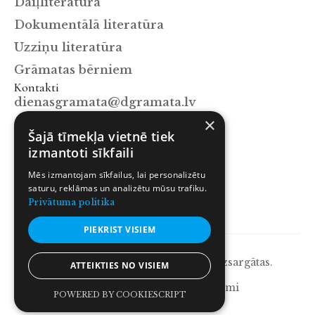
Daiļliteratūra
Dokumentālā literatūra
Uzziņu literatūra
Grāmatas bērniem
Kontakti
dienasgramata@dgramata.lv
×
+371 67063129
Šajā tīmekļa vietnē tiek
Mūkusalas iela 15a, Rīga, LV-1004
izmantoti sīkfaili
Sekot mums
Mēs izmantojam sīkfailus, lai personalizētu
Facebook
saturu, reklāmas un analizētu mūsu trafiku.
Instagram
Privātuma politika
X.com
PIEKRIST VISIEM
© 2026 Dienas Grāmata. Visas tiesības aizsargātas.
ATTEIKTIES NO VISIEM
Privātuma politika
Lietošanas noteikumi
POWERED BY COOKIESCRIPT