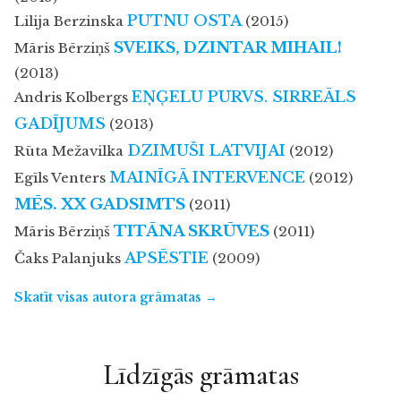
PUTNU OSTA
Lilija Berzinska
(2015)
SVEIKS, DZINTAR MIHAIL!
Māris Bērziņš
(2013)
EŅĢELU PURVS. SIRREĀLS
Andris Kolbergs
GADĪJUMS
(2013)
DZIMUŠI LATVIJAI
Rūta Mežavilka
(2012)
MAINĪGĀ INTERVENCE
Egīls Venters
(2012)
MĒS. XX GADSIMTS
(2011)
TITĀNA SKRŪVES
Māris Bērziņš
(2011)
APSĒSTIE
Čaks Palanjuks
(2009)
Skatīt visas autora grāmatas →
Līdzīgās grāmatas