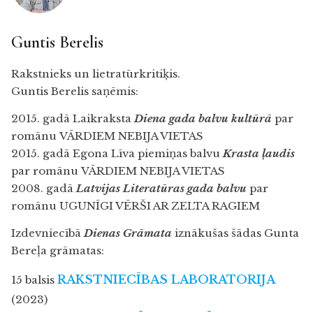
Guntis Berelis
Rakstnieks un lietratūrkritiķis.
Guntis Berelis saņēmis:
2015. gadā Laikraksta
Diena gada balvu kultūrā
par
romānu
VĀRDIEM NEBIJA VIETAS
2015. gadā Egona Līva piemiņas balvu
Krasta ļaudis
par romānu
VĀRDIEM NEBIJA VIETAS
2008. gadā
Latvijas Literatūras gada balvu
par
romānu
UGUNĪGI VĒRŠI AR ZELTA RAGIEM
Izdevniecībā
Dienas Grāmata
iznākušas šādas Gunta
Bereļa grāmatas:
RAKSTNIECĪBAS LABORATORIJA
15 balsis
(2023)