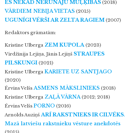
ES NEKAD NERUNĀJU MUĻĶĪBAS
(2018)
VĀRDIEM NEBIJA VIETAS
(2015)
UGUNĪGI VĒRŠI AR ZELTA RAGIEM
(2007)
Redaktors grāmatām:
ZEM KUPOLA
Kristīne Ulberga
(2023)
STRAUPES
Virdžīnija Lejiņa, Jānis Lejiņš
PILSKUNGI
(2021)
KARIETE UZ SANTJAGO
Kristīne Ulberga
(2020)
ASMENS MĀKSLINIEKS
Ērvins Velšs
(2018)
ZAĻĀ VĀRNA
Kristīne Ulberga
(2012; 2018)
PORNO
Ērvins Velšs
(2016)
ARĪ RAKSTNIEKS IR CILVĒKS
.
Arnolds Auziņš
Mazā latviešu rakstnieku vēsture anekdotēs
(2015)