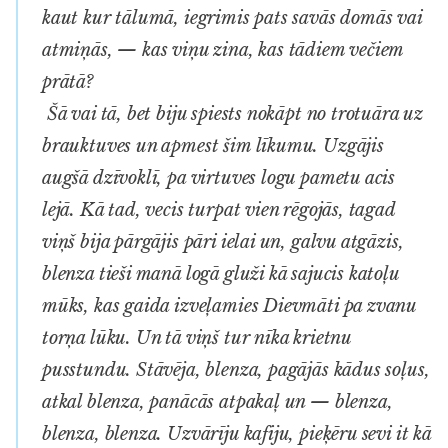
kaut kur tālumā, iegrimis pats savās domās vai
atmiņās, — kas viņu zina, kas tādiem večiem
prātā?
Šā vai tā, bet biju spiests nokāpt no trotuāra uz
brauktuves un apmest šim līkumu. Uzgājis
augšā dzīvoklī, pa virtuves logu pametu acis
lejā. Kā tad, vecis turpat vien rēgojās, tagad
viņš bija pārgājis pāri ielai un, galvu atgāzis,
blenza tieši manā logā gluži kā sajucis katoļu
mūks, kas gaida izveļamies Dievmāti pa zvanu
torņa lūku. Un tā viņš tur nīka krietnu
pusstundu. Stāvēja, blenza, pagājās kādus soļus,
atkal blenza, panācās atpakaļ un — blenza,
blenza, blenza. Uzvārīju kafiju, pieķēru sevi it kā