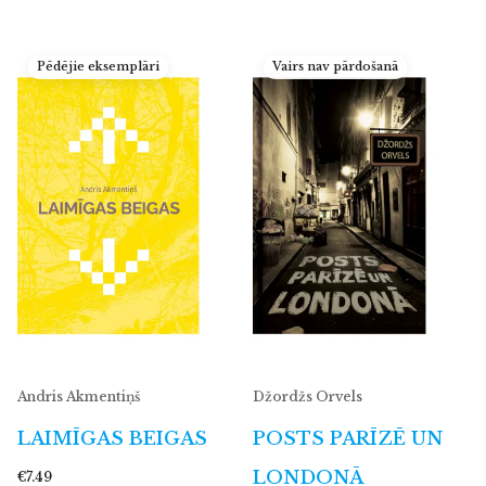
Pēdējie eksemplāri
Vairs nav pārdošanā
Andris Akmentiņš
Džordžs Orvels
LAIMĪGAS BEIGAS
POSTS PARĪZĒ UN
LONDONĀ
€7.49