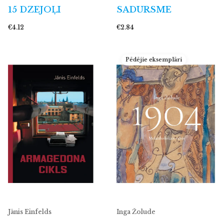
15 DZEJOĻI
SADURSME
€4.12
€2.84
Pēdējie eksemplāri
Jānis Einfelds
Inga Žolude