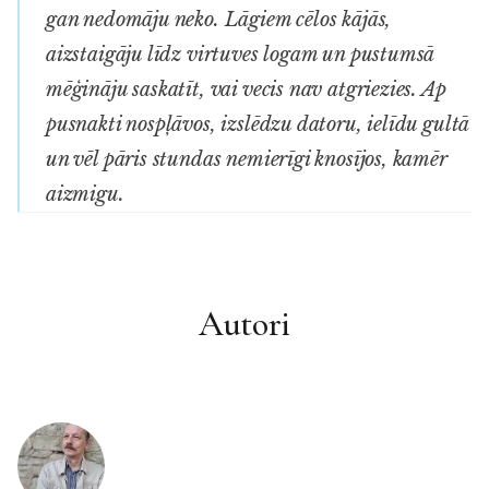
gan nedomāju neko. Lāgiem cēlos kājās,
aizstaigāju līdz virtuves logam un pustumsā
mēģināju saskatīt, vai vecis nav atgriezies. Ap
pusnakti nospļāvos, izslēdzu datoru, ielīdu gultā
un vēl pāris stundas nemierīgi knosījos, kamēr
aizmigu.
Autori