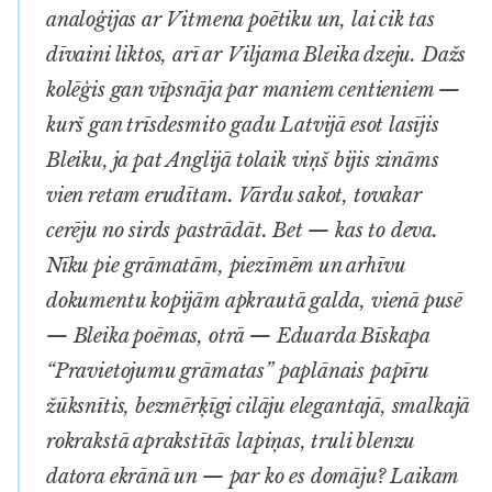
analoģijas ar Vitmena poētiku un, lai cik tas
dīvaini liktos, arī ar Viljama Bleika dzeju. Dažs
kolēģis gan vīpsnāja par maniem centieniem —
kurš gan trīsdesmito gadu Latvijā esot lasījis
Bleiku, ja pat Anglijā tolaik viņš bijis zināms
vien retam erudītam. Vārdu sakot, tovakar
cerēju no sirds pastrādāt. Bet — kas to deva.
Nīku pie grāmatām, piezīmēm un arhīvu
dokumentu kopijām apkrautā galda, vienā pusē
— Bleika poēmas, otrā — Eduarda Bīskapa
“Pravietojumu grāmatas” paplānais papīru
žūksnītis, bezmērķīgi cilāju elegantajā, smalkajā
rokrakstā aprakstītās lapiņas, truli blenzu
datora ekrānā un — par ko es domāju? Laikam