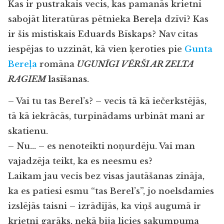
Kas ir pustrakais vecis, kas pamanās krietni
sabojāt literatūras pētnieka
Bereļa
dzīvi? Kas
ir šis mistiskais Eduards Bīskaps? Nav citas
iespējas to uzzināt, kā vien ķeroties pie
Gunta
Bereļa
romāna
UGUNĪGI VĒRŠI AR ZELTA
RAGIEM
lasīšanas
.
– Vai tu tas Berel’s? – vecis tā kā iečerkstējās,
tā kā iekrācās, turpinādams urbināt mani ar
skatienu.
– Nu… – es nenoteikti noņurdēju. Vai man
vajadzēja teikt, ka es neesmu es?
Laikam jau vecis bez visas jautāšanas zināja,
ka es patiesi esmu “tas Berel’s”, jo noelsdamies
izslējās taisni – izrādījās, ka viņš augumā ir
krietni garāks, nekā bija licies sakumpuma