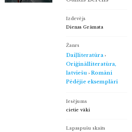
Izdevējs
Dienas Grāmata
Žanrs
Daiļliteratūra
›
Oriģinālliteratūra,
latviešu
Romāni
›
Pēdējie eksemplāri
Iesējums
cietie vāki
Lapaspušu skaits