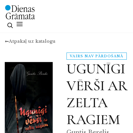
Atpakaļ uz katalogu
VAIRS NAV PĀRDOŠANĀ
UGUNĪGI
VĒRŠI AR
ZELTA
RAGIEM
Guntis Berelis