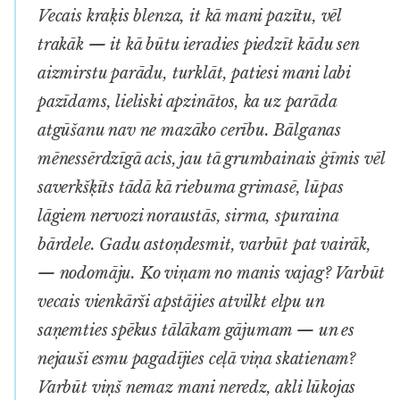
Vecais kraķis blenza, it kā mani pazītu, vēl
trakāk — it kā būtu ieradies piedzīt kādu sen
aizmirstu parādu, turklāt, patiesi mani labi
pazīdams, lieliski apzinātos, ka uz parāda
atgūšanu nav ne mazāko cerību. Bālganas
mēnessērdzīgā acis, jau tā grumbainais ģīmis vēl
saverkšķīts tādā kā riebuma grimasē, lūpas
lāgiem nervozi noraustās, sirma, spuraina
bārdele. Gadu astoņdesmit, varbūt pat vairāk,
— nodomāju. Ko viņam no manis vajag? Varbūt
vecais vienkārši apstājies atvilkt elpu un
saņemties spēkus tālākam gājumam — un es
nejauši esmu pagadījies ceļā viņa skatienam?
Varbūt viņš nemaz mani neredz, akli lūkojas