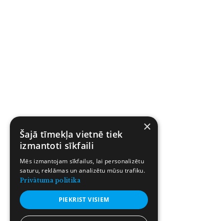
×
Šajā tīmekļa vietnē tiek
izmantoti sīkfaili
Mēs izmantojam sīkfailus, lai personalizētu
saturu, reklāmas un analizētu mūsu trafiku.
Privātuma politika
PIEKRIST VISIEM