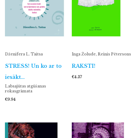
Dženifera L. Taitsa
Inga Žolude, Reinis Pētersons
STRESS! Un ko ar to
RAKSTI!
iesākt…
€4.37
Labsajūtas atgūšanas
rokasgrāmata
€9.94