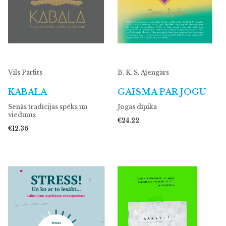
Vils Parfits
B. K. S. Ajengārs
KABALA
GAISMA PĀR JOGU
Senās tradīcijas spēks un
Jogas dīpika
viedums
€24.22
€12.36