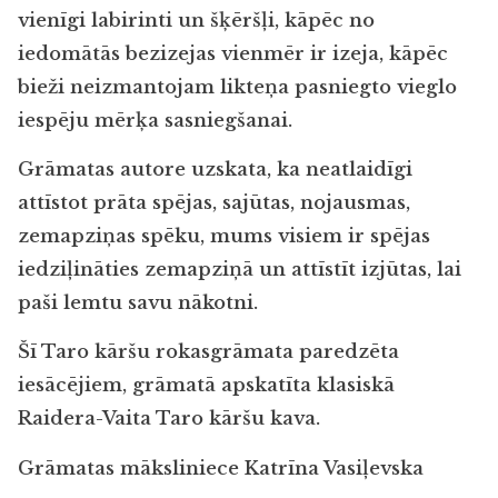
vienīgi labirinti un šķēršļi, kāpēc no
iedomātās bezizejas vienmēr ir izeja, kāpēc
bieži neizmantojam likteņa pasniegto vieglo
iespēju mērķa sasniegšanai.
Grāmatas autore uzskata, ka neatlaidīgi
attīstot prāta spējas, sajūtas, nojausmas,
zemapziņas spēku, mums visiem ir spējas
iedziļināties zemapziņā un attīstīt izjūtas, lai
paši lemtu savu nākotni.
Šī Taro kāršu rokasgrāmata
paredzēta
iesācējiem, grāmatā apskatīta klasiskā
Raidera-Vaita Taro kāršu kava.
Grāmatas māksliniece Katrīna Vasiļevska