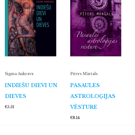
Sigma Ankrava
Pīters Māršals
INDIEŠU DIEVI UN
PASAULES
DIEVES
ASTROLOĢIJAS
VĒSTURE
€5.51
€8.14