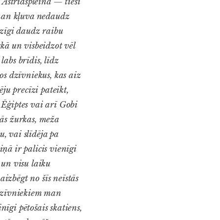
Astridspleinā — tieši
d man kļuva nedaudz
lzīgi daudz raibu
kā un visbeidzot vēl
abs brīdis, līdz
os dzīvniekus, kas aiz
ju precīzi pateikt,
 Ēģiptes vai arī Gobi
inās žurkas, meža
u, vai slīdēja pa
ņā ir palicis vienīgi
a un visu laiku
aizbēgt no šīs neīstās
 dzīvniekiem man
nīgi pētošais skatiens,