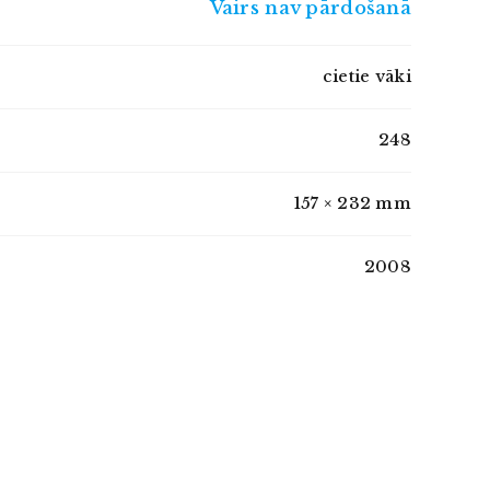
Vairs nav pārdošanā
cietie vāki
248
157 × 232 mm
2008