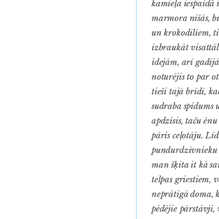
kamieļa iespaidā i
marmora nišās, bū
un krokodiliem, ti
izbraukāt visattāl
idejām, arī gadījā
noturējis to par o
tieši tajā brīdī, 
sudraba spīdums uz
apdzisis, taču ēnu 
pāris ceļotāju. L
pundurdzīvnieku š
man šķita it kā s
telpas griestiem, 
neprātīgā doma, k
pēdējie pārstāvji,