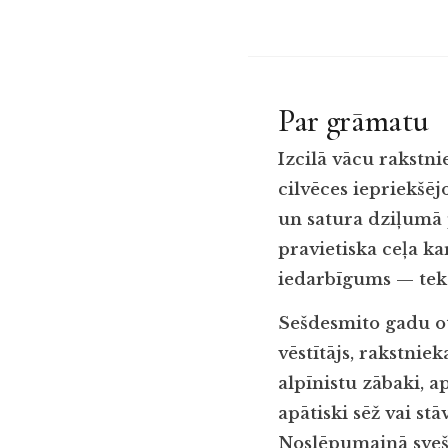
Par grāmatu
Izcilā vācu rakstni
cilvēces iepriekšē
un satura dziļumā 
pravietiska ceļa ka
iedarbīgums — teks
Sešdesmito gadu ot
vēstītājs, rakstnie
alpīnistu zābaki, 
apātiski sēž vai stā
Noslēpumainā sveši