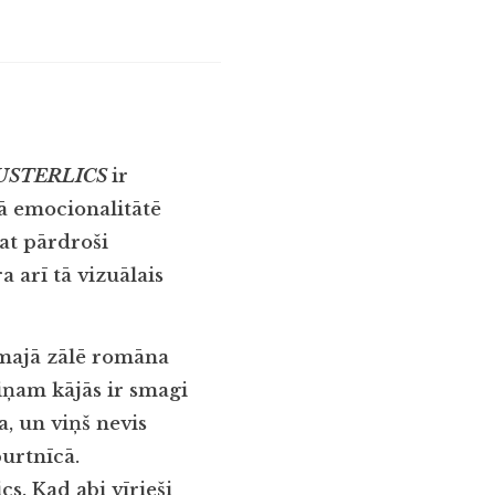
USTERLICS
ir
vā emocionalitātē
at pārdroši
 arī tā vizuālais
āmajā zālē romāna
viņam kājās ir smagi
, un viņš nevis
burtnīcā.
s. Kad abi vīrieši