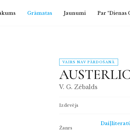
ākums
Grāmatas
Jaunumi
Par “Dienas
VAIRS NAV PĀRDOŠANĀ
AUSTERLI
V. G. Zēbalds
Izdevējs
Daiļliterat
Žanrs