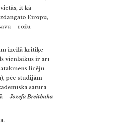
ietās, it kā
izdangāto Eiropu,
savu – rožu
m izcilā kritiķe
 vienlaikus ir arī
matakmens licēju.
), pēc studijām
akadēmiska satura
dā –
Jozefa Breitbaha
a.