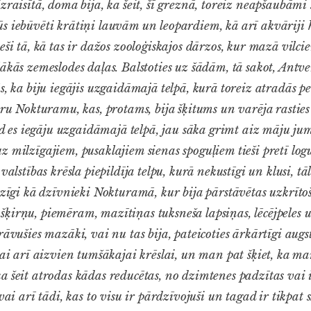
zraisītā, doma bija, ka šeit, šī greznā, toreiz neapšaubāmi s
s iebūvēti krātiņi lauvām un leopardiem, kā arī akvāriji
eši tā, kā tas ir dažos zooloģiskajos dārzos, kur mazā vilci
ākās zemeslodes daļas. Balstoties uz šādām, tā sakot, Antv
s, ka biju iegājis uzgaidāmajā telpā, kurā toreiz atradās p
tru Nokturamu, kas, protams, bija šķitums un varēja rasties 
kad es iegāju uzgaidāmajā telpā, jau sāka grimt aiz māju jum
 milzīgajiem, pusaklajiem sienas spoguļiem tieši pretī log
valstības krēsla piepildīja telpu, kurā nekustīgi un klusi, tāl
īdzīgi kā dzīvnieki Nokturamā, kur bija pārstāvētas uzkrīto
ķirņu, piemēram, mazītiņas tuksneša lapsiņas, lēcējpeles un
arāvušies mazāki, vai nu tas bija, pateicoties ārkārtīgi au
vai arī aizvien tumšākajai krēslai, un man pat šķiet, ka m
a šeit atrodas kādas reducētas, no dzimtenes padzītas vai 
 vai arī tādi, kas to visu ir pārdzīvojuši un tagad ir tikpat