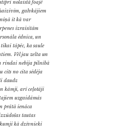
tipri nolaistā foajē
 haizivīm, galvkājiem
eniņā it kā var
erpenes izraisītām
ersonāla ēdnīca, un
tikai tāpēc, ka saule
tiem. Vēl jau zelta un
u rindai nebija pilnībā
u cits no cita sēdēja
ši daudz
 kāmji, arī ceļotāji
gstajiem uzgaidāmās
an prātā ienāca
izzūdošas tautas
 skumji kā dzīvnieki