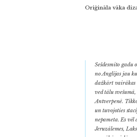
Oriģināla vāka diz
S
ešdesmito gadu ot
no Anglijas jau ku
dažkārt vairākas 
ved tālu svešumā,
Antverpenē. Tikko
un tuvojoties staci
nepameta. Es vēl a
Jeruzālemes, Laks