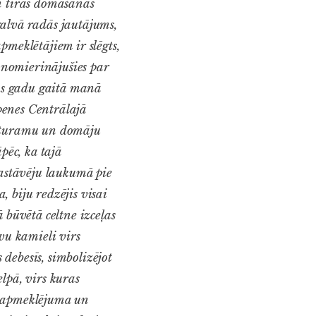
un tīras domāšanas
galvā radās jautājums,
pmeklētājiem ir slēgts,
z nomierinājušies par
as gadu gaitā manā
penes Centrālajā
okturamu un domāju
ēc, ka tajā
pastāvēju laukumā pie
, biju redzējis visai
 būvētā celtne izceļas
vu kamieli virs
 debesīs, simbolizējot
lpā, virs kuras
a apmeklējuma un