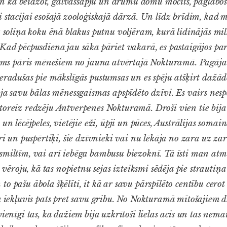
kā beidzot, galvassāpju un drūmu domu mocīts, paglābos 
i stacijai esošajā zooloģiskajā dārzā. Un līdz brīdim, ka
uz soliņa koku ēnā blakus putnu voljēram, kurā lidinājās mi
 Kad pēcpusdiena jau sāka pāriet vakarā, es pastaigājos par
pirms pāris mēnešiem no jauna atvērtajā Nokturamā. Pagāja l
eradušas pie mākslīgās pustumsas un es spēju atšķirt dažād
oja savu bālas mēnessgaismas apspīdēto dzīvi. Es vairs nespē
toreiz redzēju Antverpenes Nokturamā. Droši vien tie bija
 un lēcējpeles, vietējie eži, ūpji un pūces, Austrālijas soma
uri un puspērtiķi, šie dzīvnieki vai nu lēkāja no zara uz zar
smiltīm, vai arī iebēga bambusu biezoknī. Tā īsti man atmi
i vēroju, kā tas nopietnu sejas izteiksmi sēdēja pie strautiņ
o pašu ābola šķēlīti, it kā ar savu pārspīlēto centību cerot 
ja iekļuvis pats pret savu gribu. No Nokturamā mītošajiem
vienīgi tas, ka dažiem bija uzkrītoši lielas acis un tas nemai