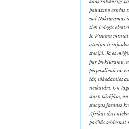
kāds raksturīgs p
palīdzību cenšas 
vai Nokturamas iem
tiek iedegts elekt
šo Visumu miniat
atmiņā ir sajauk
stacijā. Ja es mē
par Nokturamu, un
pēcpusdienā no zo
tās, lūkodamies aug
neskaidri. Un taga
starp pārējām, un 
stacijas fasādes k
Āfrikas dzīvnieku
pacēlās sešdesmit