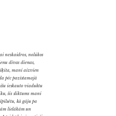
sai neskaidros, nolūkos
ienu divas dienas,
 šķita, mani aizvien
rda pēc pazīstamajā
īšu ieskauto viaduktu
aiku, šis sliktums mani
pilsētu, kā gāju pa
itām lielākām un