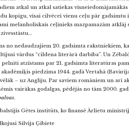
adiem atkal un atkal satiekas visneiedomājamākās v
du kopīgu, visai cilvēcei vienu ceļu pār gadsimtu 
ietami melanholiskais ceļinieks mazpamazām atklāj 
dzīvesstāstu…
ens no nedaudzajiem 20. gadsimta rakstniekiem, ka
ījusi vārdus “cildena literārā darbība”. Un Zēbalds
š pelnīti atzīstams par 21. gadsimta literatūras pa
 akadēmiķis piedzima 1944. gadā Vertahā (Bavārija
, vēlāk – uz Angliju. Par saviem romāniem un arī 
ēmis vairākas godalgas, pēdējās no tām 2000. ga
balvas
.
lstījis Gētes institūts, ko finansē Ārlietu ministrij
kojusi Silvija Ģibiete