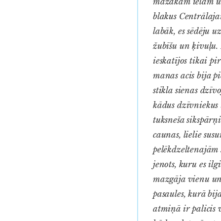
mazākām ielām un 
blakus Centrālaja
labāk, es sēdēju 
žubīšu un ķivuļu.
ieskatījos tikai 
manas acis bija pi
stikla sienas dzīv
kādus dzīvniekus 
tuksneša sikspārņi
caunas, lielie sus
pelēkdzeltenajām 
jenots, kuru es ilg
mazgāja vienu un t
pasaules, kurā bi
atmiņā ir palicis 