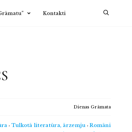
 Grāmatu”
Kontakti
CS
Dienas Grāmata
ūra
Tulkotā literatūra, ārzemju
Romāni
›
›