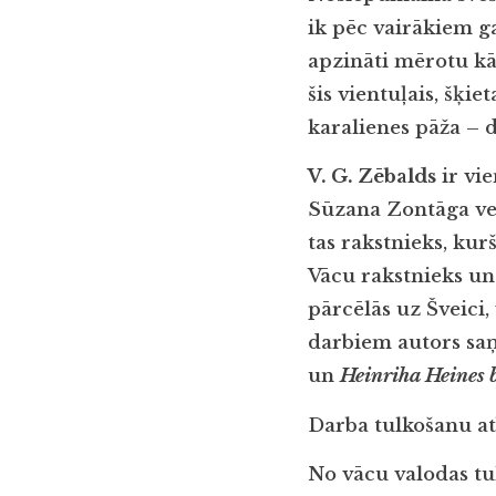
ik pēc vairākiem g
apzināti mērotu kā
šis vientuļais, šķ
karalienes pāža – 
V. G. Zēbalds
ir vi
Sūzana Zontāga velt
tas rakstnieks, kur
Vācu rakstnieks un
pārcēlās uz Šveici
darbiem autors saņ
un
Heinriha Heines 
Darba tulkošanu atba
No vācu valodas tul