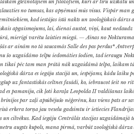
alaikam gleznotājiem un filozofiem, kuri ar tīru uzskatu 
izlauzties no tumsas, kas apņēmusi mūs visus. Vispār man 
ītniekiem, kad iestājas īstā nakts un zooloģiskais dārzs a
riskais apgaismojums, lai, dienai austot, viņi, kaut nedaud
ūrā, mierīgi varētu laisties miegā. — Ainas no Nokturam
ušās ar ainām no tā saucamās
Salle des pas perdus
* Antver
ģinu šo uzgaidāmo telpu iedomāties šodien, tad ieraugu N
 tikai pēc tam man prātā nāk uzgaidāmā telpa, laikam tāp
oloģiskā dārza es iegāju stacijā un, iespējams, kādu laiku 
šup uz fantastiskās celtnes fasādi, ko, iebraucot šeit no rīta
d es pamanīju, cik ļoti karaļa Leopolda II valdīšanas laikā
brīnījos par zaļi apsūbējušo nēģerēnu, kas viens pats ar sa
reisā erkera torņa jau veselu gadsimtu ir ietiecies Flandrijas
s un cilvēkus. Kad iegāju Centrālās stacijas uzgaidāmajā te
 metru augsts kupols, mana pirmā, varbūt zooloģiskā dārz