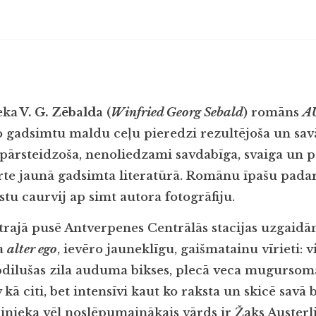
eka
V. G. Zēbalda
(
Winfried Georg Sebald
) romāns
A
jo gadsimtu maldu ceļu pieredzi rezultējoša un sa
pārsteidzoša, nenoliedzami savdabīga, svaiga un p
rte jaunā gadsimta literatūrā. Romānu īpašu padara
tu caurvij ap simt autora fotogrāfiju.
rajā pusē Antverpenes Centrālās stacijas uzgaid
ka
alter ego
, ievēro jauneklīgu, gaišmatainu vīrieti: 
apdilušas zila auduma bikses, plecā veca mugursoma
v kā citi, bet intensīvi kaut ko raksta un skicē savā 
nieka vēl noslēpumainākais vārds ir Žaks Austerlic