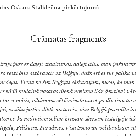
ains Oskara Stalidzāna piekārtojumā
Grāmatas fragments
rajā pusē es daļēji zinātniskos, daļēji citos, man pašam vi
ro reizi biju aizbraucis uz Beļģiju, dažkārt es tur paliku v
nedēļas. Vienā no šīm Beļģijas ekskursijām, kuras, kā man
 es kādā saulainā vasaras dienā nokļuvu līdz šim tikai vā
 tur nonācis, vilcienam vēl lēnām braucot pa dīvainu torn
jai, es sāku justies slikti, un toreiz, visu Beļģijā pavadīto l
tceros, kā nedrošiem soļiem krustām šķērsām izstaigāju iekš
tīgalu, Pelikānu, Paradīzes, Visu Svēto un vēl daudzām c