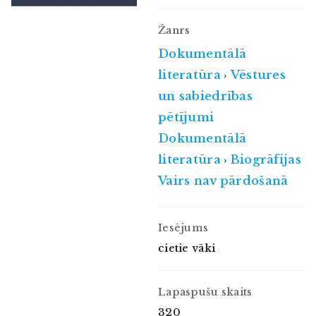
Žanrs
Dokumentālā
literatūra
Vēstures
›
un sabiedrības
pētījumi
Dokumentālā
literatūra
Biogrāfijas
›
Vairs nav pārdošanā
Iesējums
cietie vāki
Lapaspušu skaits
320