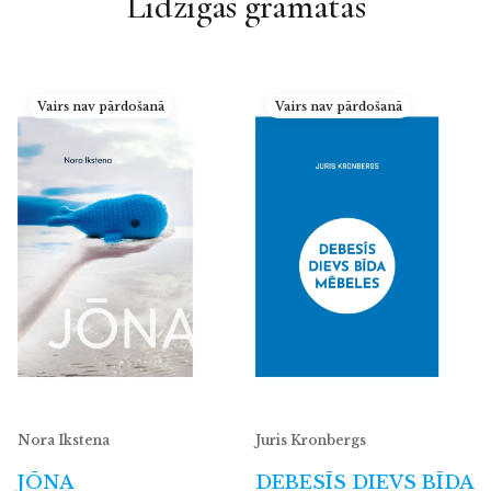
Līdzīgās grāmatas
Vairs nav pārdošanā
Vairs nav pārdošanā
Nora Ikstena
Juris Kronbergs
JŌNA
DEBESĪS DIEVS BĪDA