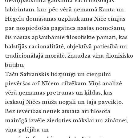
deviņpadsmitā gadsimta vācu filosofijas
labirintam, kur pēc vērā ņemamā Kanta un
Hēgeļa domāšanas uzplaukuma Nīče
cīnījās
par nospiedošās pagātnes nastas nomešanu;
šīs nastas apšaubāmie filosofiskie pamati, kas
balstījās racionalitātē, objektīvā patiesībā un
tradicionālajā morālē, žņaudza viņa dionīsisko
būtību.
Taču
Safranskis
līdzjūtīgi un cieņpilni
pievēršas arī Nīčem-cilvēkam. Viņš analizē
vērā ņemamas pretrunas un ķildas, kas
ieskauj Nīčes
mūža nogali un tajā paveikto.
Bez ievērības netiek atstāta arī filosofa
mainīgā izvēle ziedoties mākslai un zinātnei,
viņa galējība un