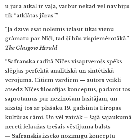
u jūra atkal ir vaļā, varbūt nekad vēl nav bijis
tik “atklātas jūras”.”
“Ja dzīvē esat nolēmis izlasīt tikai vienu
grāmatu par Nīči, tad šī būs vispiemērotākā.”
The Glasgow Herald
“
Safranska
radītā Nīčes visaptverošs spēks
slēpjas perfektā analītiskā un sintētiskā
vērojumā. Citiem vārdiem ― autors veikli
atsedz Nīčes
filosofijas konceptus, padarot tos
saprotamus par nezinošam lasītājam, un
aizstāj tos ar plašāku 19. gadsimta Eiropas
kultūras rāmi. Un vēl vairāk – šajā sajaukumā
nereti ielaužas trešais vēstījuma balsts
―
Safranskis
izseko nozīmīgu konceptu