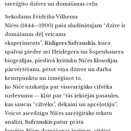
sarežģīto dzīves un domāšanas ceļu.
Sekodams Frīdriha Vilhema
Nīčes (1844―1900) paša sludinātajam “dzīve ir
domāšanas dēļ veicams
eksperiments”,
Rīdigers Safranskis
, kura
spalvai pieder arī Heidegera un Šopenhauera
biogrāfijas, piedāvā kritisku Nīčes
filosofijas
pārvērtēšanu, pētot viņa dzīves un darba
krustpunktu un izmēģinot to,
ko Nīče
uzskatīja par vissvarīgāko cilvēka
uzdevumu ― kļūt par “tās iekšējās pasaules,
kas saucas “cilvēks”, dēkaini un apceļotāju”.
Veicot asredzīgu Nīčes sarežģītāko tekstu
analīzi,
Safranskis
patur prātā
kopējās Nīčes
domāšanas iezīmes, citējot