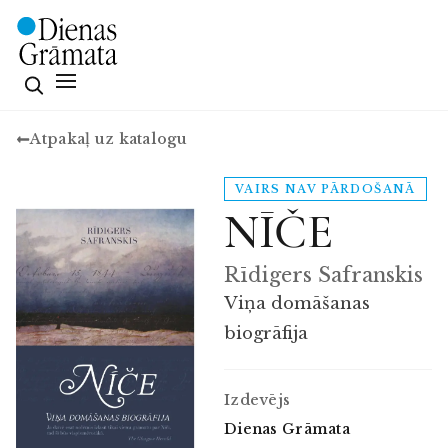
Atpakaļ uz katalogu
VAIRS NAV PĀRDOŠANĀ
NĪČE
Rīdigers Safranskis
Viņa domāšanas
biogrāfija
Izdevējs
Dienas Grāmata