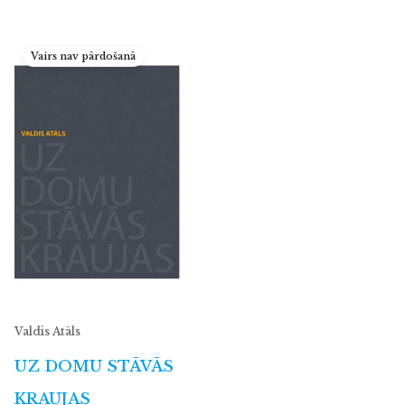
Vairs nav pārdošanā
Valdis Atāls
UZ DOMU STĀVĀS
KRAUJAS