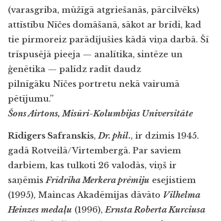
(varasgriba, mūžīgā atgriešanās, pārcilvēks)
attīstību Nīčes
domāšanā, sākot ar brīdi, kad
tie pirmoreiz parādījušies kādā viņa darbā. Šī
trīspusējā pieeja — analītika, sintēze un
ģenētika — palīdz radīt daudz
pilnīgāku Nīčes
portretu nekā vairumā
pētījumu.”
Šons Airtons, Misūri-Kolumbijas Universitāte
Rīdigers Safranskis
,
Dr. phil
.
, ir dzimis 1945.
gadā Rotveilā/Virtembergā. Par saviem
darbiem, kas tulkoti 26 valodās, viņš ir
saņēmis
Frīdriha Merkera prēmiju
esejistiem
(1995), Maincas Akadēmijas dāvāto
Vilhelma
Heinzes medaļu
(1996),
Ernsta Roberta Kurciusa