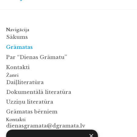
Navigācija
Sākums
Grāmatas
Par “Dienas Grāmatu”
Kontakti
Žanri
Daiļliteratūra
Dokumentālā literatūra
Uzziņu literatūra
Grāmatas bērniem
Kontakti
dienasgramata@dgramata.lv
×
+371 67063129