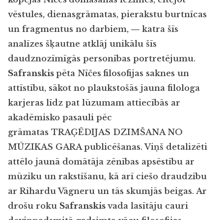
vēstules, dienasgrāmatas, pierakstu burtnīcas
un fragmentus no darbiem, ― katra šīs
analīzes šķautne atklāj unikālu šīs
daudznozīmīgās personības portretējumu.
Safranskis
pēta Nīčes
filosofijas saknes un
attīstību, sākot no plaukstošās jauna filologa
karjeras līdz pat lūzumam attiecībās ar
akadēmisko pasauli pēc
grāmatas TRAĢĒDIJAS DZIMŠANA NO
MŪZIKAS GARA
publicēšanas. Viņš detalizēti
attēlo jaunā domātāja zēnības apsēstību ar
mūziku un rakstīšanu, kā arī ciešo draudzību
ar Rihardu Vāgneru un tās skumjās beigas. Ar
drošu roku
Safranskis
vada lasītāju cauri