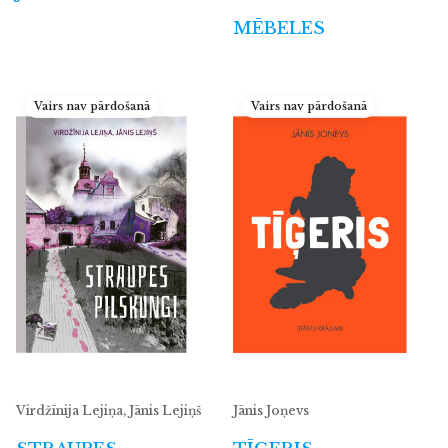
MĒBELES
Vairs nav pārdošanā
Vairs nav pārdošanā
Virdžīnija Lejiņa, Jānis Lejiņš
Jānis Joņevs