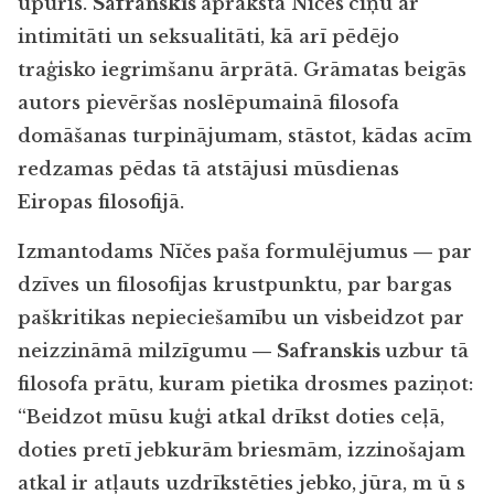
upuris.
Safranskis
apraksta Nīčes
cīņu ar
intimitāti un seksualitāti, kā arī pēdējo
traģisko iegrimšanu ārprātā. Grāmatas beigās
autors pievēršas noslēpumainā filosofa
domāšanas turpinājumam, stāstot, kādas acīm
redzamas pēdas tā atstājusi mūsdienas
Eiropas filosofijā.
Izmantodams Nīčes
paša formulējumus ― par
dzīves un filosofijas krustpunktu, par bargas
paškritikas nepieciešamību un visbeidzot par
neizzināmā milzīgumu ―
Safranskis
uzbur tā
filosofa prātu, kuram pietika drosmes paziņot:
“Beidzot mūsu kuģi atkal drīkst doties ceļā,
doties pretī jebkurām briesmām, izzinošajam
atkal ir atļauts uzdrīkstēties jebko, jūra, m ū s