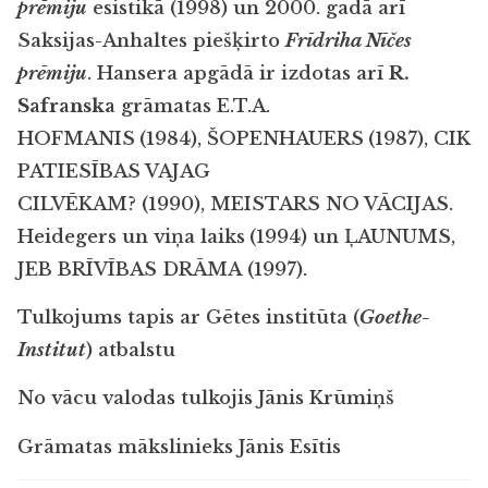
prēmiju
esistikā (1998) un 2000. gadā arī
Saksijas-Anhaltes piešķirto
Frīdriha Nīčes
prēmiju
. Hansera apgādā ir izdotas arī
R.
Safranska
grāmatas E.T.A.
HOFMANIS
(1984), ŠOPENHAUERS
(1987), CIK
PATIESĪBAS VAJAG
CILVĒKAM? (1990), MEISTARS NO VĀCIJAS.
Heidegers un viņa laiks
(1994) un ĻAUNUMS,
JEB BRĪVĪBAS DRĀMA (1997).
Tulkojums tapis ar Gētes institūta (
Goethe-
Institut
) atbalstu
No vācu valodas tulkojis Jānis Krūmiņš
Grāmatas mākslinieks Jānis Esītis