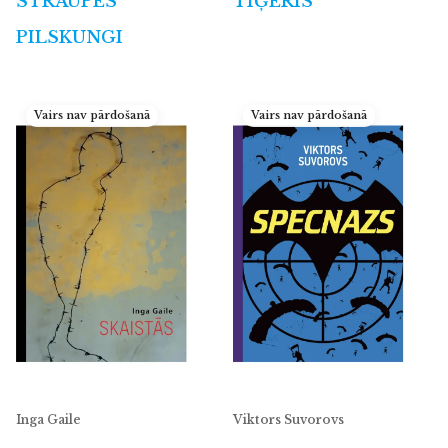
STRAUPES
TĪĢERIS
PILSKUNGI
Vairs nav pārdošanā
Vairs nav pārdošanā
Inga Gaile
Viktors Suvorovs