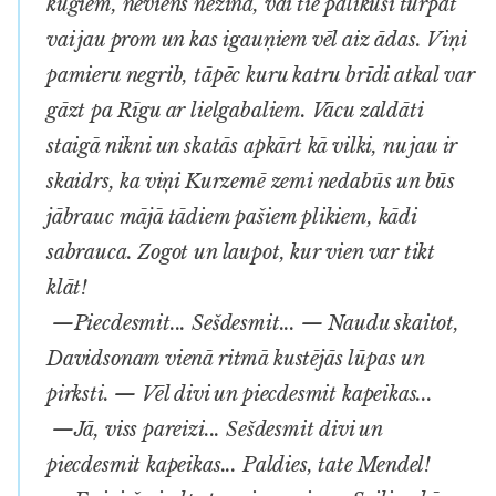
kuģiem, neviens nezina, vai tie palikuši turpat
vai jau prom un kas igauņiem vēl aiz ādas. Viņi
pamieru negrib, tāpēc kuru katru brīdi atkal var
gāzt pa Rīgu ar lielgabaliem. Vācu zaldāti
staigā nikni un skatās apkārt kā vilki, nu jau ir
skaidrs, ka viņi Kurzemē zemi nedabūs un būs
jābrauc mājā tādiem pašiem plikiem, kādi
sabrauca. Zogot un laupot, kur vien var tikt
klāt!
—Piecdesmit... Sešdesmit... — Naudu skaitot,
Davidsonam vienā ritmā kustējās lūpas un
pirksti. — Vēl divi un piecdesmit kapeikas...
—Jā, viss pareizi... Sešdesmit divi un
piecdesmit kapeikas... Paldies, tate Mendel!