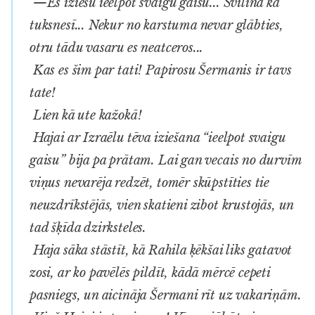
—Es iziešu ieelpot svaigu gaisu... Svilina kā
tuksnesī... Nekur no karstuma nevar glābties,
otru tādu vasaru es neatceros...
Kas es šim par tati! Papirosu Šermanis ir tavs
tate!
Lien kā ute kažokā!
Hajai ar Izraēlu tēva iziešana “ieelpot svaigu
gaisu” bija pa prātam. Lai gan vecais no durvīm
viņus nevarēja redzēt, tomēr skūpstīties tie
neuzdrīkstējās, vien skatieni zibot krustojās, un
tad šķīda dzirksteles.
Haja sāka stāstīt, kā Rahila ķēkšai liks gatavot
zosi, ar ko pavēlēs pildīt, kādā mērcē cepeti
pasniegs, un aicināja Šermani rīt uz vakariņām.