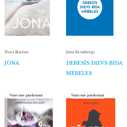
Nora Ikstena
Juris Kronbergs
JŌNA
DEBESĪS DIEVS BĪDA
MĒBELES
Vairs nav pārdošanā
Vairs nav pārdošanā