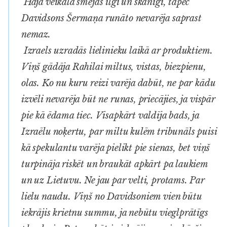
Haja veikalā smējās ilgi un skanīgi, tāpēc
Davidsons Šermaņa runāto nevarēja saprast
nemaz.
Izraels uzradās lielinieku laikā ar produktiem.
Viņš gādāja Rahilai miltus, vistas, biezpienu,
olas. Ko nu kuru reizi varēja dabūt, ne par kādu
izvēli nevarēja būt ne runas, priecājies, ja vispār
pie kā ēdama tiec. Visapkārt valdīja bads, ja
Izraēlu noķertu, par miltu kulēm tribunāls puisi
kā spekulantu varēja pielikt pie sienas, bet viņš
turpināja riskēt un braukāt apkārt pa laukiem
un uz Lietuvu. Ne jau par velti, protams. Par
lielu naudu. Viņš no Davidsoniem vien būtu
iekrājis krietnu summu, ja nebūtu vieglprātīgs