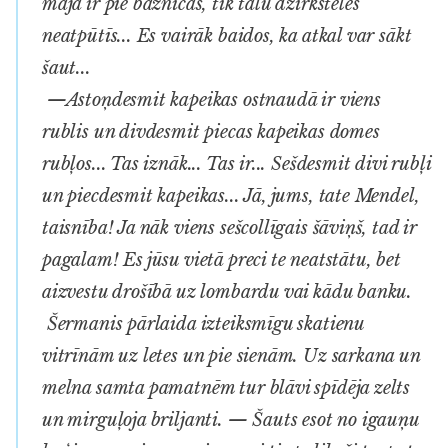
māja ir pie baznīcas, tik tālu dzirksteles
neatpūtīs... Es vairāk baidos, ka atkal var sākt
šaut...
—Astoņdesmit kapeikas ostnaudā ir viens
rublis un divdesmit piecas kapeikas domes
rubļos... Tas iznāk... Tas ir... Sešdesmit divi rubļi
un piecdesmit kapeikas... Jā, jums, tate Mendel,
taisnība! Ja nāk viens sešcollīgais šāviņš, tad ir
pagalam! Es jūsu vietā preci te neatstātu, bet
aizvestu drošībā uz lombardu vai kādu banku.
Šermanis pārlaida izteiksmīgu skatienu
vitrīnām uz letes un pie sienām. Uz sarkana un
melna samta pamatnēm tur blāvi spīdēja zelts
un mirguļoja briljanti. — Šauts esot no igauņu