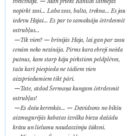
sveicināja. — Man priekš Rahilas laimējās
nopirkt zosi... Laba zoss, balta, trekna... Es jau
iedevu Hajai... Es par to samaksāju četrdesmit
ostrubļus...
—Tik vien? — brīnījās Haja, lai gan par zosu
cenām neko nezināja. Pirms kara ebreji neēda
putnus, kam starp kāju pirkstiem peldplēves,
taču karš piespieda ne tādiem vien
aizspriedumiem tikt pāri.
—Tate, atdod Šermaņa kungam četrdesmit
ostrubļus!
—Es došu kerenkās... — Davidsons no bikšu
aizmugurējās kabatas izvilka biezu dažādu
krāsu un lielumu naudaszīmju žūksni.