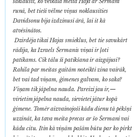
saklausīt, ko veikalā meita Haja ar Šermani
runā, bet tieši vēlme viņus noklausīties
Davidsonu bija izdzinusi ārā, lai it kā
atvēsinātos.
Dzirdēja tikai Hajas smieklus, bet tie savukārt
rādīja, ka Izraels Šermanis viņai ir ļoti
patīkams. Cik tālu šī patikšana ir aizgājusi?
Rahila par meitas gaitām noteikti zina vairāk,
bet vai tad viņam, ģimenes galvam, ko saka?
Viņam tik jāpelna nauda. Pareizi jau ir,—
vīrietim jāpelna nauda, sievietei jātur kopā
ģimene. Tomēr aizvainojoši kādu dienu tā pēkšņi
uzzināt, ka tava meita precas ar šo Šermani vai
kādu citu. Itin kā viņām pašām būtu par ko pirkt