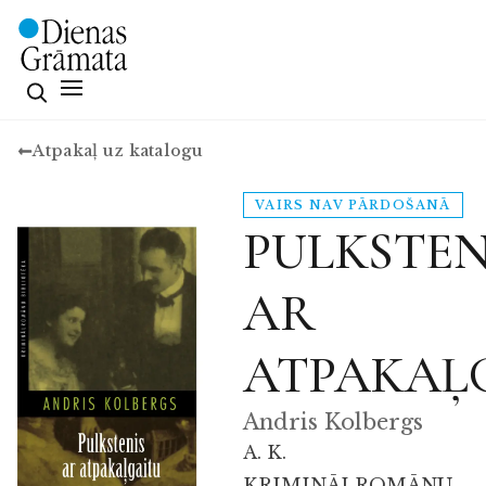
Atpakaļ uz katalogu
VAIRS NAV PĀRDOŠANĀ
PULKSTEN
AR
ATPAKAĻ
Andris Kolbergs
A. K.
KRIMINĀLROMĀNU