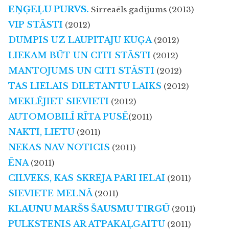
EŅĢEĻU PURVS.
Sirreaēls gadījums (2013)
VIP STĀSTI
(2012)
DUMPIS UZ LAUPĪTĀJU KUĢA
(2012)
LIEKAM BŪT UN CITI STĀSTI
(2012)
MANTOJUMS UN CITI STĀSTI
(2012)
TAS LIELAIS DILETANTU LAIKS
(2012)
MEKLĒJIET SIEVIETI
(2012)
AUTOMOBILĪ RĪTA PUSĒ
(2011)
NAKTĪ, LIETŪ
(2011)
NEKAS NAV NOTICIS
(2011)
ĒNA
(2011)
CILVĒKS, KAS SKRĒJA PĀRI IELAI
(2011)
SIEVIETE MELNĀ
(2011)
K
LAUNU MARŠS ŠAUSMU TIRGŪ
(2011)
PULKSTENIS AR ATPAKAĻGAITU
(2011)