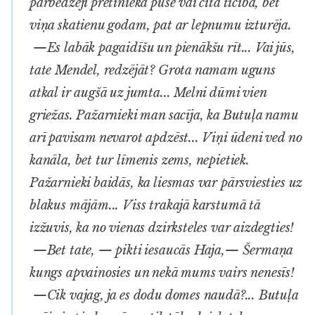
pārbēdzēji pretinieka pusē vai citā ticībā, bet
viņa skatienu godam, pat ar lepnumu izturēja.
—Es labāk pagaidīšu un pienākšu rīt... Vai jūs,
tate Mendel, redzējāt? Grota namam uguns
atkal ir augšā uz jumta... Melni dūmi vien
griežas. Pažarnieki man sacīja, ka Butuļa namu
arī pavisam nevarot apdzēst... Viņi ūdeni ved no
kanāla, bet tur līmenis zems, nepietiek.
Pažarnieki baidās, ka liesmas var pārsviesties uz
blakus mājām... Viss trakajā karstumā tā
izžuvis, ka no vienas dzirksteles var aizdegties!
—Bet tate, — pikti iesaucās Haja,— Šermaņa
kungs apvainosies un nekā mums vairs nenesīs!
—Cik vajag, ja es dodu domes naudā?... Butuļa