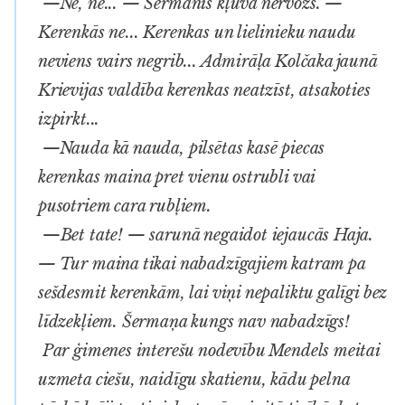
—Nē, nē... — Šermanis kļuva nervozs. —
Kerenkās ne... Kerenkas un lielinieku naudu
neviens vairs negrib... Admirāļa Kolčaka jaunā
Krievijas valdība kerenkas neatzīst, atsakoties
izpirkt...
—Nauda kā nauda, pilsētas kasē piecas
kerenkas maina pret vienu ostrubli vai
pusotriem cara rubļiem.
—Bet tate! — sarunā negaidot iejaucās Haja.
— Tur maina tikai nabadzīgajiem katram pa
sešdesmit kerenkām, lai viņi nepaliktu galīgi bez
līdzekļiem. Šermaņa kungs nav nabadzīgs!
Par ģimenes interešu nodevību Mendels meitai
uzmeta ciešu, naidīgu skatienu, kādu pelna