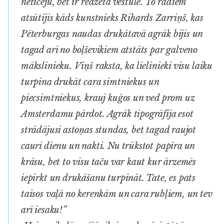
neticēju, bet ir redzēta vēstule. To radiem
atsūtījis kāds kunstnieks Rihards Zarriņš, kas
Pēterburgas naudas drukātavā agrāk bijis un
tagad arī no boļševikiem atstāts par galveno
mākslinieku. Viņš raksta, ka lielinieki visu laiku
turpina drukāt cara simtniekus un
piecsimtniekus, krauj kuģos un ved prom uz
Amsterdamu pārdot. Agrāk tipogrāfija esot
strādājusi astoņas stundas, bet tagad raujot
cauri dienu un nakti. Nu trūkstot papīra un
krāsu, bet to visu taču var kaut kur ārzemēs
iepirkt un drukāšanu turpināt. Tate, es pats
taisos vaļā no kerenkām un cara rubļiem, un tev
arī iesaku!”