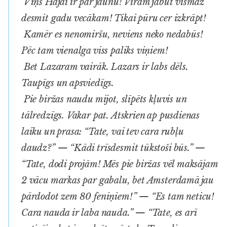
Viņš Hajai ir par jaunu! Vīram jābūt vismaz
desmit gadu vecākam! Tikai pūru cer izkrāpt!
Kamēr es nenomiršu, neviens neko nedabūs!
Pēc tam vienalga viss paliks viņiem!
Bet Lazaram vairāk. Lazars ir labs dēls.
Taupīgs un apsviedīgs.
Pie biržas naudu mijot, slīpēts kļuvis un
tālredzīgs. Vakar pat. Atskrien ap pusdienas
laiku un prasa: “Tate, vai tev cara rubļu
daudz?” — “Kādi trīsdesmit tūkstoši būs.” —
“Tate, dodi projām! Mēs pie biržas vēl maksājam
2 vācu markas par gabalu, bet Amsterdamā jau
pārdodot zem 80 feniņiem!” — “Es tam neticu!
Cara nauda ir laba nauda.” — “Tate, es arī