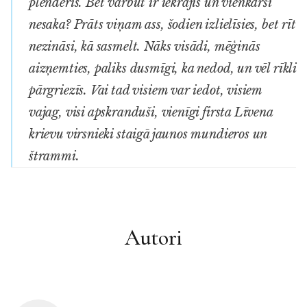
plenderis. Bet varbūt ir iekrājis un vienkārši
nesaka? Prāts viņam ass, šodien izlielīsies, bet rīt
nezināsi, kā sasmelt. Nāks visādi, mēģinās
aizņemties, paliks dusmīgi, ka nedod, un vēl rīkli
pārgriezīs. Vai tad visiem var iedot, visiem
vajag, visi apskranduši, vienīgi firsta Līvena
krievu virsnieki staigā jaunos mundieros un
štrammi.
Autori