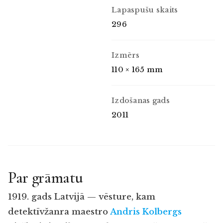
Lapaspušu skaits
296
Izmērs
110 × 165 mm
Izdošanas gads
2011
Par grāmatu
1919. gads Latvijā — vēsture, kam
detektīvžanra maestro
Andris Kolbergs