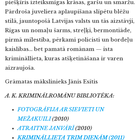
piešķīris izteiksmīgas krāsas, garšu un smaržu.
Pārdroša juveliera aplaupīšana slīpētu blēžu
stilā, jauntopošā Latvijas valsts un tās aizstāvji,
Rīgas un nomaļu šarms, streļķi, bermontiāde,
pirmā mīlestība, pērkami policisti un bordeļu
kaislības… bet pamatā romānam — īsta
krimināllieta, kuras atšķetināšana ir varen
aizraujoša.
Grāmatas mākslinieks Jānis Esītis
A. K. KRIMINĀLROMĀNU BIBLIOTĒKA:
FOTOGRĀFIJA AR SIEVIETI UN
MEŽAKUILI
(2010)
ATRAITNE JANVĀRĪ
(2010)
KRIMINĀLLIETA TRIM DIENĀM
(2011)