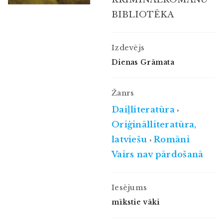
BIBLIOTĒKA
Izdevējs
Dienas Grāmata
Žanrs
Daiļliteratūra
›
Oriģinālliteratūra,
latviešu
Romāni
›
Vairs nav pārdošanā
Iesējums
mīkstie vāki