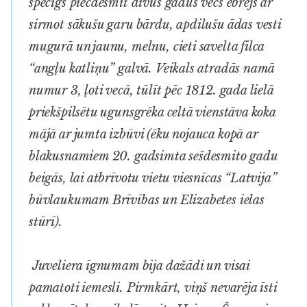
spēcīgs piecdesmit divus gadus vecs ebrejs ar
sirmot sākušu garu bārdu, apdilušu ādas vesti
mugurā un jaunu, melnu, cieti savelta filca
“angļu katliņu” galvā. Veikals atradās namā
numur 3, ļoti vecā, tūlīt pēc 1812. gada lielā
priekšpilsētu ugunsgrēka celtā vienstāva koka
mājā ar jumta izbūvi (ēku nojauca kopā ar
blakusnamiem 20. gadsimta sešdesmito gadu
beigās, lai atbrīvotu vietu viesnīcas “Latvija”
būvlaukumam Brīvības un Elizabetes ielas
stūrī).
Juveliera īgnumam bija dažādi un visai
pamatoti iemesli. Pirmkārt, viņš nevarēja īsti