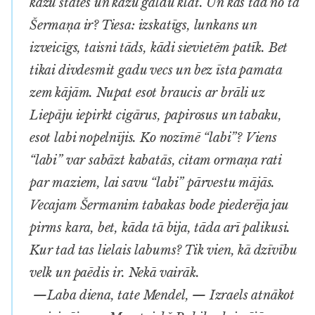
kāzu štātes un kāzu galdu klāt. Un kas tad no tā
Šermaņa ir? Tiesa: izskatīgs, lunkans un
izveicīgs, taisni tāds, kādi sievietēm patīk. Bet
tikai divdesmit gadu vecs un bez īsta pamata
zem kājām. Nupat esot braucis ar brāli uz
Liepāju iepirkt cigārus, papirosus un tabaku,
esot labi nopelnījis. Ko nozīmē “labi”? Viens
“labi” var sabāzt kabatās, citam ormaņa rati
par maziem, lai savu “labi” pārvestu mājās.
Vecajam Šermanim tabakas bode piederēja jau
pirms kara, bet, kāda tā bija, tāda arī palikusi.
Kur tad tas lielais labums? Tik vien, kā dzīvību
velk un paēdis ir. Nekā vairāk.
—Laba diena, tate Mendel, — Izraels atnākot