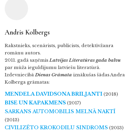
Andris Kolbergs
Rakstnieks, scenārists, publicists, detektīvžanra
romānu autors.
2011. gadā saņēmis
Latvijas Literatūras gada balvu
par mūža ieguldījumu latviešu literatūrā.
Izdevniecībā
Dienas Grāmat
a
iznākušas šādas Andra
Kolberga grāmatas:
MENDELA DAVIDSONA BRILJANTI
(2018)
BISE UN KAPAKMENS
(2017)
SARKANS AUTOMOBILIS MELNĀ NAKTĪ
(2013)
CIVILIZĒTO KROKODILU SINDROMS
(2013)