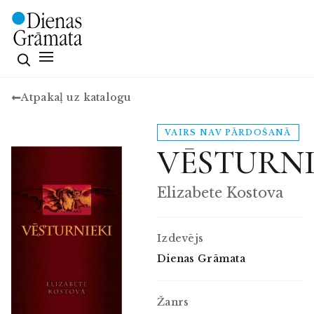
Atpakaļ uz katalogu
VAIRS NAV PĀRDOŠANĀ
VĒSTURNI
Elizabete Kostova
Izdevējs
Dienas Grāmata
Žanrs