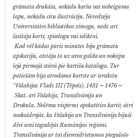
grāmata drukāta, nekādu karšu vai nobeiguma
lapu, nekādu citu ilustrāciju. Neredzēja
Universitātes bibliotēkas zīmogu, nedz arī
lasītāja karti, spiedogu vai ieliktni.
Kad vēl kādas pāris minūtes biju grāmatu
apskatījis, atstāju to uz sava galda un nokāpu
lejā pirmajā stāvā pie kartīšu kataloga. Tur
patiešām bija atrodama kartīte ar ierakstu
“Valahijas Vlads III (Tēpešs), 1431 – 1476 –
Skat. arī Valahija, Transilvānija un
Drakula.
Nolēmu vispirms apskatīties kartē; ātri
noskaidrojās, ka Valahija un Transilvānija bijuši
divi seni tagadējās Rumānijas reģioni.
Transilvānija ar tai dienvidrietumos piegulošo