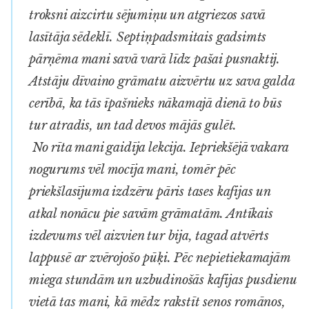
troksni aizcirtu sējumiņu un atgriezos savā
lasītāja sēdeklī. Septiņpadsmitais gadsimts
pārņēma mani savā varā līdz pašai pusnaktij.
Atstāju dīvaino grāmatu aizvērtu uz sava galda
cerībā, ka tās īpašnieks nākamajā dienā to būs
tur atradis, un tad devos mājās gulēt.
No rīta mani gaidīja lekcija. Iepriekšējā vakara
nogurums vēl mocīja mani, tomēr pēc
priekšlasījuma izdzēru pāris tases kafijas un
atkal nonācu pie savām grāmatām. Antīkais
izdevums vēl aizvien tur bija, tagad atvērts
lappusē ar zvērojošo pūķi. Pēc nepietiekamajām
miega stundām un uzbudinošās kafijas pusdienu
vietā tas mani, kā mēdz rakstīt senos romānos,