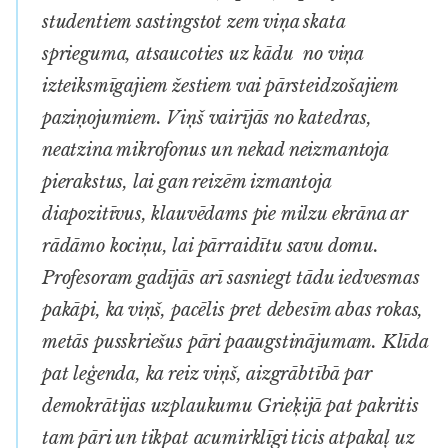
studentiem sastingstot zem viņa skata
sprieguma, atsaucoties uz kādu no viņa
izteiksmīgajiem žestiem vai pārsteidzošajiem
paziņojumiem. Viņš vairījās no katedras,
neatzina mikrofonus un nekad neizmantoja
pierakstus, lai gan reizēm izmantoja
diapozitīvus, klauvēdams pie milzu ekrāna ar
rādāmo kociņu, lai pārraidītu savu domu.
Profesoram gadījās arī sasniegt tādu iedvesmas
pakāpi, ka viņš, pacēlis pret debesīm abas rokas,
metās pusskriešus pāri paaugstinājumam. Klīda
pat leģenda, ka reiz viņš, aizgrābtībā par
demokrātijas uzplaukumu Grieķijā pat pakritis
tam pāri un tikpat acumirklīgi ticis atpakaļ uz