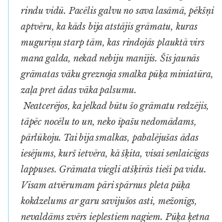
rindu vidū. Pacēlis galvu no sava lasāmā, pēkšņi
aptvēru, ka kāds bija atstājis grāmatu, kuras
muguriņu starp tām, kas rindojās plauktā virs
mana galda, nekad nebiju manījis. Šīs jaunās
grāmatas vāku greznoja smalka pūķa miniatūra,
zaļa pret ādas vāka palsumu.
Neatcerējos, ka jelkad būtu šo grāmatu redzējis,
tāpēc nocēlu to un, neko īpašu nedomādams,
pārlūkoju. Tai bija smalkas, pabalējušas ādas
iesējums, kurš ietvēra, kā šķita, visai senlaicīgas
lappuses. Grāmata viegli atšķīrās tieši pa vidu.
Visam atvērumam pāri spārnus pleta pūķa
kokdzelums ar garu savijušos asti, mežonīgs,
nevaldāms zvērs ieplestiem nagiem. Pūķa ķetna