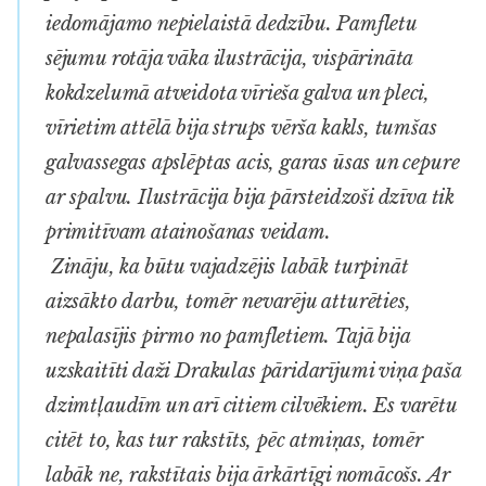
iedomājamo nepielaistā dedzību. Pamfletu
sējumu rotāja vāka ilustrācija, vispārināta
kokdzelumā atveidota vīrieša galva un pleci,
vīrietim attēlā bija strups vērša kakls, tumšas
galvassegas apslēptas acis, garas ūsas un cepure
ar spalvu. Ilustrācija bija pārsteidzoši dzīva tik
primitīvam atainošanas veidam.
Zināju, ka būtu vajadzējis labāk turpināt
aizsākto darbu, tomēr nevarēju atturēties,
nepalasījis pirmo no pamfletiem. Tajā bija
uzskaitīti daži Drakulas pāridarījumi viņa paša
dzimtļaudīm un arī citiem cilvēkiem. Es varētu
citēt to, kas tur rakstīts, pēc atmiņas, tomēr
labāk ne, rakstītais bija ārkārtīgi nomācošs. Ar