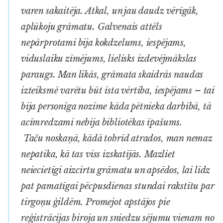
varen sakaitēja. Atkal, un jau daudz vērīgāk,
aplūkoju grāmatu. Galvenais attēls
nepārprotami bija kokdzelums, iespējams,
viduslaiku zīmējums, lielisks izdevējmākslas
paraugs. Man likās, grāmata skaidrās naudas
izteiksmē varētu būt īsta vērtība, iespējams – tai
bija personīga nozīme kāda pētnieka darbībā, tā
acīmredzami nebija bibliotēkas īpašums.
Taču noskaņā, kādā tobrīd atrados, man nemaz
nepatika, kā tas viss izskatījās. Mazliet
neiecietīgi aizcirtu grāmatu un apsēdos, lai līdz
pat pamatīgai pēcpusdienas stundai rakstītu par
tirgoņu ģildēm. Promejot apstājos pie
reģistrācijas biroja un sniedzu sējumu vienam no