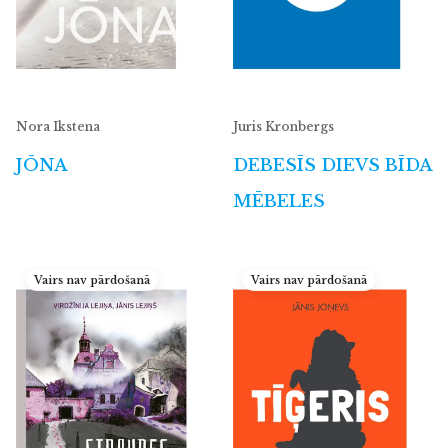
Nora Ikstena
Juris Kronbergs
JŌNA
DEBESĪS DIEVS BĪDA
MĒBELES
Vairs nav pārdošanā
Vairs nav pārdošanā