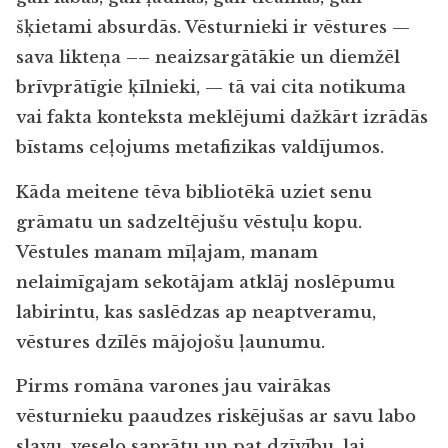
šķietami absurdās. Vēsturnieki ir vēstures —
sava likteņa –– neaizsargātākie un diemžēl
brīvprātīgie ķīlnieki, — tā vai cita notikuma
vai fakta konteksta meklējumi dažkārt izrādās
bīstams ceļojums metafizikas valdījumos.
Kāda meitene tēva bibliotēkā uziet senu
grāmatu un sadzeltējušu vēstuļu kopu.
Vēstules manam mīļajam, manam
nelaimīgajam sekotājam atklāj noslēpumu
labirintu, kas saslēdzas ap neaptveramu,
vēstures dzīlēs mājojošu ļaunumu.
Pirms romāna varones jau vairākas
vēsturnieku paaudzes riskējušas ar savu labo
slavu, veselo saprātu un pat dzīvību, lai