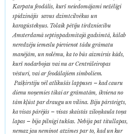
Karpatu feodālis, kurš neiedomājami nežēlīgi
spīdzinājis savus dzimtcilvēkus un
karagūstekņus. Tolaik pētīju tirdzniecību
Amsterdamā septiņpadsmitajā gadsimtā, kālab
neredzēju iemeslu pievienot tādu grāmatu
manējām, un nolēmu, ka to būs aizmirsis kāds,
kurš nodarbojas vai nu ar Centrāleiropas
vēsturi, vai ar feodālajiem simboliem.
Pašķirstīju vēl atlikušās lappuses – kad cauru
dienu noņemies tikai ar grāmatām, ikviena no
tām kļūst par draugu un vilina. Biju pārsteigts,
ka visas pārējās – visas skaistās ziloņkaula toņa
lapas – bija pilnīgi tukšas. Nebija pat titullapas,
nemaz jau neminot atzīmes par to, kad un kur