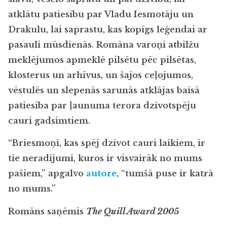
atklātu patiesību par Vladu Iesmotāju un
Drakulu, lai saprastu, kas kopīgs leģendai ar
pasauli mūsdienās. Romāna varoņi atbilžu
meklējumos apmeklē pilsētu pēc pilsētas,
klosterus un arhīvus, un šajos ceļojumos,
vēstulēs un slepenās sarunās atklājas baisā
patiesība par ļaunuma terora dzīvotspēju
cauri gadsimtiem.
“Briesmoņi, kas spēj dzīvot cauri laikiem, ir
tie neradījumi, kuros ir visvairāk no mums
pašiem,” apgalvo
autore
, “tumšā puse ir katrā
no mums.”
Romāns saņēmis
The Quill Award 2005