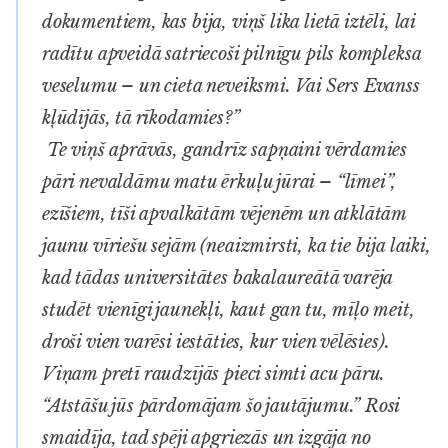
dokumentiem, kas bija, viņš lika lietā iztēli, lai
radītu apveidā satriecoši pilnīgu pils kompleksa
veselumu – un cieta neveiksmi. Vai Sers Evanss
kļūdījās, tā rīkodamies?”
Te viņš aprāvās, gandrīz sapņaini vērdamies
pāri nevaldāmu matu ērkuļu jūrai – “līmei”,
ezīšiem, tīši apvalkātām vējenēm un atklātām
jaunu vīriešu sejām (neaizmirsti, ka tie bija laiki,
kad tādas universitātes bakalaureātā varēja
studēt vienīgi jaunekļi, kaut gan tu, mīļo meit,
droši vien varēsi iestāties, kur vien vēlēsies).
Viņam pretī raudzījās pieci simti acu pāru.
“Atstāšu jūs pārdomājam šo jautājumu.” Rosi
smaidīja, tad spēji apgriezās un izgāja no