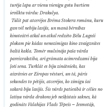
turēja lapu ar vienu vienīgu gotu burtiem
ievilktu vārdu:
Drakulya
.
Tūlīt pat atcerējos Brēma Stokera romānu, kuru
gan vēl nebiju lasījis, un manā bērnības
kinoteātrī atkal un atkal redzēto Bēlu Lugoši
plokam pie kādas nenozīmīgas kino zvaigznītes
baltā kakla. Tomēr mulsināja paša vārda
pareizrakstība, arī grāmata acīmredzami bija
ļoti sena. Turklāt es biju zinātnieks, kas
aizrāvies ar Eiropas vēsturi, un tā, pāris
sekundes to pētījis, atcerējos, ko zīmīgu šai
sakarā biju lasījis. Šis vārds patiesībā ir cēlies no
latīņu vārda
drakon
s jeb
nešķīstais
saknes, kā
godināts Valahijas Vlads Tēpešs – Iesmotājs,