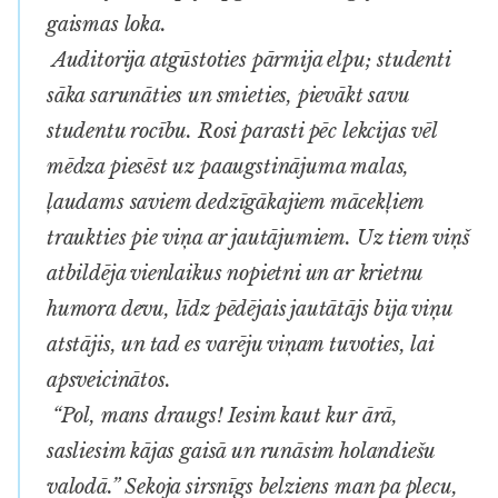
gaismas loka.
Auditorija atgūstoties pārmija elpu; studenti
sāka sarunāties un smieties, pievākt savu
studentu rocību. Rosi parasti pēc lekcijas vēl
mēdza piesēst uz paaugstinājuma malas,
ļaudams saviem dedzīgākajiem mācekļiem
traukties pie viņa ar jautājumiem. Uz tiem viņš
atbildēja vienlaikus nopietni un ar krietnu
humora devu, līdz pēdējais jautātājs bija viņu
atstājis, un tad es varēju viņam tuvoties, lai
apsveicinātos.
“Pol, mans draugs! Iesim kaut kur ārā,
sasliesim kājas gaisā un runāsim holandiešu
valodā.” Sekoja sirsnīgs belziens man pa plecu,