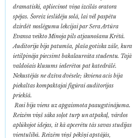
dramatiski, apliecinot viņa izcilās oratora
spējas. Šoreiz ieslīdēju solā, lai vēl paspētu
dzirdēt noslēgumu lekcijai par Sera Artūra
Evansa veikto Mīnoja pils atjaunošanu Krētā.
Auditorija bija patumša, plaša gotiska zāle, kura
ietilpināja piecsimt bakalaureāta studentu. Tajā
valdošais klusums iederētos pat katedrālē.
Nekustējās ne dzīva dvēsele; ikviena acis bija
piekaltas kompaktajai figūrai auditorijas
priekšā.
Rosi bija viens uz apgaismota paaugstinājuma.
Reizēm viņš sāka soļot turp un atpakaļ, vārdos
aplūkojot idejas, it kā apcerētu tās savas studijas
vientulībā. Reizēm viņš pēkšņi apstājās,