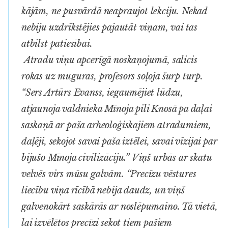
kājām, ne pusvārdā neapraujot lekciju. Nekad
nebiju uzdrīkstējies pajautāt viņam, vai tas
atbilst patiesībai.
Atradu viņu apcerīgā noskaņojumā, salicis
rokas uz muguras, profesors soļoja šurp turp.
“Sers Artūrs Evanss, iegaumējiet lūdzu,
atjaunoja valdnieka Mīnoja pili Knosā pa daļai
saskaņā ar paša arheoloģiskajiem atradumiem,
daļēji, sekojot savai paša iztēlei, savai vīzijai par
bijušo Mīnoja civilizāciju.” Viņš urbās ar skatu
velvēs virs mūsu galvām. “Precīzu vēstures
liecību viņa rīcībā nebija daudz, un viņš
galvenokārt saskārās ar noslēpumaino. Tā vietā,
lai izvēlētos precīzi sekot tiem pašiem