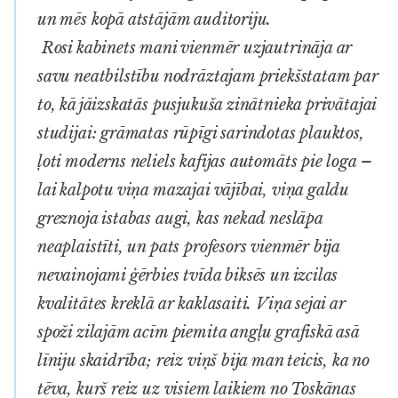
un mēs kopā atstājām auditoriju.
Rosi kabinets mani vienmēr uzjautrināja ar
savu neatbilstību nodrāztajam priekšstatam par
to, kā jāizskatās pusjukuša zinātnieka privātajai
studijai: grāmatas rūpīgi sarindotas plauktos,
ļoti moderns neliels kafijas automāts pie loga –
lai kalpotu viņa mazajai vājībai, viņa galdu
greznoja istabas augi, kas nekad neslāpa
neaplaistīti, un pats profesors vienmēr bija
nevainojami ģērbies tvīda biksēs un izcilas
kvalitātes kreklā ar kaklasaiti. Viņa sejai ar
spoži zilajām acīm piemita angļu grafiskā asā
līniju skaidrība; reiz viņš bija man teicis, ka no
tēva, kurš reiz uz visiem laikiem no Toskānas