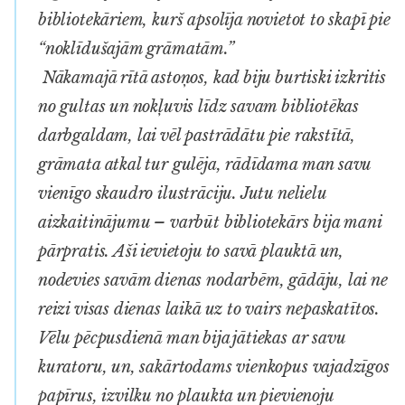
bibliotekāriem, kurš apsolīja novietot to skapī pie
“noklīdušajām grāmatām.”
Nākamajā rītā astoņos, kad biju burtiski izkritis
no gultas un nokļuvis līdz savam bibliotēkas
darbgaldam, lai vēl pastrādātu pie rakstītā,
grāmata atkal tur gulēja, rādīdama man savu
vienīgo skaudro ilustrāciju. Jutu nelielu
aizkaitinājumu – varbūt bibliotekārs bija mani
pārpratis. Aši ievietoju to savā plauktā un,
nodevies savām dienas nodarbēm, gādāju, lai ne
reizi visas dienas laikā uz to vairs nepaskatītos.
Vēlu pēcpusdienā man bija jātiekas ar savu
kuratoru, un, sakārtodams vienkopus vajadzīgos
papīrus, izvilku no plaukta un pievienoju