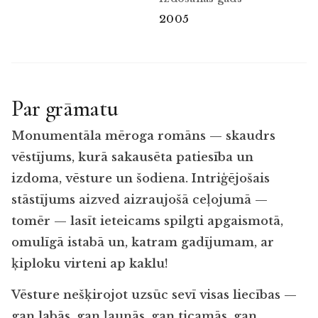
2005
Par grāmatu
Monumentāla mēroga romāns — skaudrs
vēstījums, kurā sakausēta patiesība un
izdoma, vēsture un šodiena. Intriģējošais
stāstījums aizved aizraujošā ceļojumā —
tomēr — lasīt ieteicams spilgti apgaismotā,
omulīgā istabā un, katram gadījumam, ar
ķiploku virteni ap kaklu!
Vēsture nešķirojot uzsūc sevī visas liecības —
gan labās, gan ļaunās, gan ticamās, gan