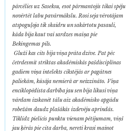
pārcēlies uz Saseksu, esot pārmantojis tikai spēju
novērtēt labu pavārmākslu. Rosi seja vērotājam
atspoguļoja tik skaidru un sakārtotu pasauli,
kāda bija kaut vai sardzes maiņa pie
Bekingemas pils.
Gluži kas cits bija viņa prāta dzīve. Pat pēc
četrdesmit striktas akadēmiskās pašdisciplīnas
gadiem viņa intelekts cīkstējās ar pagātnes
paliekām, kūsāja nemierā ar neizzināto. Viņa
enciklopēdista darbība jau sen bija likusi viņa
vārdam izskanēt tālu aiz akadēmisko apgādu
robežām daudz plašākās izdevēju aprindās.
Tiklīdz pielicis punktu vienam pētījumam, viņš
jau ķērās pie cita darba, nereti krasi mainot