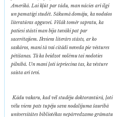
Amerikā. Lai kļūt par tādu, man nācies arī ilgi
un pamatīgi studēt. Sākumā domāju, ka nodošos
literatūras apguvei. Vēlāk tomēr sapratu, ka
patiesi stāsti man bija tuvāki pat par
sacerētajiem. Ikviens literārs stāsts, ar ko
saskāros, mani tā vai citādi noveda pie vēstures
pētīšanas. Tā ka beidzot nolēmu tai nodoties
pilnībā. Un mani ļoti iepriecina tas, ka vēsture
saista arī tevi.
Kādu vakaru, kad vēl studēju doktorantūrā, ļoti
vēlu viens pats tupēju sava nodalījuma šaurībā
universitātes bibliotēkas nepārredzamo grāmatu