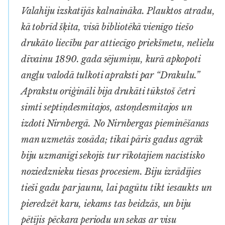
Valahiju izskatījās kalnaināka. Plauktos atradu,
kā tobrīd šķita, visā bibliotēkā vienīgo tiešo
drukāto liecību par attiecīgo priekšmetu, nelielu
dīvainu 1890. gada sējumiņu, kurā apkopoti
angļu valodā tulkoti apraksti par “Drakulu.”
Aprakstu oriģināli bija drukāti tūkstoš četri
simti septiņdesmitajos, astoņdesmitajos un
izdoti Nirnbergā. No Nirnbergas pieminēšanas
man uzmetās zosāda; tikai pāris gadus agrāk
biju uzmanīgi sekojis tur rīkotajiem nacistisko
noziedznieku tiesas procesiem. Biju izrādījies
tieši gadu par jaunu, lai pagūtu tikt iesaukts un
pieredzēt karu, iekams tas beidzās, un biju
pētījis pēckara periodu un sekas ar visu