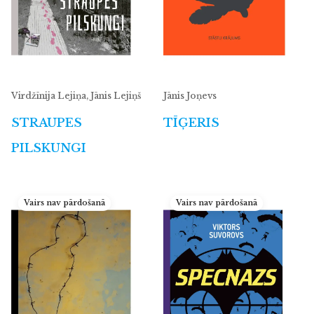
Virdžīnija Lejiņa, Jānis Lejiņš
Jānis Joņevs
STRAUPES
TĪĢERIS
PILSKUNGI
Vairs nav pārdošanā
Vairs nav pārdošanā