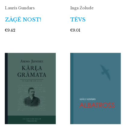
Lauris Gundars
Inga Žolude
ZĀĢĒ NOST!
TĒVS
€9.42
€9.01