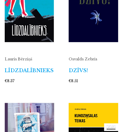
Lauris Bērziņš
Osvalds Zebris
LĪDZDALĪBNIEKS
DZĪVS!
€8.37
€8.51