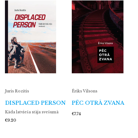
Juris Rozītis
Ēriks Vilsons
DISPLACED PERSON
PĒC OTRĀ ZVANA
Kāda latvieša stāja svešumā
€7.74
€9.20