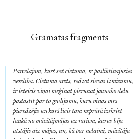
Grāmatas fragments
Pārcēlājam, kurš sēž cietumā, ir pasliktinājusies
veselība. Cietuma ārsts, redzot sievas izmisumu,
ir ieteicis viņai mēģināt pie­runāt jaunāko dēlu
pastāstīt par to gadījumu, kuru viņas vīrs
pieredzējis un kurš licis tam neprātā izskriet
laukā no mācītāj­mājas uz ratiem, kurus bija
atstājis aiz mājas, un, kā par nelaimi, mācītāja