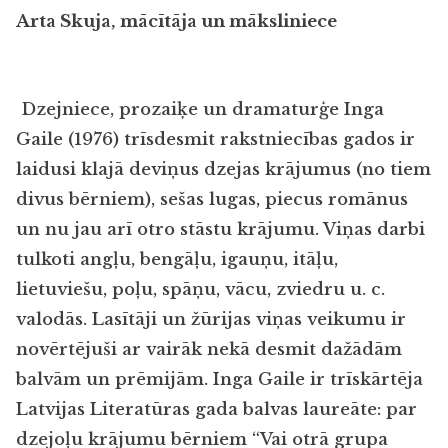
Arta Skuja, mācītāja un māksliniece
Dzejniece, prozaiķe un dramaturģe Inga
Gaile (1976) trīsdesmit rakstniecības gados ir
laidusi klajā deviņus dzejas krājumus (no tiem
divus bērniem), sešas lugas, piecus romānus
un nu jau arī otro stāstu krājumu. Viņas darbi
tulkoti angļu, bengāļu, igauņu, itāļu,
lietuviešu, poļu, spāņu, vācu, zviedru u. c.
valodās. Lasītāji un žūrijas viņas veikumu ir
novērtējuši ar vairāk nekā desmit dažādām
balvām un prēmijām. Inga Gaile ir trīskārtēja
Latvijas Literatūras gada balvas laureāte: par
dzejoļu krājumu bērniem “Vai otrā grupa