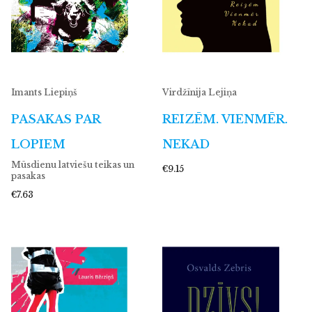
Imants Liepiņš
Virdžīnija Lejiņa
PASAKAS PAR
REIZĒM. VIENMĒR.
LOPIEM
NEKAD
Mūsdienu latviešu teikas un
€9.15
pasakas
€7.63