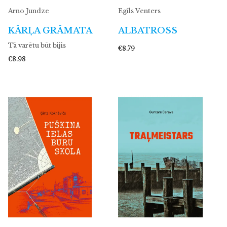
Arno Jundze
Egīls Venters
KĀRĻA GRĀMATA
ALBATROSS
Tā varētu būt bijis
€8.79
€8.98