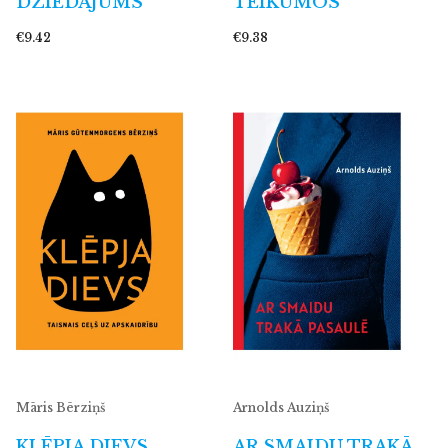
DZIEDĀJUMS
TEIKUMOS
€9.42
€9.38
Māris Bērziņš
Arnolds Auziņš
KLĒPJA DIEVS
AR SMAIDU TRAKĀ