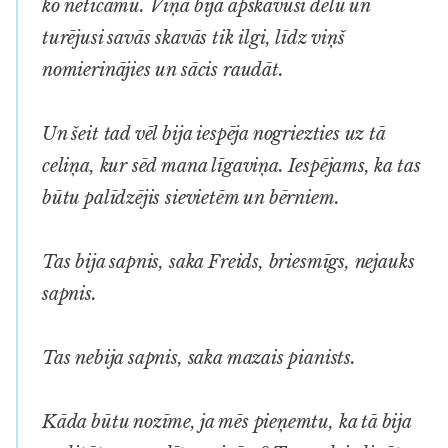
ko neticamu. Viņa bija apskāvusi dēlu un
turējusi savās skavās tik ilgi, līdz viņš
nomierinājies un sācis raudāt.
Un šeit tad vēl bija iespēja nogriezties uz tā
celiņa, kur sēd mana līgaviņa. Iespējams, ka tas
būtu palīdzējis sievietēm un bērniem.
Tas bija sapnis, saka Freids, briesmīgs, nejauks
sapnis.
Tas nebija sapnis, saka mazais pianists.
Kāda būtu nozīme, ja mēs pieņemtu, ka tā bija