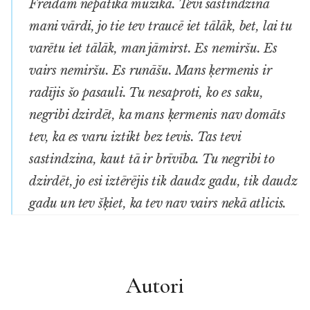
Freidam nepatika mūzika. Tevi sastindzina
mani vārdi, jo tie tev traucē iet tālāk, bet, lai tu
varētu iet tālāk, man jāmirst. Es nemiršu. Es
vairs nemiršu. Es runāšu. Mans ķermenis ir
radījis šo pasauli. Tu nesa­proti, ko es saku,
negribi dzirdēt, ka mans ķermenis nav domāts
tev, ka es varu iztikt bez tevis. Tas tevi
sastindzina, kaut tā ir brī­vība. Tu negribi to
dzirdēt, jo esi iztērējis tik daudz gadu, tik daudz
gadu un tev šķiet, ka tev nav vairs nekā atlicis.
Autori