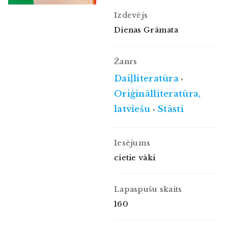
Izdevējs
Dienas Grāmata
Žanrs
Daiļliteratūra
›
Oriģinālliteratūra,
latviešu
Stāsti
›
Iesējums
cietie vāki
Lapaspušu skaits
160