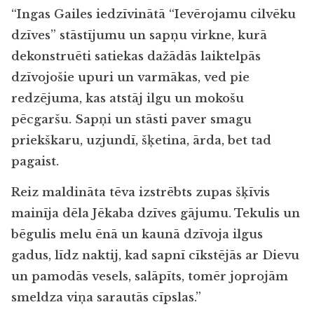
“Ingas Gailes iedzīvinātā “Ievērojamu cilvēku
dzīves” stāstījumu un sapņu virkne, kurā
dekonstruēti satiekas dažādās laiktelpās
dzīvojošie upuri un varmākas, ved pie
redzējuma, kas atstāj ilgu un mokošu
pēcgaršu. Sapņi un stāsti paver smagu
priekškaru, uzjundī, šķetina, ārda, bet tad
pagaist.
Reiz maldināta tēva izstrēbts zupas šķīvis
mainīja dēla Jēkaba dzīves gājumu. Tekulis un
bēgulis melu ēnā un kaunā dzīvoja ilgus
gadus, līdz naktij, kad sapnī cīkstējās ar Dievu
un pamodās vesels, salāpīts, tomēr joprojām
smeldza viņa sarautās cīpslas.”