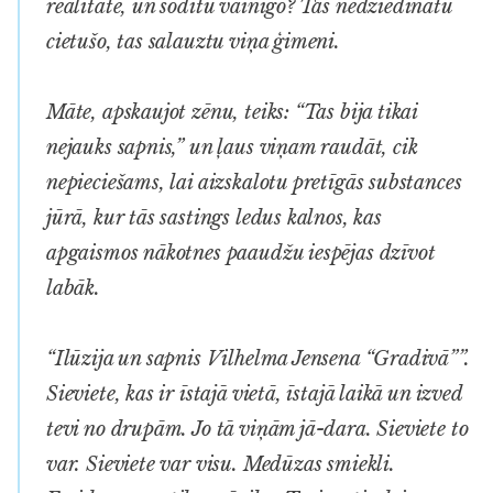
realitāte, un sodītu vainīgo? Tas nedziedinātu
cietušo, tas salauztu viņa ģimeni.
Māte, apskaujot zēnu, teiks: “Tas bija tikai
nejauks sapnis,” un ļaus viņam raudāt, cik
nepieciešams, lai aizskalotu pretīgās substances
jūrā, kur tās sastings ledus kalnos, kas
apgaismos nākotnes paaudžu iespējas dzīvot
labāk.
“Ilūzija un sapnis Vilhelma Jensena “Gradivā””.
Sieviete, kas ir īstajā vietā, īstajā laikā un izved
tevi no drupām. Jo tā viņām jā-dara. Sieviete to
var. Sieviete var visu. Medūzas smiekli.