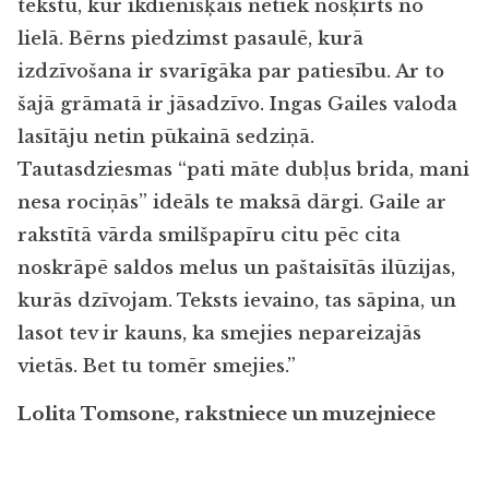
tekstu, kur ikdienišķais netiek nošķirts no
lielā. Bērns piedzimst pasaulē, kurā
izdzīvošana ir svarīgāka par patiesību. Ar to
šajā grāmatā ir jāsadzīvo. Ingas Gailes valoda
lasītāju netin pūkainā sedziņā.
Tautasdziesmas “pati māte dubļus brida, mani
nesa rociņās” ideāls te maksā dārgi. Gaile ar
rakstītā vārda smilšpapīru citu pēc cita
noskrāpē saldos melus un paštaisītās ilūzijas,
kurās dzīvojam. Teksts ievaino, tas sāpina, un
lasot tev ir kauns, ka smejies nepareizajās
vietās. Bet tu tomēr smejies.”
Lolita Tomsone, rakstniece un muzejniece