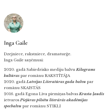
Inga Gaile
Dzejniece, rakstniece, dramaturģe.
Inga Gaile saņēmusi:
2020. gadā Sabiedrisko mediju balvu
Kilograms
kultūras
par romānu RAKSTĪTĀJA
2020. gadā
Latvijas Literatūras gada balvu
par
romānu SKAISTĀS
2016. gadā Egona Līva piemiņas balvas
Krasta ļaudis
ietvaros
Piejūras pilsētu literārās akadēmijas
specbalvu
par romānu STIKLI