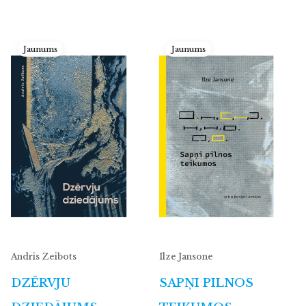
Jaunums
Jaunums
Andris Zeibots
Ilze Jansone
DZĒRVJU
SAPŅI PILNOS