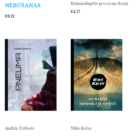
Kriminālspēle prozā un dzejā
NEBŪŠANAS
€4.77
€8.12
Andris Zeibots
Niks Keivs