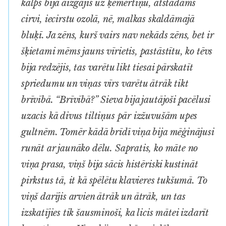
kalps bija aizgājis uz ķemertiņu, atstādams
cirvi, iecir­stu ozolā, nē, malkas skaldāmajā
bluķī. Ja zēns, kurš vairs nav nekāds zēns, bet ir
šķietami mēms jauns vīrietis, pastāstītu, ko tēvs
bija redzējis, tas varētu likt tiesai pārskatīt
spriedumu un viņas vīrs varētu ātrāk tikt
brīvībā. “Brīvībā?” Sieva bija jautājoši pacēlusi
uzacis kā divus tiltiņus pār izžuvušām upes
gultnēm. Tomēr kādā brīdī viņa bija mēģinājusi
runāt ar jaunāko dēlu. Sapratis, ko māte no
viņa prasa, viņš bija sācis histēriski kusti­nāt
pirkstus tā, it kā spēlētu klavieres tukšumā. To
viņš darījis arvien ātrāk un ātrāk, un tas
izskatījies tik šausminoši, ka licis mātei izdarīt