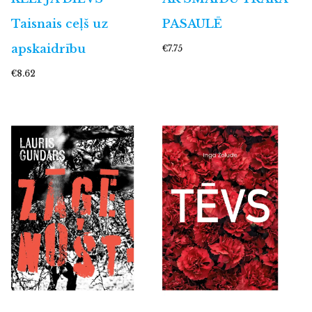
Taisnais ceļš uz
PASAULĒ
apskaidrību
€7.75
€8.62