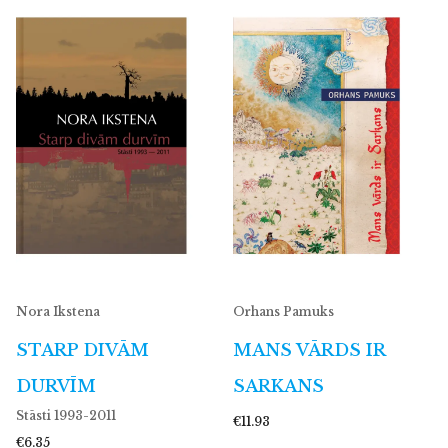
Nora Ikstena
Orhans Pamuks
STARP DIVĀM
MANS VĀRDS IR
DURVĪM
SARKANS
Stāsti 1993-2011
€11.93
€6.35