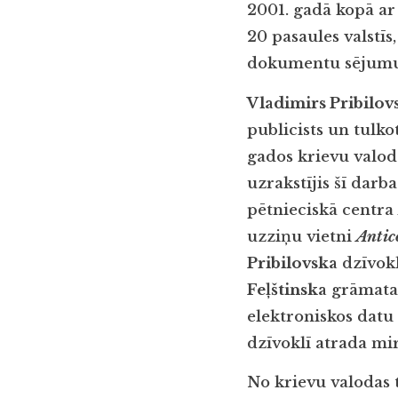
2001. gadā kopā ar 
20 pasaules valstīs
dokumentu sējumu
Vladimirs Pribilov
publicists un tulko
gados krievu valod
uzrakstījis šī dar
pētnieciskā centra
uzziņu vietni
Anti
Pribilovska
dzīvokl
Feļštinska
grāmat
elektroniskos datu 
dzīvoklī atrada mi
No krievu valodas t