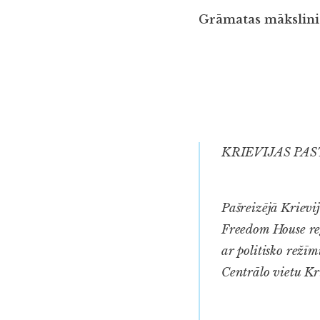
Grāmatas mākslinie
KRIEVIJAS PA
Pašreizējā Krievij
Freedom House
r
ar politisko režīm
Centrālo vietu Kri