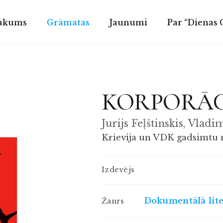
ākums
Grāmatas
Jaunumi
Par “Dienas
KORPORĀC
Jurijs Feļštinskis, Vladi
Krievija un VDK gadsimtu 
Izdevējs
Dokumentālā lit
Žanrs