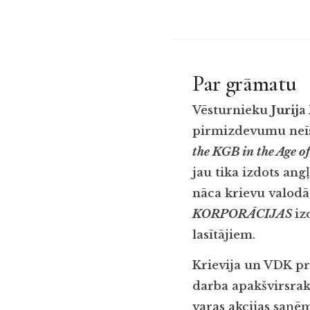
Par grāmatu
Vēsturnieku
Jurija
pirmizdevumu neīs
the KGB in the Age o
jau tika izdots an
nāca krievu valodā,
KORPORĀCIJAS
iz
lasītājiem.
Krievija un VDK pr
darba apakšvirsraks
varas akcijas saņēm