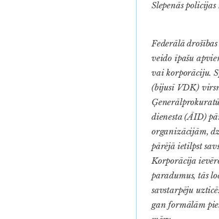
Slepenās policijas
Federālā drošības 
veido īpašu apvien
vai korporāciju. 
(bijusī VDK) vir
Ģenerālprokuratūr
dienesta (ĀID) pār
organizācijām, dz
pārējā ietilpst sa
Korporācija ievēro
paradumus, tās loc
savstarpēju uztic
gan formālām pies