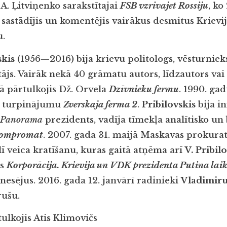
A. Ļitviņenko sarakstītajai
FSB vzrivajet Rossiju
, ko
, sastādījis un komentējis vairākus desmitus Krievi
.
skis
(1956—2016) bija krievu politologs, vēsturnieks
tājs. Vairāk nekā 40 grāmatu autors, līdzautors vai 
ā pārtulkojis Dž. Orvela
Dzīvnieku fermu
. 1990. ga
ba turpinājumu
Zverskaja ferma 2
.
Pribilovskis
bija i
Panorama
prezidents, vadīja tīmekļa analītisko un 
compromat
. 2007. gada 31. maijā Maskavas prokura
ī veica kratīšanu, kuras gaitā atņēma arī
V. Pribil
as
Korporācija. Krievija un VDK prezidenta Putina lai
nesējus. 2016. gada 12. janvārī radinieki
Vladimiru
rušu.
ulkojis Atis Klimovičs