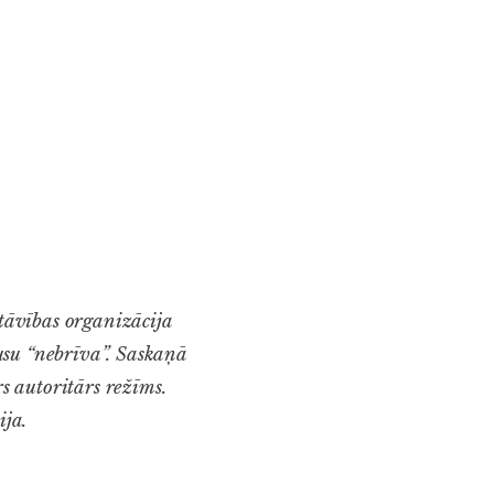
stāvības organizācija
usu “nebrīva”. Saskaņā
rs autoritārs režīms.
ija.