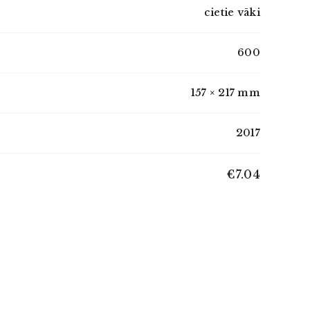
cietie vāki
600
157 × 217 mm
2017
€7.04