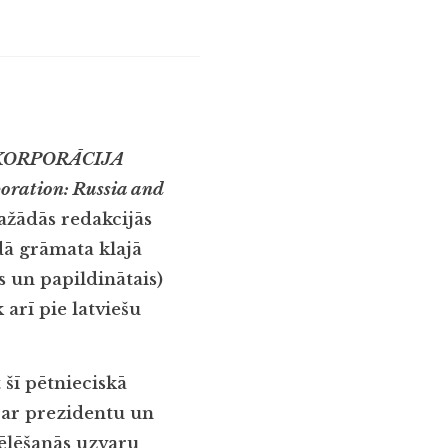
KORPORĀCIJA
oration: Russia and
dažādās redakcijās
dā grāmata klajā
s un papildinātais)
 arī pie latviešu
 šī pētnieciskā
 par prezidentu un
vēlēšanās uzvaru