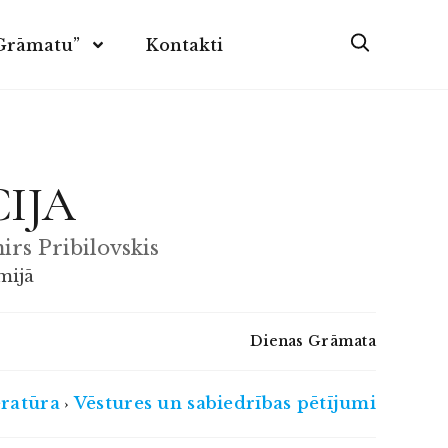
 Grāmatu”
Kontakti
IJA
mirs Pribilovskis
mijā
Dienas Grāmata
eratūra
Vēstures un sabiedrības pētījumi
›