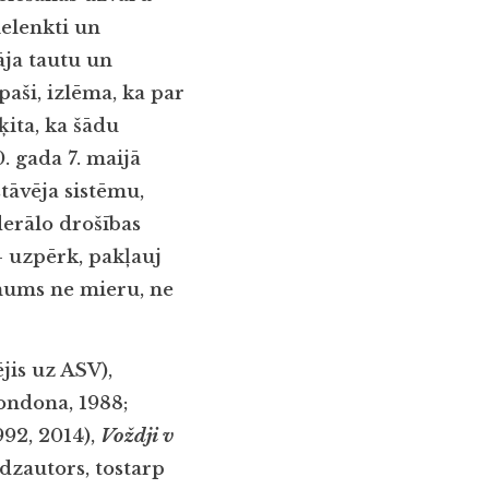
elenkti un
āja tautu un
paši, izlēma, ka par
ita, ka šādu
. gada 7. maijā
stāvēja sistēmu,
derālo drošības
 uzpērk, pakļauj
 mums ne mieru, ne
jis uz ASV),
ondona, 1988;
992, 2014),
Voždji v
īdzautors, tostarp