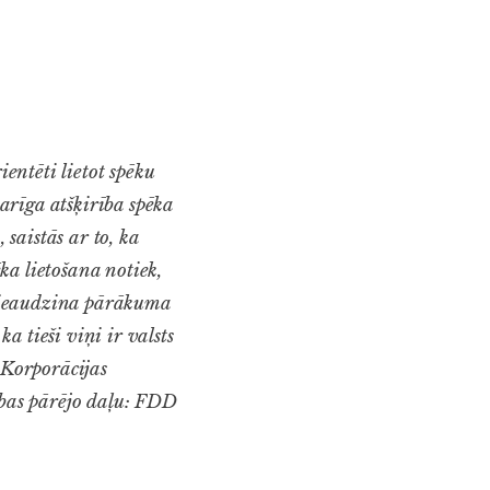
ientēti lietot spēku
varīga atšķirība spēka
saistās ar to, ka
ka lietošana notiek,
os ieaudzina pārākuma
ka tieši viņi ir valsts
 Korporācijas
ības pārējo daļu: FDD