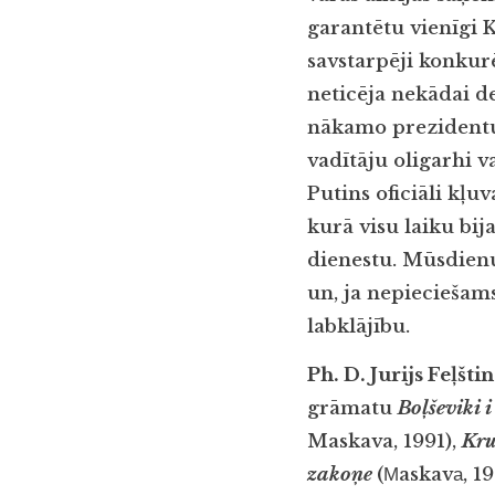
garantētu vienīgi
savstarpēji konkurē
neticēja nekādai de
nākamo prezidentu 
vadītāju oligarhi v
Putins oficiāli kļu
kurā visu laiku bij
dienestu. Mūsdien
un, ja nepieciešams
labklājību.
Ph. D. Jurijs Feļšti
grāmatu
Boļševiki i 
Maskava, 1991),
Kru
zakoņe
(Мaskavа, 19