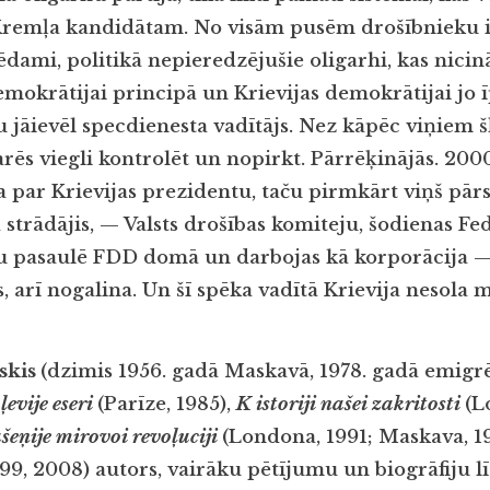
 Kremļa kandidātam. No visām pusēm drošībnieku i
dami, politikā nepieredzējušie oligarhi, kas nicin
mokrātijai principā un Krievijas demokrātijai jo ī
jāievēl specdienesta vadītājs. Nez kāpēc viņiem šķ
arēs viegli kontrolēt un nopirkt. Pārrēķinājās. 2000
va par Krievijas prezidentu, taču pirmkārt viņš pār
a strādājis, — Valsts drošības komiteju, šodienas Fe
u pasaulē FDD domā un darbojas kā korporācija —
, arī nogalina. Un šī spēka vadītā Krievija nesola
nskis
(dzimis 1956. gadā Maskavā, 1978. gadā emigrē
ļevije eseri
(Parīze, 1985),
K istoriji našei zakritosti
(L
šeņije mirovoi revoļuciji
(Londona, 1991; Maskava, 1
99, 2008) autors, vairāku pētījumu un biogrāfiju l