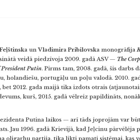
 Feļštinska
un
Vladimira Pribilovska
monogrāfija
inātā veidā piedzīvoja 2009. gadā ASV —
The Corp
f President Putin
. Pirms tam, 2008. gadā, šis darbs 
gļu, holandiešu, portugāļu un poļu valodā.
2010. ga
 bet 2012. gada maijā tika izdots otrais (atjaunotai
devums, kurš, 2015. gadā vēlreiz papildināts, nonāk
ezidenta Putina laikos — arī tāds joprojām var būt
ts. Jau 1996. gadā Krievijā, kad Jeļcinu pārvēlēja
a oligarhu partija, tika likti pamati sistēmai, kas 