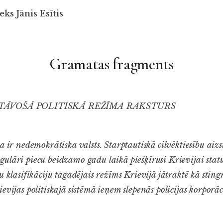
ks Jānis Esītis
Grāmatas fragments
STĀVOŠĀ POLITISKĀ REŽĪMA RAKSTURS
a ir nedemokrātiska valsts. Starptautiskā cilvēktiesību aiz
egulāri piecu beidzamo gadu laikā piešķīrusi Krievijai stat
u klasifikāciju tagadējais režīms Krievijā jātraktē kā sting
evijas politiskajā sistēmā ieņem slepenās policijas korporāc