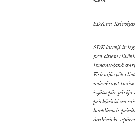
mēru.
SDK un Krievijas
SDK locekļi ir ieg
pret citiem cilvēk
izmantošanā starp
Krievijā spēka li
neievērojot tiesis
izjūtu pār pārējo v
priekšnieki un sai
locekļiem ir priv
darbinieka apliecī