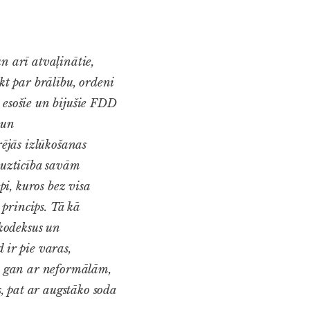
n arī atvaļinātie,
kt par brālību, ordeni
 esošie un bijušie FDD
 un
ējās izlūkošanas
a uzticība savām
i, kuros bez visa
 princips. Tā kā
 kodeksus un
 ir pie varas,
as gan ar neformālām,
, pat ar augstāko soda