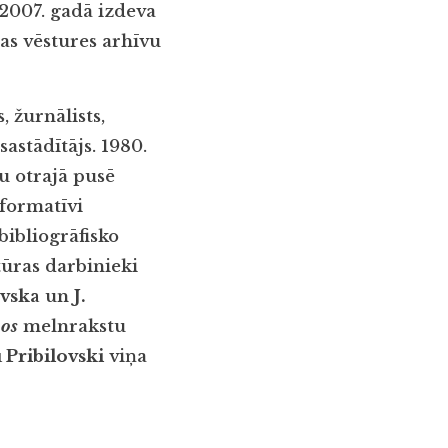
 2007. gadā izdeva
jas vēstures arhīvu
, žurnālists,
sastādītājs. 1980.
du otrajā pusē
nformatīvi
bibliogrāfisko
tūras darbinieki
ovska
un
J.
kos
melnrakstu
 Pribilovski
viņa