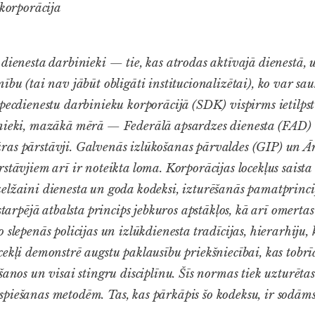
 korporācija
dienesta darbinieki — tie, kas atrodas aktīvajā dienestā, u
ību (tai nav jābūt obligāti institucionalizētai), ko var sau
Specdienestu darbinieku korporācijā (SDK) vispirms ietilpst
snieki, mazākā mērā — Federālā apsardzes dienesta (FAD)
as pārstāvji. Galvenās izlūkošanas pārvaldes (GIP) un Ār
stāvjiem arī ir noteikta loma. Korporācijas locekļus saist
elžaini dienesta un goda kodeksi, izturēšanās pamatprincip
vstarpējā atbalsta princips jebkuros apstākļos, kā arī omertas
 slepenās policijas un izlūkdienesta tradīcijas, hierarhiju,
ekļi demonstrē augstu paklausību priekšniecībai, kas tobrīd
ēšanos un visai stingru disciplīnu. Šīs normas tiek uzturēt
piešanas metodēm. Tas, kas pārkāpis šo kodeksu, ir sodāms