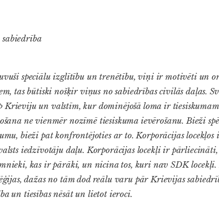
 sabiedrība
uvuši speciālu izglītību un trenētību, viņi ir motivēti un or
iem, tas būtiski nošķir viņus no sabiedrības civilās daļas. S
 Krieviju un valstīm, kur dominējošā loma ir tiesiskumam, 
etošana ne vienmēr nozīmē tiesiskuma ievērošanu. Bieži spē
kumu, bieži pat konfrontējoties ar to. Korporācijas locekļ
alsts iedzīvotāju daļu. Korporācijas locekļi ir pārliecināti, 
mnieki, kas ir pārāki, un nicina tos, kuri nav SDK locekļi.
ilēģijas, dažas no tām dod reālu varu pār Krievijas sabiedr
ba un tiesības nēsāt un lietot ieroci.