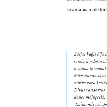
Grāmatas mākslinie
Zvejas kuģis bija 
šoreiz nordosta v
lielākus, te mazāk
četru stundu ilgas 
sabēra koka kastēs
Divus zandartus, s
dosies mājupceļā.
Raimonds vēl apspr