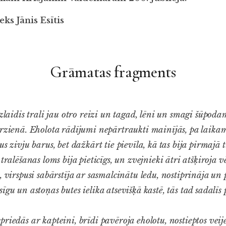
ks Jānis Esītis
Grāmatas fragments
izlaidis trali jau otro reizi un tagad, lēni un smagi šūpodam
irzienā. Eholota rādījumi nepārtraukti mainījās, pa laik
us zivju barus, bet dažkārt tie pievīla, kā tas bija pirmajā
tralēšanas loms bija pieticīgs, un zvejnieki ātri atšķiroja v
, virspusi sabārstīja ar sasmalcinātu ledu, nostiprināja un
īgu un astoņas butes ielika atsevišķā kastē, tās tad sadalīs
iedās ar kapteini, brīdi pavēroja eholotu, nostieptos veije