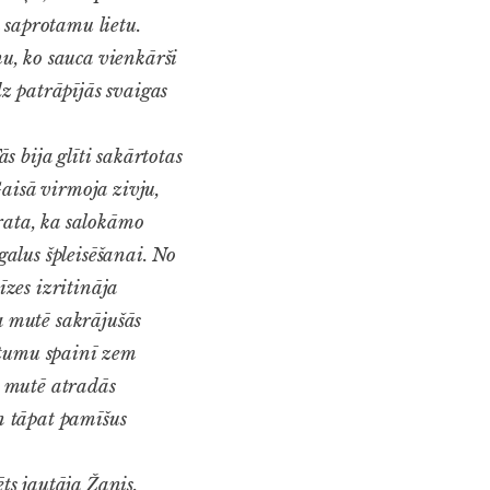
 saprotamu lietu.
mu, ko sauca vienkārši
dz patrāpījās svaigas
 bija glīti sakārtotas
aisā virmoja zivju,
prata, ka salokāmo
galus špleisēšanai. No
zes izritināja
a mutē sakrājušās
itumu spainī zem
īt mutē atradās
n tāpat pamīšus
ts jautāja Žanis,