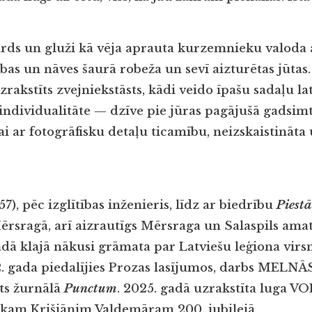
mārds un gluži kā vēja aprauta kurzemnieku valoda 
vības un nāves šaurā robeža un sevī aizturētas jūtas
zrakstīts zvejniekstāsts, kādi veido īpašu sadaļu lat
individualitāte — dzīve pie jūras pagājušā gadsim
i ar fotogrāfisku detaļu ticamību, neizskaistināta u
57), pēc izglītības inženieris, līdz ar biedrību
Piest
Mērsragā, arī aizrautīgs Mērsraga un Salaspils ama
gadā klajā nākusi grāmata par Latviešu leģiona vir
2. gada piedalījies Prozas lasījumos, darbs MEL
ts žurnālā
Punctum
. 2025. gadā uzrakstīta luga VO
ekam Krišjānim Valdemāram 200. jubilejā.