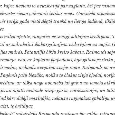
z kāpēc neviens to neuzskatīja par zagšanu, bet par visiem
 piekrastes ciema galvenais iztikas avots. Garšvielu sajauku
mēr turēja goda vietā slēgtā traukā un lietoja ikdienā, tiklī
es.
ilzu apetīte, raugoties uz svaigi sālītajām brētliņām. Tās
 citai ar sudrabaini skabargainajiem vēderiņiem uz augšu. G
eļļas smārds. Pataustījis bikšu kreiso kabatu, Raimonds sa
tūresmājā, kad, ar kapteini pļāpādams, bija gatavojis striķu 
lcis melno, nedaudz zvīņaino zvejas somu, Raimonds no avī
 Paņēmis pašu biezāko, nolika to blakus zivju bļodai, norij
brētliņu, ar īkšķa nagu noknieba tai galvu un iemeta atkr
ājis un sajutis nedaudz iesāļo garšu, notīksminājās, un tūl
ad kāre daļēji mazinājās, nolauza rupjmaizes gabaliņu u
aizi, te brētliņas.
lkušies?” sadzirdējis Raimonda rosīšanos pie galda, iztraucē