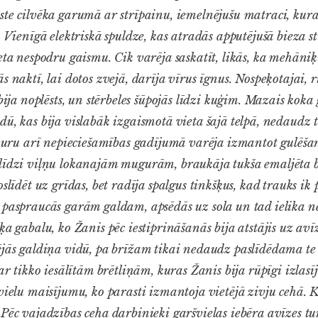
ste cilvēka garumā ar strīpainu, iemelnējušu matraci, kur
. Vienīgā elektriskā spuldze, kas atradās apputējušā bieza st
eta nespodru gaismu. Cik varēja saskatīt, likās, ka mehāniķis
 naktī, lai dotos zvejā, darīja vīrus īgnus. Nospeķotajai, 
 bija noplēsts, un stērbeles šūpojās līdzi kuģim. Mazais koka
dū, kas bija vislabāk izgaismotā vieta šajā telpā, nedaud
, kuru arī nepieciešamības gadījumā varēja izmantot gulēša
līdzi viļņu lokanajām mugurām, braukāja tukša emaljēta b
oslīdēt uz grīdas, bet radīja spalgus tinkšķus, kad trauks ik
 paspraucās garām galdam, apsēdās uz sola un tad ielika n
ķa gabalu, ko Žanis pēc iestiprināšanās bija atstājis uz avī
ējās galdiņa vidū, pa brīžam tikai nedaudz paslīdēdama te u
 ar tikko iesālītām brētliņām, kuras Žanis bija rūpīgi izlas
vielu maisījumu, ko parasti izmantoja vietējā zivju cehā. 
 Pēc vajadzības ceha darbinieki garšvielas iebēra avīzes tu