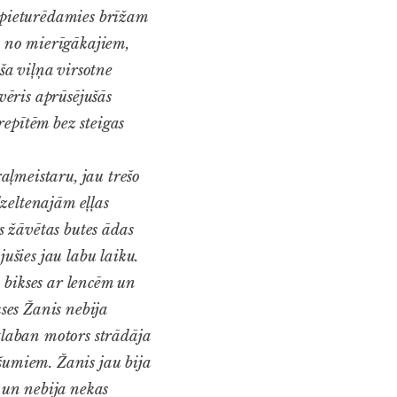
, pieturēdamies brīžam
ja no mierīgākajiem,
ša viļņa virsotne
vēris aprūsējušās
repītēm bez steigas
raļmeistaru, jau trešo
zeltenajām eļļas
 žāvētas butes ādas
jušies jau labu laiku.
 bikses ar lencēm un
ses Žanis nebija
atlaban motors strādāja
šumiem. Žanis jau bija
m un nebija nekas