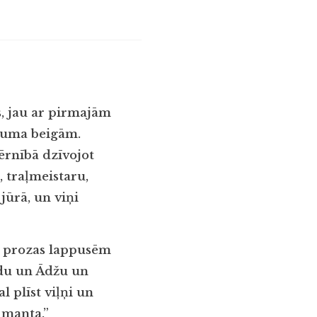
ts, jau ar pirmajām
tījuma beigām.
ērnībā dzīvojot
 traļmeistaru,
jūrā, un viņi
šu prozas lappusēm
ldu un Ādžu un
l plīst viļņi un
a manta.”