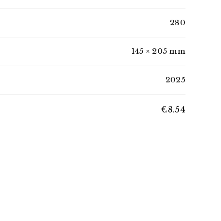
280
145 × 205 mm
2025
€8.54