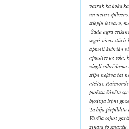
vairāk kā koka ka
un netīrs spilvens
stiepļu ietvaru, m
Šāda agra celšanās
segai viens stūris
apmali kubrika vi
apsēsties uz sola
viegli vibrēdama 
stīpa neļāva tai n
atsitās. Raimonds
pusēstu žāvēta spe
bļodiņa lepni goz
Tā bija piepildīta
Varēja sajust garš
zināja šo smaržu.