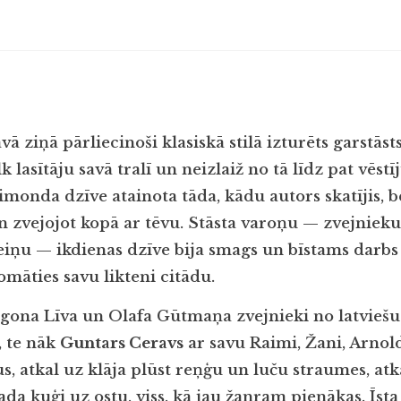
savā ziņā pārliecinoši klasiskā stilā izturēts garstās
k lasītāju savā tralī un neizlaiž no tā līdz pat vēs
monda dzīve atainota tāda, kādu autors skatījis, b
n zvejojot kopā ar tēvu. Stāsta varoņu — zvejnieku,
ņu — ikdienas dzīve bija smags un bīstams darbs 
māties savu likteni citādu.
 Egona Līva un Olafa Gūtmaņa zvejnieki no latvie
, te nāk
Guntars Ceravs
ar savu Raimi, Žani, Arno
us, atkal uz klāja plūst reņģu un luču straumes, atka
vada kuģi uz ostu, viss, kā jau žanram pienākas. Īst