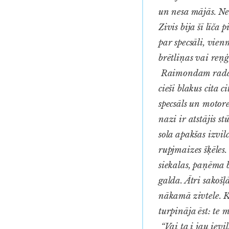
un nesa mājās. Ne
Zivis bija šī līča
par specsāli, vien
brētliņas vai reņģ
Raimondam radās m
cieši blakus cita
specsāls un motor
nazi ir atstājis s
sola apakšas izvi
rupjmaizes šķēles.
siekalas, paņēma 
galda. Ātri sakošļ
nākamā zivtele. K
turpināja ēst: te m
“Vai ta i jau ievi