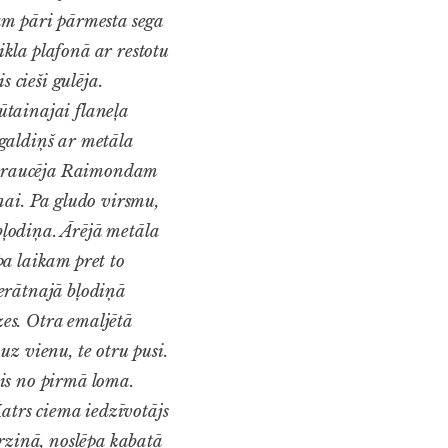
am pāri pārmesta sega
ikla plafonā ar restotu
 cieši gulēja.
rūtainajai flaneļa
 galdiņš ar metāla
z traucēja Raimondam
nai. Pa gludo virsmu,
ļodiņa. Ārējā metāla
 pa laikam pret to
erātnajā bļodiņā
zes. Otra emaljētā
z vienu, te otru pusi.
ījis no pirmā loma.
Katrs ciema iedzīvotājs
rziņā, noslēpa kabatā