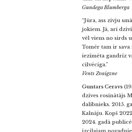
Gundega Blumberga
“Jūra, ass zivju s
jokiem. Jā, arī dzī
vēl viens no sirds u
Tomēr tam ir sava 
iezīmēta gandrīz va
cilvēcīga.”
Vents Zvaigzne
Guntars Ceravs
(19
dzīves rosinātājs 
dalībnieks. 2015. 
Kalnāju. Kopš 202
2024. gadā publicē
izcilajam novadni