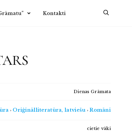
 Grāmatu”
Kontakti
TARS
Dienas Grāmata
tūra
Oriģinālliteratūra, latviešu
Romāni
›
›
cietie vāki