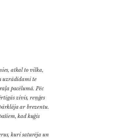
ies, atkal to vilka,
am uzrādīdami te
 traļa pacēlumā. Pēc
ērtīgās zivis, reņģes
 pārklāja ar brezentu.
 pašiem, kad kuģis
rus, kuri saturēja un