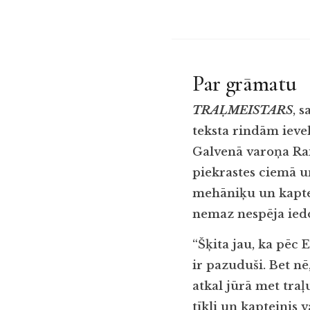
Par grāmatu
TRAĻMEISTARS
, 
teksta rindām ievel
Galvenā varoņa Rai
piekrastes ciemā u
mehāniķu un kaptei
nemaz nespēja iedo
“Šķita jau, ka pēc
ir pazuduši. Bet nē
atkal jūrā met traļ
tīkli un kapteinis 