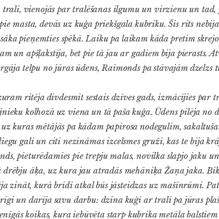
o trali, vienojās par tralēšanas ilgumu un virzienu un tad
pie masta, devās uz kuģa priekšgala kubriku. Šis rīts nebi
āka pieņemties spēkā. Laiku pa laikam kāda pretim skrejo
am un apšļakstīja, bet pie tā jau ar gadiem bija pierasts. At
argāja telpu no jūras ūdens, Raimonds pa stāvajām dzelzs t
kuram ritēja divdesmit sestais dzīves gads, izmācījies par t
jnieku kolhozā uz viena un tā paša kuģa. Ūdens pilēja no d
 uz kuras mētājās pa kādam papirosa nodegulim, sakaltušas
iegu gali un citi nezināmas izcelsmes gruži, kas te bija krā
ds, pieturēdamies pie trepju malas, novilka slapjo jaku un
 drēbju āķa, uz kura jau atradās mehāniķa Žaņa jaka. Bik
ēja zināt, kurā brīdi atkal būs jāsteidzas uz mašīnrūmi. P
rīgi un darīja savu darbu: dzina kuģi ar trali pa jūras pla
vienīgās koikas, kura iebūvēta starp kubrika metāla balstie