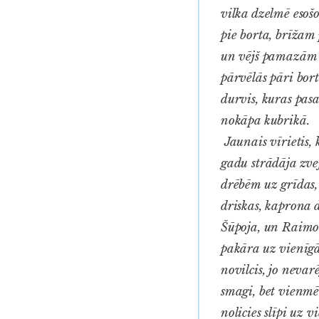
vilka dzelmē esoš
pie borta, brīžam 
un vējš pamazām s
pārvēlās pāri bort
durvis, kuras pas
nokāpa kubrikā.
Jaunais vīrietis, 
gadu strādāja zve
drēbēm uz grīdas,
driskas, kaprona d
Šūpoja, un Raimon
pakāra uz vienīgā
novilcis, jo nevar
smagi, bet vienmē
nolicies slīpi uz 