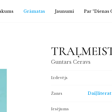
ākums
Grāmatas
Jaunumi
Par “Dienas
TRAĻMEIS
Guntars Ceravs
Izdevējs
Daiļlitera
Žanrs
Iesējums