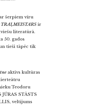
ar šerpiem vīru
.
TRAĻMEISTARS
ir
viešu literatūrā.
ta 50. gados
n tieši tāpēc tik
ātne
aktīvs kultūras
tierteātru
snieku Teodoru
NĀS JŪRAS STĀSTS
LLIS, veltījums