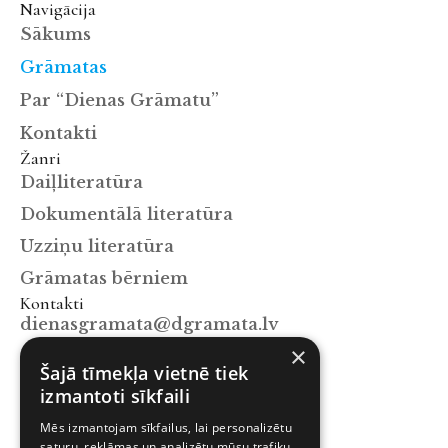
Navigācija
Sākums
Grāmatas
Par “Dienas Grāmatu”
Kontakti
Žanri
Daiļliteratūra
Dokumentālā literatūra
Uzziņu literatūra
Grāmatas bērniem
Kontakti
dienasgramata@dgramata.lv
×
+371 67063129
Šajā tīmekļa vietnē tiek
Mūkusalas iela 15a, Rīga, LV-1004
izmantoti sīkfaili
Sekot mums
Mēs izmantojam sīkfailus, lai personalizētu
Facebook
saturu, reklāmas un analizētu mūsu trafiku.