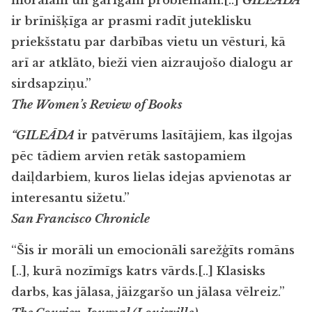
morālām un garīgām problēmām.[..]
GILEĀDA
ir brīnišķīga ar prasmi radīt juteklisku
priekšstatu par darbības vietu un vēsturi, kā
arī ar atklāto, bieži vien aizraujošo dialogu ar
sirdsapziņu.”
The Women’s Review of Books
“GILEĀDA
ir patvērums lasītājiem, kas ilgojas
pēc tādiem arvien retāk sastopamiem
daiļdarbiem, kuros lielas idejas apvienotas ar
interesantu sižetu.”
San Francisco Chronicle
“Šis ir morāli un emocionāli sarežģīts romāns
[..], kurā nozīmīgs katrs vārds.[..] Klasisks
darbs, kas jālasa, jāizgaršo un jālasa vēlreiz.”