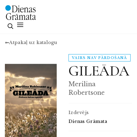
Atpakaļ uz katalogu
VAIRS NAV PĀRDOŠANĀ
GILEĀDA
Merilina
Robertsone
Izdevējs
Dienas Grāmata