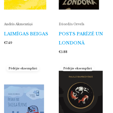
Andris Akmentiņš
Džordžs Orvels
LAIMĪGAS BEIGAS
POSTS PARĪZĒ UN
LONDONĀ
€7.49
€5.88
Pēdējie eksemplāri
Pēdējie eksemplāri