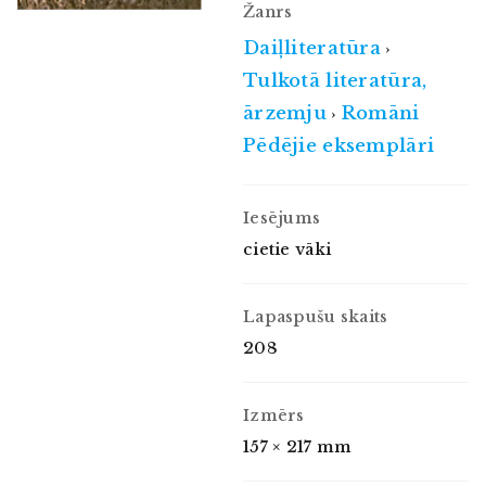
Žanrs
Daiļliteratūra
›
Tulkotā literatūra,
ārzemju
Romāni
›
Pēdējie eksemplāri
Iesējums
cietie vāki
Lapaspušu skaits
208
Izmērs
157 × 217 mm