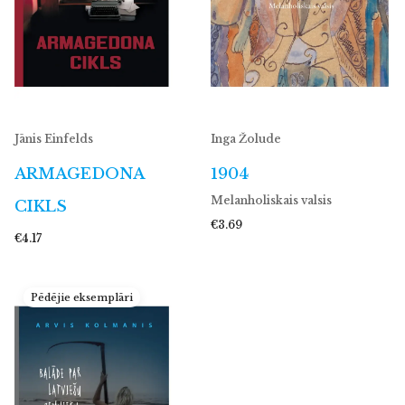
Jānis Einfelds
Inga Žolude
ARMAGEDONA
1904
Melanholiskais valsis
CIKLS
€3.69
€4.17
Pēdējie eksemplāri