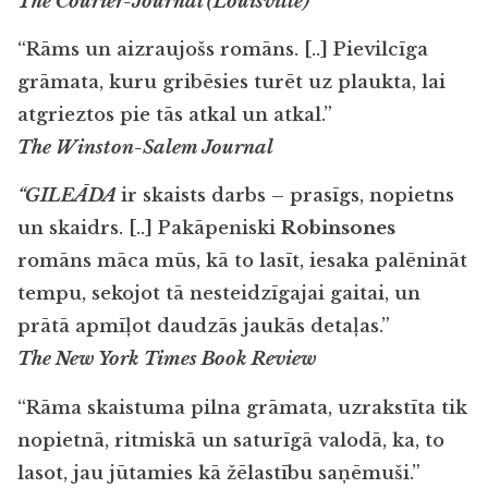
The Courier-Journal (Louisville)
“Rāms un aizraujošs romāns. [..] Pievilcīga
grāmata, kuru gribēsies turēt uz plaukta, lai
atgrieztos pie tās atkal un atkal.”
The Winston-Salem Journal
“GILEĀDA
ir skaists darbs – prasīgs, nopietns
un skaidrs. [..] Pakāpeniski
Robinsones
romāns māca mūs, kā to lasīt, iesaka palēnināt
tempu, sekojot tā nesteidzīgajai gaitai, un
prātā apmīļot daudzās jaukās detaļas.”
The New York Times Book Review
“Rāma skaistuma pilna grāmata, uzrakstīta tik
nopietnā, ritmiskā un saturīgā valodā, ka, to
lasot, jau jūtamies kā žēlastību saņēmuši.”