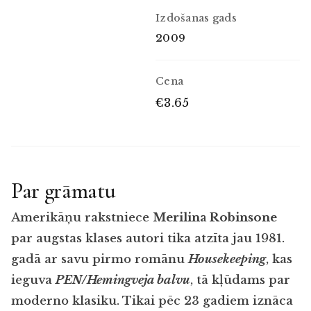
Izdošanas gads
2009
Cena
€3.65
Par grāmatu
Amerikāņu rakstniece
Merilina Robinsone
par augstas klases autori tika atzīta jau 1981.
gadā ar savu pirmo romānu
Housekeeping
, kas
ieguva
PEN/Hemingveja balvu
, tā kļūdams par
moderno klasiku. Tikai pēc 23 gadiem iznāca