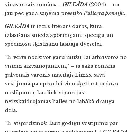
viņas otrais romāns –
GILEĀDA
(2004) – un
jau pēc gada saņēma prestižo
Pulicera prēmiju
.
GILEĀDA
ir izcils literārs darbs, kura
izlasīšana sniedz apbrīnojami spēcīgu un
spēcinošu šķīstīšanu lasītāja dvēselei.
“Ir vērts nodzīvot garu mūžu, lai atbrīvotos no
visiem aizvainojumiem,” – tā saka romāna
galvenais varonis mācītājs Eimzs, savā
vēstījumā pa epizodei vien šķetinot urdošo
noslēpumu, kas liek viņam just
neizskaidrojamas bailes no labākā drauga
dēla.
“Ir atspirdzinoši lasīt godīgu vēstījumu par