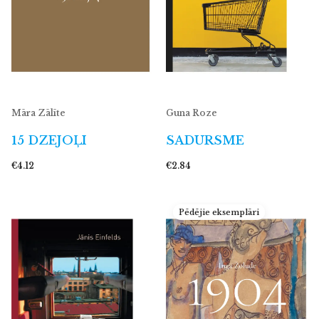
Māra Zālīte
Guna Roze
15 DZEJOĻI
SADURSME
€4.12
€2.84
Pēdējie eksemplāri