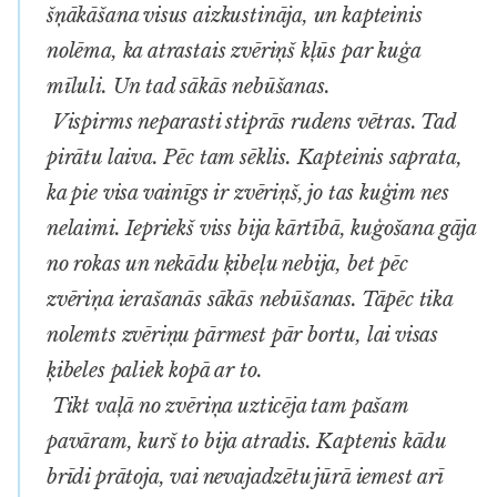
šņākāšana visus aizkustināja, un kapteinis
nolēma, ka atrastais zvēriņš kļūs par kuģa
mīluli. Un tad sākās nebūšanas.
Vispirms neparasti stiprās rudens vētras. Tad
pirātu laiva. Pēc tam sēklis. Kapteinis saprata,
ka pie visa vainīgs ir zvēriņš, jo tas kuģim nes
nelaimi. Iepriekš viss bija kārtībā, kuģošana gāja
no rokas un nekādu ķibeļu nebija, bet pēc
zvēriņa ierašanās sākās nebūšanas. Tāpēc tika
nolemts zvēriņu pārmest pār bortu, lai visas
ķibeles paliek kopā ar to.
Tikt vaļā no zvēriņa uzticēja tam pašam
pavāram, kurš to bija atradis. Kaptenis kādu
brīdi prātoja, vai nevajadzētu jūrā iemest arī