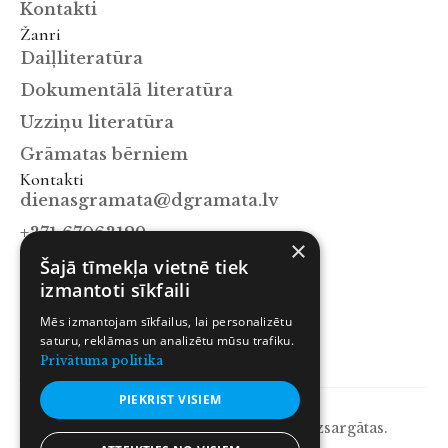
Kontakti
Žanri
Daiļliteratūra
Dokumentālā literatūra
Uzziņu literatūra
Grāmatas bērniem
Kontakti
dienasgramata@dgramata.lv
+371 67063129
×
Šajā tīmekļa vietnē tiek
Mūkusalas iela 15a, Rīga, LV-1004
Sekot mums
izmantoti sīkfaili
Facebook
Mēs izmantojam sīkfailus, lai personalizētu
Instagram
saturu, reklāmas un analizētu mūsu trafiku.
Privātuma politika
X.com
PIEKRIST VISIEM
© 2026 Dienas Grāmata. Visas tiesības aizsargātas.