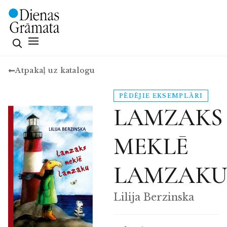
Atpakaļ uz katalogu
PĒDĒJIE EKSEMPLĀRI
LAMZAKS
MEKLĒ
LAMZAK
Lilija Berzinska