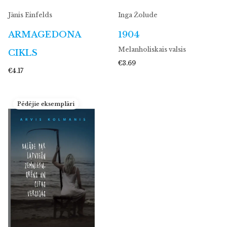
Jānis Einfelds
Inga Žolude
ARMAGEDONA
1904
Melanholiskais valsis
CIKLS
€3.69
€4.17
Pēdējie eksemplāri