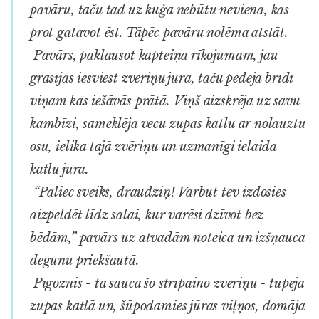
pavāru, taču tad uz kuģa nebūtu neviena, kas
prot gatavot ēst. Tāpēc pavāru nolēma atstāt.
Pavārs, paklausot kapteiņa rīkojumam, jau
grasījās iesviest zvēriņu jūrā, taču pēdējā brīdī
viņam kas iešāvās prātā. Viņš aizskrēja uz savu
kambīzi, sameklēja vecu zupas katlu ar nolauztu
osu, ielika tajā zvēriņu un uzmanīgi ielaida
katlu jūrā.
“Paliec sveiks, draudziņ! Varbūt tev izdosies
aizpeldēt līdz salai, kur varēsi dzīvot bez
bēdām,” pavārs uz atvadām noteica un izšņauca
degunu priekšautā.
Pīgoznis - tā sauca šo strīpaino zvēriņu - tupēja
zupas katlā un, šūpodamies jūras viļņos, domāja