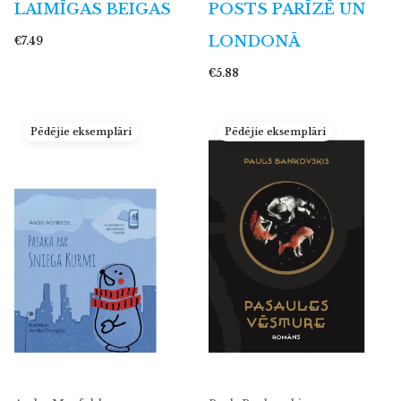
LAIMĪGAS BEIGAS
POSTS PARĪZĒ UN
LONDONĀ
€7.49
€5.88
Pēdējie eksemplāri
Pēdējie eksemplāri