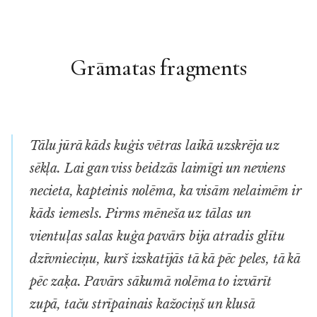
Grāmatas fragments
Tālu jūrā kāds kuģis vētras laikā uzskrēja uz
sēkļa. Lai gan viss beidzās laimīgi un neviens
necieta, kapteinis nolēma, ka visām nelaimēm ir
kāds iemesls. Pirms mēneša uz tālas un
vientuļas salas kuģa pavārs bija atradis glītu
dzīvnieciņu, kurš izskatījās tā kā pēc peles, tā kā
pēc zaķa. Pavārs sākumā nolēma to izvārīt
zupā, taču strīpainais kažociņš un klusā