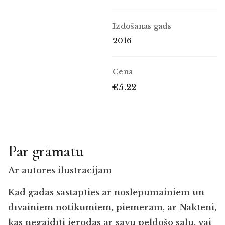
Izdošanas gads
2016
Cena
€5.22
Par grāmatu
Ar autores ilustrācijām
Kad gadās sastapties ar noslēpumainiem un
dīvainiem notikumiem, piemēram, ar Nakteni,
kas negaidīti ierodas ar savu peldošo salu, vai