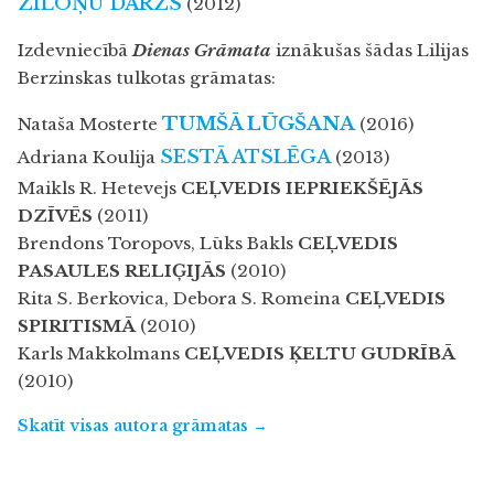
ZILOŅU DĀRZS
(2012)
Izdevniecībā
Dienas Grāmata
iznākušas šādas Lilijas
Berzinskas tulkotas grāmatas:
TUMŠĀ LŪGŠANA
Nataša Mosterte
(2016)
SESTĀ ATSLĒGA
Adriana Koulija
(2013)
Maikls R. Hetevejs
CEĻVEDIS IEPRIEKŠĒJĀS
DZĪVĒS
(2011)
Brendons Toropovs, Lūks Bakls
CEĻVEDIS
PASAULES RELIĢIJĀS
(2010)
Rita S. Berkovica, Debora S. Romeina
CEĻVEDIS
SPIRITISMĀ
(2010)
Karls Makkolmans
CEĻVEDIS ĶELTU GUDRĪBĀ
(2010)
Skatīt visas autora grāmatas →