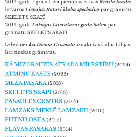
2019. gadā Egona Līva piemiņas balvas
Krasta ļaudis
ietvaros
Liepājas Rotari kluba specbalvu
par grāmatu
SKELETS SKAPĪ
2019. gadā
Latvijas Literatūras gada balvu
par
grāmatu SKELETS SKAPĪ
Izdevniecībā
Dienas Grāmata
iznākušas šādas Lilijas
Berzinskas grāmatas:
KĀ MIZGRAUZIS ATRADA MĪLESTĪBU
(2024)
ATMIŅU KASTE
(2022)
MEŽA PASAKA
(2018)
SKELETS SKAPĪ
(2018)
PASAULES CENTRS
(2017)
LAMZAKS MEKLĒ LAMZAKU
(2016)
PUTNU OSTA
(2015)
PĻAVAS PASAKAS
(2014)