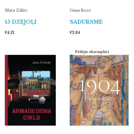
Māra Zālīte
Guna Roze
15 DZEJOĻI
SADURSME
€4.12
€2.84
Pēdējie eksemplāri