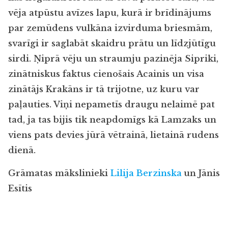
vēja atpūstu avīzes lapu, kurā ir brīdinājums
par zemūdens vulkāna izvirduma briesmām,
svarīgi ir saglabāt skaidru prātu un līdzjūtīgu
sirdi. Ņiprā vēju un straumju pazinēja Sipriki,
zinātniskus faktus cienošais Acainis un visa
zinātājs Krakāns ir tā trijotne, uz kuru var
paļauties. Viņi nepametīs draugu nelaimē pat
tad, ja tas bijis tik neapdomīgs kā Lamzaks un
viens pats devies jūrā vētrainā, lietainā rudens
dienā.
Grāmatas mākslinieki
Lilija Berzinska
un Jānis
Esītis