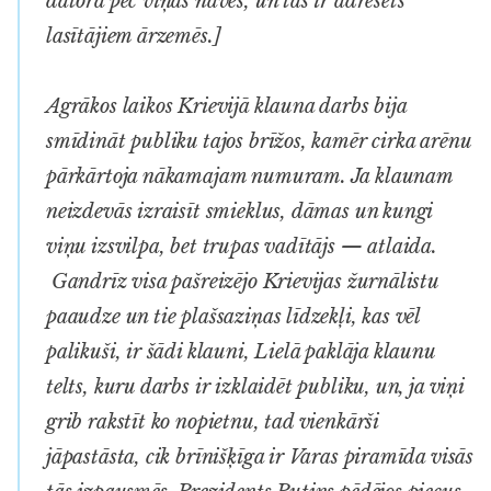
datorā pēc viņas nāves, un tas ir adresēts
lasītājiem ārzemēs.]
Agrākos laikos Krievijā klauna darbs bija
smīdināt publiku tajos brīžos, kamēr cirka arēnu
pārkārtoja nākamajam numuram. Ja klaunam
neizdevās izraisīt smieklus, dāmas un kungi
viņu izsvilpa, bet trupas vadītājs — atlaida.
Gandrīz visa pašreizējo Krievijas žurnālistu
paaudze un tie plašsaziņas līdzekļi, kas vēl
palikuši, ir šādi klauni, Lielā paklāja klaunu
telts, kuru darbs ir izklaidēt publiku, un, ja viņi
grib rakstīt ko nopietnu, tad vienkārši
jāpastāsta, cik brīnišķīga ir Varas piramīda visās