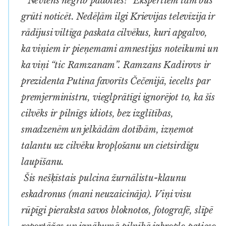
“Neviens negrib padoties!” Ekspertiem tam būs
grūti noticēt. Nedēļām ilgi Krievijas televīzija ir
rādījusi viltīga paskata cilvēkus, kuri apgalvo,
ka viņiem ir pieņemami amnestijas noteikumi un
ka viņi “tic Ramzanam”. Ramzans Kadirovs ir
prezidenta Putina favorīts Čečenijā, iecelts par
premjerministru, vieglprātīgi ignorējot to, ka šis
cilvēks ir pilnīgs idiots, bez izglītības,
smadzenēm un jelkādām dotībām, izņemot
talantu uz cilvēku kropļošanu un cietsirdīgu
laupīšanu.
Šis nešķīstais pulcina žurnālistu-klaunu
eskadronus (mani neuzaicināja). Viņi visu
rūpīgi pieraksta savos bloknotos, fotografē, slīpē