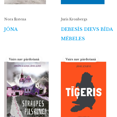
Nora Ikstena
Juris Kronbergs
JŌNA
DEBESĪS DIEVS BĪDA
MĒBELES
Vairs nav pārdošanā
Vairs nav pārdošanā