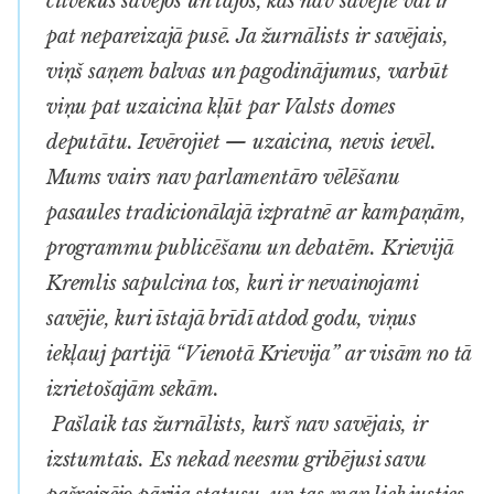
cilvēkus savējos un tajos, kas nav savējie vai ir
pat nepareizajā pusē. Ja žurnālists ir savējais,
viņš saņem balvas un pagodinājumus, varbūt
viņu pat uzaicina kļūt par Valsts domes
deputātu. Ievērojiet — uzaicina, nevis ievēl.
Mums vairs nav parlamentāro vēlēšanu
pasaules tradicionālajā izpratnē ar kampaņām,
programmu publicēšanu un debatēm. Krievijā
Kremlis sapulcina tos, kuri ir nevainojami
savējie, kuri īstajā brīdī atdod godu, viņus
iekļauj partijā “Vienotā Krievija” ar visām no tā
izrietošajām sekām.
Pašlaik tas žurnālists, kurš nav savējais, ir
izstumtais. Es nekad neesmu gribējusi savu