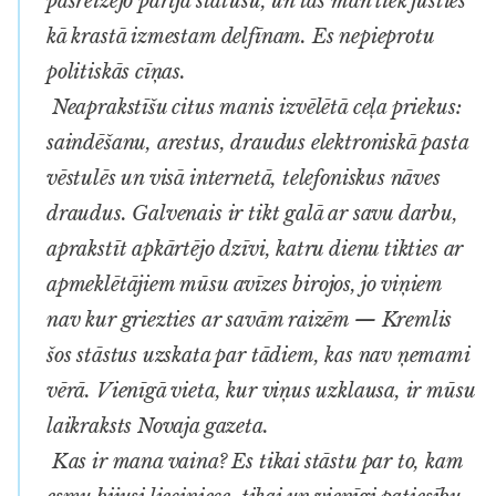
pašreizējo pārija statusu, un tas man liek justies
kā krastā izmestam delfīnam. Es nepieprotu
politiskās cīņas.
Neaprakstīšu citus manis izvēlētā ceļa priekus:
saindēšanu, arestus, draudus elektroniskā pasta
vēstulēs un visā internetā, telefoniskus nāves
draudus. Galvenais ir tikt galā ar savu darbu,
aprakstīt apkārtējo dzīvi, katru dienu tikties ar
apmeklētājiem mūsu avīzes birojos, jo viņiem
nav kur griezties ar savām raizēm — Kremlis
šos stāstus uzskata par tādiem, kas nav ņemami
vērā. Vienīgā vieta, kur viņus uzklausa, ir mūsu
laikraksts
Novaja gazeta
.
Kas ir mana vaina? Es tikai stāstu par to, kam