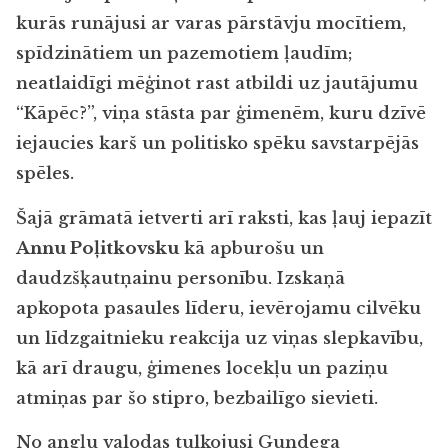
kurās runājusi ar varas pārstāvju mocītiem,
spīdzinātiem un pazemotiem ļaudīm;
neatlaidīgi mēģinot rast atbildi uz jautājumu
“Kāpēc?”, viņa stāsta par ģimenēm, kuru dzīvē
iejaucies karš un politisko spēku savstarpējās
spēles.
Šajā grāmatā ietverti arī raksti, kas ļauj iepazīt
Annu Poļitkovsku
kā apburošu un
daudzšķautņainu personību. Izskaņā
apkopota pasaules līderu, ievērojamu cilvēku
un līdzgaitnieku reakcija uz viņas slepkavību,
kā arī draugu, ģimenes locekļu un paziņu
atmiņas par šo stipro, bezbailīgo sievieti.
No angļu valodas tulkojusi Gundega