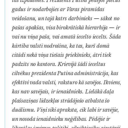
tās izpausmēs. Prezidents Putins pēdējos piecus
gadus ir nodarbojies ar Varas piramīdas
veidošanu, un tajā katrs darbinieks — sākot no
pašas apakšas, visa birokrātiskā hierarhija — ir
vai nu viņa paša, vai amatā iecelto iecelts. Šāda
kārtība valstī nodrošina, ka tas, kurš domā
citādi nekā viņa tiešais priekšnieks, ātri tiek
padzīts no kantora. Krievijā šādi ieceltus
cilvēkus prezidenta Putina administrācija, kas
efektīvi vada valsti, raksturo kā savējos. Ikviens,
kas nav savējais, ir ienaidnieks. Lielākā daļa
plašsaziņas līdzekļos strādājošo atbalsta šo
duālismu. Viņi sīki apraksta, cik labi ir savējie,
un nosoda ienaidnieku neģēlības. Pēdējie ir