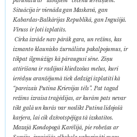
parunātu ar “labajiem” čečenu ierēdņiem.
Situācija ir vienāda gan Maskavā, gan
Kabardas-Balkārijas Republikā, gan Ingušijā.
Vīruss ir ļoti izplatīts.
Cirka izrāde nav pārāk gara, un režīms, kas
izmanto klaunisko žurnālistu pakalpojumus, ir
tikpat ilgmūžīgs kā pāraugusi sēne. Ziņu
attīrīšana ir radījusi kliedzošus melus, kuri
ierēdņu aranžējumā tiek dedzīgi izplatīti kā
“pareizais Putina Krievijas tēls”. Pat tagad
režīms izraisa traģēdijas, ar kurām pats nevar
tikt galā un kurās var noslīkt Putina lidojošā
karjera, lai cik dzīvotspējīga tā izskatītos.
Mazajā Kondopogā Karēlijā, pie robežas ar