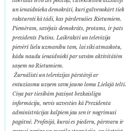
liberālas ievirzes politiķi, cilvēktiesību aizstāvji
un ienaidnieka demokrāti, kuri galvenokārt tiek
raksturoti kā tādi, kas pārdevušies Rietumiem.
Piemēram, savējais demokrāts, protams, ir pats
prezidents Putins. Laikraksti un televīzija
pievērš lielu uzmanību tam, lai sīki atmaskotu,
kādu naudu ienaidnieki par savām aktivitātēm
saņem no Rietumiem.
Žurnālisti un televīzijas pārstāvji ar
entuziasmu uzņem savu jauno lomu Lielajā teltī.
Cīņa par tiesībām paziņot bezkaislīgu
informāciju, nevis uzvesties kā Prezidenta
administrācijas kalpiem jau sen ir nogrimusi
pagātnē. Profesijā, kurai es piederu, pārsvaru ir