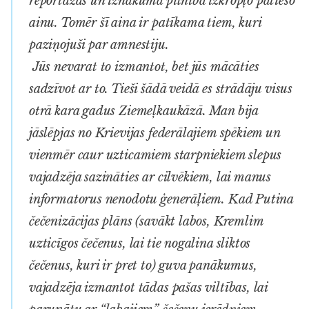
reportāžas un iznākumā pilnībā izkropļo patieso
ainu. Tomēr šī aina ir patīkama tiem, kuri
paziņojuši par amnestiju.
Jūs nevarat to izmantot, bet jūs mācāties
sadzīvot ar to. Tieši šādā veidā es strādāju visus
otrā kara gadus Ziemeļkaukāzā. Man bija
jāslēpjas no Krievijas federālajiem spēkiem un
vienmēr caur uzticamiem starpniekiem slepus
vajadzēja sazināties ar cilvēkiem, lai manus
informatorus nenodotu ģenerāļiem. Kad Putina
čečenizācijas plāns (savākt labos, Kremlim
uzticīgos čečenus, lai tie nogalina sliktos
čečenus, kuri ir pret to) guva panākumus,
vajadzēja izmantot tādas pašas viltības, lai