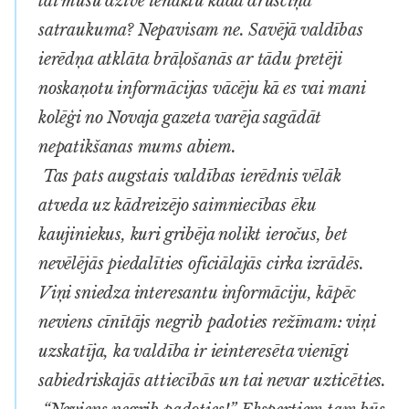
lai mūsu dzīvē ienāktu kāda drusciņa
satraukuma? Nepavisam ne. Savējā valdības
ierēdņa atklāta brāļošanās ar tādu pretēji
noskaņotu informācijas vācēju kā es vai mani
kolēģi no
Novaja gazeta
varēja sagādāt
nepatikšanas mums abiem.
Tas pats augstais valdības ierēdnis vēlāk
atveda uz kādreizējo saimniecības ēku
kaujiniekus, kuri gribēja nolikt ieročus, bet
nevēlējās piedalīties oficiālajās cirka izrādēs.
Viņi sniedza interesantu informāciju, kāpēc
neviens cīnītājs negrib padoties režīmam: viņi
uzskatīja, ka valdība ir ieinteresēta vienīgi
sabiedriskajās attiecībās un tai nevar uzticēties.