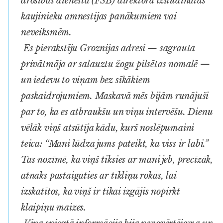
drošības dienesta (
FSB
) direktora izsludinātas
kaujinieku amnestijas panākumiem vai
neveiksmēm.
Es pierakstīju Groznijas adresi — sagrauta
privātmāja ar salauztu žogu pilsētas nomalē —
un iedevu to viņam bez sīkākiem
paskaidrojumiem. Maskavā mēs bijām runājuši
par to, ka es atbraukšu un viņu intervēšu. Dienu
vēlāk viņš atsūtīja kādu, kurš noslēpumaini
teica: “Mani lūdza jums pateikt, ka viss ir labi.”
Tas nozīmē, ka viņš tiksies ar mani jeb, precīzāk,
atnāks pastaigāties ar tīkliņu rokās, lai
izskatītos, ka viņš ir tikai izgājis nopirkt
klaipiņu maizes.