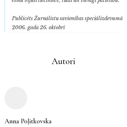
esmu bijusi lieciniece, tikai un vienīgi patiesību.
Publicēts Žurnālistu savienības speciālizdevumā
2006. gada 26. oktobrī
Autori
Anna Poļitkovska