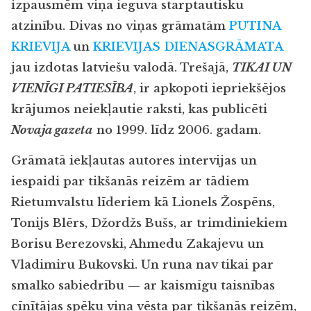
izpausmēm viņa ieguva starptautisku
atzinību. Divas no viņas grāmatām
PUTINA
KRIEVIJA
un
KRIEVIJAS DIENASGRĀMATA
jau izdotas latviešu valodā. Trešajā,
TIKAI UN
VIENĪGI PATIESĪBA
, ir apkopoti iepriekšējos
krājumos neiekļautie raksti, kas publicēti
Novaja gazeta
no 1999. līdz 2006. gadam.
Grāmatā iekļautas autores intervijas un
iespaidi par tikšanās reizēm ar tādiem
Rietumvalstu līderiem kā Lionels Žospēns,
Tonijs Blērs, Džordžs Bušs, ar trimdiniekiem
Borisu Berezovski, Ahmedu Zakajevu un
Vladimiru Bukovski. Un runa nav tikai par
smalko sabiedrību — ar kaismīgu taisnības
cīnītājas spēku viņa vēsta par tikšanās reizēm,