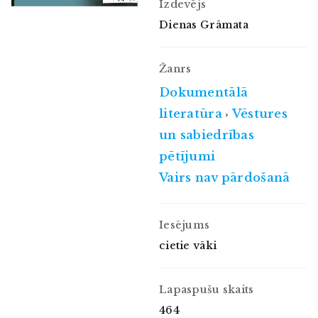
Izdevējs
Dienas Grāmata
Žanrs
Dokumentālā
literatūra
Vēstures
›
un sabiedrības
pētījumi
Vairs nav pārdošanā
Iesējums
cietie vāki
Lapaspušu skaits
464