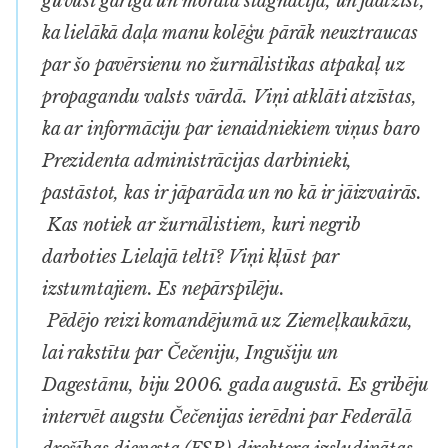
guvusi garīga un morāla stagnācija, un jāatzīst,
ka lielākā daļa manu kolēģu pārāk neuztraucas
par šo pavērsienu no žurnālistikas atpakaļ uz
propagandu valsts vārdā. Viņi atklāti atzīstas,
ka ar informāciju par ienaidniekiem viņus baro
Prezidenta administrācijas darbinieki,
pastāstot, kas ir jāparāda un no kā ir jāizvairās.
Kas notiek ar žurnālistiem, kuri negrib
darboties Lielajā teltī? Viņi kļūst par
izstumtajiem. Es nepārspīlēju.
Pēdējo reizi komandējumā uz Ziemeļkaukāzu,
lai rakstītu par Čečeniju, Ingušiju un
Dagestānu, biju 2006. gada augustā. Es gribēju
intervēt augstu Čečenijas ierēdni par Federālā