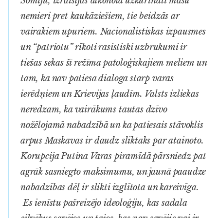
Somiju, izraisījās alkohola uzkurināti masu
nemieri pret kaukāziešiem, tie beidzās ar
vairākiem upuriem. Nacionālistiskas izpausmes
un “patriotu” rīkoti rasistiski uzbrukumi ir
tiešas sekas šī režīma patoloģiskajiem meliem un
tam, ka nav patiesa dialoga starp varas
ierēdņiem un Krievijas ļaudīm. Valsts izliekas
neredzam, ka vairākums tautas dzīvo
nožēlojamā nabadzībā un ka patiesais stāvoklis
ārpus Maskavas ir daudz sliktāks par atainoto.
Korupcija Putina Varas piramīdā pārsniedz pat
agrāk sasniegto maksimumu, un jaunā paaudze
nabadzības dēļ ir slikti izglītota un kareivīga.
Es ienīstu pašreizējo ideoloģiju, kas sadala