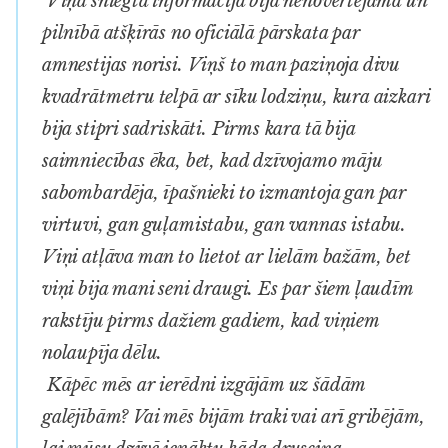
Viņa sniegtā informācija bija nenovērtējama un
pilnībā atšķīrās no oficiālā pārskata par
amnestijas norisi. Viņš to man paziņoja divu
kvadrātmetru telpā ar sīku lodziņu, kura aizkari
bija stipri sadriskāti. Pirms kara tā bija
saimniecības ēka, bet, kad dzīvojamo māju
sabombardēja, īpašnieki to izmantoja gan par
virtuvi, gan guļamistabu, gan vannas istabu.
Viņi atļāva man to lietot ar lielām bažām, bet
viņi bija mani seni draugi. Es par šiem ļaudīm
rakstīju pirms dažiem gadiem, kad viņiem
nolaupīja dēlu.
Kāpēc mēs ar ierēdni izgājām uz šādām
galējībām? Vai mēs bijām traki vai arī gribējām,