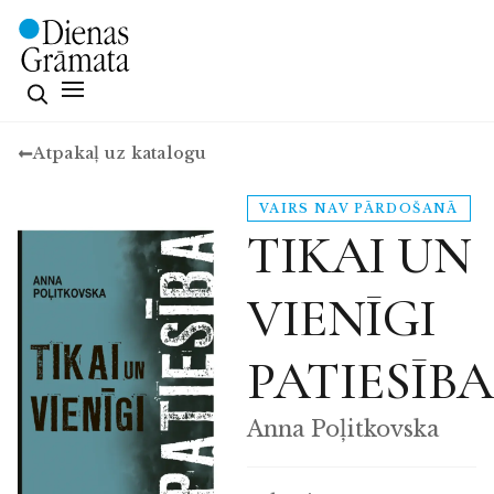
Atpakaļ uz katalogu
VAIRS NAV PĀRDOŠANĀ
TIKAI UN
VIENĪGI
PATIESĪBA
Anna Poļitkovska