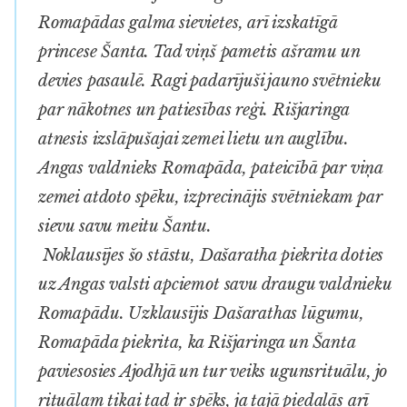
Romapādas galma sievietes, arī izskatīgā
princese Šanta. Tad viņš pametis ašramu un
devies pasaulē. Ragi padarījuši jauno svētnieku
par nākotnes un patiesības reģi. Rišjaringa
atnesis izslāpušajai zemei lietu un auglību.
Angas valdnieks Romapāda, pateicībā par viņa
zemei atdoto spēku, izprecinājis svētniekam par
sievu savu meitu Šantu.
Noklausījes šo stāstu, Dašaratha piekrita doties
uz Angas valsti apciemot savu draugu valdnieku
Romapādu. Uzklausījis Dašarathas lūgumu,
Romapāda piekrita, ka Rišjaringa un Šanta
paviesosies Ajodhjā un tur veiks ugunsrituālu, jo
rituālam tikai tad ir spēks, ja tajā piedalās arī