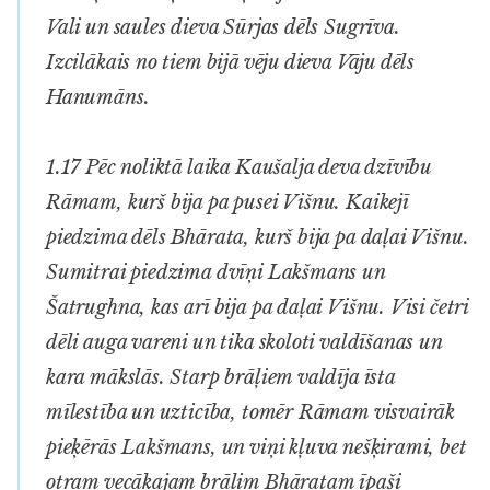
Vali un saules dieva Sūrjas dēls Sugrīva.
Izcilākais no tiem bijā vēju dieva Vāju dēls
Hanumāns.
1.17 Pēc noliktā laika Kaušalja deva dzīvību
Rāmam, kurš bija pa pusei Višnu. Kaikejī
piedzima dēls Bhārata, kurš bija pa daļai Višnu.
Sumitrai piedzima dvīņi Lakšmans un
Šatrughna, kas arī bija pa daļai Višnu. Visi četri
dēli auga vareni un tika skoloti valdīšanas un
kara mākslās. Starp brāļiem valdīja īsta
mīlestība un uzticība, tomēr Rāmam visvairāk
pieķērās Lakšmans, un viņi kļuva nešķirami, bet
otram vecākajam brālim Bhāratam īpaši