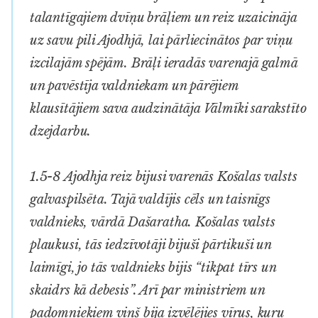
talantīgajiem dvīņu brāļiem un reiz uzaicināja
uz savu pili Ajodhjā, lai pārliecinātos par viņu
izcilajām spējām. Brāļi ieradās varenajā galmā
un pavēstīja valdniekam un pārējiem
klausītājiem sava audzinātāja Vālmīki sarakstīto
dzejdarbu.
1.5-8 Ajodhja reiz bijusi varenās Košalas valsts
galvaspilsēta. Tajā valdījis cēls un taisnīgs
valdnieks, vārdā Dašaratha. Košalas valsts
plaukusi, tās iedzīvotāji bijuši pārtikuši un
laimīgi, jo tās valdnieks bijis “tikpat tīrs un
skaidrs kā debesis”. Arī par ministriem un
padomniekiem viņš bija izvēlējies vīrus, kuru