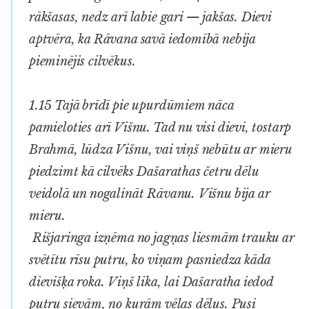
rākšasas, nedz arī labie gari — jakšas. Dievi
aptvēra, ka Rāvana savā iedomībā nebija
pieminējis cilvēkus.
1.15 Tajā brīdī pie upurdūmiem nāca
pamieloties arī Višnu. Tad nu visi dievi, tostarp
Brahmā, lūdza Višnu, vai viņš nebūtu ar mieru
piedzimt kā cilvēks Dašarathas četru dēlu
veidolā un nogalināt Rāvanu. Višnu bija ar
mieru.
Rišjaringa izņēma no jagņas liesmām trauku ar
svētītu rīsu putru, ko viņam pasniedza kāda
dievišķa roka. Viņš lika, lai Dašaratha iedod
putru sievām, no kurām vēlas dēlus. Pusi