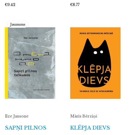
€9.42
€8.77
Jaunums
Ilze Jansone
Māris Bērziņš
SAPŅI PILNOS
KLĒPJA DIEVS