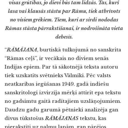
visas grūtības, jo dievi būs tam līdzās. Tas, kurš
lasa vai klausās stāstu par Rāmu, tiek atbrīvots
no visiem grēkiem. Tiem, kuri ar sirdi nododas
Rāmas stāsta pārrakstīšanai, ir nodrošināta vieta
debesīs.
“
RĀMĀJANA
, burtiskā tulkojumā no sanskrita
“Rāmas ceļš”, ir vecākais no diviem senās
Indijas epiem. Par tā sākotnējā teksta autoru
tiek uzskatīts svētnieks Vālmīki. Pēc valsts
neatkarības iegūšanas 1949. gadā indiešu
sanskritologi izvirzīja mērķi attīrīt epa tekstu
no gadsimtu gaitā radītajiem uzslāņojumiem.
Daudzu gadu garumā pētnieki analizēja gan
divus tūkstošus
RĀMĀJANAS
tekstu, kas
pierakstīti uz palmu lapām, gan pārējos