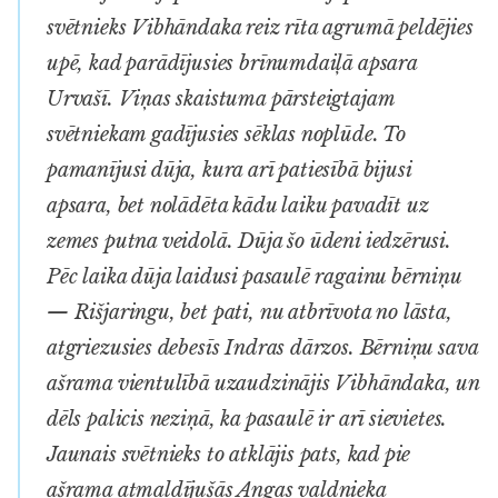
svētnieks Vibhāndaka reiz rīta agrumā peldējies
upē, kad parādījusies brīnumdaiļā apsara
Urvašī. Viņas skaistuma pārsteigtajam
svētniekam gadījusies sēklas noplūde. To
pamanījusi dūja, kura arī patiesībā bijusi
apsara, bet nolādēta kādu laiku pavadīt uz
zemes putna veidolā. Dūja šo ūdeni iedzērusi.
Pēc laika dūja laidusi pasaulē ragainu bērniņu
— Rišjaringu, bet pati, nu atbrīvota no lāsta,
atgriezusies debesīs Indras dārzos. Bērniņu sava
ašrama vientulībā uzaudzinājis Vibhāndaka, un
dēls palicis neziņā, ka pasaulē ir arī sievietes.
Jaunais svētnieks to atklājis pats, kad pie
ašrama atmaldījušās Angas
valdnieka