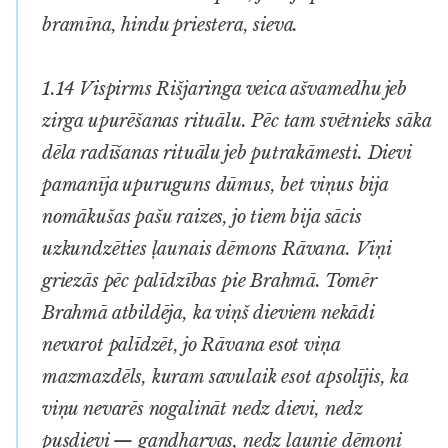
bramīna, hindu priestera, sieva.
1.14 Vispirms Rišjaringa veica ašvamedhu jeb
zirga upurēšanas rituālu. Pēc tam svētnieks sāka
dēla radīšanas rituālu jeb putrakāmesti. Dievi
pamanīja upuruguns dūmus, bet viņus bija
nomākušas pašu raizes, jo tiem bija sācis
uzkundzēties ļaunais dēmons Rāvana. Viņi
griezās pēc palīdzības pie Brahmā. Tomēr
Brahmā atbildēja, ka viņš dieviem nekādi
nevarot palīdzēt, jo Rāvana esot viņa
mazmazdēls, kuram savulaik esot apsolījis, ka
viņu nevarēs nogalināt nedz dievi, nedz
pusdievi — gandharvas, nedz ļaunie dēmoni