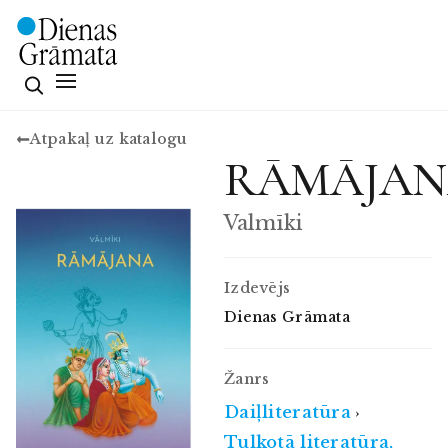
Atpakaļ uz katalogu
RĀMĀJA
Valmīki
Izdevējs
Dienas Grāmata
Žanrs
Daiļliteratūra
›
Tulkotā literatūra,