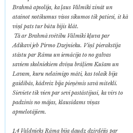
Brahmā apsolīja, ka ļaus Vālmīki zināt un
atainot notikumus visos sīkumos tik patiesi, it kā
viņš pats tur būtu bijis klāt.
Tā ar Brahmā svētību Vālmīki kļuva par
Adikavi jeb Pirmo Dzejnieku. Viņš pierakstīja
stāstu par Rāmu un iemācīja to no galvas
saviem skolniekiem dvīņu brāļiem Kušam un
Lavam, kuru nelaimīgo māti, kas tolaik bija
gaidībās, kādreiz bija pieņēmis savā miteklī.
Sieviete tik vien par sevi pastāstījusi, ka vīrs to
padzinis no mājas, klausīdams viņas
apmelotājiem.
1.4 Valdnieks Rāma bija daudz dzirdējis par