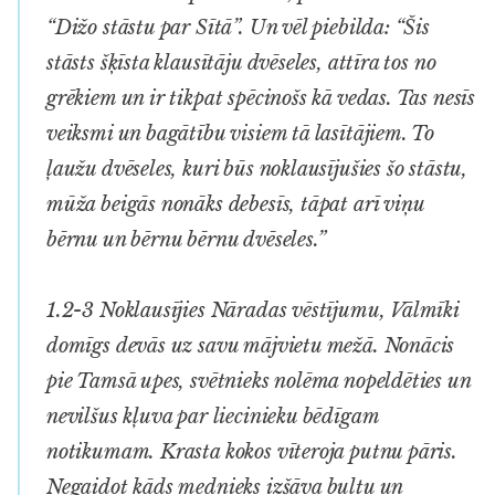
“Dižo stāstu par Sītā”. Un vēl piebilda: “Šis
stāsts šķīsta klausītāju dvēseles, attīra tos no
grēkiem un ir tikpat spēcinošs kā vedas. Tas nesīs
veiksmi un bagātību visiem tā lasītājiem. To
ļaužu dvēseles, kuri būs noklausījušies šo stāstu,
mūža beigās nonāks debesīs, tāpat arī viņu
bērnu un bērnu bērnu dvēseles.”
1.2-3 Noklausījies Nāradas vēstījumu, Vālmīki
domīgs devās uz savu mājvietu mežā. Nonācis
pie Tamsā upes, svētnieks nolēma nopeldēties un
nevilšus kļuva par liecinieku bēdīgam
notikumam. Krasta kokos vīteroja putnu pāris.
Negaidot kāds mednieks izšāva bultu un