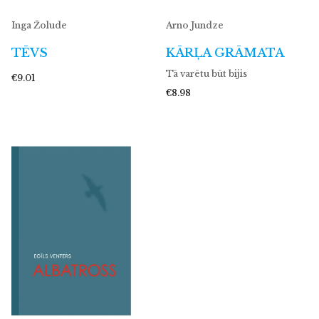
Inga Žolude
Arno Jundze
TĒVS
KĀRĻA GRĀMATA
Tā varētu būt bijis
€9.01
€8.98