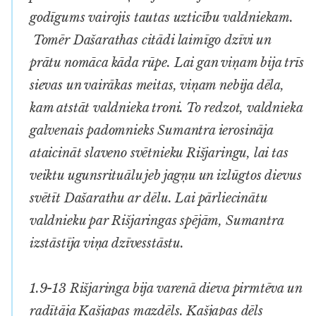
godīgums vairojis tautas uzticību valdniekam.
Tomēr Dašarathas citādi laimīgo dzīvi un
prātu nomāca kāda rūpe. Lai gan viņam bija trīs
sievas un vairākas meitas, viņam nebija dēla,
kam atstāt valdnieka troni. To redzot, valdnieka
galvenais padomnieks Sumantra ierosināja
ataicināt slaveno svētnieku Rišjaringu, lai tas
veiktu ugunsrituālu jeb jagņu un izlūgtos dievus
svētīt Dašarathu ar dēlu. Lai pārliecinātu
valdnieku par Rišjaringas spējām, Sumantra
izstāstīja viņa dzīvesstāstu.
1.9-13 Rišjaringa bija varenā dieva pirmtēva un
radītāja Kašjapas mazdēls. Kašjapas dēls