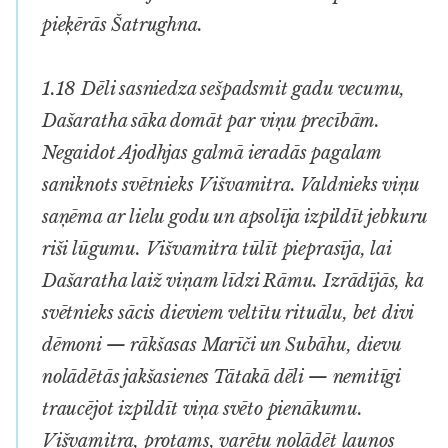
pieķērās Šatrughna.
1.18 Dēli sasniedza sešpadsmit gadu vecumu,
Dašaratha sāka domāt par viņu precībām.
Negaidot Ajodhjas galmā ieradās pagalam
saniknots svētnieks Višvamitra. Valdnieks viņu
saņēma ar lielu godu un apsolīja izpildīt jebkuru
riši lūgumu. Višvamitra tūlīt pieprasīja, lai
Dašaratha laiž viņam līdzi Rāmu. Izrādījās, ka
svētnieks sācis dieviem veltītu rituālu, bet divi
dēmoni — rākšasas Marīči un Subāhu, dievu
nolādētās jakšasienes Tātakā dēli — nemitīgi
traucējot izpildīt viņa svēto pienākumu.
Višvamitra, protams, varētu nolādēt ļaunos