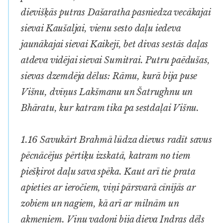
dievišķās putras Dašaratha pasniedza vecākajai
sievai Kaušaljai, vienu sesto daļu iedeva
jaunākajai sievai Kaikejī, bet divas sestās daļas
atdeva vidējai sievai Sumitrai. Putru paēdušas,
sievas dzemdēja dēlus: Rāmu, kurā bija puse
Višnu, dvīņus Lakšmanu un Šatrughnu un
Bhāratu, kur katram tika pa sestdaļai Višnu.
1.16 Savukārt Brahmā lūdza dievus radīt savus
pēcnācējus pērtiķu izskatā, katram no tiem
piešķirot daļu sava spēka. Kaut arī tie prata
apieties ar ieročiem, viņi pārsvarā cīnījās ar
zobiem un nagiem, kā arī ar milnām un
akmeņiem. Viņu vadoņi bija dieva Indras dēls