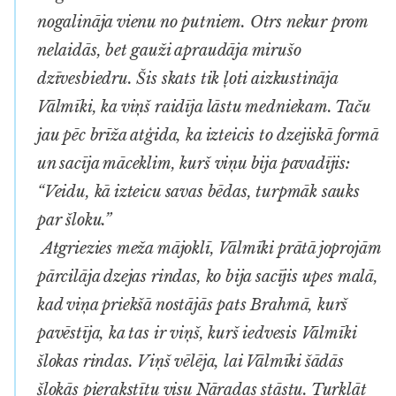
nogalināja vienu no putniem. Otrs nekur prom
nelaidās, bet gauži apraudāja mirušo
dzīvesbiedru. Šis skats tik ļoti aizkustināja
Vālmīki, ka viņš raidīja lāstu medniekam. Taču
jau pēc brīža atģida, ka izteicis to dzejiskā formā
un sacīja māceklim, kurš viņu bija pavadījis:
“Veidu, kā izteicu savas bēdas, turpmāk sauks
par šloku
.
”
Atgriezies meža mājoklī, Vālmīki prātā joprojām
pārcilāja dzejas rindas, ko bija sacījis upes malā,
kad viņa priekšā nostājās pats Brahmā, kurš
pavēstīja, ka tas ir viņš, kurš iedvesis Vālmīki
šlokas rindas. Viņš vēlēja, lai Vālmīki šādās
šlokās pierakstītu visu Nāradas stāstu. Turklāt