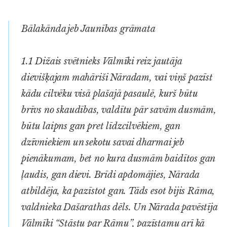
Bālakānda jeb Jaunības grāmata
1.1 Dižais svētnieks Vālmīki reiz jautāja
dievišķajam mahāriši Nāradam, vai viņš pazīst
kādu cilvēku visā plašajā pasaulē, kurš būtu
brīvs no skaudības, valdītu pār savām dusmām,
būtu laipns gan pret līdzcilvēkiem, gan
dzīvniekiem un sekotu savai dharmai jeb
pienākumam, bet no kura dusmām baidītos gan
ļaudis, gan dievi. Brīdi apdomājies, Nārada
atbildēja, ka pazīstot gan. Tāds esot bijis Rāma,
valdnieka Dašarathas dēls. Un Nārada pavēstīja
Vālmīki “Stāstu par Rāmu”, pazīstamu arī kā