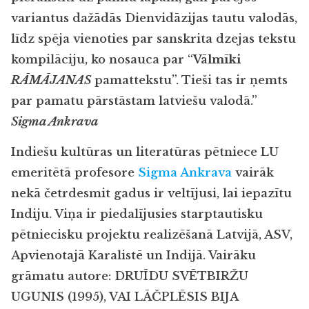
variantus dažādās Dienvidāzijas tautu valodās,
līdz spēja vienoties par sanskrita dzejas tekstu
kompilāciju, ko nosauca par “
Vālmīki
RĀMĀJANAS
pamattekstu”. Tieši tas ir ņemts
par pamatu pārstāstam latviešu valodā.”
Sigma Ankrava
Indiešu kultūras un literatūras pētniece LU
emeritētā profesore
Sigma Ankrava
vairāk
nekā četrdesmit gadus ir veltījusi, lai iepazītu
Indiju. Viņa ir piedalījusies starptautisku
pētniecisku projektu realizēšanā Latvijā, ASV,
Apvienotajā Karalistē un Indijā. Vairāku
grāmatu autore: DRUĪDU SVĒTBIRŽU
UGUNIS (1995), VAI LĀČPLĒSIS BIJA