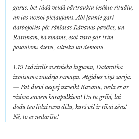
garus, bet tādā veidā pārtrauktu iesākto rituālu,
un tas neesot pieļaujams. Abi ļaunie gari
darbojoties pēc rākšasas Rāvanas pavēles, un
Rāvanam, kā zināms, esot vara pār trim
pasaulēm: dievu, cilvēku un dēmonu.
1.19 Izdzirdis svētnieka lūgumu, Dašaratha
izmisumā zaudēja samaņu. Atģidies viņš sacīja:
— Pat dievi nespēj uzveikt Rāvanu, nedz es ar
visiem saviem karapulkiem! Un tu gribi, lai
dodu tev līdzi savu dēlu, kurš vēl ir tikai zēns!
Nē, to es nedarīšu!