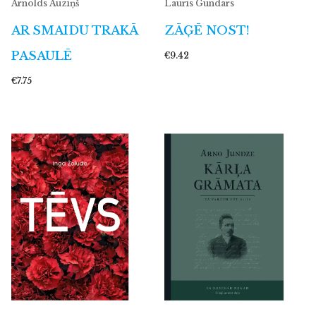
Arnolds Auziņš
Lauris Gundars
AR SMAIDU TRAKĀ
ZĀĢĒ NOST!
PASAULĒ
€9.42
€7.75