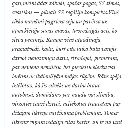
gari,melni ādas zābaki, spožas pogas, SS zīmes,
svastikas — pilnais SS regāliju komplekts.Viņš
tikko manāmi pagrieza seju un pavērsa uz
apmeklētāju savas mazās, tuvredzīgās acis, ko
slēpa pensnejs. Rānam viņš atgādināja
grāmatvedi, kādu, kurš citā laikā būtu varējis
dzīvot nenozīmīgu dzīvi, strādājot, piemēram,
par neviena nemīlētu, bet pieciestu klerku vai
ierēdni ar ikdienišķām mājas rūpēm. Rāns spēja
iztēloties, kā šis cilvēks uz darbu brauc
autobusā, domādams par naudu vai slimību,
virzoties cauri dzīvei, neliekoties traucētam par
dižajām likteņa vai tikuma problēmām. Tomēr
liktenis viņam iedalīja citas kārtis, un te nu viņš