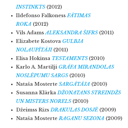
INSTINKTS
(2012)
Ildefonso Falkoness
FĀTIMAS
ROKA
(2012)
Vils Adams
ALEKSANDRA ŠIFRS
(2011)
Elizabete Kostova
GULBJA
NOLAUPĪTĀJ
I
(2011)
Elisa Hokinsa
TESTAMENTS
(2010)
Karlo A. Martilji
GRĀFA MIRANDOLAS
NOSLĒPUMU SARGS
(2010)
Nataša Mosterte
SARGĀTĀJA
(2010)
Susanna Klārka
DŽONATANS STREINDŽS
UN MISTERS NORELS
(2010)
Džeimss Rīzs
DRAKULAS DOSJĒ
(2009)
Nataša Mosterte
RAGANU SEZONA
(2009)