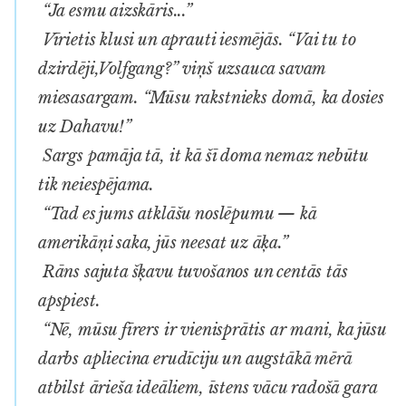
“Ja esmu aizskāris...”
Vīrietis klusi un aprauti iesmējās. “Vai tu to
dzirdēji,Volfgang?” viņš uzsauca savam
miesasargam. “Mūsu rakstnieks domā, ka dosies
uz Dahavu!”
Sargs pamāja tā, it kā šī doma nemaz nebūtu
tik neiespējama.
“Tad es jums atklāšu noslēpumu — kā
amerikāņi saka, jūs neesat uz āķa.”
Rāns sajuta šķavu tuvošanos un centās tās
apspiest.
“Nē, mūsu fīrers ir vienisprātis ar mani, ka jūsu
darbs apliecina erudīciju un augstākā mērā
atbilst ārieša ideāliem, īstens vācu radošā gara