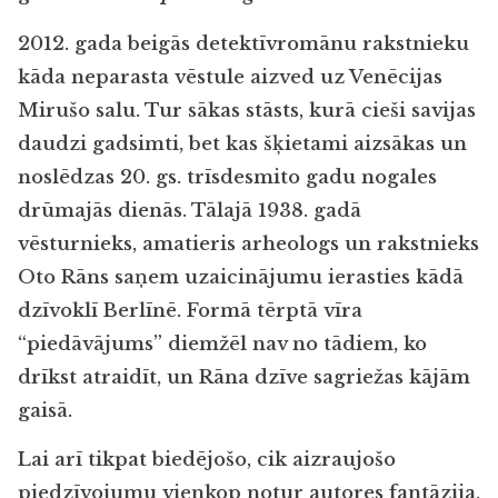
2012. gada beigās detektīvromānu rakstnieku
kāda neparasta vēstule aizved uz Venēcijas
Mirušo salu. Tur sākas stāsts, kurā cieši savijas
daudzi gadsimti, bet kas šķietami aizsākas un
noslēdzas 20. gs. trīsdesmito gadu nogales
drūmajās dienās. Tālajā 1938. gadā
vēsturnieks, amatieris arheologs un rakstnieks
Oto Rāns saņem uzaicinājumu ierasties kādā
dzīvoklī Berlīnē. Formā tērptā vīra
“piedāvājums” diemžēl nav no tādiem, ko
drīkst atraidīt, un Rāna dzīve sagriežas kājām
gaisā.
Lai arī tikpat biedējošo, cik aizraujošo
piedzīvojumu vienkop notur autores fantāzija,