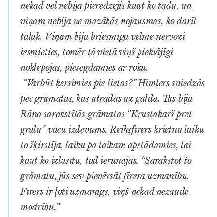
nekad vēl nebija pieredzējis kaut ko tādu, un
viņam nebija ne mazākās nojausmas, ko darīt
tālāk. Viņam bija briesmīga vēlme nervozi
iesmieties, tomēr tā vietā viņš pieklājīgi
noklepojās, piesegdamies ar roku.
“Varbūt ķersimies pie lietas?” Himlers sniedzās
pēc grāmatas, kas atradās uz galda. Tas bija
Rāna sarakstītās grāmatas “Krustakarš pret
grālu” vācu izdevums. Reihsfīrers krietnu laiku
to šķirstīja, laiku pa laikam apstādamies, lai
kaut ko izlasītu, tad ierunājās. “Sarakstot šo
grāmatu, jūs sev pievērsāt fīrera uzmanību.
Fīrers ir ļoti uzmanīgs, viņš nekad nezaudē
modrību.”