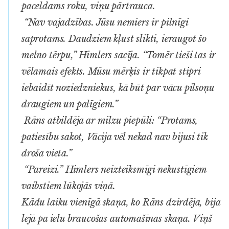
paceldams roku, viņu pārtrauca.
“Nav vajadzības. Jūsu nemiers ir pilnīgi
saprotams. Daudziem kļūst slikti, ieraugot šo
melno tērpu,” Himlers sacīja. “Tomēr tieši tas ir
vēlamais efekts. Mūsu mērķis ir tikpat stipri
iebaidīt noziedzniekus, kā būt par vācu pilsoņu
draugiem un palīgiem.”
Rāns atbildēja ar milzu piepūli: “Protams,
patiesību sakot, Vācija vēl nekad nav bijusi tik
droša vieta.”
“Pareizi.” Himlers neizteiksmīgi nekustīgiem
vaibstiem lūkojās viņā.
Kādu laiku vienīgā skaņa, ko Rāns dzirdēja, bija
lejā pa ielu braucošas automašīnas skaņa. Viņš