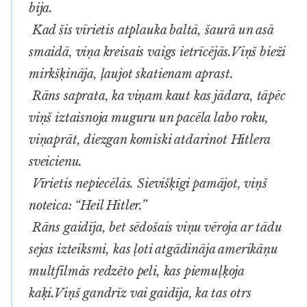
bija.
Kad šis vīrietis atplauka baltā, šaurā un asā
smaidā, viņa kreisais vaigs ietrīcējās.Viņš bieži
mirkšķināja, ļaujot skatienam aprast.
Rāns saprata, ka viņam kaut kas jādara, tāpēc
viņš iztaisnoja muguru un pacēla labo roku,
viņaprāt, diezgan komiski atdarinot Hitlera
sveicienu.
Vīrietis nepiecēlās. Sievišķīgi pamājot, viņš
noteica:
“Heil Hitler.”
Rāns gaidīja, bet sēdošais viņu vēroja ar tādu
sejas izteiksmi, kas ļoti atgādināja amerikāņu
multfilmās redzēto peli, kas piemuļķoja
kaķi.Viņš gandrīz vai gaidīja, ka tas otrs