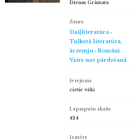
Dienas Grāmata
Žanrs
Daiļliteratūra
›
Tulkotā literatūra,
ārzemju
Romāni
›
Vairs nav pārdošanā
Iesējums
cietie vāki
Lapaspušu skaits
424
Izmērs