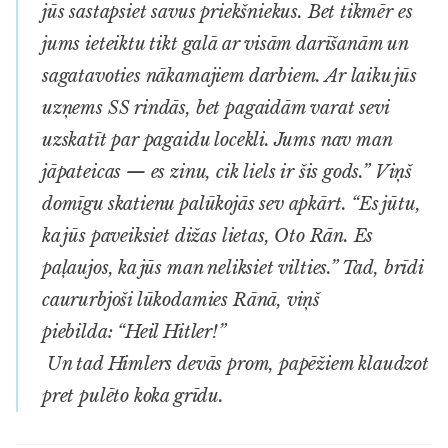
jūs sastapsiet savus priekšniekus. Bet tikmēr es
jums ieteiktu tikt galā ar visām darīšanām un
sagatavoties nākamajiem darbiem. Ar laiku jūs
uzņems SS rindās, bet pagaidām varat sevi
uzskatīt par pagaidu locekli. Jums nav man
jāpateicas — es zinu, cik liels ir šis gods.” Viņš
domīgu skatienu palūkojās sev apkārt. “Es jūtu,
ka jūs paveiksiet dižas lietas, Oto Rān. Es
paļaujos, ka jūs man neliksiet vilties.” Tad, brīdi
caururbjoši lūkodamies Rānā, viņš
piebilda:
“Heil Hitler!”
Un tad Himlers devās prom, papēžiem klaudzot
pret pulēto koka grīdu.