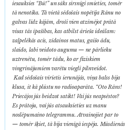
iesauksies “Bū!” un sāks sirsnīgi smieties, tomēr
tā nenotika. Tā vietā sēdošais nopētīja Rānu no
galvas līdz kājām, droši vien atzīmējot prātā
visas tās īpašības, kas atbilst ārieša ideālam:
zaļpelēkās acis, zīdainos matus, gaišo ādu,
slaido, labi veidoto augumu — ne pārlieku
uztrenētu, tomēr tādu, ko ar fiziskiem
vingrinājumiem varētu viegli pilnveidot.
Kad sēdošais vīrietis ierunājās, viņa balss bija
klusa, it kā plūstu no radioaparāta. “Oto Rāns!
Priecājos jūs beidzot satikt! Vai jūs neapsēstos?
Es prātoju, vai jūs atsauksieties uz manu
noslēpumaino telegrammu. Atvainojiet par to
— tomēr šķiet, tā bija vienīgā iespēja. Mūsdienās