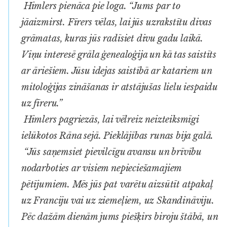
Himlers pienāca pie loga. “Jums par to
jāaizmirst. Fīrers vēlas, lai jūs uzrakstītu divas
grāmatas, kuras jūs radīsiet divu gadu laikā.
Viņu interesē grāla ģenealoģija un kā tas saistīts
ar āriešiem. Jūsu idejas saistībā ar katariem un
mitoloģijas zināšanas ir atstājušas lielu iespaidu
uz fīreru.”
Himlers pagriezās, lai vēlreiz neizteiksmīgi
ielūkotos Rāna sejā. Pieklājības runas bija galā.
“Jūs saņemsiet pievilcīgu avansu un brīvību
nodarboties ar visiem nepieciešamajiem
pētījumiem. Mēs jūs pat varētu aizsūtīt atpakaļ
uz Franciju vai uz ziemeļiem, uz Skandināviju.
Pēc dažām dienām jums piešķirs biroju štābā, un