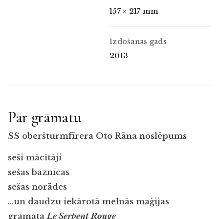
157 × 217 mm
Izdošanas gads
2013
Par grāmatu
SS oberšturmfīrera Oto Rāna noslēpums
seši mācītāji
sešas baznīcas
sešas norādes
…un daudzu iekārotā melnās maģijas
grāmata
Le Serpent Rouge