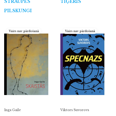
STRAUPES
TĪĢERIS
PILSKUNGI
Vairs nav pārdošanā
Vairs nav pārdošanā
Inga Gaile
Viktors Suvorovs