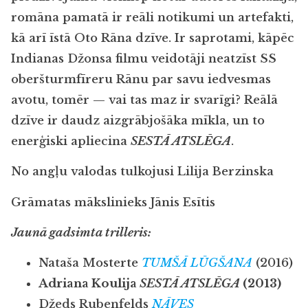
romāna pamatā ir reāli notikumi un artefakti,
kā arī īstā Oto Rāna dzīve. Ir saprotami, kāpēc
Indianas Džonsa filmu veidotāji neatzīst SS
oberšturmfīreru Rānu par savu iedvesmas
avotu, tomēr — vai tas maz ir svarīgi? Reālā
dzīve ir daudz aizgrābjošāka mīkla, un to
enerģiski apliecina
SESTĀ ATSLĒGA
.
No angļu valodas tulkojusi Lilija Berzinska
Grāmatas mākslinieks Jānis Esītis
Jaunā gadsimta trilleris:
Nataša Mosterte
TUMŠĀ LŪGŠANA
(2016)
Adriana Koulija
SESTĀ ATSLĒGA
(2013)
Džeds Rubenfelds
NĀVES