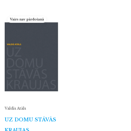
Vairs nav pārdošanā
Valdis Atāls
UZ DOMU STĀVĀS
KRAUJAS