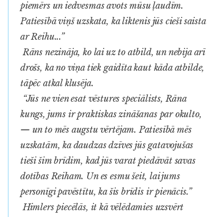
piemērs un iedvesmas avots mūsu ļaudīm.
Patiesībā viņš uzskata, ka liktenis jūs cieši saista
ar Reihu...”
Rāns nezināja, ko lai uz to atbild, un nebija arī
drošs, ka no viņa tiek gaidīta kaut kāda atbilde,
tāpēc atkal klusēja.
“Jūs ne vien esat vēstures speciālists, Rāna
kungs, jums ir praktiskas zināšanas par okulto,
— un to mēs augstu vērtējam. Patiesībā mēs
uzskatām, ka daudzas dzīves jūs gatavojušas
tieši šim brīdim, kad jūs varat piedāvāt savas
dotības Reiham. Un es esmu šeit, lai jums
personīgi pavēstītu, ka šis brīdis ir pienācis.”
Himlers piecēlās, it kā vēlēdamies uzsvērt