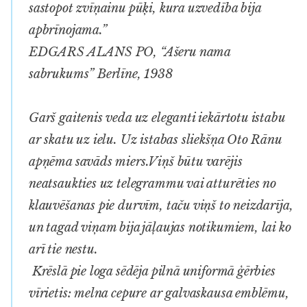
sastopot zvīņainu pūķi, kura uzvedība bija
apbrīnojama.”
EDGARS ALANS PO, “Ašeru nama
sabrukums” Berlīne, 1938
Garš gaitenis veda uz eleganti iekārtotu istabu
ar skatu uz ielu. Uz istabas sliekšņa Oto Rānu
apņēma savāds miers.Viņš būtu varējis
neatsaukties uz telegrammu vai atturēties no
klauvēšanas pie durvīm, taču viņš to neizdarīja,
un tagad viņam bija jāļaujas notikumiem, lai ko
arī tie nestu.
Krēslā pie loga sēdēja pilnā uniformā ģērbies
vīrietis: melna cepure ar galvaskausa emblēmu,