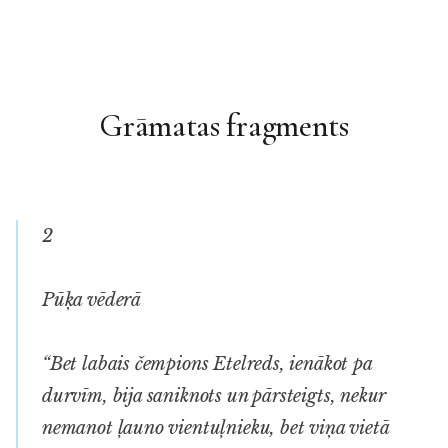
Grāmatas fragments
2
Pūķa vēderā
“Bet labais čempions Etelreds, ienākot pa
durvīm, bija saniknots un pārsteigts, nekur
nemanot ļauno vientuļnieku, bet viņa vietā