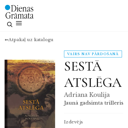
Atpakaļ uz katalogu
VAIRS NAV PĀRDOŠANĀ
SESTĀ
ATSLĒGA
Adriana Koulija
Jaunā gadsimta trilleris
Izdevējs