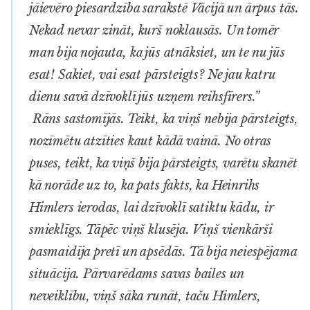
jāievēro piesardzība sarakstē Vācijā un ārpus tās.
Nekad nevar zināt, kurš noklausās. Un tomēr
man bija nojauta, ka jūs atnāksiet, un te nu jūs
esat! Sakiet, vai esat pārsteigts? Ne jau katru
dienu savā dzīvoklī jūs uzņem reihsfīrers.”
Rāns sastomījās. Teikt, ka viņš nebija pārsteigts,
nozīmētu atzīties kaut kādā vainā. No otras
puses, teikt, ka viņš bija pārsteigts, varētu skanēt
kā norāde uz to, ka pats fakts, ka Heinrihs
Himlers ierodas, lai dzīvoklī satiktu kādu, ir
smieklīgs. Tāpēc viņš klusēja. Viņš vienkārši
pasmaidīja pretī un apsēdās. Tā bija neiespējama
situācija. Pārvarēdams savas bailes un
neveiklību, viņš sāka runāt, taču Himlers,