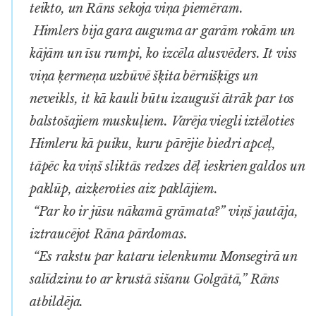
teikto, un Rāns sekoja viņa piemēram.
Himlers bija gara auguma ar garām rokām un
kājām un īsu rumpi, ko izcēla alusvēders. It viss
viņa ķermeņa uzbūvē šķita bērnišķīgs un
neveikls, it kā kauli būtu izauguši ātrāk par tos
balstošajiem muskuļiem. Varēja viegli iztēloties
Himleru kā puiku, kuru pārējie biedri apceļ,
tāpēc ka viņš sliktās redzes dēļ ieskrien galdos un
paklūp, aizķeroties aiz paklājiem.
“Par ko ir jūsu nākamā grāmata?” viņš jautāja,
iztraucējot Rāna pārdomas.
“Es rakstu par kataru ielenkumu Monsegirā un
salīdzinu to ar krustā sišanu Golgātā,” Rāns
atbildēja.