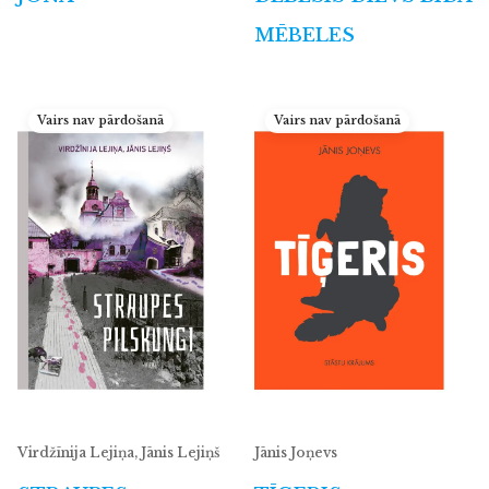
MĒBELES
Vairs nav pārdošanā
Vairs nav pārdošanā
Virdžīnija Lejiņa, Jānis Lejiņš
Jānis Joņevs