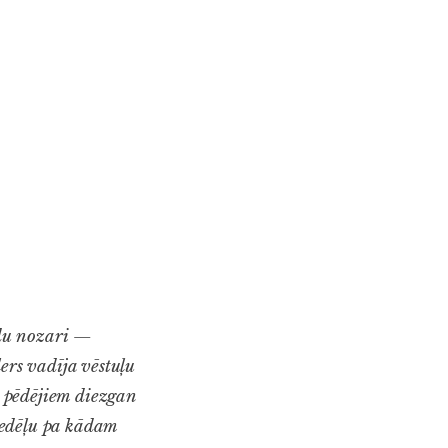
du nozari —
ers vadīja vēstuļu
r pēdējiem diezgan
nedēļu pa kādam