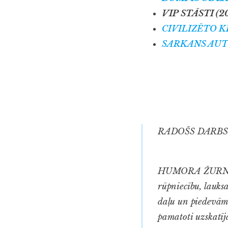
VIP STĀSTI (2
C
IVILIZĒTO 
SARKANS AUT
RADOŠS DARBS
HUMORA ŽURNĀLĀ 
rūpniecību, lauksa
daļu un piedevām 
pamatoti uzskatīj