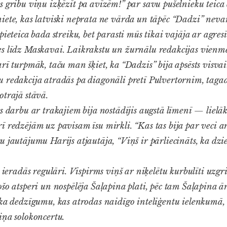
s gribu viņu izķēzīt pa avīzēm!” par savu pušelnieku teica
ete, kas latviski neprata ne vārda un tāpēc “Dadzi” nevarē
pieteica bada streiku, bet parasti mūs tikai vajāja ar agre
s līdz Maskavai. Laikrakstu un žurnālu redakcijas vienmēr
rī turpmāk, taču man šķiet, ka “Dadzis” bija apsēsts visvai
 redakcija atradās pa diagonāli pretī Pulvertornim, tagadē
otrajā stāvā.
s darbu ar trakajiem bija nostādījis augstā līmenī — lielāk
ī redzējām uz pavisam īsu mirkli. “Kas tas bija par veci 
 jautājumu Harijs atjautāja, “Viņš ir pārliecināts, ka dzie
 ieradās regulāri. Vispirms viņš ar niķelētu kurbulīti uzgr
šo atsperi un nospēlēja Šaļapina plati, pēc tam Šaļapina ār
ēka dedzīgumu, kas atrodas naidīgo inteliģentu ielenkumā, 
iņa solokoncertu.