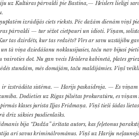
ju uz Kultūras pārvaldi pie Bastina,— Heislers lielīgi sar
u.
ņuplatēm izrādījās ciets rieksts. Pēc dažām dienām viņš pi
as pārvaldi — tur sēžot cietpauri un idioti. Viņam, solist
ur tas dzirdēts, kur tas redzēts? Vīrs ar savu uzstājību gan
 un tā viņa dziedāšanu noklausījusies, taču nav bijusi pie
u vairoties dot. Nu gan vecis Heislera kabinetā, plates gr
sēdēs stundām, mēs domājām, taču maldījāmies. Viņš veikli
r izstrādāta sistēma. — Harijs paskaidroja. — Es viņam pi
umība. Dodieties uz Rīgas pilsētas prokuratūru, es viņam s
pirmās klases jurista Iļjas Frīdmaņa. Viņš tieši šādas lietas 
ā drīz sāksies pusdienlaiks.
īdmanis bija “Dadža” ārštata autors, kas feļetonus parakstī
stīja arī savus kriminālromānus. Viņš uz Hariju neļaunojās