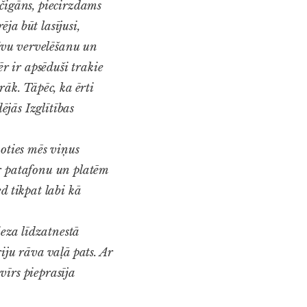
 čigāns, piecirzdams
ja būt lasījusi,
sīvu vervelēšanu un
 ir apsēduši trakie
rāk. Tāpēc, ka ērti
jās Izglītības
oties mēs viņus
ar patafonu un platēm
d tikpat labi kā
ieza līdzatnestā
iju rāva vaļā pats. Ar
vīrs pieprasīja