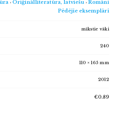
tūra
Oriģinālliteratūra, latviešu
Romāni
›
›
Pēdējie eksemplāri
mīkstie vāki
240
110 × 165 mm
2012
€0.89