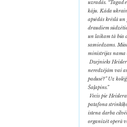
uzradās. “Tagad e
kāju. Kāda ukraini
apsēdās krēslā un 
draudiem sūdzētie
un laikam tā būs a
sasniedzams. Mūsu
ministrijas nama 
Dzejnieks Heisler
neredzējām vai ar
padusē?” Uz kolēģu
Šaļapins.”
Vecis pie Heislera
patafona strinkšķo
īstena darba cilv
organizēt operā v