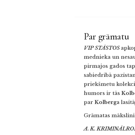
Par grāmatu
VIP STĀSTOS
apko
mednieka un nesaud
pirmajos gados tapu
sabiedrībā pazīst
priekšmetu kolekci
humors ir tās
Kolb
par
Kolberga
lasīt
Grāmatas mākslinie
A. K. KRIMINĀLR