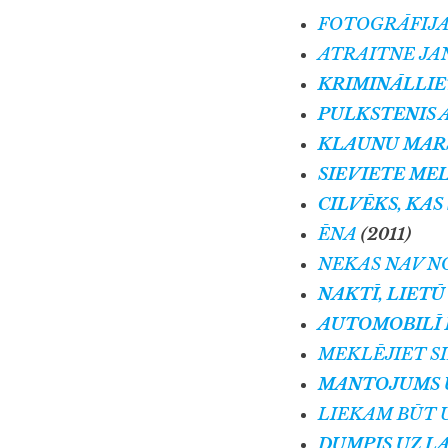
FOTOGRĀFIJA 
ATRAITNE JA
KRIMINĀLLIET
PULKSTENIS A
KLAUNU MARŠ
SIEVIETE MEL
CILVĒKS, KAS 
ĒNA
(2011)
NEKAS NAV N
NAKTĪ, LIETŪ 
AUTOMOBILĪ R
MEKLĒJIET SI
MANTOJUMS UN
LIEKAM BŪT U
DUMPIS UZ LA