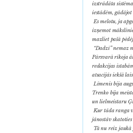
izstrādāta sistēma
iestādēm, gādājot 
Es melotu, ja apga
izņemot mākslinie
mazliet pašā pēdē
“Dadzī” nemaz nev
Pārsvarā rīkoja ā
redakcijas istabām
atsacījās iekšā lais
Līmenis bija augst
Trenko bija meist
un lielmeistaru Ģ
Kur tāda ranga ve
jānostāv skatoties
Tā nu reiz jaukā 