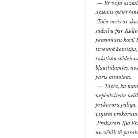
— Es viņu aizsūtī
apsēdās spēlēt šah
Taču vecis ar ska
sūdzību par Kultūr
pensionāru korī! K
izveidot komisiju,
rakstisku slēdzien
bļaustīdamies, no
pāris minūtēm.
— Tāpēc, ka man i
nepiedzīvota nelik
prokurora palīga, 
viņiem prokuratūr
Prokurors Iļja Fr
un vēlāk tā parak