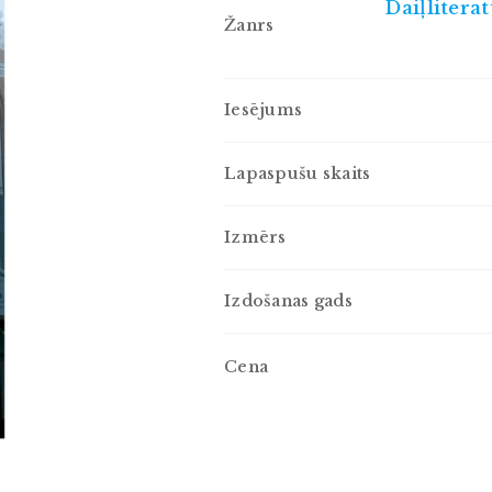
Daiļlitera
Žanrs
Iesējums
Lapaspušu skaits
Izmērs
Izdošanas gads
Cena