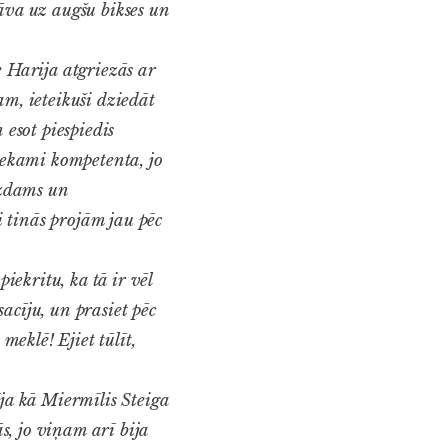
āva uz augšu bikses un
e Harija atgriezās ar
am, ieteikuši dziedāt
 esot piespiedis
tiekami kompetenta, jo
iezdams un
 tinās projām jau pēc
ekritu, ka tā ir vēl
acīju, un prasiet pēc
meklē! Ejiet tūlīt,
ja kā Miermīlis Steiga
, jo viņam arī bija