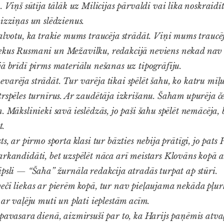
. Viņš sūtīja tālāk uz Milicijas pārvaldi vai lika noskraid
izziņas un slēdzienus.
lvotu, ka trakie mums traucēja strādāt. Viņi mums traucēja
kus Rusmani un Mežavilku, redakcijā neviens nekad nav s
jā brīdī pirms materiālu nešanas uz tipogrāfiju.
arēja strādāt. Tur varēja tikai spēlēt šahu, ko katru mīļu 
trspēles turnīrus. Ar zaudētāja izkrišanu. Šaham upurēja č
. Mākslinieki savā ieslēdzās, jo paši šahu spēlēt nemācēja, b
t.
s, ar pirmo sporta klasi tur bāzties nebija prātīgi, jo pats 
arkandidāti, bet uzspēlēt nāca arī meistars Klovāns kopā a
ipsli — “Šaha” žurnāla redakcija atradās turpat ap stūri.
či liekas ar pierēm kopā, tur nav pieļaujama nekāda pļurk
 ar vaļēju muti un plati ieplestām acīm.
pavasara dienā, aizmirsuši par to, ka Harijs paņēmis atv