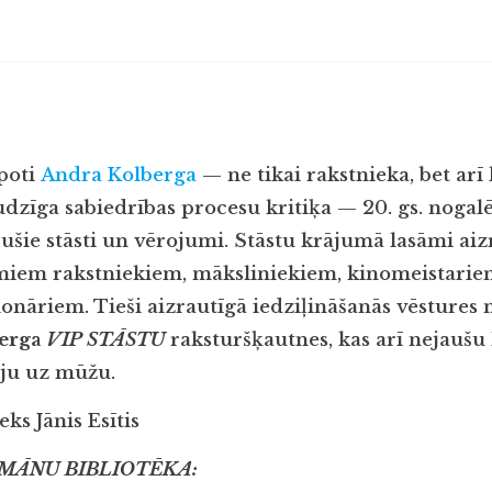
poti
Andra Kolberga
— ne tikai rakstnieka, bet arī
zīga sabiedrības procesu kritiķa — 20. gs. nogalē 
šie stāsti un vērojumi. Stāstu krājumā lasāmi aizr
amiem rakstniekiem, māksliniekiem, kinomeistari
onāriem. Tieši aizrautīgā iedziļināšanās vēstures 
erga
VIP STĀSTU
raksturšķautnes, kas arī nejaušu 
āju uz mūžu.
ks Jānis Esītis
OMĀNU BIBLIOTĒKA: