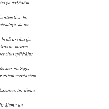
īties pa dažādām
 atpūsties. Jo,
trādājis. Ja nu
brīdi arī darīja.
etras no piecām
et citus spēlētājus
Heislers un Zigis
r citiem meistariem
stēšana, tur diena
aļinājumu un