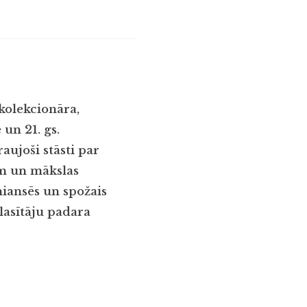
 kolekcionāra,
un 21. gs.
aujoši stāsti par
em un mākslas
niansēs un spožais
lasītāju padara