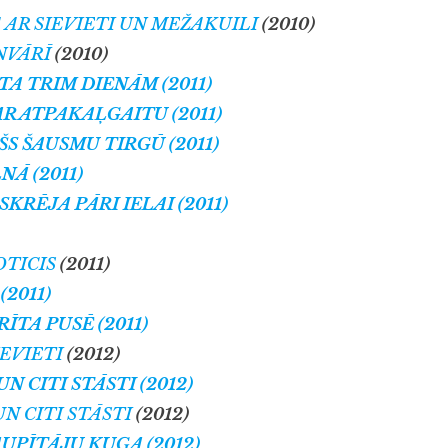
AR SIEVIETI UN MEŽAKUILI
(2010)
NVĀRĪ
(2010)
A TRIM DIENĀM (2011)
R ATPAKAĻGAITU (2011)
S ŠAUSMU TIRGŪ (2011)
NĀ (2011)
SKRĒJA PĀRI IELAI (2011)
OTICIS
(2011)
(2011)
ĪTA PUSĒ (2011)
EVIETI
(2012)
 CITI STĀSTI (2012)
N CITI STĀSTI
(2012)
UPĪTĀJU KUĢA (2012)