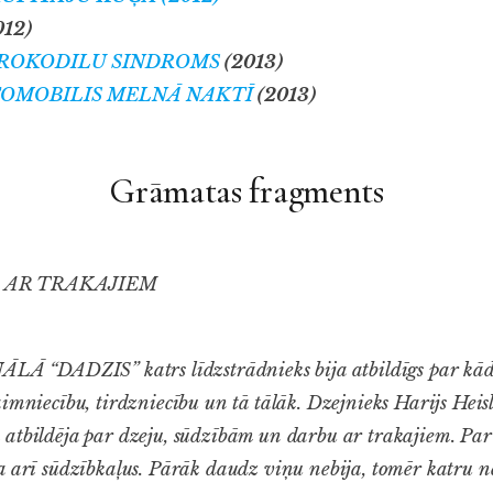
012)
KROKODILU SINDROMS
(2013)
OMOBILIS MELNĀ NAKTĪ
(2013)
Grāmatas fragments
 AR TRAKAJIEM
“DADZIS” katrs līdzstrādnieks bija atbildīgs par kā
imniecību, tirdzniecību un tā tālāk. Dzejnieks Harijs Heisl
atbildēja par dzeju, sūdzībām un darbu ar trakajiem. Pa
a arī sūdzībkaļus. Pārāk daudz viņu nebija, tomēr katru 