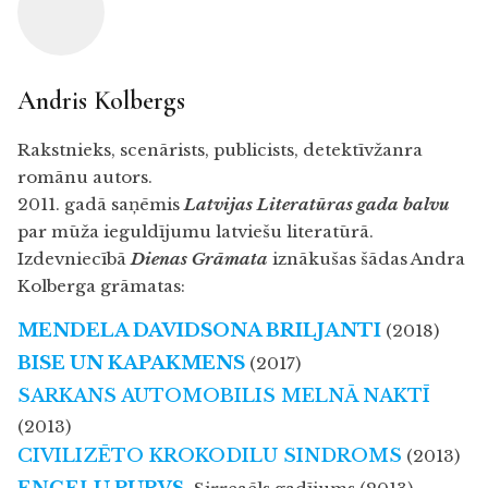
Andris Kolbergs
Rakstnieks, scenārists, publicists, detektīvžanra
romānu autors.
2011. gadā saņēmis
Latvijas Literatūras gada balvu
par mūža ieguldījumu latviešu literatūrā.
Izdevniecībā
Dienas Grāmat
a
iznākušas šādas Andra
Kolberga grāmatas:
MENDELA DAVIDSONA BRILJANTI
(2018)
BISE UN KAPAKMENS
(2017)
SARKANS AUTOMOBILIS MELNĀ NAKTĪ
(2013)
CIVILIZĒTO KROKODILU SINDROMS
(2013)