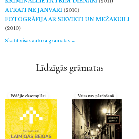
KRIMINĀLLIETA TRIM DIENĀM
(2011)
ATRAITNE JANVĀRĪ
(2010)
FOTOGRĀFIJA AR SIEVIETI UN MEŽAKUILI
(2010)
Skatīt visas autora grāmatas →
Līdzīgās grāmatas
Pēdējie eksemplāri
Vairs nav pārdošanā