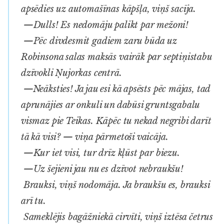
apsēdies uz automašīnas kāpšļa, viņš sacīja.
—Dulls! Es nedomāju palikt par mežoni!
—Pēc divdesmit gadiem zaru būda uz
Robinsona salas maksās vairāk par septiņistabu
dzīvokli Ņujorkas centrā.
—Neāksties! Ja jau esi kā apsēsts pēc mājas, tad
aprunājies ar onkuli un dabūsi gruntsgabalu
vismaz pie Teikas. Kāpēc tu nekad negribi darīt
tā kā visi? — viņa pārmetoši vaicāja.
—Kur iet visi, tur drīz kļūst par biezu.
—Uz šejieni jau nu es dzīvot nebraukšu!
Brauksi, viņš nodomāja. Ja braukšu es, brauksi
arī tu.
Sameklējis bagāžniekā cirvīti, viņš iztēsa četrus