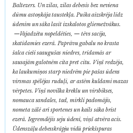
Baltezers. Un zilas, zilas debesis bez neviena
dūmu astoņkāja taustekļa. Puika aizskrēja līdz
ūdenim un sāka lasīt izskalotos gliemežvākus.
—Vajadzētu nopeldēties, — tēvs sacīja,
skatīdamies ezerā. Paprāvu gabalu no krasta
šalca cieši saaugušas niedres, trīdamās ar
sausajām galotnēm cita pret citu. Viņš redzēja,
ka laukumiņos starp niedrēm pie pašas ūdens
virsmas spēlējas ruduļi, ar astēm kuldami mazas
vērpetes. Viņš novilka kreklu un virsbikses,
nomauca sandales, tad, mirkli padomājis,
nometa zālē arī sportenes un kails sāka brist
ezerā. Iegremdējis seju ūdenī, viņš atvēra acis.
Ūdenszāļu debesskrāpju vidū priekšspuras