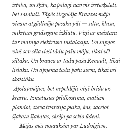
istaba, un šķita, ka palagi nav vis iestērķelēti,
bet sasaluši. Tāpēc tirgotāja Krauzes māja
viņam atgādināja pasaku pili — siltu, klusu,
mīkstām grīdsegām izklātu. Viņi ar meistaru
tur mainīja elektrisko instalāciju. Un sapņos
viņš sev cēla tieši tādu pašu māju, tikai vēl
siltāku. Un brauca ar tādu pašu
Renault
, tikai
lielāku. Un apņēma tādu pašu sievu, tikai vēl
skaistāku.
Apslapinājies, bet nepeldējis viņš brida uz
krastu. Izmetusies peldkostīmā, matiem
plandot, sieva tvarstīja puiku, kas, saceļot
šļakatu šļakatas, skrēja pa seklo ūdeni.
—Mājas mēs nosauksim par Ludvigiem, —