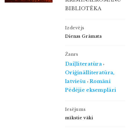
BIBLIOTĒKA
Izdevējs
Dienas Grāmata
Žanrs
Daiļliteratūra
›
Oriģinālliteratūra,
latviešu
Romāni
›
Pēdējie eksemplāri
Iesējums
mīkstie vāki