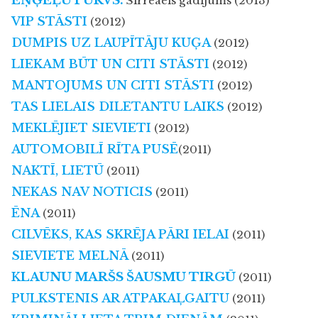
EŅĢEĻU PURVS.
Sirreaēls gadījums (2013)
VIP STĀSTI
(2012)
DUMPIS UZ LAUPĪTĀJU KUĢA
(2012)
LIEKAM BŪT UN CITI STĀSTI
(2012)
MANTOJUMS UN CITI STĀSTI
(2012)
TAS LIELAIS DILETANTU LAIKS
(2012)
MEKLĒJIET SIEVIETI
(2012)
AUTOMOBILĪ RĪTA PUSĒ
(2011)
NAKTĪ, LIETŪ
(2011)
NEKAS NAV NOTICIS
(2011)
ĒNA
(2011)
CILVĒKS, KAS SKRĒJA PĀRI IELAI
(2011)
SIEVIETE MELNĀ
(2011)
K
LAUNU MARŠS ŠAUSMU TIRGŪ
(2011)
PULKSTENIS AR ATPAKAĻGAITU
(2011)