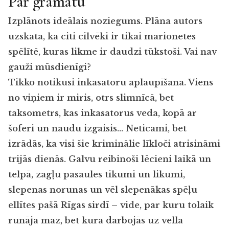
Par grāmatu
Izplānots ideālais noziegums. Plāna autors
uzskata, ka citi cilvēki ir tikai marionetes
spēlītē, kuras likme ir daudzi tūkstoši. Vai nav
gauži mūsdienīgi?
Tikko notikusi inkasatoru aplaupīšana. Viens
no viņiem ir miris, otrs slimnīcā, bet
taksometrs, kas inkasatorus veda, kopā ar
šoferi un naudu izgaisis… Neticami, bet
izrādās, ka visi šie kriminālie līkloči atrisināmi
trijās dienās. Galvu reibinoši lēcieni laikā un
telpā, zagļu pasaules tikumi un likumi,
slepenas norunas un vēl slepenākas spēļu
ellītes pašā Rīgas sirdī – vide, par kuru tolaik
runāja maz, bet kura darbojās uz vella