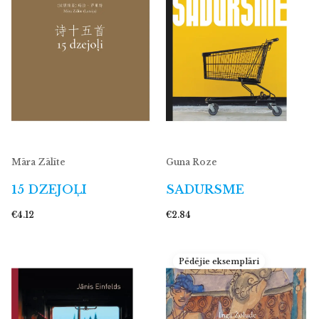
Māra Zālīte
Guna Roze
15 DZEJOĻI
SADURSME
€4.12
€2.84
Pēdējie eksemplāri