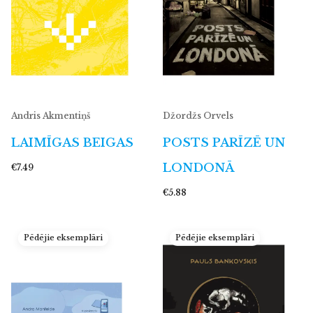
Andris Akmentiņš
Džordžs Orvels
LAIMĪGAS BEIGAS
POSTS PARĪZĒ UN
LONDONĀ
€7.49
€5.88
Pēdējie eksemplāri
Pēdējie eksemplāri