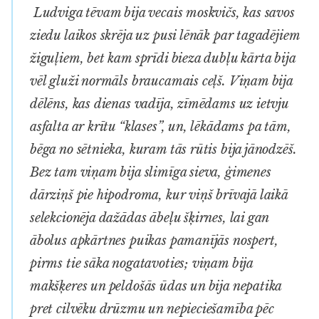
Ludviga tēvam bija vecais moskvičs, kas savos
ziedu laikos skrēja uz pusi lēnāk par tagadējiem
žiguļiem, bet kam sprīdi bieza dubļu kārta bija
vēl gluži normāls braucamais ceļš. Viņam bija
dēlēns, kas dienas vadīja, zīmēdams uz ietvju
asfalta ar krītu “klases”, un, lēkādams pa tām,
bēga no sētnieka, kuram tās rūtis bija jānodzēš.
Bez tam viņam bija slimīga sieva, ģimenes
dārziņš pie hipodroma, kur viņš brīvajā laikā
selekcionēja dažādas ābeļu šķirnes, lai gan
ābolus apkārtnes puikas pamanījās nospert,
pirms tie sāka nogatavoties; viņam bija
makšķeres un peldošās ūdas un bija nepatika
pret cilvēku drūzmu un nepieciešamība pēc