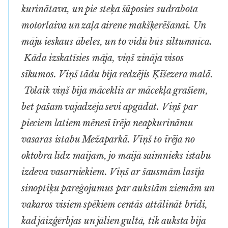
kurinātava, un pie steķa šūposies sudrabota
motorlaiva un zaļa airene makšķerēšanai. Un
māju ieskaus ābeles, un to vidū būs siltumnīca.
Kāda izskatīsies māja, viņš zināja visos
sīkumos. Viņš tādu bija redzējis Ķīšezera malā.
Tolaik viņš bija māceklis ar mācekļa grašiem,
bet pašam vajadzēja sevi apgādāt. Viņš par
pieciem latiem mēnesī īrēja neapkurināmu
vasaras istabu Mežaparkā. Viņš to īrēja no
oktobra līdz maijam, jo maijā saimnieks istabu
izdeva vasarniekiem. Viņš ar šausmām lasīja
sinoptiķu pareģojumus par aukstām ziemām un
vakaros visiem spēkiem centās attālināt brīdi,
kad jāizģērbjas un jālien gultā, tik auksta bija