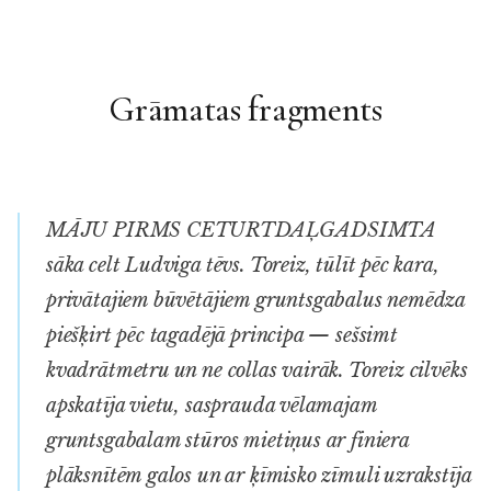
Grāmatas fragments
MĀJU PIRMS CETURTDAĻGADSIMTA
sāka celt Ludviga tēvs. Toreiz, tūlīt pēc kara,
privātajiem būvētājiem gruntsgabalus nemēdza
piešķirt pēc tagadējā principa — sešsimt
kvadrātmetru un ne collas vairāk. Toreiz cilvēks
apskatīja vietu, sasprauda vēlamajam
gruntsgabalam stūros mietiņus ar finiera
plāksnītēm galos un ar ķīmisko zīmuli uzrakstīja