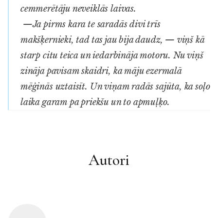
cemmerētāju neveiklās laivas.
—Ja pirms kara te saradās divi trīs
makšķernieki, tad tas jau bija daudz, — viņš kā
starp citu teica un iedarbināja motoru. Nu viņš
zināja pavisam skaidri, ka māju ezermalā
mēģinās uztaisīt. Un viņam radās sajūta, ka soļo
laika garam pa priekšu un to apmuļķo.
Autori