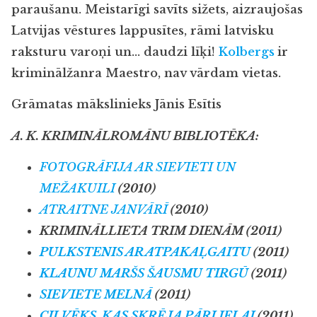
paraušanu. Meistarīgi savīts sižets, aizraujošas
Latvijas vēstures lappusītes, rāmi latvisku
raksturu varoņi un… daudzi līķi!
Kolbergs
ir
kriminālžanra Maestro, nav vārdam vietas.
Grāmatas mākslinieks Jānis Esītis
A. K. KRIMINĀLROMĀNU BIBLIOTĒKA:
FOTOGRĀFIJA AR SIEVIETI UN
MEŽAKUILI
(2010)
ATRAITNE JANVĀRĪ
(2010)
KRIMINĀLLIETA TRIM DIENĀM (2011)
PULKSTENIS AR ATPAKAĻGAITU
(2011)
KLAUNU MARŠS ŠAUSMU TIRGŪ
(2011)
SIEVIETE MELNĀ
(2011)
CILVĒKS, KAS SKRĒJA PĀRI IELAI
(2011)