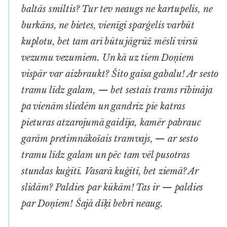
baltās smiltis? Tur tev neaugs ne kartupelis, ne
burkāns, ne bietes, vienīgi sparģelis varbūt
kuplotu, bet tam arī būtu jāgrūž mēsli virsū
vezumu vezumiem. Un kā uz tiem Doņiem
vispār var aizbraukt? Šito gaisa gabalu! Ar sesto
tramu līdz galam, — bet sestais trams rībināja
pa vienām sliedēm un gandrīz pie katras
pieturas atzarojumā gaidīja, kamēr pabrauc
garām pretimnākošais tramvajs, — ar sesto
tramu līdz galam un pēc tam vēl pusotras
stundas kuģītī. Vasarā kuģītī, bet ziemā? Ar
slidām? Paldies par kūkām! Tas ir — paldies
par Doņiem! Šajā dīķī bebri neaug.