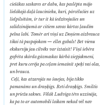
ciešākas saskares ar dabu, kas paslēpta mājo
lielākajā daļā laucinieku, kuri, pārcēlušies uz
lielpilsētām, ir tur it kā iedzīvojušies un
salīdzinājumā ar citiem savas kārtas ļaudīm
pelna labi. Tomēr arī viņš uz Doņiem aizbrauca
tikai tā puspajokam — elles gabals! Bet vienu
ekskursiju jau cilvēks var iztaisīt! Viņš iebēra
gofrēta skārda gāzmaskas kārbā ziepjakmeni,
pret kuru cerēja pa ceļam iemainīt speķi vai olas,
un brauca.
Ceļš, kas atzarojās no šosejas, bija tikko
pamanāms un draņķīgs. Reti draņķīgs. Smiltis
un priežu saknes. Vēlāk Ludviga tēvs uzzināja,
ka pa to ar automobili laikam nekad vēl nav