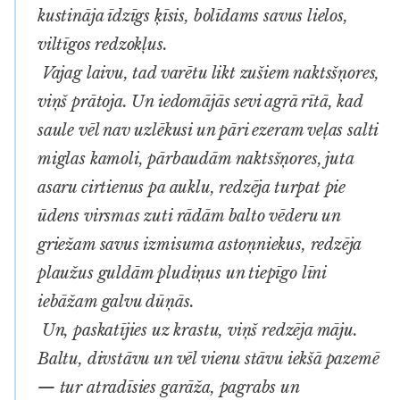
kustināja īdzīgs ķīsis, bolīdams savus lielos,
viltīgos redzokļus.
Vajag laivu, tad varētu likt zušiem naktsšņores,
viņš prātoja. Un iedomājās sevi agrā rītā, kad
saule vēl nav uzlēkusi un pāri ezeram veļas salti
miglas kamoli, pārbaudām naktsšņores, juta
asaru cirtienus pa auklu, redzēja turpat pie
ūdens virsmas zuti rādām balto vēderu un
griežam savus izmisuma astoņniekus, redzēja
plaužus guldām pludiņus un tiepīgo līni
iebāžam galvu dūņās.
Un, paskatījies uz krastu, viņš redzēja māju.
Baltu, divstāvu un vēl vienu stāvu iekšā pazemē
— tur atradīsies garāža, pagrabs un