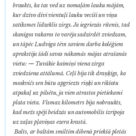
braukts, ka tas ved uz nomaļām lauku mājām,
kur dzīvo divi vientuļi lauku vecīši un viņu
satiksmes līdzeklis zirgs. Ja iegriezās rītenis, tad
skanīgos vakaros to varēja sadzirdēt zviedzam,
un tāpēc Ludviga tēvs saviem darba kolēģiem
aprakstīja šādi savas nākamās mājas atrašanās
vietu: — Tuvākie kaimiņi viena zirga
zviedziena attālumā. Ceļš bija tik draņķīgs, ka
moskvičs sen būtu apgriezts riņķī un rikšotu
atpakaļ uz pilsētu, ja vien atrastos pietiekami
plata vieta. Vismaz kilometrs bija nobraukts,
kad mežs spēji beidzās un automobilis izripoja
uz zaļas pļaviņas ezera krastā.
Balts, ar baltām smiltīm dibenā priekšā pletās