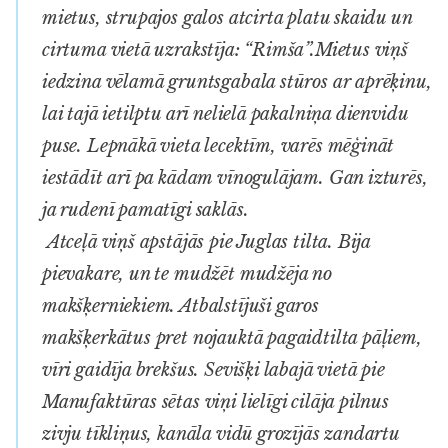
mietus, strupajos galos atcirta platu skaidu un
cirtuma vietā uzrakstīja: “Rimša”.Mietus viņš
iedzina vēlamā gruntsgabala stūros ar aprēķinu,
lai tajā ietilptu arī nelielā pakalniņa dienvidu
puse. Lepnākā vieta lecektīm, varēs mēģināt
iestādīt arī pa kādam vīnogulājam. Gan izturēs,
ja rudenī pamatīgi saklās.
Atceļā viņš apstājās pie Juglas tilta. Bija
pievakare, un te mudžēt mudžēja no
makšķerniekiem. Atbalstījuši garos
makšķerkātus pret nojauktā pagaidtilta pāļiem,
vīri gaidīja brekšus. Sevišķi labajā vietā pie
Manufaktūras sētas viņi lielīgi cilāja pilnus
zivju tīkliņus, kanāla vidū grozījās zandartu