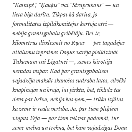
“Kalniņš”, “Ķauķis” vai “Strapcukāns” — un
lieta bija darīta. Tikpat kā darīta, jo
formalitātes izpildkomitejās kārtoja ātri —
nebija gruntsgabalu gribētāju. Bet te,
kilometrus divdesmit no Rīgas — pēc tagadējās
attālumu izpratnes Doņus varēja pielīdzināt
Tukumam vai Līgatnei —, zemes kārotāju
neradās vispār. Kad par gruntsgabaliem
vajadzēja maksāt skanošos sudraba latos, cilvēki
knapinājās un krāja, lai pirktu, bet, tiklīdz tos
deva par brīvu, nebija kas ņem,— trūka izjūtas,
ka zeme ir reāla vērtība. Jā, par tiem pleķiem
viņpus Vefa — par tiem vēl var padomāt, tur
zeme melna un trekna, bet kam vajadzīgas Doņu