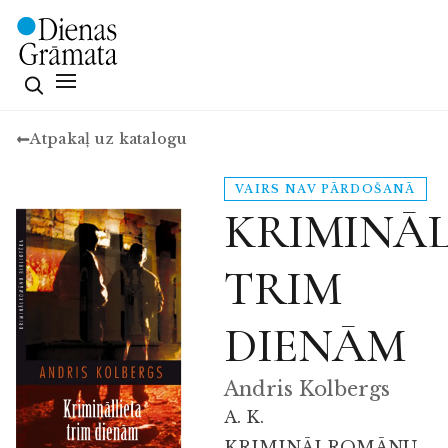
Atpakaļ uz katalogu
VAIRS NAV PĀRDOŠANĀ
KRIMINĀL
TRIM
DIENĀM
Andris Kolbergs
A. K.
KRIMINĀLROMĀNU