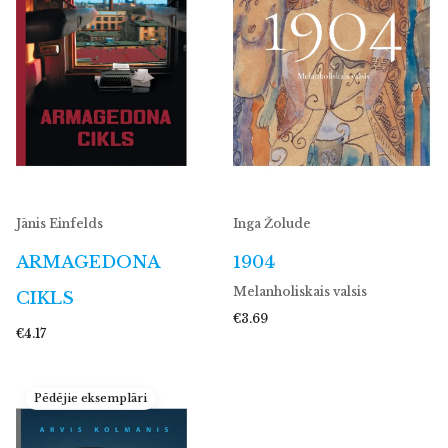
Jānis Einfelds
Inga Žolude
ARMAGEDONA
1904
Melanholiskais valsis
CIKLS
€3.69
€4.17
Pēdējie eksemplāri