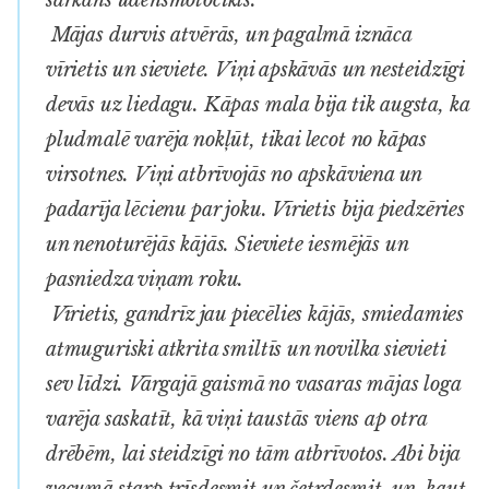
Mājas durvis atvērās, un pagalmā iznāca
vīrietis un sieviete. Viņi apskāvās un nesteidzīgi
devās uz liedagu. Kāpas mala bija tik augsta, ka
pludmalē varēja nokļūt, tikai lecot no kāpas
virsotnes. Viņi atbrīvojās no apskāviena un
padarīja lēcienu par joku. Vīrietis bija piedzēries
un nenoturējās kājās. Sieviete iesmējās un
pasniedza viņam roku.
Vīrietis, gandrīz jau piecēlies kājās, smiedamies
atmuguriski atkrita smiltīs un novilka sievieti
sev līdzi. Vārgajā gaismā no vasaras mājas loga
varēja saskatīt, kā viņi taustās viens ap otra
drēbēm, lai steidzīgi no tām atbrīvotos. Abi bija
vecumā starp trīsdesmit un četrdesmit, un, kaut