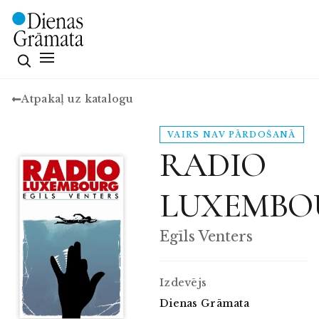
Atpakaļ uz katalogu
VAIRS NAV PĀRDOŠANĀ
RADIO
LUXEMBO
Egīls Venters
Izdevējs
Dienas Grāmata