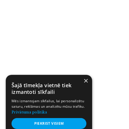
×
Šajā tīmekļa vietnē tiek
izmantoti sīkfaili
Mēs izmantojam sīkfailus, lai personalizētu
saturu, reklāmas un analizētu mūsu trafiku.
Privātuma politika
PIEKRIST VISIEM