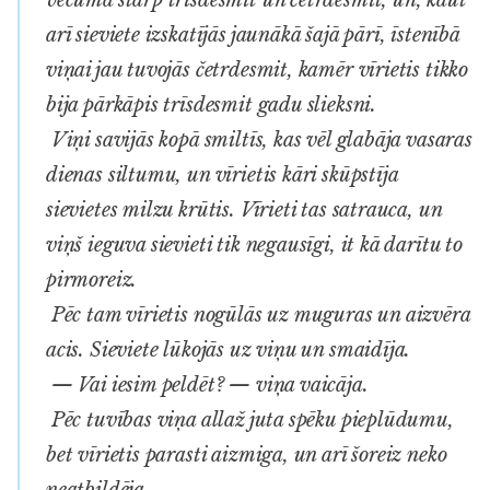
arī sieviete izskatījās jaunākā šajā pārī, īstenībā
viņai jau tuvojās četrdesmit, kamēr vīrietis tikko
bija pārkāpis trīsdesmit gadu slieksni.
Viņi savijās kopā smiltīs, kas vēl glabāja vasaras
dienas siltumu, un vīrietis kāri skūpstīja
sievietes milzu krūtis. Vīrieti tas satrauca, un
viņš ieguva sievieti tik negausīgi, it kā darītu to
pirmoreiz.
Pēc tam vīrietis nogūlās uz muguras un aizvēra
acis. Sieviete lūkojās uz viņu un smaidīja.
— Vai iesim peldēt? — viņa vaicāja.
Pēc tuvības viņa allaž juta spēku pieplūdumu,
bet vīrietis parasti aizmiga, un arī šoreiz neko
neatbildēja.