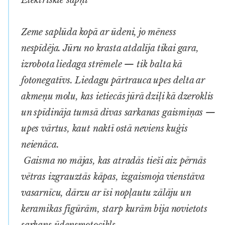
Zeme saplūda kopā ar ūdeni, jo mēness
nespīdēja. Jūru no krasta atdalīja tikai gara,
izrobota liedaga strēmele — tik balta kā
fotonegatīvs. Liedagu pārtrauca upes delta ar
akmeņu molu, kas ietiecās jūrā dziļi kā dzeroklis
un spīdināja tumsā divas sarkanas gaismiņas —
upes vārtus, kaut naktī ostā neviens kuģis
neienāca.
Gaisma no mājas, kas atradās tieši aiz pērnās
vētras izgrauztās kāpas, izgaismoja vienstāva
vasarnīcu, dārzu ar īsi nopļautu zālāju un
keramikas figūrām, starp kurām bija novietots
sarkans ūdensmotocikls.