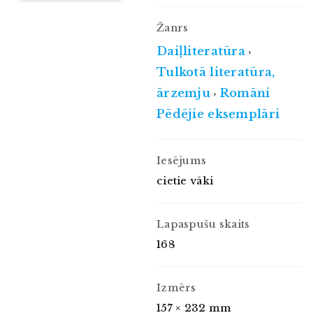
Žanrs
Daiļliteratūra
›
Tulkotā literatūra,
ārzemju
Romāni
›
Pēdējie eksemplāri
Iesējums
cietie vāki
Lapaspušu skaits
168
Izmērs
157 × 232 mm