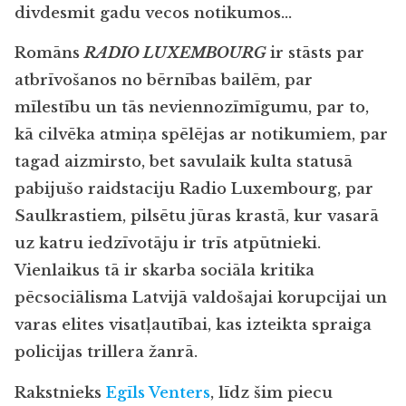
divdesmit gadu vecos notikumos…
Romāns
RADIO LUXEMBOURG
ir stāsts par
atbrīvošanos no bērnības bailēm, par
mīlestību un tās neviennozīmīgumu, par to,
kā cilvēka atmiņa spēlējas ar notikumiem, par
tagad aizmirsto, bet savulaik kulta statusā
pabijušo raidstaciju Radio Luxembourg, par
Saulkrastiem, pilsētu jūras krastā, kur vasarā
uz katru iedzīvotāju ir trīs atpūtnieki.
Vienlaikus tā ir skarba sociāla kritika
pēcsociālisma Latvijā valdošajai korupcijai un
varas elites visatļautībai, kas izteikta spraiga
policijas trillera žanrā.
Rakstnieks
Egīls Venters
, līdz šim piecu