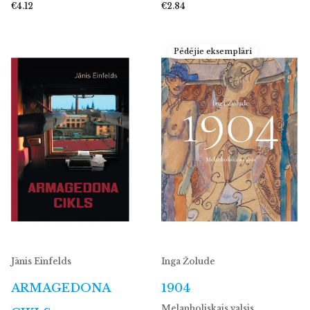
€4.12
€2.84
Pēdējie eksemplāri
Jānis Einfelds
Inga Žolude
ARMAGEDONA
1904
Melanholiskais valsis