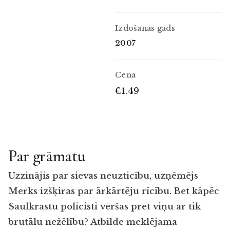
Izdošanas gads
2007
Cena
€1.49
Par grāmatu
Uzzinājis par sievas neuzticību, uzņēmējs
Merks izšķiras par ārkārtēju rīcību. Bet kāpēc
Saulkrastu policisti vēršas pret viņu ar tik
brutālu nežēlību? Atbilde meklējama