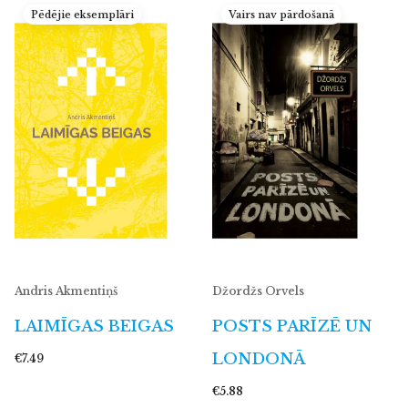
Pēdējie eksemplāri
Vairs nav pārdošanā
Andris Akmentiņš
Džordžs Orvels
LAIMĪGAS BEIGAS
POSTS PARĪZĒ UN
LONDONĀ
€7.49
€5.88