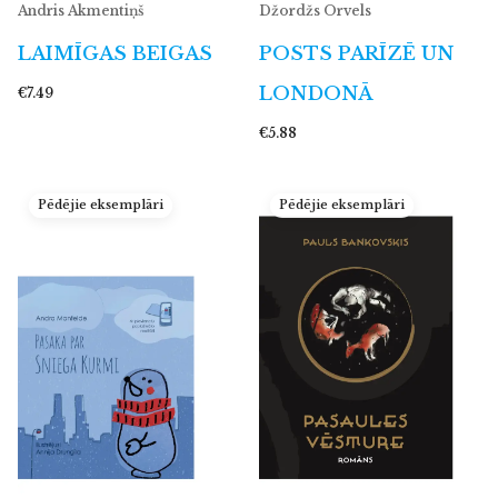
Andris Akmentiņš
Džordžs Orvels
LAIMĪGAS BEIGAS
POSTS PARĪZĒ UN
LONDONĀ
€7.49
€5.88
Pēdējie eksemplāri
Pēdējie eksemplāri