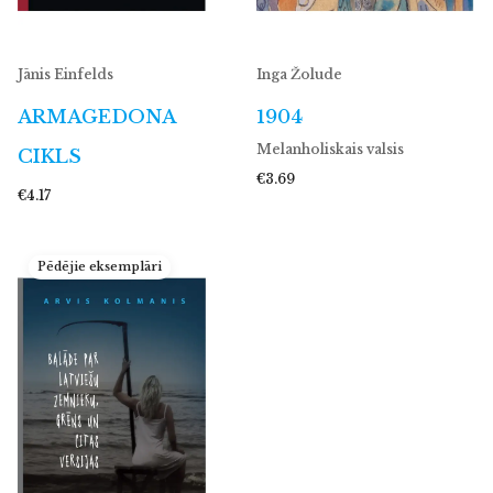
Jānis Einfelds
Inga Žolude
ARMAGEDONA
1904
Melanholiskais valsis
CIKLS
€3.69
€4.17
Pēdējie eksemplāri