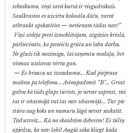
tehnikumu, viņš savā kursā ir visgudrākais.
Saulkrastos es uzcirtu kolosālu dāču, varat
atbraukt apskatīties — nevienam tādas nav!”
Viņš sēdēja pretī izmeklētājam, atgāzies krēslā,
pārliecināts, ka paveicis grūtu un labu darbu.
Ne gluži tik nozīmīgu, lai saņemtu medaļu, bet
vismaz uzslavas vērtu gan.
— Es braucu uz izsaukumu... Kad pieprasa
mašīnu pa telefonu... Astoņpadsmit “B”... Grozi
galvu kā tāds glups tūrists, jo nevar saprast, vai
tas ir sētasmājā vai tas nav sētasmājā... Tur pie
stūra aug koks un numuru lāgā nevar saskatīt.
Tad uzreiz... Kā no skaidrām debesīm! Es tūliņ
apjēdzu, ka nav labi! Augšā sāka kliegt kāda