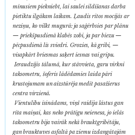
mīnusiem piekniebt, lai saulei sildīšanas darba
pietiktu ilgākam laikam. Ļaudis rītos mocījās ar
neziņu, ko vilkt mugurā: ja saģērbsies par plānu
— priekšpusdienā klabēs zobi, ja par biezu —
pēcpusdienā līs sviedri. Grozies, kā gribi, —
visapkārt briesmas saķert iesnas vai gripu.
Ieraudzījis tālumā, kur stāvvieta, garu virkni
taksometru, šoferis lādēdamies laida pāri
krustojumam un aizstūrēja medīt pasažierus
centra virzienā.
Vientulību īsinādams, viņš raidīja lāstus gan
rīta maiņai, kas neko prātīgu neienesa, jo ielās
taksometru bija vairāk nekā brauktgribētāju,
gan brauktuves asfaltā pa ziemu izdangātajām