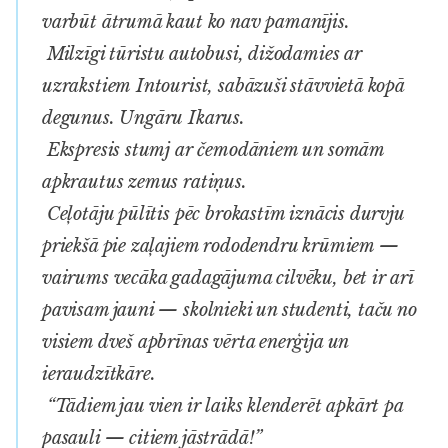
varbūt ātrumā kaut ko nav pamanījis.
Milzīgi tūristu autobusi, dižodamies ar
uzrakstiem
Intourist,
sabāzuši stāvvietā kopā
degunus. Ungāru
Ikarus.
Ekspresis stumj ar čemodāniem un somām
apkrautus zemus ratiņus.
Ceļotāju pūlītis pēc brokastīm iznācis durvju
priekšā pie zaļajiem rododendru krūmiem —
vairums vecāka gadagājuma cilvēku, bet ir arī
pavisam jauni — skolnieki un studenti, taču no
visiem dveš apbrīnas vērta enerģija un
ieraudzītkāre.
“Tādiem jau vien ir laiks klenderēt apkārt pa
pasauli — citiem jāstrādā!”