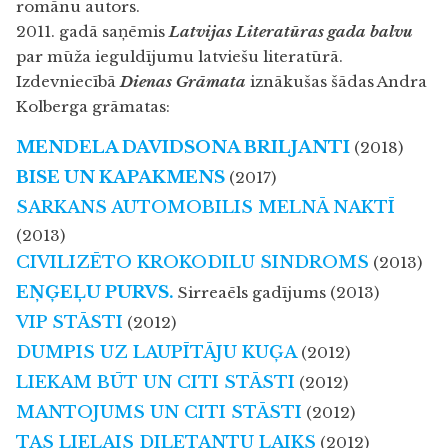
romānu autors.
2011. gadā saņēmis
Latvijas Literatūras gada balvu
par mūža ieguldījumu latviešu literatūrā.
Izdevniecībā
Dienas Grāmat
a
iznākušas šādas Andra
Kolberga grāmatas:
MENDELA DAVIDSONA BRILJANTI
(2018)
BISE UN KAPAKMENS
(2017)
SARKANS AUTOMOBILIS MELNĀ NAKTĪ
(2013)
CIVILIZĒTO KROKODILU SINDROMS
(2013)
EŅĢEĻU PURVS.
Sirreaēls gadījums (2013)
VIP STĀSTI
(2012)
DUMPIS UZ LAUPĪTĀJU KUĢA
(2012)
LIEKAM BŪT UN CITI STĀSTI
(2012)
MANTOJUMS UN CITI STĀSTI
(2012)
TAS LIELAIS DILETANTU LAIKS
(2012)