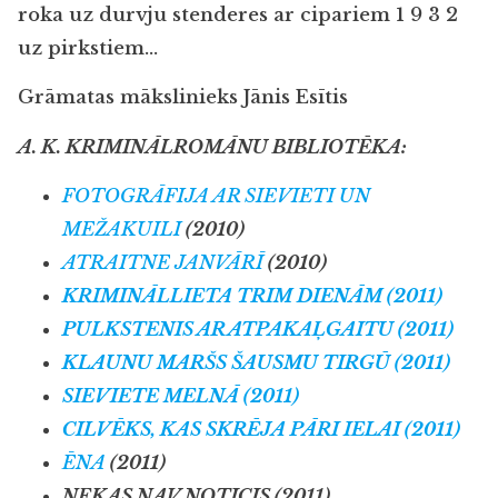
roka uz durvju stenderes ar cipariem 1 9 3 2
uz pirkstiem…
Grāmatas mākslinieks Jānis Esītis
A. K. KRIMINĀLROMĀNU BIBLIOTĒKA:
FOTOGRĀFIJA AR SIEVIETI UN
MEŽAKUILI
(2010)
ATRAITNE JANVĀRĪ
(2010)
KRIMINĀLLIETA TRIM DIENĀM (2011)
PULKSTENIS AR ATPAKAĻGAITU (2011)
KLAUNU MARŠS ŠAUSMU TIRGŪ (2011)
SIEVIETE MELNĀ (2011)
CILVĒKS, KAS SKRĒJA PĀRI IELAI (2011)
ĒNA
(2011)
NEKAS NAV NOTICIS (2011)