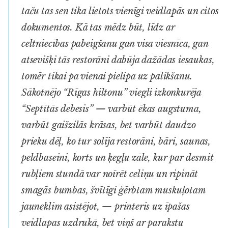
taču tas sen tika lietots vienīgi veidlapās un citos
dokumentos. Kā tas mēdz būt, līdz ar
celtniecības pabeigšanu gan visa viesnīca, gan
atsevišķi tās restorāni dabūja dažādas iesaukas,
tomēr tikai pa vienai pielipa uz palikšanu.
Sākotnējo “Rīgas hiltonu” viegli izkonkurēja
“Septītās debesis” — varbūt ēkas augstuma,
varbūt gaišzilās krāsas, bet varbūt daudzo
prieku dēļ, ko tur solīja restorāni, bāri, saunas,
peldbaseini, korts un ķegļu zāle, kur par desmit
rubļiem stundā var noīrēt celiņu un ripināt
smagās bumbas, švītīgi ģērbtam muskuļotam
jauneklim asistējot, — printeris uz īpašas
veidlapas uzdrukā, bet viņš ar parakstu