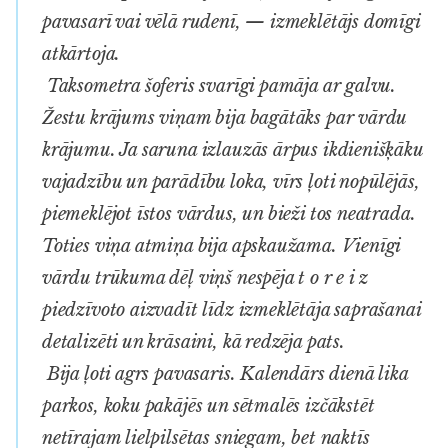
pavasarī vai vēlā rudenī, — izmeklētājs domīgi
atkārtoja.
Taksometra šoferis svarīgi pamāja ar galvu.
Žestu krājums viņam bija bagātāks par vārdu
krājumu. Ja saruna izlauzās ārpus ikdienišķāku
vajadzību un parādību loka, vīrs ļoti nopūlējās,
piemeklējot īstos vārdus, un bieži tos neatrada.
Toties viņa atmiņa bija apskaužama. Vienīgi
vārdu trūkuma dēļ viņš nespēja t o r e i z
piedzīvoto aizvadīt līdz izmeklētāja saprašanai
detalizēti un krāsaini, kā redzēja pats.
Bija ļoti agrs pavasaris. Kalendārs dienā lika
parkos, koku pakājēs un sētmalēs izčākstēt
netīrajam lielpilsētas sniegam, bet naktīs