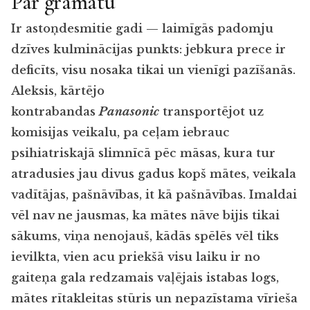
Par grāmatu
Ir astoņdesmitie gadi — laimīgās padomju
dzīves kulminācijas punkts: jebkura prece ir
deficīts, visu nosaka tikai un vienīgi pazīšanās.
Aleksis, kārtējo
kontrabandas
Panasonic
transportējot uz
komisijas veikalu, pa ceļam iebrauc
psihiatriskajā slimnīcā pēc māsas, kura tur
atradusies jau divus gadus kopš mātes, veikala
vadītājas, pašnāvības, it kā pašnāvības. Imaldai
vēl nav ne jausmas, ka mātes nāve bijis tikai
sākums, viņa nenojauš, kādās spēlēs vēl tiks
ievilkta, vien acu priekšā visu laiku ir no
gaiteņa gala redzamais vaļējais istabas logs,
mātes rītakleitas stūris un nepazīstama vīrieša