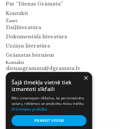
Par “Dienas Grāmatu”
Kontakti
Žanri
Daiļliteratūra
Dokumentālā literatūra
Uzziņu literatūra
Grāmatas bērniem
Kontakti
dienasgramata@dgramata.lv
×
+371 67063129
Šajā tīmekļa vietnē tiek
Mūkusalas iela 15a, Rīga, LV-1004
izmantoti sīkfaili
Sekot mums
Mēs izmantojam sīkfailus, lai personalizētu
Facebook
saturu, reklāmas un analizētu mūsu trafiku.
Instagram
Privātuma politika
X.com
PIEKRIST VISIEM