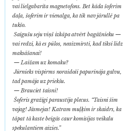
vai lielgabarīta magnetofons. Bet kāda šoferim
daļa, šoferim ir vienalga, ka tik nav jārullē pa
tukšo.
Saīgušu seju viņš izkāpa atvērt bagāžnieku —
vai redzi, kā es pūlos, neaizmirsti, kad tiksi līdz
maksāšanai!
— Laižam uz komaku?
Jūrnieks vispirms noraidoši papurināja galvu,
tad pamāja uz priekšu.
— Brauciet taisni!
Šoferis gražīgi paraustīja plecus. “Taisni šim
vajag! Jāsmejas! Katram muļķim ir skaidrs, ka
tāpat tā kaste beigās caur komisijas veikalu
spekulantiem aizies.”