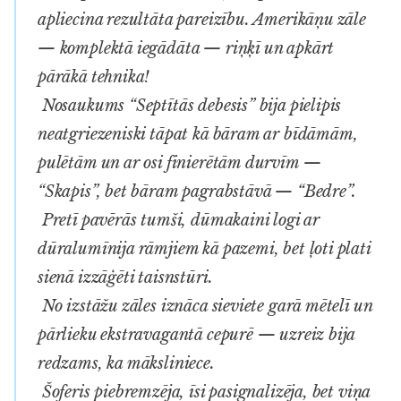
apliecina rezultāta pareizību. Amerikāņu zāle
— komplektā iegādāta — riņķī un apkārt
pārākā tehnika!
Nosaukums “Septītās debesis” bija pielipis
neatgriezeniski tāpat kā bāram ar bīdāmām,
pulētām un ar osi finierētām durvīm —
“Skapis”, bet bāram pagrabstāvā — “Bedre”.
Pretī pavērās tumši, dūmakaini logi ar
dūralumīnija rāmjiem kā pazemi, bet ļoti plati
sienā izzāģēti taisnstūri.
No izstāžu zāles iznāca sieviete garā mētelī un
pārlieku ekstravagantā cepurē — uzreiz bija
redzams, ka māksliniece.
Šoferis piebremzēja, īsi pasignalizēja, bet viņa