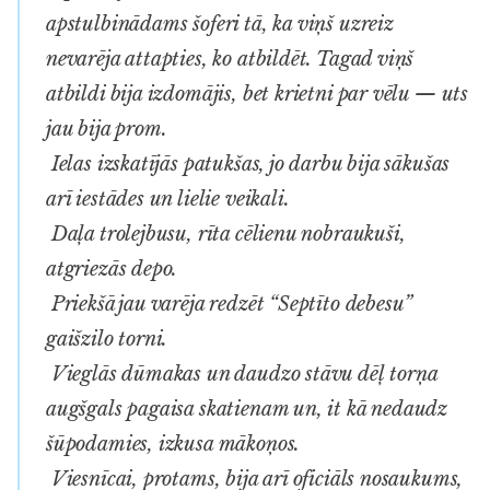
apstulbinādams šoferi tā, ka viņš uzreiz
nevarēja attapties, ko atbildēt. Tagad viņš
atbildi bija izdomājis, bet krietni par vēlu — uts
jau bija prom.
Ielas izskatījās patukšas, jo darbu bija sākušas
arī iestādes un lielie veikali.
Daļa trolejbusu, rīta cēlienu nobraukuši,
atgriezās depo.
Priekšā jau varēja redzēt “Septīto debesu”
gaišzilo torni.
Vieglās dūmakas un daudzo stāvu dēļ torņa
augšgals pagaisa skatienam un, it kā nedaudz
šūpodamies, izkusa mākoņos.
Viesnīcai, protams, bija arī oficiāls nosaukums,