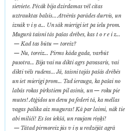
sieviete. Pēcāk bija dzirdamas vēl citas
uztrauktas balsis... Atvērās parādes durvis, un
iznāk v i ņ a... Un sāk mierīgi iet pa ielu prom.
Mugurā taisni tās pašas drēbes, kas t o r e i z...
— Kad tas būtu — toreiz?
— Nu, toreiz... Pirms kāda gada, varbūt
pusotra... Bija vai nu dikti agrs pavasaris, vai
dikti vēls rudens... Jā, taisni tajās pašās drēbēs
un iet mierīgi prom... Tad ierauga, ka pašai no
labās rokas pirkstiem pil asinis, un — roku pie
mutes! Atģidos un devu pa federi tā, ka mellas
vagas palika aiz muguras! Kā par laimi, nāk tie
abi miliči! Es šos iekšā, un raujam riņķī!
— Tātad pirmoreiz jūs v i ņ u redzējāt agrā