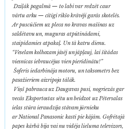
Dziļāk pagalmā — to labi var redzēt caur
vārtu arku — cītīgi rikšo krāvēji garās skotelēs.
Ar puscūčiem uz pleca no kravas mašīnas uz
saldētavu un, muguras atpūtinādami,
staipīdamies atpakaļ. Un tā katru dienu.
“Veselam kolhozam jāsēj un jāpļauj, lai šitādas
viesnīcas iebraucējus vien pierīdinātu!”
Šoferis iedarbināja motoru, un taksometrs bez
pasažieriem aizripoja tālāk.
Viņš pabrauca uz Daugavas pusi, nogriezās gar
vecās Eksportostas sētu un beidzot uz Pētersalas
ielas stūra ieraudzīja stāvam jūrnieku
ar
National Panasonic
kasti pie kājām. Gofrētajā
papes kārbā bija vai nu vidēja lieluma televizors,