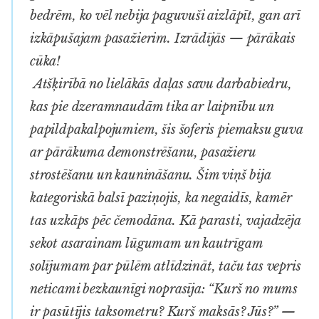
bedrēm, ko vēl nebija paguvuši aizlāpīt, gan arī
izkāpušajam pasažierim. Izrādījās — pārākais
cūka!
Atšķirībā no lielākās daļas savu darbabiedru,
kas pie dzeramnaudām tika ar laipnību un
papildpakalpojumiem, šis šoferis piemaksu guva
ar pārākuma demonstrēšanu, pasažieru
strostēšanu un kaunināšanu. Šim viņš bija
kategoriskā balsī paziņojis, ka negaidīs, kamēr
tas uzkāps pēc čemodāna. Kā parasti, vajadzēja
sekot asarainam lūgumam un kautrīgam
solījumam par pūlēm atlīdzināt, taču tas vepris
neticami bezkaunīgi noprasīja: “Kurš no mums
ir pasūtījis taksometru? Kurš maksās? Jūs?” —