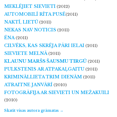
MEKLĒJIET SIEVIETI
(2012)
AUTOMOBILĪ RĪTA PUSĒ
(2011)
NAKTĪ, LIETŪ
(2011)
NEKAS NAV NOTICIS
(2011)
ĒNA
(2011)
CILVĒKS, KAS SKRĒJA PĀRI IELAI
(2011)
SIEVIETE MELNĀ
(2011)
K
LAUNU MARŠS ŠAUSMU TIRGŪ
(2011)
PULKSTENIS AR ATPAKAĻGAITU
(2011)
KRIMINĀLLIETA TRIM DIENĀM
(2011)
ATRAITNE JANVĀRĪ
(2010)
FOTOGRĀFIJA AR SIEVIETI UN MEŽAKUILI
(2010)
Skatīt visas autora grāmatas →