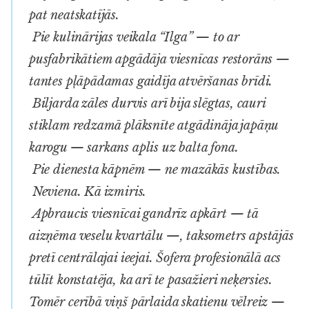
pat neatskatījās.
Pie kulinārijas veikala “Ilga” — to ar
pusfabrikātiem apgādāja viesnīcas restorāns —
tantes pļāpādamas gaidīja atvēršanas brīdi.
Biljarda zāles durvis arī bija slēgtas, cauri
stiklam redzamā plāksnīte atgādināja japāņu
karogu — sarkans aplis uz balta fona.
Pie dienesta kāpnēm — ne mazākās kustības.
Neviena. Kā izmiris.
Apbraucis viesnīcai gandrīz apkārt — tā
aizņēma veselu kvartālu —, taksometrs apstājās
pretī centrālajai ieejai. Šofera profesionālā acs
tūlīt konstatēja, ka arī te pasažieri neķersies.
Tomēr cerībā viņš pārlaida skatienu vēlreiz —