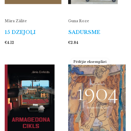
Māra Zālīte
Guna Roze
15 DZEJOĻI
SADURSME
€4.12
€2.84
Pēdējie eksemplāri