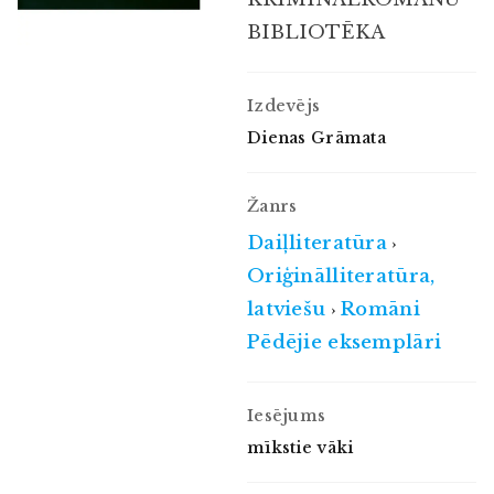
BIBLIOTĒKA
Izdevējs
Dienas Grāmata
Žanrs
Daiļliteratūra
›
Oriģinālliteratūra,
latviešu
Romāni
›
Pēdējie eksemplāri
Iesējums
mīkstie vāki