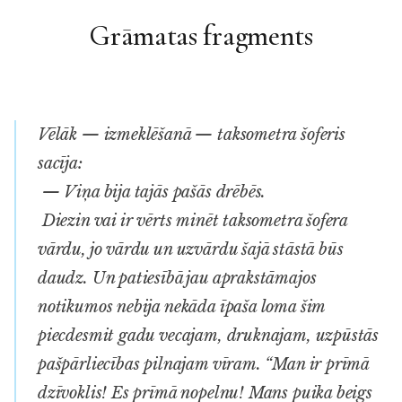
Grāmatas fragments
Vēlāk — izmeklēšanā — taksometra šoferis
sacīja:
— Viņa bija tajās pašās drēbēs.
Diezin vai ir vērts minēt taksometra šofera
vārdu, jo vārdu un uzvārdu šajā stāstā būs
daudz. Un patiesībā jau aprakstāmajos
notikumos nebija nekāda īpaša loma šim
piecdesmit gadu vecajam, druknajam, uzpūstās
pašpārliecības pilnajam vīram. “Man ir prīmā
dzīvoklis! Es prīmā nopelnu! Mans puika beigs