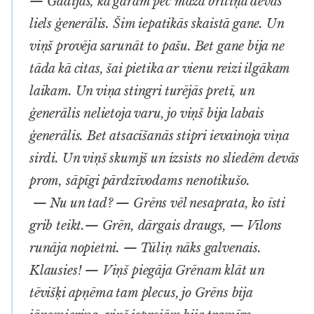
— Gadījās, ka garām pēc maza brītiņa devās
liels ģenerālis. Šim iepatikās skaistā gane. Un
viņš provēja sarunāt to pašu. Bet gane bija ne
tāda kā citas, šai pietika ar vienu reizi ilgākam
laikam. Un viņa stingri turējās pretī, un
ģenerālis nelietoja varu, jo viņš bija labais
ģenerālis. Bet atsacīšanās stipri ievainoja viņa
sirdi. Un viņš skumjš un izsists no sliedēm devās
prom, sāpīgi pārdzīvodams nenotikušo.
— Nu un tad? — Grēns vēl nesaprata, ko īsti
grib teikt.— Grēn, dārgais draugs, — Vīlons
runāja nopietni. — Tūliņ nāks galvenais.
Klausies! — Viņš piegāja Grēnam klāt un
tēvišķi apņēma tam plecus, jo Grēns bija