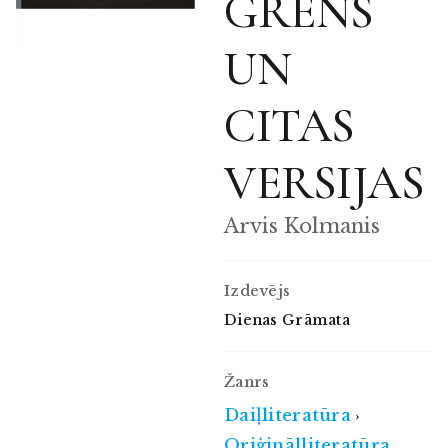
GRĒNS
UN
CITAS
VERSIJAS
Arvis Kolmanis
Izdevējs
Dienas Grāmata
Žanrs
Daiļliteratūra
›
Oriģinālliteratūra,