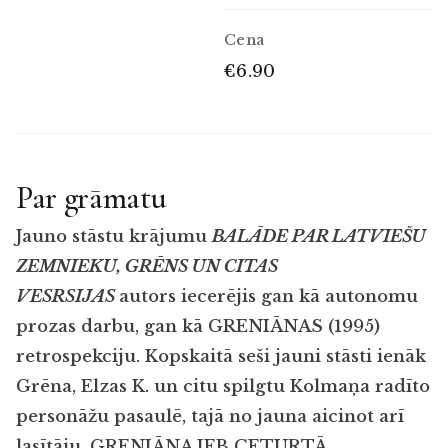
Cena
€6.90
Par grāmatu
Jauno stāstu krājumu
BALĀDE PAR LATVIEŠU
ZEMNIEKU, GRĒNS UN CITAS
VESRSIJAS
autors iecerējis gan kā autonomu
prozas darbu, gan kā GRENIĀNAS (1995)
retrospekciju. Kopskaitā seši jauni stāsti ienāk
Grēna, Elzas K. un citu spilgtu Kolmaņa radīto
personāžu pasaulē, tajā no jauna aicinot arī
lasītāju. GRENIĀNA JEB CETURTĀ