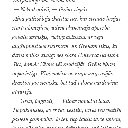
Tad jāsim prom. Nebūs labi.
— Nekad mūžā, — Grēns tiepās.
Aina patiesi bija skaista: tur, kur strauts locījās
starp akmeņiem, ūdenī plunčināja apģērba
gabalu sievišķis, riktīgi noliecies, ar vēja
augšuppūstiem svārkiem, un Grēnam likās, ka
divas baltas zvaigznes staro Universa tumsībā.
Bet, kamēr Vīlons vēl raudzījās, Grēns kļuva
nepacietīgs. Viņš nolēca no zirga un grasījās
drāzties pie sievišķa, bet tad Vīlona vārdi viņu
apturēja.
— Grēn, pagaidi, — Vīlons nopietni teica. —
Tu paklausies, ko es tev vēstīšu, un es tev vēstīšu
patiesu pamācību. Ja tev rūp tautu sūrie likteņi,