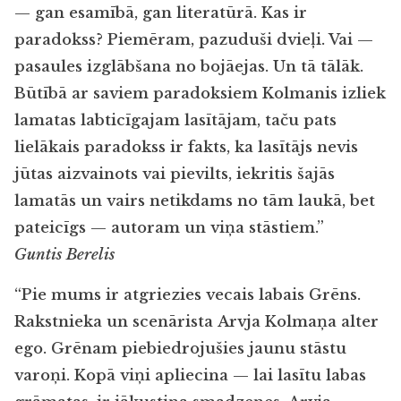
— gan esamībā, gan literatūrā. Kas ir
paradokss? Piemēram, pazuduši dvieļi. Vai —
pasaules izglābšana no bojāejas. Un tā tālāk.
Būtībā ar saviem paradoksiem Kolmanis izliek
lamatas labticīgajam lasītājam, taču pats
lielākais paradokss ir fakts, ka lasītājs nevis
jūtas aizvainots vai pievilts, iekritis šajās
lamatās un vairs netikdams no tām laukā, bet
pateicīgs — autoram un viņa stāstiem.”
Guntis Berelis
“Pie mums ir atgriezies vecais labais Grēns.
Rakstnieka un scenārista Arvja Kolmaņa alter
ego. Grēnam piebiedrojušies jaunu stāstu
varoņi. Kopā viņi apliecina — lai lasītu labas