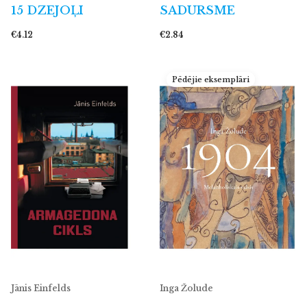
15 DZEJOĻI
SADURSME
€4.12
€2.84
Pēdējie eksemplāri
Jānis Einfelds
Inga Žolude