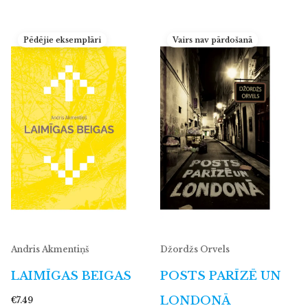
Pēdējie eksemplāri
Vairs nav pārdošanā
Andris Akmentiņš
Džordžs Orvels
LAIMĪGAS BEIGAS
POSTS PARĪZĒ UN
LONDONĀ
€7.49