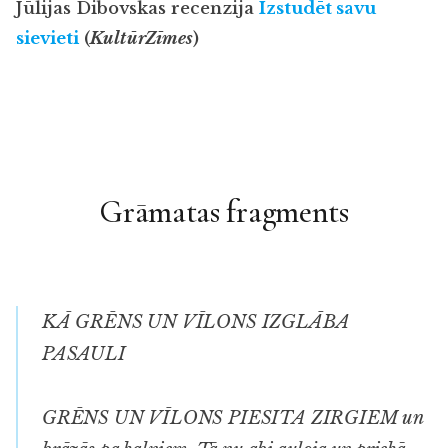
Jūlijas Dibovskas recenzija
Izstudēt savu
sievieti
(
KultūrZīmes
)
Grāmatas fragments
KĀ GRĒNS UN VĪLONS IZGLĀBA
PASAULI
GRĒNS UN VĪLONS PIESITA ZIRGIEM un