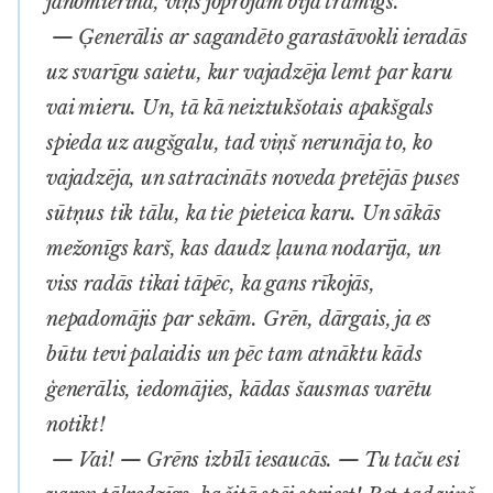
jānomierina, viņš joprojām bija tramīgs.
— Ģenerālis ar sagandēto garastāvokli ieradās
uz svarīgu saietu, kur vajadzēja lemt par karu
vai mieru. Un, tā kā neiztukšotais apakšgals
spieda uz augšgalu, tad viņš nerunāja to, ko
vajadzēja, un satracināts noveda pretējās puses
sūtņus tik tālu, ka tie pieteica karu. Un sākās
mežonīgs karš, kas daudz ļauna nodarīja, un
viss radās tikai tāpēc, ka gans rīkojās,
nepadomājis par sekām. Grēn, dārgais, ja es
būtu tevi palaidis un pēc tam atnāktu kāds
ģenerālis, iedomājies, kādas šausmas varētu
notikt!
— Vai! — Grēns izbīlī iesaucās. — Tu taču esi