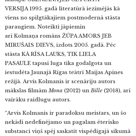
VERSIJA
1995. gadā literatūrā iezīmējās kā
viens no spilgtākajiem postmodernā stāsta
paraugiem. Noteikti jāpiemin
arī Kolmaņa romāns ŽŪPA AMORS JEB
MIRUŠAIS DIEVS, izdots 2005. gadā. Pēc
stāsta KĀ RĪSA LAUKS, TIK LIELA
PASAULE
tapusī luga tika godalgota un
iestudēta Jaunajā Rīgas teātrī Maijas Apines
režijā. Arvis Kolmanis ir scenāriju autors
mākslas filmām
Mona
(2012) un
Bille
(2018), arī
vairāku raidlugu autors.
“Arvis Kolmanis ir paradoksu meistars, un šo
nekādi nedefinējamo un pagalam ēterisko
substanci viņš spēj saskatīt vispēdīgajā sīkumā