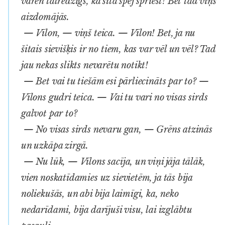
varen tālredzīgs, ka šitā spēj spriest! Bet tad viņš
aizdomājās.
— Vīlon, — viņš teica. — Vīlon! Bet, ja nu
šitais sievišķis ir no tiem, kas var vēl un vēl? Tad
jau nekas slikts nevarētu notikt!
— Bet vai tu tiešām esi pārliecināts par to? —
Vīlons gudri teica. — Vai tu vari no visas sirds
galvot par to?
— No visas sirds nevaru gan, — Grēns atzinās
un uzkāpa zirgā.
— Nu lūk, — Vīlons sacīja, un viņi jāja tālāk,
vien noskatīdamies uz sievietēm, ja tās bija
noliekušās, un abi bija laimīgi, ka, neko
nedarīdami, bija darījuši visu, lai izglābtu