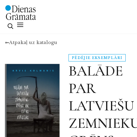
Atpakaļ uz katalogu
PĒDĒJIE EKSEMPLĀRI
BALĀDE
PAR
LATVIEŠU
ZEMNIEKU