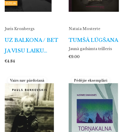
Juris Kronbergs
Nataša Mosterte
UZ BALKONA / BET
TUMŠĀ LŪGŠANA
Jaunā gadsimta trilleris
JA VISU LAIKU…
€9.00
€4.84
Vairs nav pārdošanā
Pēdējie eksemplāri