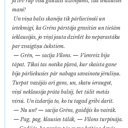
ja tev rūp visu gaužais dzīvojums, tad ieklausies
manī!
Un viņa balss skanēja tik pārliecinoši un
ietekmīgi, ka Grēns pārstāja grasīties un tiešām
ieklausījās, jo viņš jauta dzirdēt ko neparastāku
par zvaigžņu čukstiem.
— Grēn, — sacīja Vīlons. — Vienreiz bija
tāpat. Tikai tas notika pļavā, kur skaista gane
bija pārliekusies pār nabaga savainotu jēruliņu.
Turpat vazājās arī gans, un, skatu ieraugot,
viņš neklausīja prāta balsij, bet tūlīt metās
virsū. Un izdarīja to, ko tu tagad gribi darīt.
— Nu un? — sacīja Grēns, gaidījis ko vairāk.
— Pag, pag, klausies tālāk, — Vīlons turpināja.