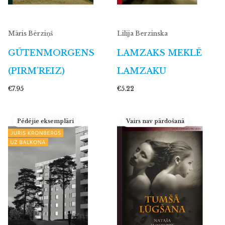
Māris Bērziņš
Lilija Berzinska
GŪTENMORGENS
LAMZAKS MEKLĒ
(PIRM’REIZ)
LAMZAKU
€7.95
€5.22
Pēdējie eksemplāri
Vairs nav pārdošanā