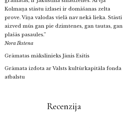
grāmatas, ir jākustina smadzenes. Arvja
Kolmaņa stāstu izlasei ir domāšanas zelta
prove. Viņa valodas vielā nav nekā lieka. Stāsti
aizved mūs gan pie dzimtenes, gan tautas, gan
plašās pasaules.”
Nora Ikstena
Grāmatas mākslinieks Jānis Esītis
Grāmata izdota ar Valsts kultūrkapitāla fonda
atbalstu
Recenzija