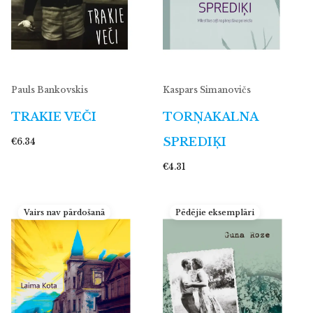
Pauls Bankovskis
Kaspars Simanovičs
TRAKIE VEČI
TORŅAKALNA
SPREDIĶI
€6.34
€4.31
Vairs nav pārdošanā
Pēdējie eksemplāri