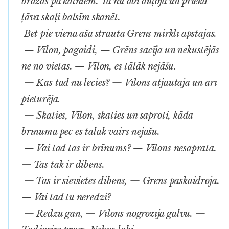
brāzās pa kalniem. Tā nu abi auļoja un priekā
ļāva skaļi balsīm skanēt.
Bet pie viena aša strauta Grēns mirklī apstājās.
— Vīlon, pagaidi, — Grēns sacīja un nekustējās
ne no vietas. — Vīlon, es tālāk nejāšu.
— Kas tad nu lēcies? — Vīlons atjautāja un arī
pieturēja.
— Skaties, Vīlon, skaties un saproti, kāda
brīnuma pēc es tālāk vairs nejāšu.
— Vai tad tas ir brīnums? — Vīlons nesaprata.
— Tas tak ir dibens.
— Tas ir sievietes dibens, — Grēns paskaidroja.
— Vai tad tu neredzi?
— Redzu gan, — Vīlons nogrozīja galvu. —