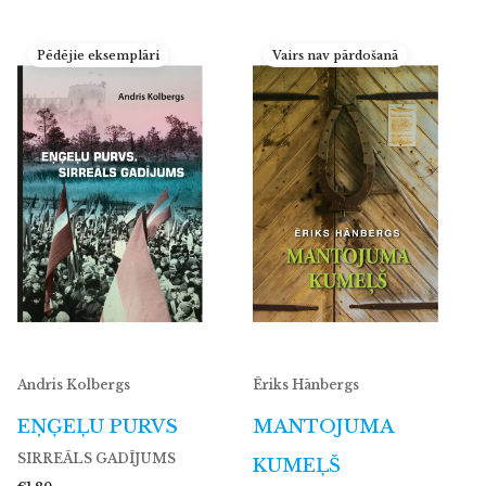
Pēdējie eksemplāri
Vairs nav pārdošanā
Andris Kolbergs
Ēriks Hānbergs
EŅĢEĻU PURVS
MANTOJUMA
SIRREĀLS GADĪJUMS
KUMEĻŠ