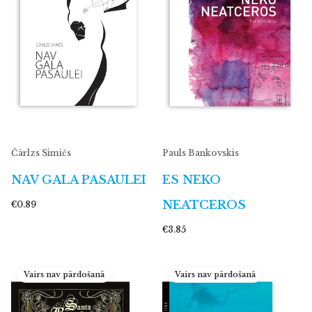
Čārlzs Simičs
Pauls Bankovskis
NAV GALA PASAULEI
ES NEKO
NEATCEROS
€0.89
€3.85
Vairs nav pārdošanā
Vairs nav pārdošanā