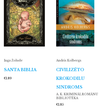
Inga Žolude
Andris Kolbergs
SANTA BIBLIA
CIVILIZĒTO
KROKODILU
€1.89
SINDROMS
A. K. KRIMINĀLROMĀNU
BIBLIOTĒKA
€1.85