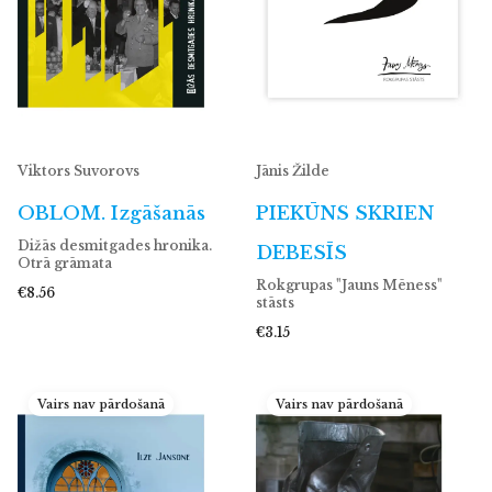
Viktors Suvorovs
Jānis Žilde
OBLOM. Izgāšanās
PIEKŪNS SKRIEN
Dižās desmitgades hronika.
DEBESĪS
Otrā grāmata
Rokgrupas "Jauns Mēness"
€8.56
stāsts
€3.15
Vairs nav pārdošanā
Vairs nav pārdošanā