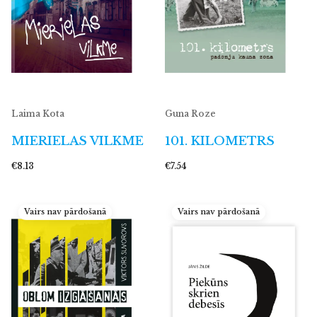
Laima Kota
Guna Roze
MIERIELAS VILKME
101. KILOMETRS
€8.13
€7.54
Vairs nav pārdošanā
Vairs nav pārdošanā