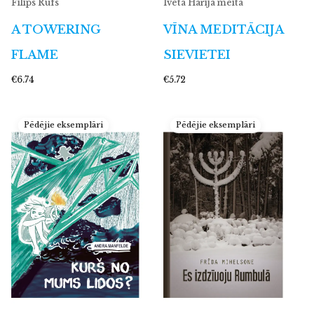
Filips Rufs
Iveta Harija meita
A TOWERING
VĪNA MEDITĀCIJA
FLAME
SIEVIETEI
€6.74
€5.72
Pēdējie eksemplāri
Pēdējie eksemplāri